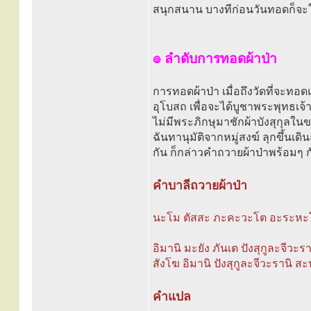
สนุกสนาน บางทีก่อนวันทอดก็จะ
๏ ลำดับการทอดผ้าป่า
การทอดผ้าป่า เมื่อถึงวัดที่จะทอดแล
อุโบสถ เพื่อจะได้บูชาพระพุทธเจ้า
ไม่มีพระภิกษุมาชักผ้าบังสุกุลในข
ฉันทานุมัติจากหมู่สงฆ์ ลุกขึ้นเดิ
กัน ก็กล่าวคำถวายผ้าป่าพร้อมๆ กัน
คำบาลีถวายผ้าป่า
นะโม ตัสสะ ภะคะวะโต อะระหะโต
อิมานิ มะยัง ภันเต ปังสุกูละจีว
สังโฆ อิมานิ ปังสุกูละจีวะรานิ ส
คำแปล