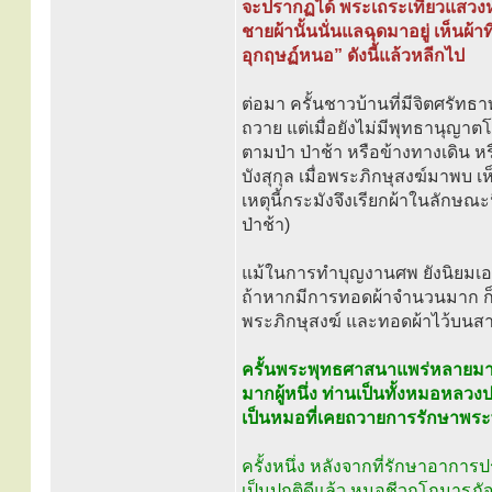
จะปรากฏได้ พระเถระเที่ยวแสวงหาท
ชายผ้านั้นนั่นแลฉุดมาอยู่ เห็นผ้า
อุกฤษฏ์หนอ” ดังนี้แล้วหลีกไป
ต่อมา ครั้นชาวบ้านที่มีจิตศรั
ถวาย แต่เมื่อยังไม่มีพุทธานุญา
ตามป่า ป่าช้า หรือข้างทางเดิน 
บังสุกุล เมื่อพระภิกษุสงฆ์มาพบ เห
เหตุนี้กระมังจึงเรียกผ้าในลักษณะนี้
ป่าช้า)
แม้ในการทำบุญงานศพ ยังนิยมเอาผ้า
ถ้าหากมีการทอดผ้าจำนวนมาก ก็ยั
พระภิกษุสงฆ์ และทอดผ้าไว้บนสายสิ
ครั้นพระพุทธศาสนาแพร่หลายมากข
มากผู้หนึ่ง ท่านเป็นทั้งหมอหล
เป็นหมอที่เคยถวายการรักษาพร
ครั้งหนึ่ง หลังจากที่รักษาอากา
เป็นปกติดีแล้ว หมอชีวกโกมารภัจ