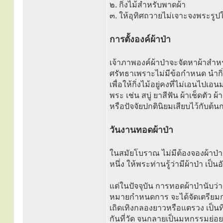
๒. กิ่งไม้สำหรับพาดผ้า
๓. ให้อุทิศถวายไม่เจาะจงพระรูปใ
การตั้งองค์ผ้าป่า
เจ้าภาพองค์ผ้าป่าจะจัดหาผ้าสำหรั
ศรัทธาเพราะไม่มีข้อกำหนด นำกิ่
เพื่อให้กิ่งไม้อยู่คงที่ไม่เอนไปเ
พระ เช่น สบู่ ยาสีฟัน ผ้าเช็ดตัว
หรือปัจจัยปกตินิยมเสียบไว้กับต้น
วันงานทอดผ้าป่า
ในสมัยโบราณ ไม่มีต้องจองผ้าป่า 
หนึ่ง ให้พระท่านรู้ว่ามีผ้าป่า เป็
แต่ในปัจจุบัน การทอดผ้าป่านับว่
หมายกำหนดการ จะได้จัดเตรียมกา
เถิดเทิงกลองยาวหรือแตรวง เป็นที่
กันที่วัด จนกลายเป็นมหกรรมย่อยๆ