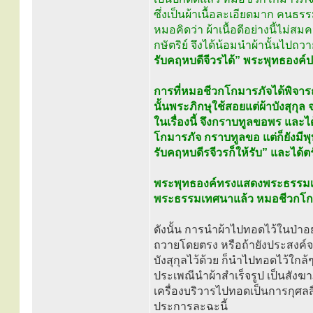
ซึ่งเป็นผ้าเนื้อละเอียดมาก คนธรร
หมอคิดว่า ผ้าเนื้อดีอย่างนี้ไ
กษัตริย์ จึงได้น้อมนำผ้านั้นไปถว
รับคฤหบดีจีวรได้” พระพุทธองค
การที่หมอชีวกโกมารภัจได้พิจารณ
นั้นพระภิกษุใช้สอยแต่ผ้าบังสุก
ในเรื่องนี้ จึงกราบทูลขอพร แล
โกมารภัจ กราบทูลขอ แต่ก็ยังมีพุ
รับคฤหบดีรจีวรก็ให้รับ” และได
พระพุทธองค์ทรงแสดงพระธรรมเทศ
พระธรรมเทศนาแล้ว หมอชีวกโกมา
ดังนั้น การนำผ้าไปทอดไว้ในป่าอย
ถวายโดยตรง หรือถ้ายังประสงค์จ
บังสุกุลไว้ด้วย ก็นำไปทอดไว้ใกล้
ประเพณีนำผ้าสำเร็จรูป เป็นสังฆาฏิ
เครื่องบริวารไปทอดเป็นการกุศลสื
ประการละฉะนี้