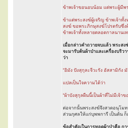
ข้าพเจ้าขอนอบน้อม แด่พระผู้มีพ
ข้าแต่พระสงฆ์ผู้เจริญ ข้าพเจ้าทั้
สงฆ์ ขอพระภิกษุสงฆ์โปรดรับซึ่งผ้า
ข้าพเจ้าทั้งหลายตลอดกาลนานเ
เมื่อกล่าวคำถวายจบแล้ว พระสงฆ์ผู
จะมารับต้นผ้าป่าและเครื่องบริวา
ว่า
“อิมัง ปังสุกุละจีวะรัง อัสสามิกัง 
แปลเป็นใจความได้ว่า
“ผ้าบังสุกุลผืนนี้เป็นผ้าที่ไม่มี
ต่อจากนั้นพระสงฆ์จึงสวดอนุโมทน
ส่วนกุศลให้แก่บุพพการี เป็นต้น ก็
ข้อสำคัญในการทอดผ้าป่าคือ การ