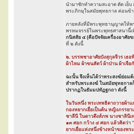
นำมาซักทำความสะอาด ตัด เย็บ ย้อ
พระภิกษุในสมัยพุทธกาล ค่อนข้างย
ภายหลังที่มีพระพุทธานุญาตให้พร
พรหมจรรย์ในพระพุทธศาสนานี้เพื
กนิสสัย ๔ (คือปัจจัยเครื่องอาศัย
ที่ ๒ ดังนี้
๒. บรรพชาอาศัยบังสุกุลจีวร เธอพ
ผ้าไหม ผ้าขนสัตว์ ผ้าป่าน ผ้าเจื
ฉะนั้น จึงเห็นได้ว่าพระสงฆ์ย่อมต้อ
สำหรับพระสงฆ์ ในสมัยพุทธกาลก็มี
ปรากฏในธัมมปทัฏฐกถา ดังนี้
ในวันหนึ่ง พระเทพธิดาถวายผ้าแก่
กองหยากเยื่อเป็นต้น หญิงภรรยาเก
ชาลีนี ในดาวดึงส์ภพ นางชาลินีเทพ
๑๓ ศอก กว้าง ๔ ศอก แล้วคิดว่า 
ยากเยื่อแห่งหนึ่งข้างหน้าของพระเ