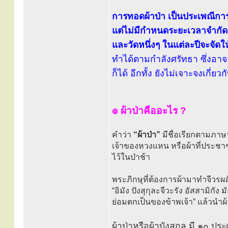
การทอดผ้าป่า เป็นประเพณีกา
แต่ไม่มีกำหนดระยะเวลาจํากัด
และวัดหนึ่งๆ ในแต่ละปีจะจัดให้
ทำได้ตามกำลังศรัทธา ซึ่งอา
ก็ได้ อีกทั้ง ยังไม่เจาะจงเกี่ยว
๏ ผ้าป่าคืออะไร ?
คำว่า
“ผ้าป่า”
มีชื่อเรียกตามภาษ
เจ้าของหวงแหน หรือผ้าที่ประชาชน
ไว้ในป่าช้า
พระภิกษุที่ต้องการผ้ามาทำจีวรผลั
“อิมัง ปังสุกุละจีวะรัง อัสสามิกัง 
ย่อมตกเป็นของข้าพเจ้า” แล้วนำผ้า
ผ้าป่าหรือผ้าบังสุกุล มี ๑๐ ประ