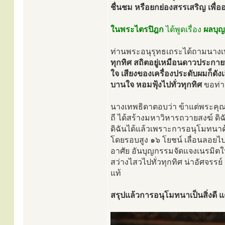
ชื่นชม หรือยกย่องสรรเสริญ เพื่อ
ในพระไตรปิฎก
ได้พูดเรื่อง
ผลบุ
ท่านพระอนุรุทธเถระได้ถามนางเ
ทุกทิศ สถิตอยู่เหมือนดาวประกายพ
ใจ เสียงของเครื่องประดับผมก็ดัง
บานใจ หอมฟุ้งไปทั่วทุกทิศ
ขอท่า
นางเทพธิดาตอบว่า ข้าแต่พระคุณเ
ถี ได้สร้างมหาวิหารถวายสงฆ์ ดิฉั
ดิฉันได้แล้วเพราะการอนุโมทนาด้วย
โดยรอบสูง ๑๖ โยชน์ เลื่อนลอยไ
อาศัย อันบุญกรรมจัดแจงเนรมิตให
สว่างไสวไปทั่วทุกทิศ น่าอัศจรรย
แท้
สรุปแล้วการอนุโมทนาเป็นสิ่งดี แต