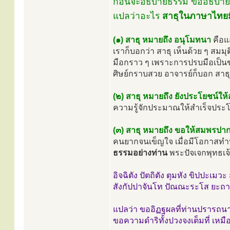
ก่อนจะอธิบายธรรม ขออธิบา
แปลว่าอะไร
สาธุในภาษาไทยม
(๑) สาธุ หมายถึง อนุโมทนา
คือแ
เราก็บอกว่า สาธุ เห็นด้วย ๆ สมมุ
มือกราว ๆ เพราะการปรบมือเป็นขอ
ศิษย์กราบสวย อาจารย์ก็บอก สาธุ
(๒) สาธุ หมายถึง ยังประโยชน์ให้
ความรู้จักประมาณให้สำเร็จประ
(๓) สาธุ หมายถึง ขอให้สมพรปาก
คนยากจนเข็ญใจ เมื่อมีโอกาสทำบุ
ธรรมอย่างท่าน
พระปัจเจกพุทธเจ้
อิจฉิตัง ปัตถิตัง ตุมหัง ขิปปะเมว
สังกัปปาจันโท ปัณณะระโส ยะถา
แปลว่า ขออิฏฐผลที่ท่านปรารถนา
ขอความดำริทั้งปวงจงเต็มที่ เหม