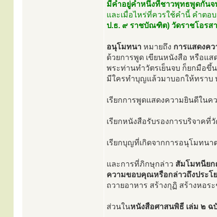
มีคำอยู่คำหนึ่งที่ชาวพุทธพูดกัน
และเมื่อไหร่ที่ควรใช้คำนี้ คำตอบก
ป.ธ. ๙ ราชบัณฑิต) วัดราชโอรส
อนุโมทนา
หมายถึง
การแสดงความช
ด้วยการพูด เขียนหนังสือ หรือแสดง
พระท่านทำวัตรเย็นจบ ก็ยกมือขึ้
มีใครทำบุญแล้วมาบอกให้ทราบ ท
เรียกการพูดแสดงความยินดีในความ
เรียกหนังสือรับรองการบริจาคที่ว
เรียกบุญที่เกิดจากการอนุโมทนาต
และการที่ภิกษุกล่าว
สัมโมทนียก
ความขอบคุณหรือกล่าวถึงประโยช
ถวายอาหาร สร้างกุฏิ สร้างหอระ
ส่วนใน
หนังสือศาสนพิธี เล่ม ๒ 