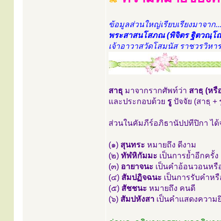
ข้อมูลส่วนใหญ่เรียบเรียงมาจาก
พระสาสนโสภณ (พิจิตร ฐิตวณฺโ
เจ้าอาวาสวัดโสมนัส ราชวรวิหา
สาธุ
มาจากรากศัพท์ว่า
สาธฺ (หรือ
และประกอบด้วย
รู
ปัจจัย (สาธฺ + ร
ส่วนในคัมภีร์อภิธานัปปทีปิกา ไ
(๑)
สุนทระ
หมายถึง ดีงาม
(๒)
ทัฬหิกัมมะ
เป็นการย้ำอีกครั้ง 
(๓)
อายาจนะ
เป็นคำอ้อนวอนหรือเร
(๔)
สัมปฏิจฉนะ
เป็นการรับคำหรือ
(๕)
สัชชนะ
หมายถึง คนดี
(๖)
สัมปหังสา
เป็นคำแสดงความยิ