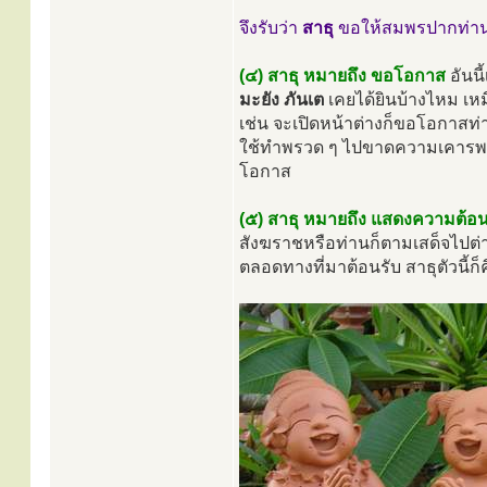
จึงรับว่า
สาธุ
ขอให้สมพรปากท่า
(๔) สาธุ หมายถึง ขอโอกาส
อันนี
มะยัง ภันเต
เคยได้ยินบ้างไหม เ
เช่น จะเปิดหน้าต่างก็ขอโอกาสท่
ใช้ทำพรวด ๆ ไปขาดความเคารพ 
โอกาส
(๕) สาธุ หมายถึง แสดงความต้อน
สังฆราชหรือท่านก็ตามเสด็จไปต่
ตลอดทางที่มาต้อนรับ สาธุตัวนี้ก็