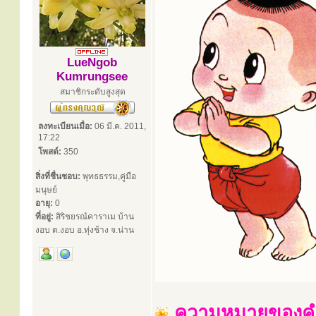
LueNgob
Kumrungsee
สมาชิกระดับสูงสุด
ลงทะเบียนเมื่อ:
06 มี.ค. 2011,
17:22
โพสต์:
350
สิ่งที่ชื่นชอบ:
พุทธธรรม,คู่มือ
มนุษย์
อายุ:
0
ที่อยู่:
สิริชยรณํคาราเม บ้าน
งอบ ต.งอบ อ.ทุ่งช้าง จ.น่าน
ความหมายของคำว