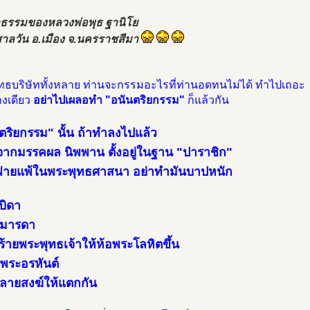
ธรรมของหลวงพ่อพุธ ฐานิโย
สาลวัน อ.เมือง จ.นครราชสีมา
ุทธบริษัททั้งหลาย ท่านจะกรรมอะไรที่ท่านอดทนไม่ได้ ทำไปเถอะ
างเดียว
อย่าไปเผลอทำ "อนันตริยกรรม"
ก็แล้วกัน
ตริยกรรม" นั้น ถ้าทำลงไปแล้ว
มจากมรรคผล นิพพาน ตั้งอยู่ในฐาน "ปาราชิก"
ู้พ่ายแพ้ในพระพุทธศาสนา อย่าทำมันบาปหนัก
บิดา
ามารดา
ร้ายพระพุทธเจ้าให้ห้อพระโลหิตขึ้น
าพระอรหันต์
ลายสงฆ์ให้แตกกัน