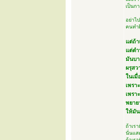
เป็นกา
อย่าไป
คนทำผิ
แต่ถ้า
แต่ตำห
มันบา
ผรุสว
ในเมื่
เพรา
เพราะฉ
พยายา
ให้มั
ถ้าเรา
นั่นแส
ถ้าเรา