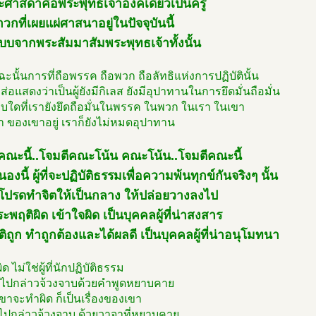
ะศาสดาคือพระพุทธเจ้าองค์เดียวเป็นครู
วกที่เผยแผ่ศาสนาอยู่ในปัจจุบันนี้
บจากพระสัมมาสัมพระพุทธเจ้าทั้งนั้น
ะนั้นการที่ถือพรรค ถือพวก ถือลัทธิแห่งการปฏิบัตินั้น
งส่อแสดงว่าเป็นผู้ยังมีกิเลส ยังมีอุปาทานในการยึดมั่นถือมั่น
บใดที่เรายังยึดถือมั่นในพรรค ในพวก ในเรา ในเขา
 ของเขาอยู่ เราก็ยังไม่หมดอุปาทาน
คณะนี้..โจมตีคณะโน้น คณะโน้น..โจมตีคณะนี้
งนี้ ผู้ที่จะปฏิบัติธรรมเพื่อความพ้นทุกข์กันจริงๆ นั้น
โปรดทำจิตให้เป็นกลาง ให้ปล่อยวางลงไป
ประพฤติผิด เข้าใจผิด เป็นบุคคลผู้ที่น่าสงสาร
บัติถูก ทำถูกต้องและได้ผลดี เป็นบุคคลผู้ที่น่าอนุโมทนา
ำผิด ไม่ใช่ผู้ที่นักปฏิบัติธรรม
งไปกล่าวจ้วงจาบด้วยคำพูดหยาบคาย
เขาจะทำผิด ก็เป็นเรื่องของเขา
าไปกล่าวจ้วงจาบ ด้วยวาจาที่หยาบคาย