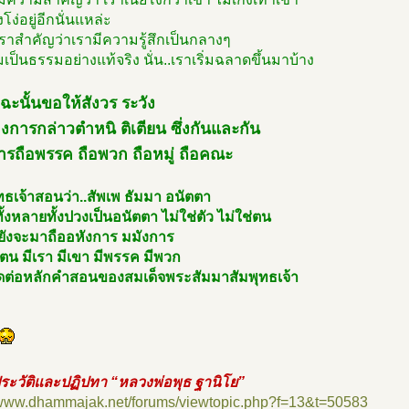
งโง่อยู่อีกนั่นแหล่ะ
เราสำคัญว่าเรามีความรู้สึกเป็นกลางๆ
เป็นธรรมอย่างแท้จริง นั่น..เราเริ่มฉลาดขึ้นมาบ้าง
ฉะนั้นขอให้สังวร ระวัง
่องการกล่าวตำหนิ ติเตียน ซึ่งกันและกัน
ารถือพรรค ถือพวก ถือหมู่ ถือคณะ
ธเจ้าสอนว่า..สัพเพ ธัมมา อนัตตา
้งหลายทั้งปวงเป็นอนัตตา ไม่ใช่ตัว ไม่ใช่ตน
ยังจะมาถืออหังการ มมังการ
มีตน มีเรา มีเขา มีพรรค มีพวก
ผิดต่อหลักคำสอนของสมเด็จพระสัมมาสัมพุทธเจ้า
ระวัติและปฏิปทา “หลวงพ่อพุธ ฐานิโย”
//www.dhammajak.net/forums/viewtopic.php?f=13&t=50583