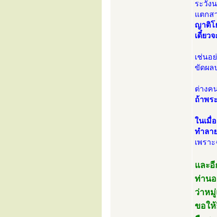
ระวังน
แตกสา
ญาติโย
เดี๋ยว
เช่นอย
ขัดผลป
ต่างคน
ถ้าพระ
ในเมื่
ทำลาย
เพราะ
และอีก
ท่านอ
ว่าหม
ขอให้