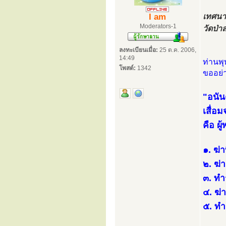
I am
เทศนา
Moderators-1
วัดป่า
ลงทะเบียนเมื่อ:
25 ต.ค. 2006,
14:49
ท่านพ
โพสต์:
1342
ขออย่
"อนัน
เสื่อ
คือ ผ
๑. ฆ่า
๒. ฆ่
๓. ทำ
๔. ฆ่
๕. ทำ