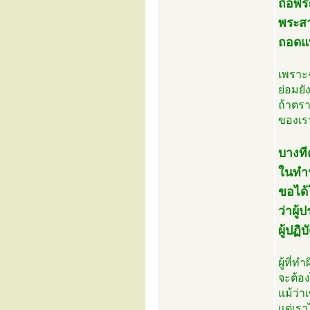
ถือพร
พระสา
ถอดแบ
เพราะฉ
ย่อมยั
ถ้าตรา
ของเรา
บางที
ในทำนอ
ขอได้
ว่าผู้
ผู้ปฏิ
ผู้ที่ท
จะต้อ
แม้ว่า
แต่เร