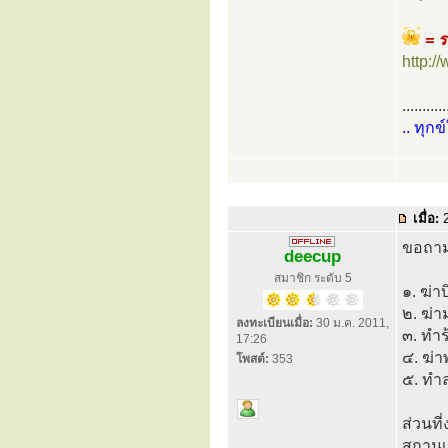
= ร
http:
...........
.. ทุกข
เมื่อ:
2
ขอถาม
deecup
สมาชิก ระดับ 5
๑. ฆ่า
๒. ฆ่า
ลงทะเบียนเมื่อ:
30 ม.ค. 2011,
๓. ทำร
17:26
๔. ฆ่า
โพสต์:
353
๕. ทำ
ส่วนท
สถานเ