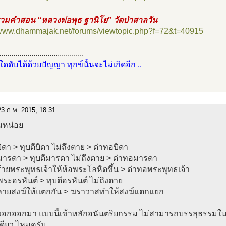
วมคำสอน “หลวงพ่อพุธ ฐานิโย” วัดป่าสาลวัน
//www.dhammajak.net/forums/viewtopic.php?f=72&t=40915
..........................................
์ใดดับได้ด้วยปัญญา ทุกข์นั้นจะไม่เกิดอีก ..
3 ก.พ. 2015, 18:31
หน่อย
บิดา > ทุบตีบิดา ไม่ถึงตาย > ด่าทอบิดา
มารดา > ทุบตีมารดา ไม่ถึงตาย > ด่าทอมารดา
้ายพระพุทธเจ้าให้ห้อพระโลหิตขึ้น > ด่าทอพระพุทธเจ้า
พระอรหันต์ > ทุบตีอรหันต์ ไม่ถึงตาย
ลายสงฆ์ให้แตกกัน > ฆราวาสทำให้สงฆ์แตกแยก
ี่งอกออกมา แบบนี้เข้าหลักอนันตริยกรรม ไม่สามารถบรรลุธรรมใ
ดียว ไหมครับ