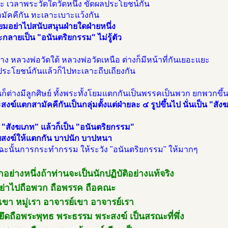
ะ เวลาพระวัดใดวัดหนึ่ง ขัดผลประโยชน์กัน
มัคคีกัน ทะเลาะเบาะแว้งกัน
มอย่าไปสนับสนุนฝ่ายใดฝ่ายหนึ่ง
จะกลายเป็น "อนันตริยกรรม" ไม่รู้ตัว
่าง หลวงพ่อวัดใต้ หลวงพ่อวัดเหนือ ต่างก็มีหน้าที่กันเยอะแยะ
ระโยชน์กันแล้วก็ไปทะเลาะถีบเถียงกัน
ก็ต่างมีลูกศิษย์ ทั้งพระทั้งโยมแตกกันเป็นพรรคเป็นพวก ยกพวกขึ
สงฆ์แตกสามัคคีกันเป็นกลุ่มตั้งแต่ฝ่ายละ ๔ รูปขึ้นไป นั่นเป็น "สั
อ "สังฆเภท" แล้วก็เป็น "อนันตริยกรรม"
สงฆ์ให้แตกกัน บาปนัก บาปหนา
ฉะนั้นการกระทำกรรม ให้ระวัง "อนันตริยกรรม" ให้มากๆ
อย่างหนึ่งถ้าท่านจะเป็นนักปฏิบัติอย่างแท้จริง
ย่าไปถือพวก ถือพรรค ถือคณะ
ู่เขา หมู่เรา อาจารย์เขา อาจารย์เรา
ยึดถือพระพุทธ พระธรรม พระสงฆ์ เป็นสรณะที่พึ่ง