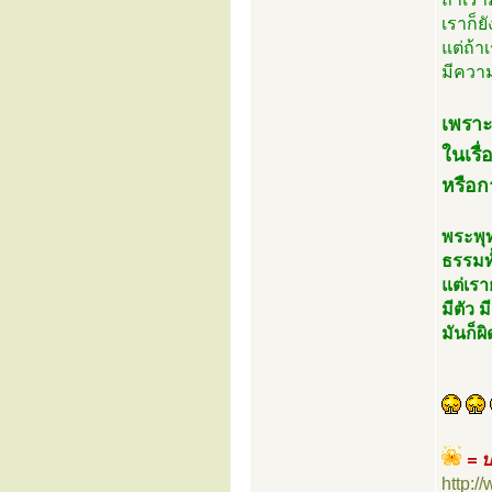
เราก็ยั
แต่ถ้า
มีความ
เพราะ
ในเรื
หรือก
พระพุท
ธรรมทั
แต่เรา
มีตัว 
มันก็
= ป
http: