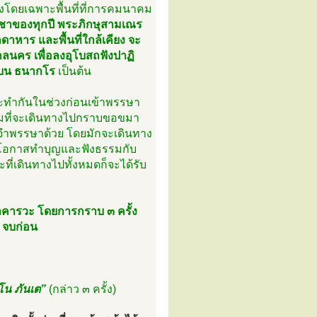
ห่งโดยเฉพาะพื้นที่ที่การคมนาคม
ชาของทุกปี พระภิกษุสามเณร
าหาร และพื้นที่ใกล้เคียง จะ
ลนคร เพื่อลงอุโบสถฟังปาฏิ
บน ธนากโร
เป็นต้น
ะทำกันในช่วงก่อนเข้าพรรษา
ิยมที่จะเดินทางไปกราบขอขมา
ดที่จำพรรษาด้วย โดยมักจะเดินทาง
มีโอกาสทำบุญและฟังธรรมกับ
ะที่เดินทางไปทั้งหมดก็จะได้รับ
มาคารวะ โดยการกราบ ๓ ครั้ง
 จบก่อน
โน ภันเต”
(กล่าว ๓ ครั้ง)