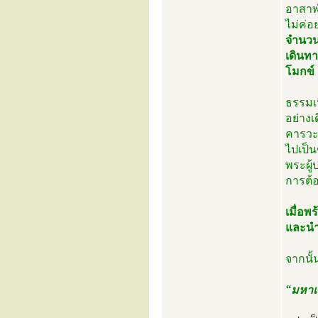
อาสาฬห
ไม่ค่อ
จำนวนเ
เดินทา
โมกข์
ธรรมเ
อย่าง
คารวะต
ไปเป็
พระผู้
การต้อ
เมื่อพ
และนำ
จากนั
“มหาเถ