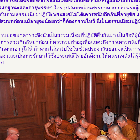
องสักการะแด่พระมหาเถระอันแสดงออกถึงความเป็นผู้อ่อนน้อมถ่อม
แก่ฐานะและอายุพรรษา
ใครอุปสมบทก่อนพรรษามากกว่า พระผู้อ
กันตามธรรมเนียมปฏิบัติ
พระสงฆ์ไม่ได้เคารพนับถือกันที่อายุขัย 
สมบทก่อนแม้อายุจะน้อยกว่าก็ต้องกราบไหว้ นี่เป็นธรรมเนียมปฏิบัต
บขอขมาคารวะจึงนับเป็นธรรมเนียมที่ปฏิบัติสืบกันมา เป็นกิจที่ผู้น
การล่วงเกินกันมาก่อน ก็ควรกระทำอยู่เพื่อแสดงถึงการเคารพนับถ
กันตามอาวุโสนี้ ถ้าหากได้นำไปใช้ในชีวิตประจำวันย่อมจะเป็นกา
อง และเป็นการรักษาไว้ซึ่งประเพณีไทยอันดีงามให้คนรุ่นหลังได้รู้
ไป