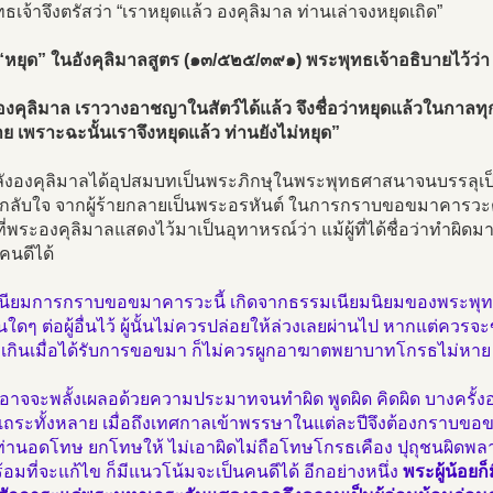
ธเจ้าจึงตรัสว่า “เราหยุดแล้ว องคุลิมาล ท่านเล่าจงหยุดเถิด”
“หยุด” ในอังคุลิมาลสูตร (๑๓/๕๒๕/๓๙๑) พระพุทธเจ้าอธิบายไว้ว่า
องคุลิมาล เราวางอาชญาในสัตว์ได้แล้ว จึงชื่อว่าหยุดแล้วในกาลทุ
าย เพราะฉะนั้นเราจึงหยุดแล้ว ท่านยังไม่หยุด”
ังองคุลิมาลได้อุปสมบทเป็นพระภิกษุในพระพุทธศาสนาจนบรรลุเป็น
รกลับใจ จากผู้ร้ายกลายเป็นพระอรหันต์ ในการกราบขอขมาคารวะ
ี่พระองคุลิมาลแสดงไว้มาเป็นอุทาหรณ์ว่า แม้ผู้ที่ได้ชื่อว่าทำผ
นคนดีได้
นียมการกราบขอขมาคารวะนี้ เกิดจากธรรมเนียมนิยมของพระพุทธ
ินใดๆ ต่อผู้อื่นไว้ ผู้นั้นไม่ควรปล่อยให้ล่วงเลยผ่านไป หากแต่คว
วงเกินเมื่อได้รับการขอขมา ก็ไม่ควรผูกอาฆาตพยาบาทโกรธไม่ห
อาจจะพลั้งเผลอด้วยความประมาทจนทำผิด พูดผิด คิดผิด บางครั้
ุเถระทั้งหลาย เมื่อถึงเทศกาลเข้าพรรษาในแต่ละปีจึงต้องกราบขอ
่านอดโทษ ยกโทษให้ ไม่เอาผิดไม่ถือโทษโกรธเคือง ปุถุชนผิดพลา
อมที่จะแก้ไข ก็มีแนวโน้มจะเป็นคนดีได้ อีกอย่างหนึ่ง
พระผู้น้อย