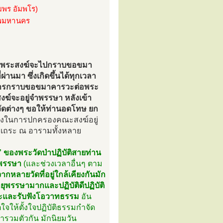
พร อัมพโร)
ทพมหานคร
 คือพระสงฆ์จะไปกราบขอขมา
านมา ซึ่งเกิดขึ้นได้ทุกเวลา
ือการกราบขอขมาคารวะต่อพระ
ฆ์จะอยู่จำพรรษา หลังเข้า
ดต่างๆ ขอให้ท่านอดโทษ ยก
หน่งในการปกครองคณะสงฆ์อยู่
เถระ ณ อารามทั้งหลาย
ของพระวัดป่าปฏิบัติสายท่าน
าพรรษา
(และช่วงเวลาอื่นๆ ตาม
หลายวัดที่อยู่ใกล้เคียงกันมัก
ีอายุพรรษามากและปฏิบัติดีปฏิบัติ
วะและรับฟังโอวาทธรรม
อัน
จให้ตั้งใจปฏิบัติธรรมกำจัด
ารวมตัวกัน มักนิยมวัน