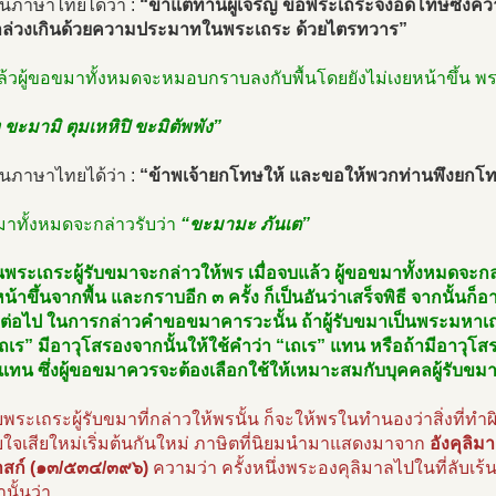
็นภาษาไทยได้ว่า :
“ข้าแต่ท่านผู้เจริญ ขอพระเถระจงอดโทษซึ่งความ
ล่วงเกินด้วยความประมาทในพระเถระ ด้วยไตรทวาร”
ล้วผู้ขอขมาทั้งหมดจะหมอบกราบลงกับพื้นโดยยังไม่เงยหน้าขึ้น พ
 ขะมามิ ตุมเหหิปิ ขะมิตัพพัง”
็นภาษาไทยได้ว่า :
“ข้าพเจ้ายกโทษให้ และขอให้พวกท่านพึงยกโทษ
มาทั้งหมดจะกล่าวรับว่า
“ขะมามะ ภันเต”
นพระเถระผู้รับขมาจะกล่าวให้พร เมื่อจบแล้ว ผู้ขอขมาทั้งหมดจะก
หน้าขึ้นจากพื้น และกราบอีก ๓ ครั้ง ก็เป็นอันว่าเสร็จพิธี จากนั
ต่อไป ในการกล่าวคำขอขมาคารวะนั้น ถ้าผู้รับขมาเป็นพระมหาเถระ
เร” มีอาวุโสรองจากนั้นให้ใช้คำว่า “เถเร” แทน หรือถ้ามีอาวุโส
 แทน ซึ่งผู้ขอขมาควรจะต้องเลือกใช้ให้เหมาะสมกับบุคคลผู้รับขม
พระเถระผู้รับขมาที่กล่าวให้พรนั้น ก็จะให้พรในทำนองว่าสิ่งที่ทำ
บใจเสียใหม่เริ่มต้นกันใหม่ ภาษิตที่นิยมนำมาแสดงมาจาก
อังคุลิม
สก์ (๑๓/๕๓๔/๓๙๖)
ความว่า ครั้งหนึ่งพระองคุลิมาลไปในที่ลับเร้นอย
นั้นว่า