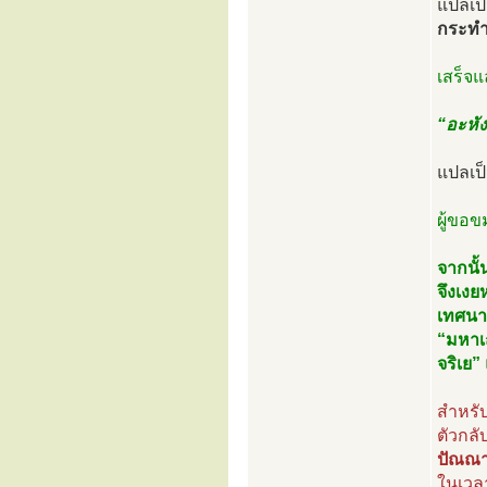
แปลเป
กระทำ
เสร็จแ
“อะหัง
แปลเป
ผู้ขอข
จากนั้
จึงเงย
เทศนา
“มหาเถ
จริเย”
สำหรับ
ตัวกลั
ปัณณา
ในเวลา