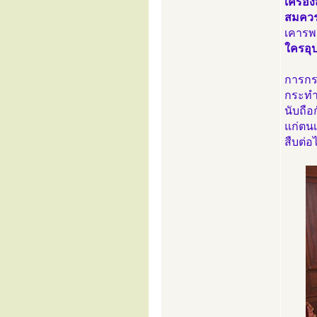
เครื่
สมควร
เคารพ
ใครอุป
การกรา
กระทำ
นับถือ
แก่ตนเ
สืบต่อ