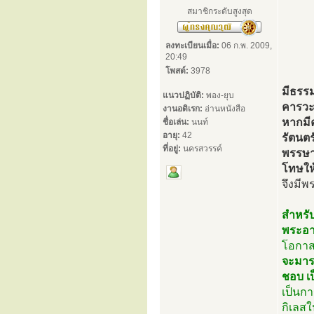
สมาชิกระดับสูงสุด
ลงทะเบียนเมื่อ:
06 ก.พ. 2009,
20:49
โพสต์:
3978
มีธรร
แนวปฏิบัติ:
พอง-ยุบ
คารวะต
งานอดิเรก:
อ่านหนังสือ
หากมี
ชื่อเล่น:
นนท์
อายุ:
42
รัตนต
ที่อยู่:
นครสวรรค์
พรรษา
โทษให
จึงมี
สำหรั
พระอาจ
โอกาส
จะมารว
ชอบ เ
เป็นกา
กิเลสใ