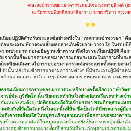
คณะสงฆ์กราบขอขมาคารวะสมเด็จพระมหามุนีวงศ์ (อัม
ณ วัดราชบพิธสถิตมหาสีมาราม ราชวรวิหาร กรุงเ
มเนียมปฏิบัติสำหรับพระสงฆ์อย่างหนึ่งใน “เทศกาลเข้าพรรษา”
่อพระเถระ ที่อาจจะพลั้งเผลอล่วงเกินด้วยกาย วาจา ใจ ในรอบปีที่ผ่
ความประมาท ก่อนอธิษฐานเข้าพรรษาจึงมีธรรมเนียมปฏิบัติ ค
รัย จากนั้นก็จะมากราบขอขมาคารวะต่อพระเถระในอารามที่พระสง
ก็จะนิยมเดินทางไปกราบขอขมาคารวะต่อพระเถระทั้งหลายตามวั
้
ดังนั้น หลังวันเข้าพรรษาตามอารามต่างๆ ที่มีพระเถระผู้มีตำแ
พระภิกษุสามเณรจากวัดต่างๆ เดินทางมากราบขอขมาคารวะต่อพระ
บธรรมเนียมการกราบขอขมาคารวะ หรือบางครั้งเรียกว่า “ทำวัตร” 
ารย์มั่น ภูริทัตโต นั้น นิยมกระทำกันในช่วงก่อนหรือระหว่างเข้
อันเหมาะสมด้วย)
ปกติก่อนจะถึงวันเข้าพรรษา พระภิกษุสามเณรจาก
มตัวกันที่วัดใดวัดหนึ่งในเขตพื้นที่นั้น ซึ่งเป็นวัดที่มีพระเถระผู้ม
ป็นที่เคารพเลื่อมใสในหมู่พระภิกษุสามเณร เพื่อกราบขอขมาคาร
รสร้างความสามัคคีในหมู่คณะสงฆ์ และยังเป็นการกระตุ้นเตือนจิตใ
นช่วงฤดูเข้าพรรษาอย่างเต็มที่ ส่วนวันที่พระภิกษุสามเณรท่านจะม