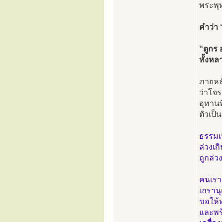
พระพุท
คำว่า 
“ดูกร 
ทั้งหล
ภายหล
ว่าโจ
อุทานท
ตัวเป็
ธรรมเ
ล่วงเก
ถูกล่
คนเรา
เถราน
ขอให้ท
และพร้