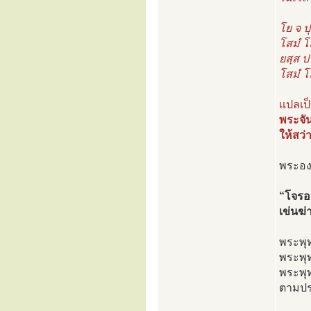
โย จ ป
โสมํ โ
ยสฺส ปา
โสมํ โ
แปลเป
พระจัน
ให้สว่
พระองค
“โจรอง
เข่นฆ่
พระพุท
พระพุท
พระพุท
ตามปรก