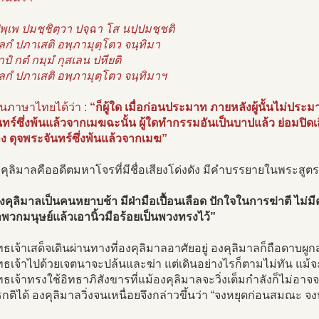
ุพฺเพ ปมชฺชิตฺวา ปจฺฉา โส นปฺปมชฺชติ
ลกํ ปภาเสติ อพฺภามุตฺโตว จนฺทิมา
ปํ กตํ กมฺมํ กุสเลน ปหียติ
ลกํ ปภาเสติ อพฺภามุตฺโตว จนฺทิมาฯ
็นภาษาไทยได้ว่า :
“ก็ผู้ใด เมื่อก่อนประมาท ภายหลังผู้นั้นไม่ประม
ทร์ซึ่งพ้นแล้วจากเมฆฉะนั้น ผู้ใดทำกรรมอันเป็นบาปแล้ว ย่อมปิดเสียไ
าง ดุจพระจันทร์ซึ่งพ้นแล้วจากเมฆ”
ุลิมาลคืออดีตมหาโจรที่มีชื่อเสียงโด่งดัง มีคำบรรยายในพระสูตร
คุลิมาลเป็นคนหยาบช้า มีฝ่ามือเปื้อนเลือด ปักใจในการฆ่าตี ไม่ม
าพวกมนุษย์แล้วเอานิ้วมือร้อยเป็นพวงทรงไว้”
ธเจ้าเสด็จเดินผ่านทางที่องคุลิมาลอาศัยอยู่ องคุลิมาลก็ถือดาบผู
ธเจ้าไปด้วยเจตนาจะปล้นและฆ่า แต่เดินอย่างไรก็ตามไม่ทัน แม้จะว
ธเจ้าทรงใช้อิทธาภิสังขารที่แม้องคุลิมาลจะวิ่งเต็มกำลังก็ไม่อาจ
ติได้ องคุลิมาลวิ่งจนเหนื่อยจึงกล่าวขึ้นว่า “จงหยุดก่อนสมณะ 