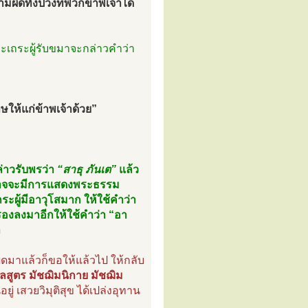
ผิดทั้งปวงที่พวกข้าพเจ้าได้
ระเถระผู้รับขมาจะกล่าวคำว่า
ให้แก่ข้าพเจ้าด้วย”
ล่าวรับพรว่า
“สาธุ ภันเต”
แล้ว
้นก็อาจจะมีการแสดงพระธรรม
ผู้มีอาวุโสมาก ให้ใช้คำว่า
รองลงมาอีกให้ใช้คำว่า “อา
า
ผิดมาแล้วก็ขอให้แล้วไป ให้กลับ
าลสูตร มัชฌิมนิกาย มัชฌิม
ู่ เสวยวิมุติสุข ได้เปล่งอุทาน