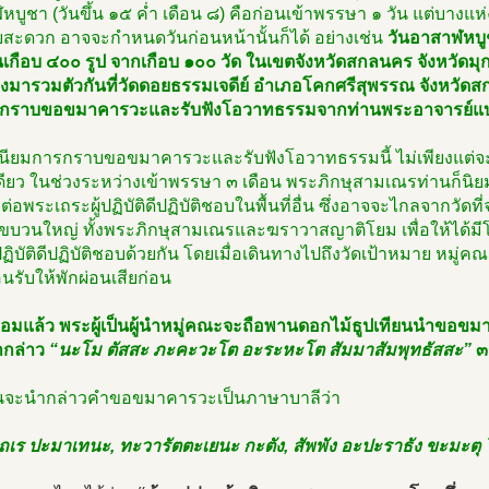
บูชา (วันขึ้น ๑๕ ค่ำ เดือน ๘) คือก่อนเข้าพรรษา ๑ วัน แต่บางแ
ยสะดวก อาจจะกำหนดวันก่อนหน้านั้นก็ได้ อย่างเช่น
วันอาสาฬหบู
กือบ ๔๐๐ รูป จากเกือบ ๑๐๐ วัด ในเขตจังหวัดสกลนคร จังหวัดมุกด
งมารวมตัวกันที่วัดดอยธรรมเจดีย์ อำเภอโคกศรีสุพรรณ จังหวัดสก
 กราบขอขมาคารวะและรับฟังโอวาทธรรมจากท่านพระอาจารย์แ
นียมการกราบขอขมาคารวะและรับฟังโอวาทธรรมนี้ ไม่เพียงแต่จ
เดียว ในช่วงระหว่างเข้าพรรษา ๓ เดือน พระภิกษุสามเณรท่านก็น
่อพระเถระผู้ปฏิบัติดีปฏิบัติชอบในพื้นที่อื่น ซึ่งอาจจะไกลจากวั
นขบวนใหญ่ ทั้งพระภิกษุสามเณรและฆราวาสญาติโยม เพื่อให้ได้
ปฏิบัติดีปฏิบัติชอบด้วยกัน โดยเมื่อเดินทางไปถึงวัดเป้าหมาย หมู่คณ
นรับให้พักผ่อนเสียก่อน
ร้อมแล้ว พระผู้เป็นผู้นำหมู่คณะจะถือพานดอกไม้ธูปเทียนนำขอข
กล่าว
“นะโม ตัสสะ ภะคะวะโต อะระหะโต สัมมาสัมพุทธัสสะ”
๓
้นจะนำกล่าวคำขอขมาคารวะเป็นภาษาบาลีว่า
เร ปะมาเทนะ, ทะวารัตตะเยนะ กะตัง, สัพพัง อะปะราธัง ขะมะตุ 