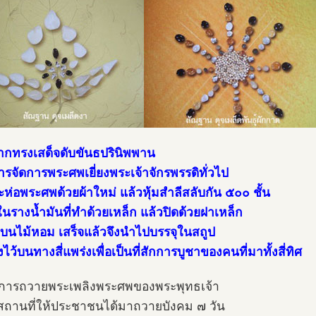
ากทรงเสด็จดับขันธปรินิพพาน
การจัดการพระศพเยี่ยงพระเจ้าจักรพรรดิทั่วไป
ะห่อพระศพด้วยผ้าใหม่ แล้วหุ้มสำลีสลับกัน ๕๐๐ ชั้น
ในรางน้ำมันที่ทำด้วยเหล็ก แล้วปิดด้วยฝาเหล็ก
ผาบนไม้หอม เสร็จแล้วจึงนำไปบรรจุในสถูป
างไว้บนทางสี่แพร่งเพื่อเป็นที่สักการบูชาของคนที่มาทั้งสี่ทิศ
การถวายพระเพลิงพระศพของพระพุทธเจ้า
ดสถานที่ให้ประชาชนได้มาถวายบังคม ๗ วัน