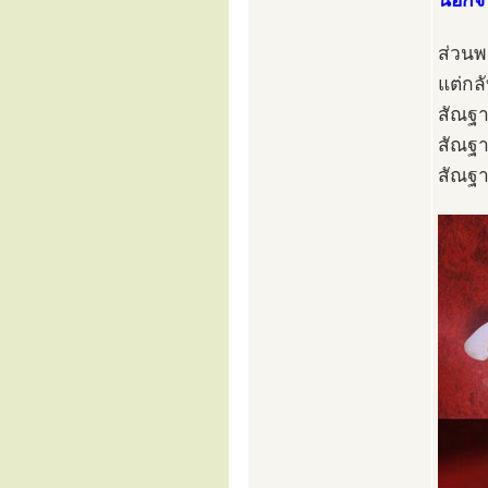
นอกจาก
ส่วนพร
แต่กล
สัณฐา
สัณฐา
สัณฐา