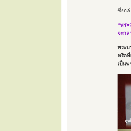
ซึ่งกล
“พระว
จะกลา
พระบร
หรือท
เป็นพ