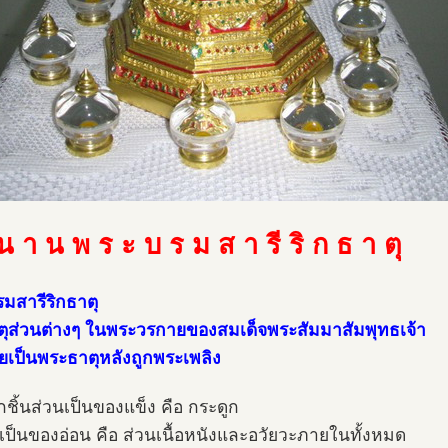
 า น พ ร ะ บ ร ม ส า รี ริ ก ธ า ตุ
มสารีริกธาตุ
ตุส่วนต่างๆ ในพระวรกายของสมเด็จพระสัมมาสัมพุทธเจ้า
ายเป็นพระธาตุหลังถูกพระเพลิง
ยกชิ้นส่วนเป็นของแข็ง คือ กระดูก
ี่เป็นของอ่อน คือ ส่วนเนื้อหนังและอวัยวะภายในทั้งหมด