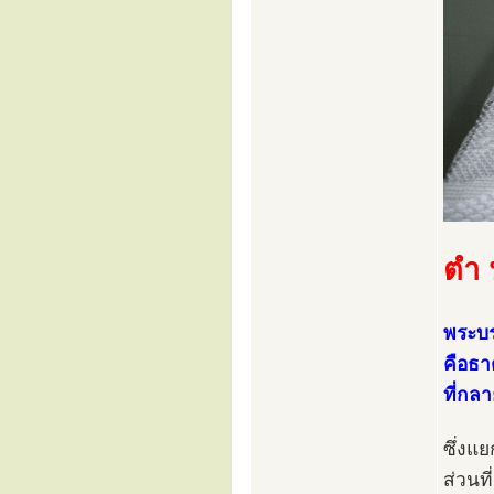
ตำ น
พระบร
คือธา
ที่กล
ซึ่งแ
ส่วนท