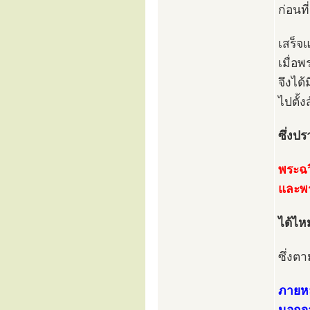
ก่อนท
เสร็จ
เมื่อ
จึงได้
ไปตั้
ซึ่งป
พระฉว
และพร
ได้ไห
ซึ่งต
ภายหล