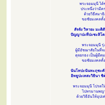
พระจอมมุนี ได
ประหนึ่งว่ามีค
ด้วยวิธีสมา
ขอชัยมงคลทั้
สัจจัง วิหายะ มะติ
ปัญญาปะทีปะชะลิโต ชิ
พระจอมมุนี รุ
ผู้มีอัชฌาสัยในที
ดุจยกธง เป็นผู้มื
ขอชัยมงคลทั้
นันโทปะนันทะภุชะคัง
อิทธูปะเทสะวิธินา ชิต
พระจอมมุนี โปรดใ
ไปทรมานพญานา
ด้วยวิธีอันให้อุป