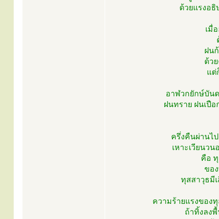
ด้วยแรงอธิ
เมื
ฝนก้
ด้ว
แต่
อาฬวกยักษ์บันด
ฝนทราย ฝนเปือก
ครึ่งคืนผ่านไป
เหาะเวียนวนอ
คือ ท
ของ
ทุสสาวุธมี
ความร้ายแรงของทุส
ถ้าทิ้งลงพ