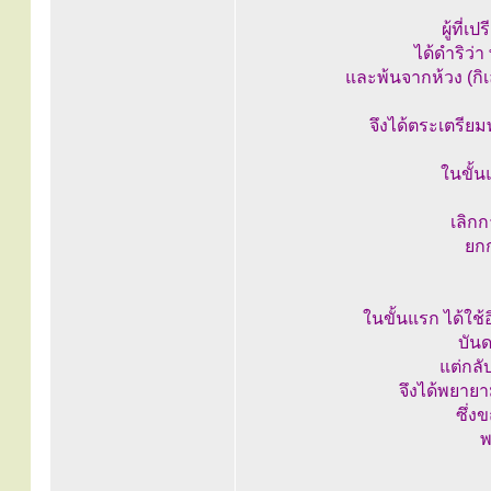
ผู้ที่
ได้ดำริว
และพ้นจากห้วง (ก
จึงได้ตระเตรีย
ในขั้
เลิกก
ยก
ในขั้นแรก ได้ใช้
บันด
แต่กลั
จึงได้พยายา
ซึ่ง
พ