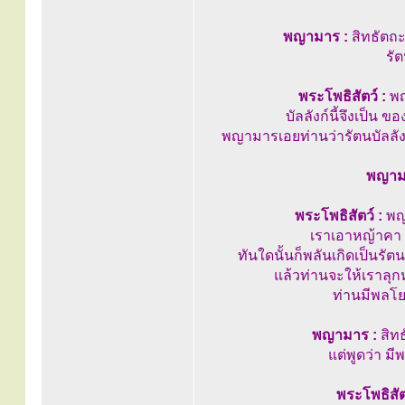
พญามาร :
สิทธัตถะ 
รัต
พระโพธิสัตว์ :
พญ
บัลลังก์นี้จึงเป็น 
พญามารเอยท่านว่ารัตนบัลลังก์
พญาม
พระโพธิสัตว์ :
พญ
เราเอาหญ้าคา 
ทันใดนั้นก็พลันเกิดเป็นรัต
แล้วท่านจะให้เราลุก
ท่านมีพลโยธ
พญามาร :
สิทธ
แต่พูดว่า 
พระโพธิสัต