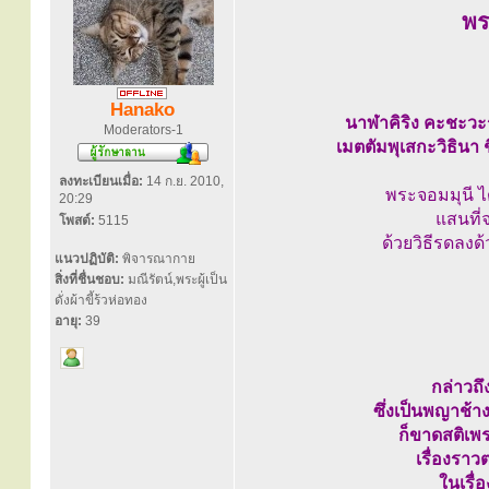
พร
Hanako
นาฬาคิริง คะชะวะรั
Moderators-1
เมตตัมพุเสกะวิธินา 
ลงทะเบียนเมื่อ:
14 ก.ย. 2010,
พระจอมมุนี ได
20:29
แสนที่
โพสต์:
5115
ด้วยวิธีรดลง
แนวปฏิบัติ:
พิจารณากาย
สิ่งที่ชื่นชอบ:
มณีรัตน์,พระผู้เป็น
ดั่งผ้าขี้ร้วห่อทอง
อายุ:
39
กล่าวถึ
ซึ่งเป็นพญาช้าง
ก็ขาดสติเพ
เรื่องราว
ในเรื