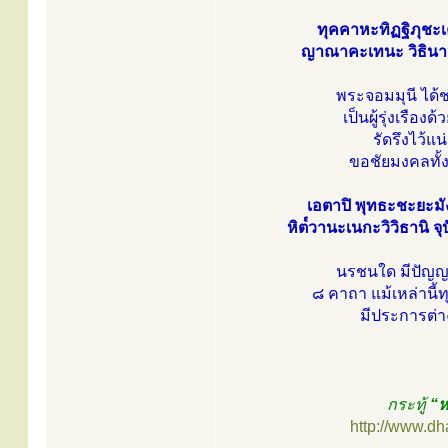
ทุคคาหะทิฏฐิภุชะเคน
ญาณาคะเทนะ วิธินา ชิ
พระจอมมุนี ได้ช
เป็นผู้รุ่งเรือง
รัดรึงไว้แ
ขอชัยมงคลทั้
เอตาปิ พุทธะชะยะมั
หิต๎วานะเนกะวิวิธานิ จุ
นรชนใด มีปัญญา 
๘ คาถา แม้เหล่านี้ท
มีประการต่าง
กระทู้
“ห
http://www.d