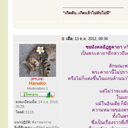
.....................................................
"เกิดดับ..เกิดแล้วไม่ดับไม่มี"
เมื่อ:
13 ต.ค. 2012, 09:34
ชยมังคลอัฎฐคาถา
หรื
เป็นพระคาถาที่กล่าวถ
ลักษณะพร
พระคาถานี้ไม่ปราก
หรือไม่ก็แต่งขึ้นในแถบล้านนา
Hanako
Moderators-1
แต่ไม่ว่าจะแต่
ในแถบ
ลงทะเบียนเมื่อ:
14 ก.ย. 2010,
แม้ในอินเดีย ก็
20:29
ความหมายของพระค
โพสต์:
5115
ทั้งใน
ซึ่งเป็นเรื่องราว
แนวปฏิบัติ:
พิจารณากาย
สิ่งที่ชื่นชอบ:
มณีรัตน์,พระผู้เป็น