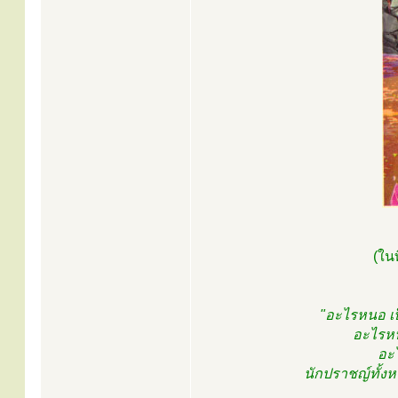
(ในท
"อะไรหนอ เป
อะไรหน
อะไ
นักปราชญ์ทั้งหล