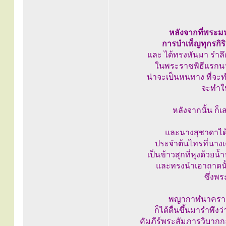
หลังจากที่พระมห
การบำเพ็ญทุกรกิริ
และ ได้ทรงหันมา รำลึ
ในพระราชพิธีแรกนาขว
น่าจะเป็นหนทาง ที่จะท
จะทำให
หลังจากนั้น ก็เ
และนางสุชาดาได
ประจำต้นไทรที่นาง
เป็นข้าวสุกที่หุงด้วยน
และทรงนำเอาถาดนั
ซึ่งพร
พญากาฬนาคราช ซ
ก็ได้ตื่นขึ้นมารำพึงว
คัมภีร์พระสัมภารวิบาก