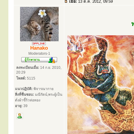
เมื่อ:
13 ต.ค. 2012, 09:59
Hanako
Moderators-1
ลงทะเบียนเมื่อ:
14 ก.ย. 2010,
20:29
โพสต์:
5115
แนวปฏิบัติ:
พิจารณากาย
สิ่งที่ชื่นชอบ:
มณีรัตน์,พระผู้เป็น
ดั่งผ้าขี้ร้วห่อทอง
อายุ:
39