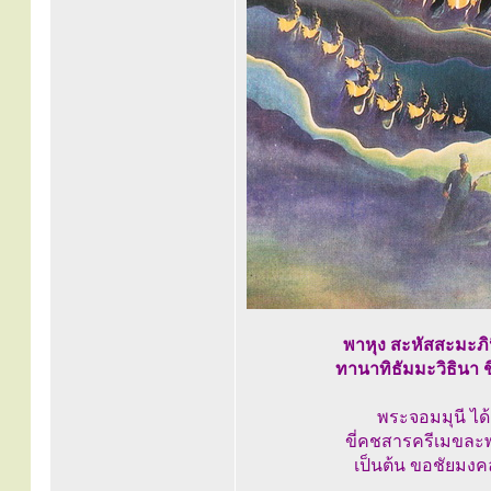
พาหุง สะหัสสะมะภิน
ทานาทิธัมมะวิธินา ชิ
พระจอมมุนี ได
ขี่คชสารครีเมขละพ
เป็นต้น ขอชัยมงค