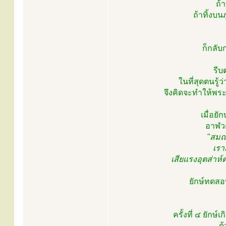
ถ้
ถ้าทิ้งบ
ก็กลับ
รีบ
ในที่สุดตนรู้
จึงคิดจะทำให้พร
เมื่อยั
อาฬวกย
"สมณะ
เรา
เสียแรงอุตส่าห์ต
ยักษ์ทดสอ
ครั้งที่ ๔ ยัก
ด้