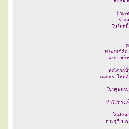
ก็กลับเก
ข้าแต
ข้าแ
ในโลกนี้
พ
พระองค์คือ 
พระองค์ทรง
หลังจากนั้
และพระโพธิสั
-ในปฐมยาม 
ทำให้ทรงเ
-ในมัชฌ
การจุติ กา