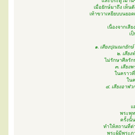
และประตูวิมานข
เมื่อยักษ์มาถึง เห็น
เท้าขวาเหยียบบนยอดเ
เนื่องจากเสีย
เป็
๑. เสียงปุณณกยักษ์
๒. เสียง
ไม่รักษาศีลร
๓. เสียงพ
ในคราวที
ในคร
๔. เสียงอาฬวก
แ
พระพุท
ครั้งน
ทำให้สถานที่
พระผู้มีพระ