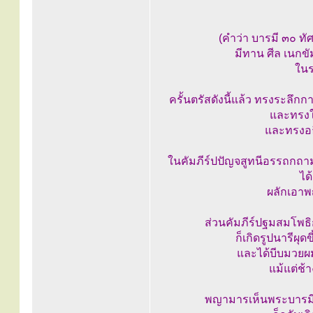
(คำว่า บารมี ๓๐ ท
มีทาน ศีล เนกขั
ในร
ครั้นตรัสดังนี้แล้ว ทรงระลึก
และทรงใช
และทรงอธ
ในคัมภีร์ปปัญจสูทนีอรรถกถามั
ได
ผลักเอา
ส่วนคัมภีร์ปฐมสมโพธิ
ก็เกิดรูปนารีผุ
และได้บีบมวย
แม้แต่ช้
พญามารเห็นพระบารมีข