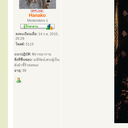
Hanako
Moderators-1
ลงทะเบียนเมื่อ:
14 ก.ย. 2010,
20:29
โพสต์:
5115
แนวปฏิบัติ:
พิจารณากาย
สิ่งที่ชื่นชอบ:
มณีรัตน์,พระผู้เป็น
ดั่งผ้าขี้ร้วห่อทอง
อายุ:
39