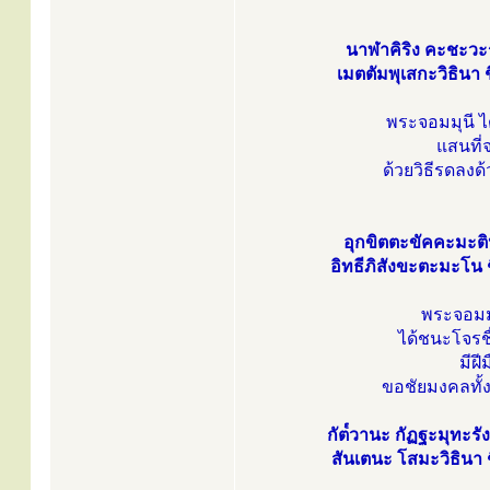
นาฬาคิริง คะชะวะรั
เมตตัมพุเสกะวิธินา 
พระจอมมุนี ได
แสนที่
ด้วยวิธีรดลง
อุกขิตตะขัคคะมะติห
อิทธีภิสังขะตะมะโน ช
พระจอมมุ
ได้ชนะโจรชื่
มีฝ
ขอชัยมงคลทั้
กัต๎วานะ กัฏฐะมุทะรั
สันเตนะ โสมะวิธินา ช