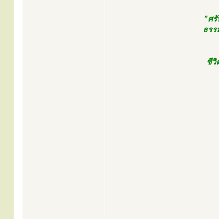
"ศรั
ธรรม
ชีว