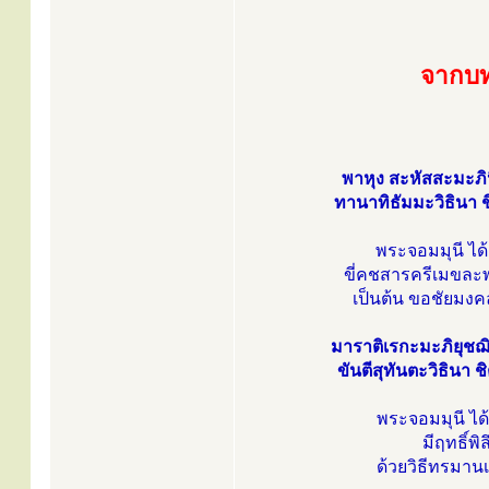
จากบท
พาหุง สะหัสสะมะภิน
ทานาทิธัมมะวิธินา ชิ
พระจอมมุนี ได
ขี่คชสารครีเมขละพ
เป็นต้น ขอชัยมงค
มาราติเรกะมะภิยุชฌ
ขันตีสุทันตะวิธินา ช
พระจอมมุนี ได
มีฤทธิ์พิ
ด้วยวิธีทรมาน