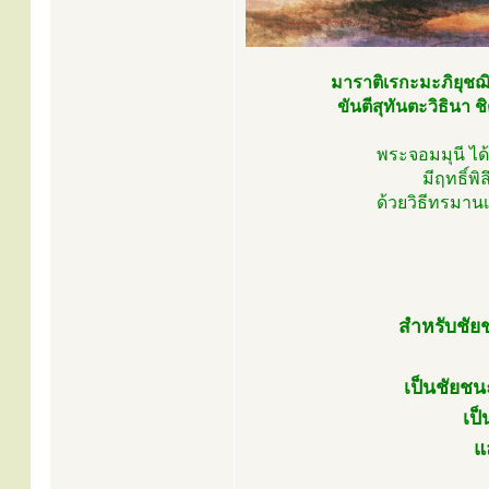
มาราติเรกะมะภิยุชฌ
ขันตีสุทันตะวิธินา ช
พระจอมมุนี ได
มีฤทธิ์พิ
ด้วยวิธีทรมาน
สำหรับชัย
เป็นชัยชน
เป็
แ