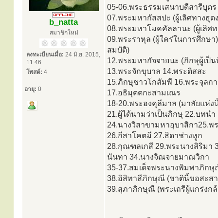
05-06.พระธรรมเสนาบดีสารีบุตร (
07.พระมหากัสสปะ (ผู้เลิศทางธุดง
b_natta
08.พระมหาโมคคัลลานะ (ผู้เลิศทา
สมาชิกใหม่
09.พระราหุล (ผู้ใคร่ในการศึกษา
สมบัติ)
ลงทะเบียนเมื่อ:
24 มิ.ย. 2015,
12.พระมหากัจจายนะ (ภิกษุผู้เป็น
11:46
13.พระจักขุบาล 14.พระติสสะ
โพสต์:
4
15.ภิกษุชาวโกสัมพี 16.พระจุล
อายุ:
0
17.อธิมุตตกะสามเณร
18-20.พระองคุลีมาล (มาลัยแห่งนิ
21.ผู้ได้นามว่าเป็นภิกษุ 22.บท
24.นางวิสาขามหาอุบาสิกา25.พ
26.กีสาโคตมี 27.ธิดาช่างหูก
28.กุณฑลเกสี 29.พระนางสิริมา 
นันทา 34.นางจิณจายมาณวิกา
35-37.สมเด็จพระนางพิมพาภิกษุ
38.อิสิทาสีภิกษุณี (ชาตินี้ขอสะ
39.สุภาภิกษุณี (พระเถรีผู้แกร่งกล้