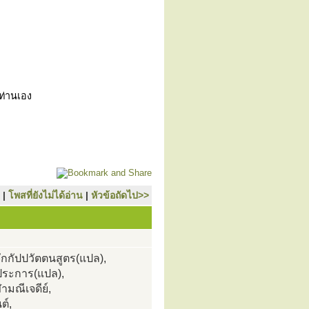
วท่านเอง
|
โพสที่ยังไม่ได้อ่าน
|
หัวข้อถัดไป>>
กกัปปวัตตนสูตร(แปล),
ประการ(แปล),
มณีเจดีย์,
ต์,