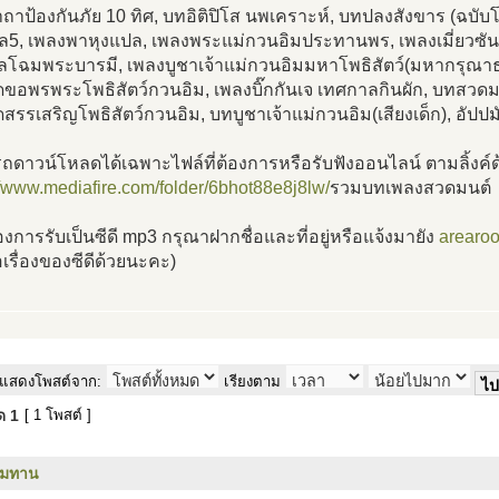
าป้องกันภัย 10 ทิศ, บทอิติปิโส นพเคราะห์, บทปลงสังขาร (ฉบับ
ล5, เพลงพาหุงแปล, เพลงพระแม่กวนอิมประทานพร, เพลงเมี่ยวซันห
ลโฉมพระบารมี, เพลงบูชาเจ้าแม่กวนอิมมหาโพธิสัตว์(มหากรุณาธ
ขอพรพระโพธิสัตว์กวนอิม, เพลงบิ๊กกันเจ เทศกาลกินผัก, บทสวดมห
สรรเสริญโพธิสัตว์กวนอิม, บทบูชาเจ้าแม่กวนอิม(เสียงเด็ก), อั
ดาวน์โหลดได้เฉพาะไฟล์ที่ต้องการหรือรับฟังออนไลน์ ตามลิ้งค์ด
//www.mediafire.com/folder/6bhot88e8j8lw/
รวมบทเพลงสวดมนต์
งการรับเป็นซีดี mp3 กรุณาฝากชื่อและที่อยู่หรือแจ้งมายัง
arearo
่อเรื่องของซีดีด้วยนะคะ)
แสดงโพสต์จาก:
เรียงตาม
มด
1
[ 1 โพสต์ ]
รมทาน