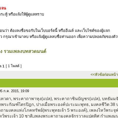
ดเจน
ระทู้ หรือแจ้งให้ผู้ดูแลทราบ
ว่า ต้องลงชื่อขอรับในเว็บบอร์ดนี้ หรืออีเมล์ และเว็บไซต์ของผู้แจก
รับแล้ว กรุณาเข้ามาลบ หรือแจ้งผู้ดูแลลบชื่อท่านออก เพื่อความปลอดภัยของตั
ียง รวมเพลงบทสวดมนต์
มด
1
[ 1 โพสต์ ]
<<หัวข้อก่อนหน้า
5 ก.ค. 2015, 19:09
มเทวดา, พระคาถาพาหุง(แปล), พระคาถาชินบัญชร(แปล), บทธัมมจั
พระกัณฑ์ไตรปิฎก, ปางเมื่อพระองค์ปะระมะพุทธ, มงคลชีวิต 38 
ถามงคลแห่งโภคทรัพย์(พระพุทธเจ้า 5 พระองค์), เพลงไหว้พระจุฬา
หว้พระเจ้า 10 ชาติ,เพลงพระคาถามงคลจักรวาลแปดทิศ กำแพงมน