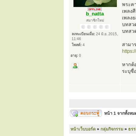
พระคาถ
เพลงศี
b_natta
เพลงย
สมาชิกใหม่
บทสวด
บทสวด
ลงทะเบียนเมื่อ:
24 มิ.ย. 2015,
11:46
สามารถ
โพสต์:
4
https:
อายุ:
0
หากต้อ
ระบุชื
หน้า
1
จากทั้งห
หน้าเว็บบอร์ด
»
กลุ่มกิจกรรม
»
ธร