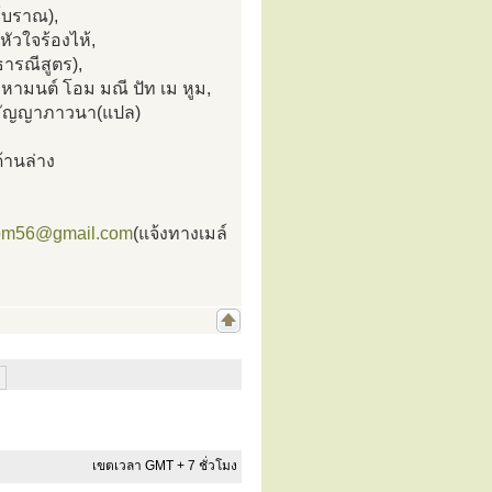
โบราณ),
ัวใจร้องไห้,
ารณีสูตร),
ามนต์ โอม มณี ปัท เม หูม,
ปปมัญญาภาวนา(แปล)
้านล่าง
om56@gmail.com
(แจ้งทางเมล์
เขตเวลา GMT + 7 ชั่วโมง