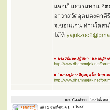
แจกเป็นธรรมทาน อัตตโน
อาวาสวัดอุดมคงคาคีรี
จ.ขอนแก่น ท่านใดสนใจ 
ได้ที่
yajokzoo2@gmai
= ประวัติและปฏิปทา “หลวงปู่ผาง 
http://www.dhammajak.net/foru
= “หลวงปู่ผาง จิตฺตคุตฺโต-วัดอุด
http://www.dhammajak.net/foru
แสดงโพสต์จาก:
หน้า
1
จากทั้งหมด
1
[ 1 โพสต์ ]