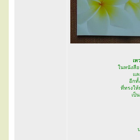
เทว
ในหนังสือจ
และ
อีกท
ที่ทรงให
เป็
บ