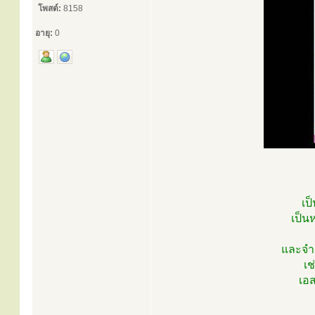
โพสต์:
8158
อายุ:
0
เป
เป็น
และจำเ
เช
เอส