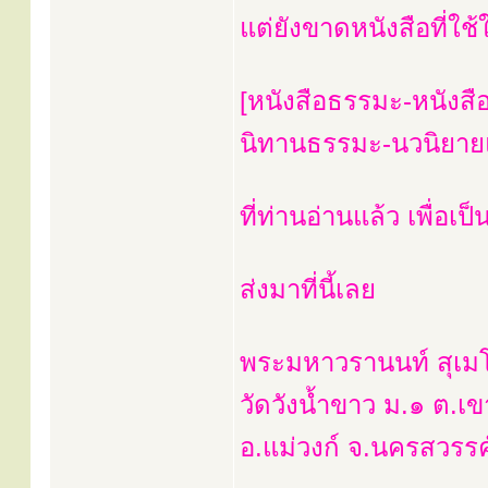
แต่ยังขาดหนังสือที่ใ
[หนังสือธรรมะ-หนังสื
นิทานธรรมะ-นวนิยายแท
ที่ท่านอ่านแล้ว เพื่อเ
ส่งมาที่นี้เลย
พระมหาวรานนท์ สุเม
วัดวังน้ำขาว ม.๑ ต.เ
อ.แม่วงก์ จ.นครสวรร