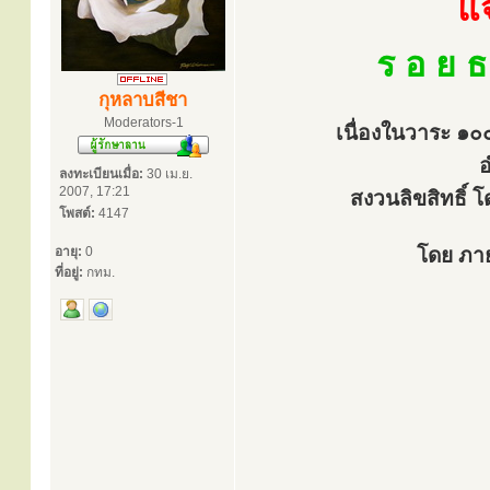
แ
ร อ ย ธ
กุหลาบสีชา
Moderators-1
เนื่องในวาระ ๑๐
ลงทะเบียนเมื่อ:
30 เม.ย.
2007, 17:21
สงวนลิขสิทธิ์ 
โพสต์:
4147
อายุ:
0
โดย ภา
ที่อยู่:
กทม.