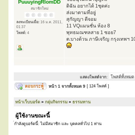
PuuuyingRlomDD
ดิฉัน อยากได้ 1ชุดค่ะ
สมาชิกใหม่
ส่งมาตามที่อยู่
สุกัญญา ดีจอม
ลงทะเบียนเมื่อ:
16 ม.ค. 2011,
11 VQแมนชั่น ห้อง 8
01:37
พุทธมณฑลสาย 1 ซอย7
โพสต์:
4
ต.บางด้วน ภาษีเจริญ กรุงเทพฯ 
แสดงโพสต์จาก:
หน้า
1
จากทั้งหมด
9
[ 124 โพสต์ ]
หน้าเว็บบอร์ด
»
กลุ่มกิจกรรม
»
ธรรมทาน
ผู้ใช้งานขณะนี้
่กำลังดูบอร์ดนี้: ไม่มีสมาชิก และ บุคคลทั่วไป 1 ท่าน