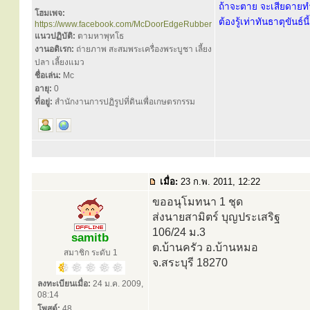
ถ้าจะตาย จะเสียดายทำ
โฮมเพจ:
ต้องรู้เท่าทันธาตุขันธ์น
https://www.facebook.com/McDoorEdgeRubber
แนวปฏิบัติ:
ตามหาพุทโธ
งานอดิเรก:
ถ่ายภาพ สะสมพระเครื่องพระบูชา เลี้ยง
ปลา เลี้ยงแมว
ชื่อเล่น:
Mc
อายุ:
0
ที่อยู่:
สำนักงานการปฏิรูปที่ดินเพื่อเกษตรกรรม
เมื่อ:
23 ก.พ. 2011, 12:22
ขออนุโมทนา 1 ชุด
ส่งนายสามิตร์ บุญประเสริฐ
106/24 ม.3
samitb
ต.บ้านครัว อ.บ้านหมอ
สมาชิก ระดับ 1
จ.สระบุรี 18270
ลงทะเบียนเมื่อ:
24 ม.ค. 2009,
08:14
โพสต์:
48