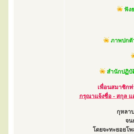
ฟัง
ภาพปกตัว
สำนักปฏิบั
เพื่อนสมาชิกท
กรุณาแจ้งชื่อ - สกุล และ
กุหลาบ
จน
โดยจะทะยอยโพสต์แ