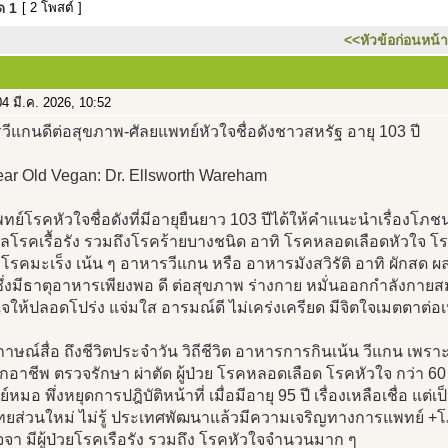
มด
1
[ 2 โพสต์ ]
<<หัวข้อก่อนหน้า
4 มี.ค. 2026, 10:52
ีแกนดีต่อสุขภาพ-ศัลยแพทย์หัวใจชื่อดังชาวสหรัฐ อายุ 103 ปี
ar Old Vegan: Dr. Ellsworth Wareham
ทย์โรคหัวใจชื่อดังที่มีอายุยืนยาว 103 ปีได้ให้คำแนะนำเรื่องโภ
กลโรคเรื้อรัง รวมถึงโรคร้ายบางชนิด อาทิ โรคหลอดเลือดหัวใจ 
โรคมะเร็ง เน้น ๆ อาหารวีแกน หรือ อาหารมังสวิรัติ อาทิ ผักสด 
้ ซึ่งมีธาตุอาหารเพียงพอ ดี ต่อสุขภาพ ร่างกาย หมั่นออกกำลังกาย
จให้ปลอดโปร่ง แจ่มใส อารมณ์ดี ไม่เคร่งเครียด มีจิตใจเมตตาต่อ
ภาษณ์สื่อ ถึงชีวิตประจำวัน วิถีชีวิต อาหารการกินเน้น วีแกน เ
อาชีพ ตรวจรักษา ผ่าตัด ผู้ป่วย โรคหลอดเลือด โรคหัวใจ กว่า 60
หมอ พึ่งหยุดการปฎิบัติหน้าที่ เมื่อมีอายุ 95 ปี เรื่องเหลือเชื่อ แต่เป็
ไทยส่วนใหม่ ไม่รู้ ประเทศพัฒนาแล้วมีความเจริญทางการแพทย์ 
จจา มีผู้ป่วยโรคเรือรัง รวมถึง โรคหัวใจจำนวนมาก ๆ