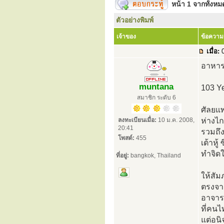
หน้า
1
จากทั้งห
ตัวอย่างพิมพ์
เจ้าของ
ข้อความ
เมื่อ:
0
อาหารว
muntana
103 Ye
สมาชิก ระดับ 6
ศัลยแพ
ลงทะเบียนเมื่อ:
10 ม.ค. 2008,
ห่างไ
20:41
รวมถึง
โพสต์:
455
เต้าหู
ทำจิดใ
ที่อยู่:
bangkok, Thailand
ให้สัม
ตรงจาก
อาจารย์
ที่คน
แต่อนิ