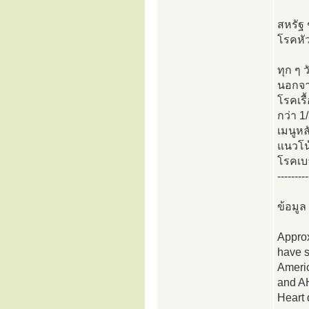
สหรัฐ 
โรคหัว
ทุก ๆ 
นอกจาก
โรคเรื
กว่า 1
เมนูหล
แนวโน้
โรคเบ
---------
ข้อมูล
Approx
have s
Americ
and AH
Heart 