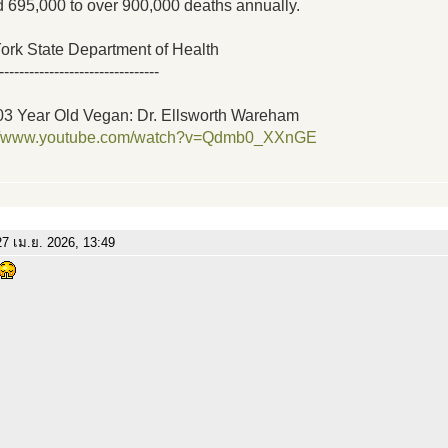
 695,000 to over 900,000 deaths annually.
rk State Department of Health
--------------------------------
3 Year Old Vegan: Dr. Ellsworth Wareham
://www.youtube.com/watch?v=Qdmb0_XXnGE
7 เม.ย. 2026, 13:49