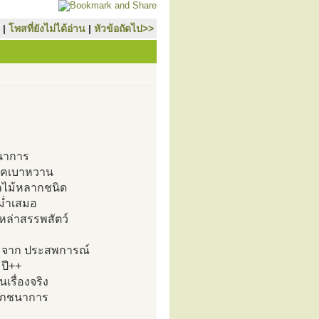
|
โพสที่ยังไม่ได้อ่าน
|
หัวข้อถัดไป>>
ชนาการ
โรคเบาหวาน
ผลไม้หลากชนิด
สม่ำเสมอ
เหล่าสรรพสัตว์
พราะจาก ประสพการณ์
 ปี++
นเรื่องจริง
+โภชนาการ