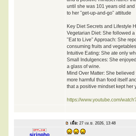
until she was 101 years old and 
to her "get-up-and-go" attitude
Key Diet Secrets and Lifestyle H
Vegetarian Diet: She followed a 
"Eat to Live" Approach: She repor
consuming fruits and vegetables
Intuitive Eating: She ate only w
Small Indulgences: She enjoyed 
a glass of wine.
Mind Over Matter: She believed t
more harmful than food itself an
that a positive mindset kept her 
https://www.youtube.com/wat
เมื่อ:
27 เม.ย. 2026, 13:48
sirinpho