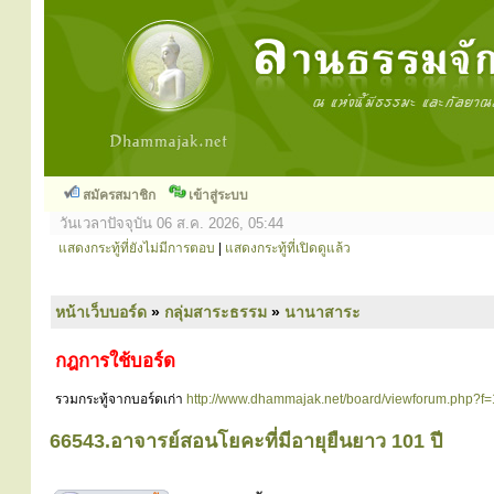
สมัครสมาชิก
เข้าสู่ระบบ
วันเวลาปัจจุบัน 06 ส.ค. 2026, 05:44
แสดงกระทู้ที่ยังไม่มีการตอบ
|
แสดงกระทู้ที่เปิดดูแล้ว
หน้าเว็บบอร์ด
»
กลุ่มสาระธรรม
»
นานาสาระ
กฎการใช้บอร์ด
รวมกระทู้จากบอร์ดเก่า
http://www.dhammajak.net/board/viewforum.php?f
66543.อาจารย์สอนโยคะที่มีอายุยืนยาว 101 ปี