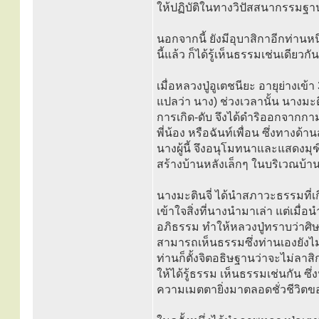
ให้ปฏิบัติในทางวิปัสสนากรรมฐานใ
นอกจากนี้ ยังมีอุบาสิกาอีกท่านหนึ่ง
นี้แล้ว ก็ได้รู้เห็นธรรมเช่นเดียวกัน
เมื่อหลวงปู่อูเตชนียะ อายุย่างเข้
แปลว่า นาง) ช่วงเวลานั้น นางมะ
การเกิด-ดับ จึงได้ดำริออกจากกาม
พี่น้อง หรือฉันท์เพื่อน ซึ่งทาง
นางผู้นี้ จึงอนุโมทนาและแสดงมุ
สร้างบ้านหลังเล็กๆ ในบริเวณบ้
นางมะตินจี่ ได้นำสภาวะธรรมที่เกิ
เข้าใจสิ่งที่นางนำมาเล่า แต่เมื่
อภิธรรม ทำให้หลวงปู่ทราบว่าศิษย์
สามารถเห็นธรรมซึ่งท่านเองยังไม่
ท่านก็ตั้งจิตอธิษฐานว่าจะไม่ลาสิ
ให้ได้รู้ธรรม เห็นธรรมเช่นกัน ซึ
ความเมตตายิ่งมาตลอดชั่วชีวิตข