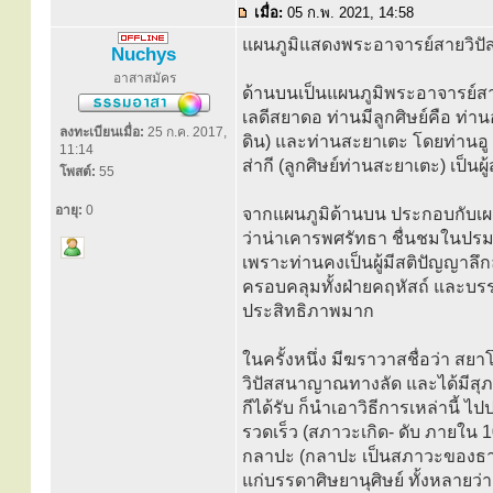
เมื่อ:
05 ก.พ. 2021, 14:58
แผนภูมิแสดงพระอาจารย์สายวิป
Nuchys
อาสาสมัคร
ด้านบนเป็นแผนภูมิพระอาจารย์สา
เลดีสยาดอ ท่านมีลูกศิษย์คือ ท่า
ลงทะเบียนเมื่อ:
25 ก.ค. 2017,
ดิน) และท่านสะยาเตะ โดยท่านอ
11:14
ส่ากี (ลูกศิษย์ท่านสะยาเตะ) เป็นผ
โพสต์:
55
อายุ:
0
จากแผนภูมิด้านบน ประกอบกับเผย
ว่าน่าเคารพศรัทธา ชื่นชมในปร
เพราะท่านคงเป็นผู้มีสติปัญญาลึ
ครอบคลุมทั้งฝ่ายคฤหัสถ์ และบรร
ประสิทธิภาพมาก
ในครั้งหนึ่ง มีฆราวาสชื่อว่า สยาโย
วิปัสสนาญาณทางลัด และได้มีสุภา
กีได้รับ ก็นำเอาวิธีการเหล่านี้
รวดเร็ว (สภาวะเกิด- ดับ ภายใน 1
กลาปะ (กลาปะ เป็นสภาวะของธาตุ
แก่บรรดาศิษยานุศิษย์ ทั้งหลายว่า