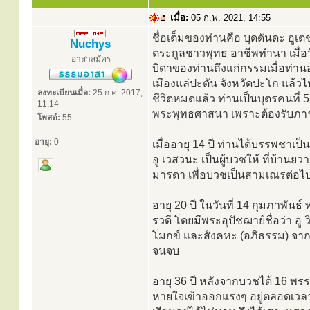
เมื่อ:
05 ก.พ. 2021, 14:55
ชื่อเต็มของท่านคือ บุดดันดะ อูเต
Nuchys
ตระกูลชาวพุทธ อาชีพทำนา เมื่อวั
อาสาสมัคร
บิดาของท่านถึงแก่กรรมเมื่อท่านอา
เมืองแล่ปะตัน จังหวัดปะโก แล้วไปเ
ลงทะเบียนเมื่อ:
25 ก.ค. 2017,
ชีวิตหมดแล้ว ท่านเป็นบุตรคนที
11:14
พระพุทธศาสนา เพราะต้องรับภาระ
โพสต์:
55
อายุ:
0
เมื่ออายุ 14 ปี ท่านได้บรรพชาเ
อู เวสวนะ เป็นผู้บวชให้ ที่บ้านย
มารดา เพื่อบวชเป็นสามเณรต่อไ
อายุ 20 ปี ในวันที่ 14 กุมภาพันธ์ 
รวดี โดยมีพระอุปัชฌาย์ชื่อว่า อู
โมกข์ และสังคหะ (อภิธรรม) จากน
จนจบ
อายุ 36 ปี หลังจากบวชได้ 16 พร
หายใจเข้าออกแรงๆ อยู่ตลอดเวลา 