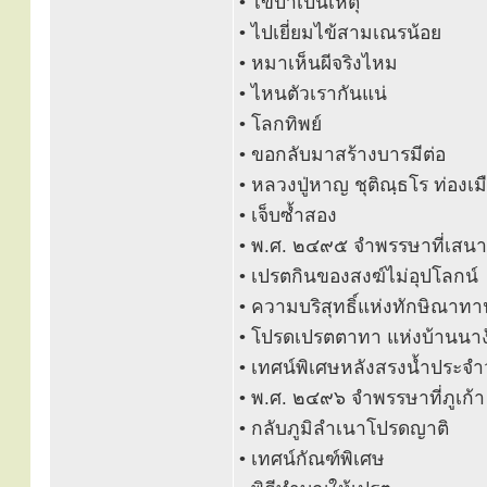
• ไข้ป่าเป็นเหตุ
• ไปเยี่ยมไข้สามเณรน้อย
• หมาเห็นผีจริงไหม
• ไหนตัวเรากันแน่
• โลกทิพย์
• ขอกลับมาสร้างบารมีต่อ
• หลวงปู่หาญ ชุติณฺธโร ท่องเ
• เจ็บซ้ำสอง
• พ.ศ. ๒๔๙๕ จำพรรษาที่เสน
• เปรตกินของสงฆ์ไม่อุปโลกน์
• ความบริสุทธิ์แห่งทักษิณาท
• โปรดเปรตตาทา แห่งบ้านนาง
• เทศน์พิเศษหลังสรงน้ำประจำ
• พ.ศ. ๒๔๙๖ จำพรรษาที่ภูเก้า
• กลับภูมิลำเนาโปรดญาติ
• เทศน์กัณฑ์พิเศษ