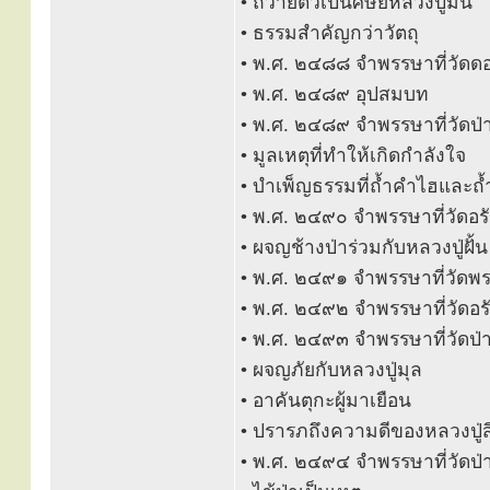
• ถวายตัวเป็นศิษย์หลวงปู่มั่น
• ธรรมสำคัญกว่าวัตถุ
• พ.ศ. ๒๔๘๘ จำพรรษาที่วัดดอ
• พ.ศ. ๒๔๘๙ อุปสมบท
• พ.ศ. ๒๔๘๙ จำพรรษาที่วัดป่า
• มูลเหตุที่ทำให้เกิดกำลังใจ
• บำเพ็ญธรรมที่ถ้ำคำไฮและถ้ำเ
• พ.ศ. ๒๔๙๐ จำพรรษาที่วัดอ
• ผจญช้างป่าร่วมกับหลวงปู่ฝั้น
• พ.ศ. ๒๔๙๑ จำพรรษาที่วัดพ
• พ.ศ. ๒๔๙๒ จำพรรษาที่วัดอ
• พ.ศ. ๒๔๙๓ จำพรรษาที่วัดป่
• ผจญภัยกับหลวงปู่มุล
• อาคันตุกะผู้มาเยือน
• ปรารภถึงความดีของหลวงปู่สี
• พ.ศ. ๒๔๙๔ จำพรรษาที่วัดป