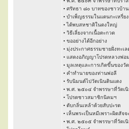
• พ.ศ. ๒๕๐๓ จำพรรษาที่ปราส
• ศรัทธา ๘๐ บาทของชาวบ้าน
• บำเพ็ญธรรมในแดนกะเหรี่ยง
• ได้พบสหชาติในดงใหญ่
• วิธีเลี่ยงจากเนื้อตะกวด
• ขออย่างได้อีกอย่าง
• มุ่งประกาศธรรมชายฝั่งทะเ
• แสดงอภิญญาโปรดหลวงพ่อม
• มูลเหตุและการเกิดขึ้นของวั
• คำทำนายของท่านพ่อลี
• รับนิมนต์ไปวัดเนินดินแดง
• พ.ศ. ๒๕๐๔ จำพรรษาที่วัดเ
• โปรดชาวสมาชิกนิคมฯ
• ดับกลิ่นเหล้าด้วยสับปะรด
• เห็นพระเป็นหมีเพราะผิดสัจจ
• พ.ศ. ๒๕๐๕ จำพรรษาที่วัดเน