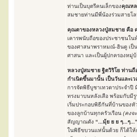
ท่านเป็นบุตรีคนเล็กของ
คุณหล
สมชายท่านมีพี่น้องร่วมสายโลห
คุณตาของหลวงปู่สมชาย คือ
เคารพนับถือของประชาชนในท้อง
ของศาสนาพราหมณ์-ฮินดู เป็น
ศาสนา และเป็นผู้ปกครองหมู่บ้
หลวงปู่สมชาย ฐิตวิริโย ท่านถ
กำเนิดขึ้นมานั้น เป็นวันและ
การจัดพิธีบูชาเทวดาประจำปี 
ทรงมาบนหลังเสือ พร้อมกับมีรู
เริ่มประกอบพิธีกันที่บ้านของ
ของลูกบ้านทุกครัวเรือน
(คงจะ
สัญญาณดัง
“...มุ้ย ย ย ๆ...ๆ...
ในพิธีขบวนแห่นั้นด้วย ก็ได้ให้