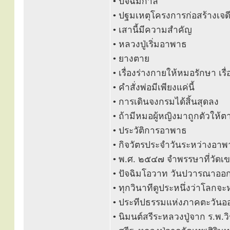
• ปัจฉิมกาล
• ปฐมเหตุโครงการก่อสร้างเจดี
• เสานี้มีความสำคัญ
• หลวงปู่เริ่มอาพาธ
• ยางตาย
• เรื่องร่างกายให้หมอรักษา เรื
• คำสั่งพ่อมีเพียงแค่นี้
• การเดินจงกรมได้สิ้นสุดลง
• ถ้ามีหมอผู้หญิงมาถูกตัวให้ตา
• ประวัติการอาพาธ
• กิจวัตรประจำวันระหว่างอา
• พ.ศ. ๒๕๔๗ จำพรรษาที่วัดเขา
• ปัจฉิมโอวาท วันปวารณาออ
• ทุกวินาทีดูประหนึ่งว่าโลกจะห
• ประทีปธรรมแห่งภาคตะวันออ
• นิมนต์สรีระหลวงปู่จาก ร.พ.