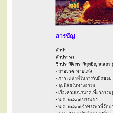
สารบัญ
คำนำ
คำปรารภ
ชีวประวัติ พระวิสุทธิญาณเถร (
• สายรกตะพายแล่ง
• ภาระหน้าที่ในการรับผิดชอบ
• อุปนิสัยในทางธรรม
• เรื่องสามเณรนาคเที่ยวกรร
• พ.ศ. ๒๔๘๗ บรรพชา
• พ.ศ. ๒๔๘๗ จำพรรษาที่วัดป่