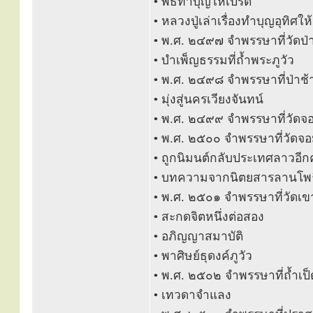
• พิธีทำบุญให้เปรต
• หลวงปู่เล่าเรื่องทำบุญอุทิศ
• พ.ศ. ๒๔๙๗ จำพรรษาที่วัดป่
• บำเพ็ญธรรมที่ถ้ำพระภูวัว
• พ.ศ. ๒๔๙๘ จำพรรษาที่ป่าช้
• มุ่งสู่นครเวียงจันทน์
• พ.ศ. ๒๔๙๙ จำพรรษาที่วัด
• พ.ศ. ๒๕๐๐ จำพรรษาที่วัดจ
• ถูกนิมนต์กลับประเทศลาวอีกคร
• บทความจากนิตยสารลานโพธิ
• พ.ศ. ๒๕๐๑ จำพรรษาที่วัดเ
• สะกดจิตหนึ่งต่อสอง
• อภิญญาสมาบัติ
• พาศิษย์ธุดงค์ภูวัว
• พ.ศ. ๒๕๐๒ จำพรรษาที่ถ้ำเป็
• เทวดาจำแลง