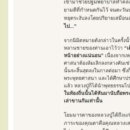
เข้ามาช่วยปฐมพยาบาลทำคลอด
ยามดีที่กำหนดกันไว้ จนตะวันบ่
หยุดระงับลงโดยปริยายเสมือน
ไป...”
จากนิมิตหมายดังกล่าวในครั้งนั
หลานชายของท่านเอาไว้ว่า
“เ
หน้าอย่างแน่นอน”
เนื่องจากเห
ศาสนาต้องล้มเลิกลงกลางคันเช่น
นั้นจะสิ้นสุดลงในกาลต่อมา ซึ่
พระพุทธศาสนา และได้ศึกษาป
แล้ว หลวงปู่ก็ได้นำพุทธธรรมไ
ในท้องถิ่นนั้นได้หันมานับถือพ
เล่าขานกันเท่านั้น
โยมมารดาของหลวงปู่ได้ถึงแก่ก
ภาระของคุณตาคือคุณหลวงเสนา ใ