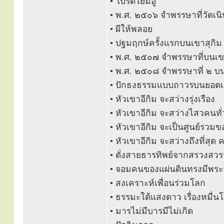
• โปรดโยมอู๋
• พ.ศ. ๒๕๐๖ จำพรรษาที่วัดเน
• ผีให้พลอย
• ปฐมฤกษ์ครั้งแรกบนเขาสุก
• พ.ศ. ๒๕๐๗ จำพรรษาที่บนเข
• พ.ศ. ๒๕๐๘ จำพรรษาที่ ๒ บน
• ปักธงธรรมแบบถาวรบนยอดเ
• หัวเขาอีกิม จะสว่างรุ่งเรือง
• หัวเขาอีกิม จะสว่างไสวคนทั่
• หัวเขาอีกิม จะเป็นศูนย์รว
• หัวเขาอีกิม จะสว่างถึงที่สุด 
• ดั่งสายธารทิพย์จากสรวงสวร
• จอมคนของแผ่นดินทรงมีพระ
• สงเคราะห์เพื่อนร่วมโลก
• ธรรมะใต้แสงดาว เรื่องหมื่
• มารไม่มีบารมีไม่เกิด