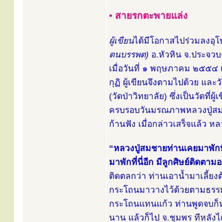
• สายรกตะพายแล่ง
ผู้เขียน
ได้มีโอกาสไปร่วมลงอุ
ตนบรรพต)
อ.หัวหิน จ.ประจวบคี
เมื่อวันที่ ๑ พฤษภาคม ๒๕๕๔ 
กุฏิ ผู้เขียนจึงตามไปด้วย และวั
(วัดป่าวิทยาลัย) ซึ่งเป็นวัดที่
ครบรอบวันมรณภาพหลวงปู่สมชาย
ก้านฟัง เมื่อกล่าวเสร็จแล้ว หล
“หลวงปู่สมชายท่านเคยมาพักที
มาพักที่นี่อีก มีลูกศิษย์ติด
ติดตลกว่า ท่านเอาน้ำมาเลี้ย
กระโถนมาวางไว้ด้วยตามธรรมเน
กระโถนแทนแก้ว ท่านพูดจบก็หัวเ
นาน แล้วก็ไป จ.ชุมพร ทีหลังได้