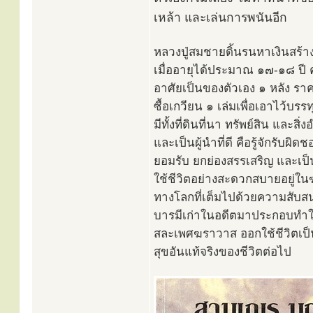
เหล้า และเล่นการพนันอีก
หลวงปู่สมชายดิ้นรนหาเงินสร้
เมื่ออายุได้ประมาณ ๑๗-๑๘ ปี
อาศัยเป็นของตัวเอง ๑ หลัง ราค
ซื้อเกวียน ๑ เล่มเพื่อเอาไว้บ
มีทั้งที่ดินที่นา ทรัพย์สิน แล
และเป็นผู้นำที่ดี คือรู้จักรับผิ
ยอมรับ ยกย่องสรรเสริญ และเป็นท
ใช้ชีวิตอย่างสะดวกสบายอยู่ในฆ
ทางโลกที่เต็มไปด้วยความสับสนว
บารมีเก่าในอดีตมาประกอบทำให้ต้
สละเพศฆราวาส ออกใช้ชีวิตเป
สุขอันแท้จริงของชีวิตต่อไป