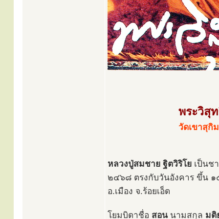
พระวิสุ
วัดเขาสุกิ
หลวงปู่สมชาย ฐิตวิริโย
เป็นชาว
๒๔๖๘ ตรงกับวันอังคาร ขึ้น ๑๕ 
อ.เมือง จ.ร้อยเอ็ด
โยมบิดาชื่อ
สอน
นามสกุล
มติย