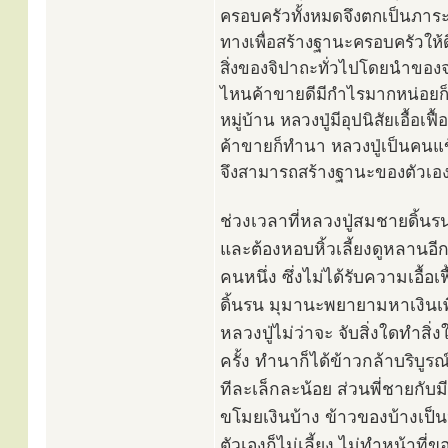
ครอบครัวทั้งหมดจึงตกเป็นภาระห
ทางเพื่อสร้างฐานะครอบครัวให้ด
สิ่งของจิปาถะทั่วไปโดยนำของจา
ไหนค้าขายดีมีกำไรมากหน่อยก็
หมู่บ้าน หลวงปู่มีอุปนิสัยเอื้อ
ค้าขายก็ทำนา หลวงปู่เป็นคนแข็
จึงสามารถสร้างฐานะของตัวเองได้
ช่วงเวลาที่หลวงปู่สมชายดิ้นร
และต้องหอบหิ้วเลี้ยงดูหลานอีก
คนหนึ่ง ซึ่งไม่ได้รับความเอื้อ
ดิ้นรน มุมานะพยายามหาเงินเพ
หลวงปู่ไม่ว่าจะ จับสิ่งใดทำส
ครั้ง ทำนาก็ได้ข้าวกล้าบริบูร
ทีละเล็กละน้อย ส่วนพี่ชายกั
ขโมยเงินบ้าง ข้าวของบ้างเป็น
ตัวเองก็ไม่เลี้ยง ไม่ทำหน้าที่