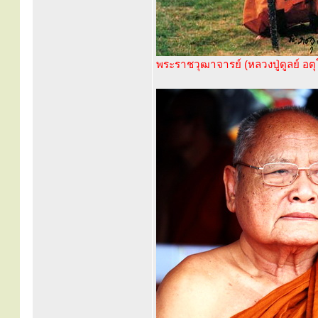
พระราชวุฒาจารย์ (หลวงปู่ดูลย์ อต