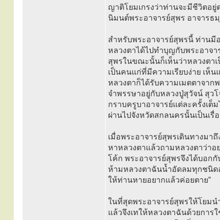
ญาติโยมเกรงว่าท่านจะมีชีวิตอยู่
นิมนต์พระอาจารย์สุพร อาจารธมฺ
สำหรับพระอาจารย์สุพรนี้ ท่านม
หลวงตาได้ไปทำบุญกับพระอาจารย
สุพรในขณะนั้นก็เห็นว่าหลวงตาเป็
เป็นคนแก่ที่มีความเรียบง่าย เห็
หลวงตาก็ได้รับความเมตตาจากพ
จำพรรษาอยู่กับหลวงปู่สุวัจน์ สุว
กราบครูบาอาจารย์แต่ละครั้งเต
ผ่านไปจังหวัดสกลนครนั้นเป็นเรื
เมื่อพระอาจารย์สุพรเดินทางมาถึง
หาหลวงตาแล้วถามหลวงตาว่าอยา
โค้ก พระอาจารย์สุพรจึงได้บอกกั
ห้ามหลวงตาฉันน้ำอัดลมทุกชนิดอ
ให้ท่านหายอยากแล้วค่อยตาย”
ในที่สุดพระอาจารย์สุพรให้โยมนำ
แล้วจึงเทให้หลวงตาฉันด้วยการใ