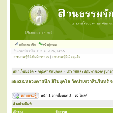
สมัครสมาชิก
เข้าสู่ระบบ
วันเวลาปัจจุบัน 08 ส.ค. 2026, 14:55
แสดงกระทู้ที่ยังไม่มีการตอบ
|
แสดงกระทู้ที่เปิดดูแล้ว
หน้าเว็บบอร์ด
»
กลุ่มศาสนบุคคล
»
ประวัติและปฏิปทาของครูบาอา
55533.หลวงตาผนึก สิริมงฺคโล วัดป่าเขวาสินรินทร์ จ.
หน้า
1
จากทั้งหมด
2
[ 20 โพสต์ ]
ตัวอย่างพิมพ์
เจ้าของ
ข้อความ