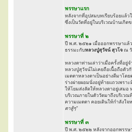
พรรษาแรก
หลังจากที่อุปสมบทเรียบร้อยแล้ว
ซึ่งเป็นวัดที่อยู่ในบริเวณบ้านเก
พรรษาที่ ๒
ปี พ.ศ. ๒๕๒๑ เมื่อออกพรรษาแล้
ธรรมะกับ
หลวงปู่สุวัจน์ สุวโจ
ณ วั
หลวงตาท่านเล่าว่าเมื่อครั้งที่อย
หลวงปู่สุวัจน์ไม่เคยถือเนื้อถือต
เมตตาหลวงตาเป็นอย่างดีมาโดยตลอ
ร่างผ่ายผอมนั่งอยู่ท้ายแถวเพรา
ให้โยมส่งลัดให้หลวงตาอยู่เสมอ
บริเวณภายในตัววัดมาถึงบริเวณที่
ความเมตตา คอยเดินให้กำลังใจหล
ตาสู้ๆ”
พรรษาที่ ๓
ปี พ.ศ. ๒๕๒๒ หลังจากออกพรรษาแล