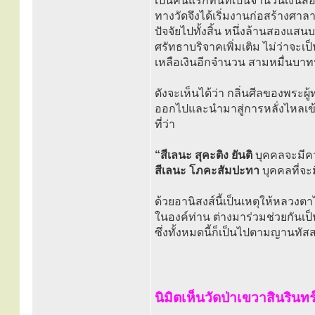
เป็นคนแรกทันทีเป็นจำนวนเงินส
ทางวัดจึงได้เริ่มงานก่อสร้างศาล
ปัจจัยไปทั้งสิ้น หนึ่งล้านสองแสนบ
ศรัทธาบริจาคเพิ่มเติม ไม่ว่าจะเป
เหลือเงินอีกจำนวน สามหมื่นบาทห
ดังจะเห็นได้ว่า กลิ่นศีลของพร
ออกไปและนำมาสู่การหลั่งไหลเข้า
ที่ว่า
“สีเลนะ สุคะติง ยันติ
บุคคลจะมีคว
สีเลนะ โภคะสัมปะทา
บุคคลที่จะ
ด้วยอานิสงส์นี้เป็นเหตุให้หลวง
ในองค์ท่าน ต่างมาร่วมช่วยกันเป
ซึ่งทั้งหมดนี้ก็เป็นไปตามญานทั
นิมิตเห็นวัดป่าเขวาสินรินทร