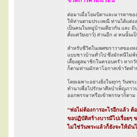
ชีวิตการครองเรือน
ต่อมาเมื่อโยมบิดาและมารดาของท่า
ให้ท่านตามประเพณี ท่านได้แต่งงา
เป็นคนในหมู่บ้านเดียวกัน และ ม
ตั้งแต่วัยเยาว์) ส่วนอีก ๔ คนนั้นเป
สำหรับชีวิตในเพศฆราวาสของหลว
แบบชาวบ้านทั่วไป ซึ่งมักหนีไม่พ้
เลี้ยงดูสมาชิกในครอบครัว หากว
ก็ตามท่านมักหาโอกาสเข้าวัดทำบ
โดยเฉพาะอย่างยิ่งในทุกๆ วันพระ ท
ทำนาเพื่อไปรักษาศีลบำเพ็ญภาวนาท
ออกพรรษาหรือเข้าพรรษาก็ตาม ท
“พ่อไม่ต้องการอะไรอีกแล้ว ต้
ขอปฏิบัติสร้างบารมีไปเรื่อยๆ 
ไม่ใช่วันพระแล้วก็ยังจะให้มั