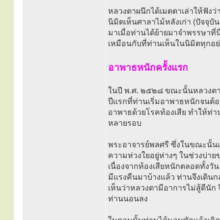
หลวงตาผนึกได้เมตตาเล่าให้ฟังว่า เ
นิมิตเห็นศาลาไม้หลังเก่า (ปัจจุบ
มาเมื่อท่านได้ย้ายมาจำพรรษาที่นี
เหมือนกับที่ท่านเห็นในนิมิตทุกอ
อาพาธหนักครั้งแรก
ในปี พ.ศ. ๒๕๒๘ ขณะนั้นหลวงตาผน
ปีแรกที่ท่านเริ่มอาพาธหนักจนต้
อาพาธด้วยโรคท้องเสีย ทำให้ท่าน
หลายรอบ
พระอาจารย์พลศรี ซึ่งในขณะนั้นเ
ความห่วงใยอยู่ห่างๆ ในช่วงบ่า
เนื่องจากท้องเสียหนักตลอดทั้งวัน 
มีแรงคืนมาบ้างแล้ว ท่านจึงเดิน
เห็นว่าหลวงตามีอาการไม่สู้ดีนัก
ท่านนอนลง