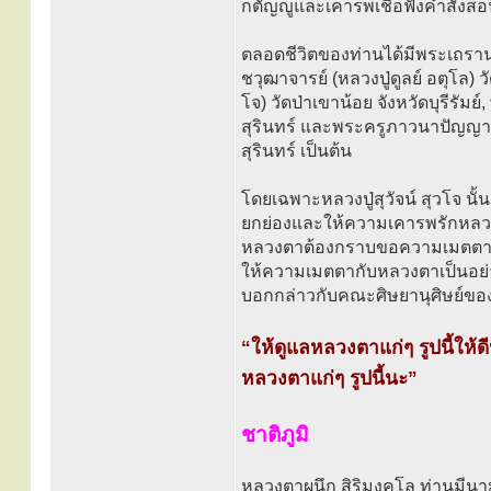
กตัญญูและเคารพเชื่อฟังคำสั่งสอ
ตลอดชีวิตของท่านได้มีพระเถราน
ชวุฒาจารย์ (หลวงปู่ดูลย์ อตุโล) 
โจ) วัดป่าเขาน้อย จังหวัดบุรีรัม
สุรินทร์ และพระครูภาวนาปัญญา
สุรินทร์ เป็นต้น
โดยเฉพาะหลวงปู่สุวัจน์ สุวโจ นั
ยกย่องและให้ความเคารพรักหลวงปู
หลวงตาต้องกราบขอความเมตตาให้หล
ให้ความเมตตากับหลวงตาเป็นอย่า
บอกกล่าวกับคณะศิษยานุศิษย์ของ
“ให้ดูแลหลวงตาแก่ๆ รูปนี้ให้
หลวงตาแก่ๆ รูปนี้นะ”
ชาติภูมิ
หลวงตาผนึก สิริมงฺคโล ท่านมีนาม