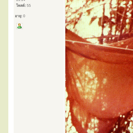
โพสต์:
55
อายุ:
0