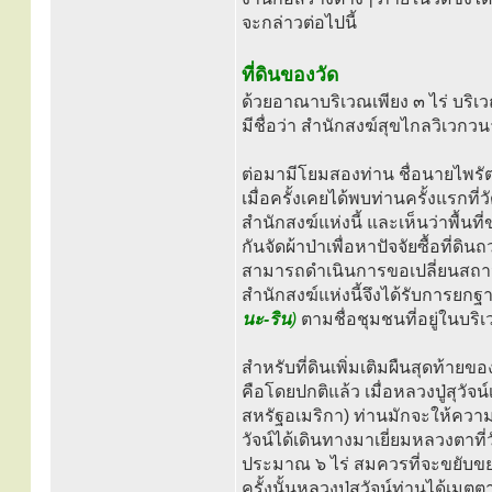
จะกล่าวต่อไปนี้
ที่ดินของวัด
ด้วยอาณาบริเวณเพียง ๓ ไร่ บริเ
มีชื่อว่า สำนักสงฆ์สุขไกลวิเวกว
ต่อมามีโยมสองท่าน ชื่อนายไพรั
เมื่อครั้งเคยได้พบท่านครั้งแรกท
สำนักสงฆ์แห่งนี้ และเห็นว่าพื้น
กันจัดผ้าป่าเพื่อหาปัจจัยซื้อที่ดิน
สามารถดำเนินการขอเปลี่ยนสถานะเป็
สำนักสงฆ์แห่งนี้จึงได้รับการยกฐาน
นะ-ริน
)
ตามชื่อชุมชนที่อยู่ในบริเว
สำหรับที่ดินเพิ่มเติมผืนสุดท้ายข
คือโดยปกติแล้ว เมื่อหลวงปู่สุวั
สหรัฐอเมริกา) ท่านมักจะให้ความ
วัจน์ได้เดินทางมาเยี่ยมหลวงตาที่
ประมาณ ๖ ไร่ สมควรที่จะขยับขยายเพ
ครั้งนั้นหลวงปู่สุวัจน์ท่านได้เม