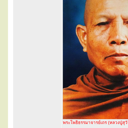
พระโพธิธรรมาจารย์เถร (หลวงปู่สุวั