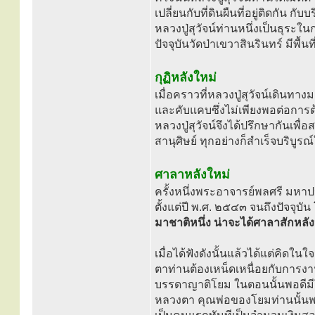
เปลี่ยนกับที่ดินผืนที่อยู่ติดกัน 
หลวงปู่สุวัจน์ท่านหนึ่งเป็นธุระใ
ปัจจุบันวัดป่าเขวาสินรินทร์ มีพื้น
กุฏิหลังใหม่
เมื่อคราวที่หลวงปู่สุวัจน์เดินทาง
และคับแคบซึ่งไม่เพียงพอต่อการต้
หลวงปู่สุวัจน์จึงได้ปรึกษากันเ
สานุศิษย์ ทุกอย่างก็สำเร็จบริบู
ศาลาหลังใหม่
ครั้งหนึ่งพระอาจารย์พลศรี มหาปญ
ตั้งแต่ปี พ.ศ. ๒๕๔๓ จนถึงปัจจุ
มาชาติหนึ่ง น่าจะได้ศาลาสักหลัง
เมื่อได้ฟังดังนั้นแล้วได้แต่คิด
ตาท่านต้องเหน็ดเหนื่อยกับการงาน
บรรดาญาติโยม ในตอนนั้นพอดีมีโ
หลวงตา คุณพ่อของโยมท่านนั้นพอไ