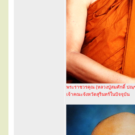
พระราชวรคุณ (หลวงปู่สมศักดิ์ ปณฺ
เจ้าคณะจังหวัดสุรินทร์ในปัจจุบัน