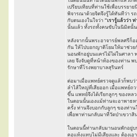
ในตอนนั้นท่านได้นอนพักแล้วเกิด
เปรียบเทียบที่ท่านใช้เพื่อบรรยาย
พิจารณาด้วยจิตจึงรู้ได้ทันทีว่
กับตนเองในใจว่า
“เรารู้แล้วว่า 
นั้นแล้ว ทั้งรถทั้งคนขับในนิมิตนั
หลังจากนั้นพระอาจารย์พลศรีก็ออ
กัน ให้ไปบอกญาติโยมให้มาช่ว
นอนพักอยู่บนแคร่ไม้ไผ่ในศาลา พ
เลย จึงจับดูที่หน้าท้องของท่าน
รักษาที่โรงพยาบาลสุรินทร์
ต่อมาเมื่อแพทย์ตรวจดูแล้วก็พบว
ลำไส้ใหญ่ที่เสียออก เมื่อแพทย์ถ
ขึ้น แพทย์จึงได้เรียกลูกๆ ของหล
ในตอนนั้นเองแม้ท่านจะอาพาธหนักแต
ครั้ง ท่านจึงบอกกับลูกๆ ของท่า
เพื่อพาท่านกลับมาที่วัดป่าเขว
ในตอนนี้ท่านกลับมานอนพักอยู่บน
คอแห้งแทบไม่มีเสียงและ ต้องเอ