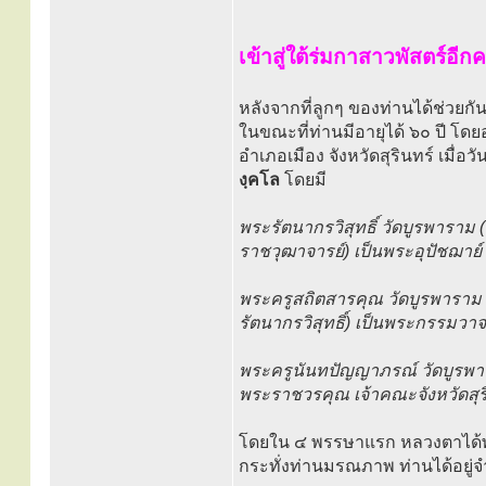
เข้าสู่ใต้ร่มกาสาวพัสตร์อีกคร
หลังจากที่ลูกๆ ของท่านได้ช่วยกั
ในขณะที่ท่านมีอายุได้ ๖๐ ปี โ
อำเภอเมือง จังหวัดสุรินทร์ เมื่
งฺคโล
โดยมี
พระรัตนากรวิสุทธิ์ วัดบูรพาราม
ราชวุฒาจารย์) เป็นพระอุปัชฌาย์
พระครูสถิตสารคุณ วัดบูรพาราม 
รัตนากรวิสุทธิ์) เป็นพระกรรมวา
พระครูนันทปัญญาภรณ์ วัดบูรพาร
พระราชวรคุณ เจ้าคณะจังหวัดสุริ
โดยใน ๔ พรรษาแรก หลวงตาได้พัก
กระทั่งท่านมรณภาพ ท่านได้อยู่จำ