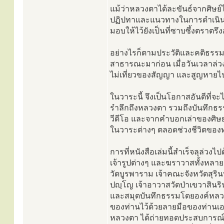
แม้ว่าหลวงตาได้ละขันธ์จากศิษย์ไ
ปฏิปทาและแนวทางในการดำเนินช
มอบให้ไว้ยังเป็นที่ซาบซึ้งตราตรึ
อย่างไรก็ตามประวัติและคติธรรม
สาธารณะมาก่อน เมื่อวันเวลาล่
ไม่เที่ยวของสัญญา และสูญหายไ
ในวาระนี้ จึงเป็นโอกาสอันดีที่
รำลึกถึงหลวงตา รวมถึงบันทึกธรร
วีดีโอ และจากคำบอกเล่าของศิษ
ในวาระต่างๆ ตลอดช่วงชีวิตของ
การที่หนังสือเล่มนี้สำเร็จลุล่วงไป
เจ้ารูปต่างๆ และฆราวาสทั้งหลาย
วัดบูรพาราม เจ้าคณะจังหวัดสุริ
ปญฺโญ เจ้าอาวาสวัดป่าเขวาสินริน
และสมุดบันทึกธรรมโดยองค์หลวงต
ของท่านไว้ด้วยลายมือของท่านเอ
หลวงตา ได้ถ่ายทอดประสบการณ์กา