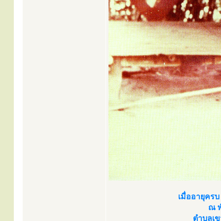
เมื่ออายุคร
ณ พ
ตำบลเขว