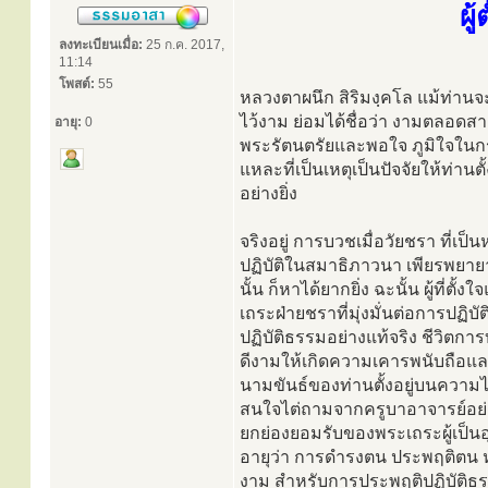
ผู
ลงทะเบียนเมื่อ:
25 ก.ค. 2017,
11:14
โพสต์:
55
หลวงตาผนึก สิริมงฺคโล แม้ท่านจะเข
ไว้งาม ย่อมได้ชื่อว่า งามตลอด
อายุ:
0
พระรัตนตรัยและพอใจ ภูมิใจในกระ
แหละที่เป็นเหตุเป็นปัจจัยให้ท่า
อย่างยิ่ง
จริงอยู่ การบวชเมื่อวัยชรา ที่เป็น
ปฏิบัติในสมาธิภาวนา เพียรพยาย
นั้น ก็หาได้ยากยิ่ง ฉะนั้น ผู้ที่ต
เถระฝ่ายชราที่มุ่งมั่นต่อการปฏิ
ปฏิบัติธรรมอย่างแท้จริง ชีวิต
ดีงามให้เกิดความเคารพนับถือแล
นามขันธ์ของท่านตั้งอยู่บนความไม
สนใจไต่ถามจากครูบาอาจารย์อย่างต
ยกย่องยอมรับของพระเถระผู้เป็นอุป
อายุว่า การดำรงตน ประพฤติตน หร
งาม สำหรับการประพฤติปฏิบัติธรรม