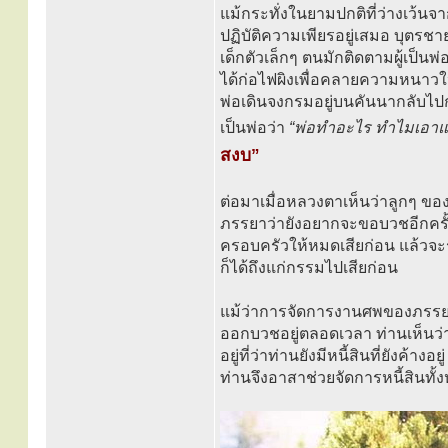
แม้กระทั่งในยามปกติที่ว่างเว้
ปฏิบัติความเพียรอยู่เสมอ บุตรชายค
เด็กตัวเล็กๆ ตนมักติดตามผู้เป็นพ่
ได้ก่อไฟผิงเพื่อคลายความหนาวให
พ่อเดินจงกรมอยู่บนคันนากลับไป
เป็นพ่อว่า
“พ่อทำอะไร ทำไมเอาแต
สงบ”
ต่อมาเมื่อหลวงตาเห็นว่าลูกๆ ขอ
ภรรยาว่ายังอยากจะขอบวชอีกครั้ง ผ
ครอบครัวให้หมดเสียก่อน แล้วจะ
ก็ได้ถึงแก่กรรมไปเสียก่อน
แม้ว่าการจัดการงานศพของภรรยายั
ออกบวชอยู่ตลอดเวลา ท่านเห็นว่าต
อยู่ที่ว่าท่านยังมีหนี้สินที่ยังค้
ท่านจึงอาสาช่วยจัดการหนี้สินทั้