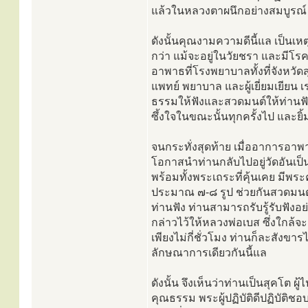
แล้วในหลวงตาผนึกอย่างสมบูรณ์ 
ดังนั้นคุณงามความดีนี้แล เป็นเ
กว่า แม้จะอยู่ในวัยชรา และมีโรคภ
อาพาธที่โรงพยาบาลทั้งที่จังหวัดส
แพทย์ พยาบาล และผู้เยี่ยมเยียน 
ธรรมให้ฟังและสวดมนต์ให้ท่านฟั
ซึ้งใจในขณะนั้นทุกครั้งไป และยิ
จนกระทั่งสุดท้าย เมื่ออาการอาพา
โอกาสนำท่านกลับไปอยู่วัดอันเป็
พร้อมทั้งพระเถระที่คุ้นเคย มีพร
ประมาณ ๗-๘ รูป ช่วยกันสวดมนต
ท่านฟัง ท่านสามารถรับรู้รับฟังอ
กล่าวไว้ให้หลวงพ่อเบส ซึ่งใกล้จ
เพียงไม่กี่ชั่วโมง ท่านก็ละสังข
ลักษณาการเดียวกันนี้แล
ดังนั้น จึงเห็นว่าท่านเป็นสุคโต 
คุณธรรม พระผู้ปฏิบัติดีปฏิบัต