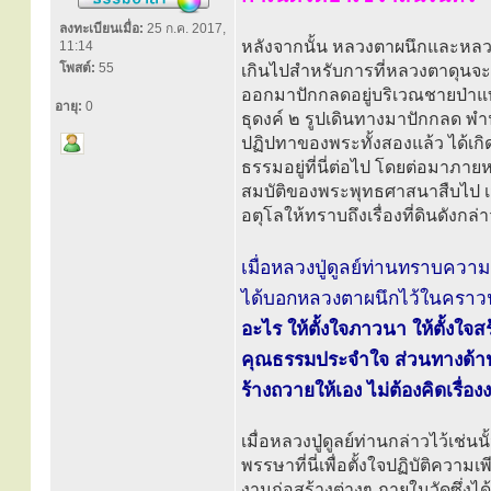
ลงทะเบียนเมื่อ:
25 ก.ค. 2017,
หลังจากนั้น หลวงตาผนึกและหลว
11:14
โพสต์:
55
เกินไปสำหรับการที่หลวงตาดุนจะ
ออกมาปักกลดอยู่บริเวณชายป่าแท
อายุ:
0
ธุดงค์ ๒ รูปเดินทางมาปักกลด พำน
ปฏิปทาของพระทั้งสองแล้ว ได้เกิด
ธรรมอยู่ที่นี่ต่อไป โดยต่อมาภายห
สมบัติของพระพุทธศาสนาสืบไป เมื
อตุโลให้ทราบถึงเรื่องที่ดินดังกล่
เมื่อหลวงปู่ดูลย์ท่านทราบความด
ได้บอกหลวงตาผนึกไว้ในคราวน
อะไร ให้ตั้งใจภาวนา ให้ตั้งใจส
คุณธรรมประจำใจ ส่วนทางด้านว
ร้างถวายให้เอง ไม่ต้องคิดเรื
เมื่อหลวงปู่ดูลย์ท่านกล่าวไว้เช่
พรรษาที่นี่เพื่อตั้งใจปฏิบัติความ
งานก่อสร้างต่างๆ ภายในวัดซึ่งได