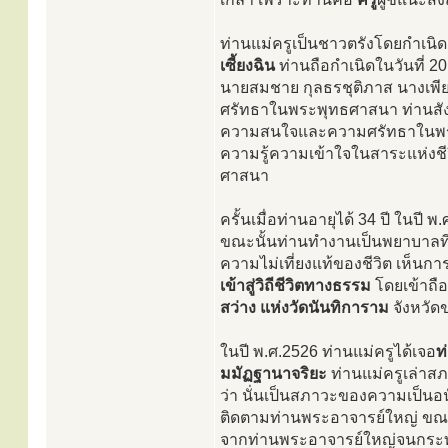
ท่านแม่ครูเป็นชาวตรังโดยกำเนิ
เซี้ยงฉิน
ท่านถือกำเนิดในวันที่ 2
นายสมชาย กุลธรชุติภาส นางเพียร
ศรัทธาในพระพุทธศาสนา ท่านสังเกต
ความสนใจและความศรัทธาในพระพุ
ความรู้ความเข้าใจในสาระแห่งช
ศาสนา
ครั้นเมื่อท่านอายุได้ 34 ปี ในปี 
ขณะนั้นท่านทำงานเป็นพยาบาลที่
ความไม่เที่ยงแท้ของชีวิต เห็นการเกิ
เข้าสู่วิถีชีวิตทางธรรม
โดยเข้าถื
สว่าง แห่งวัดนันทิการาม
จังหวัดข
ในปี พ.ศ.2526 ท่านแม่ครูได้เจอ
ท
มมัฏฐานาจริยะ
ท่านแม่ครูเล่าส
ว่า นั่นเป็นสภาวะของความเป็นอน
ติดตามท่านพระอาจารย์ใหญ่ ขณะท
จากท่านพระอาจารย์ใหญ่จนกระท