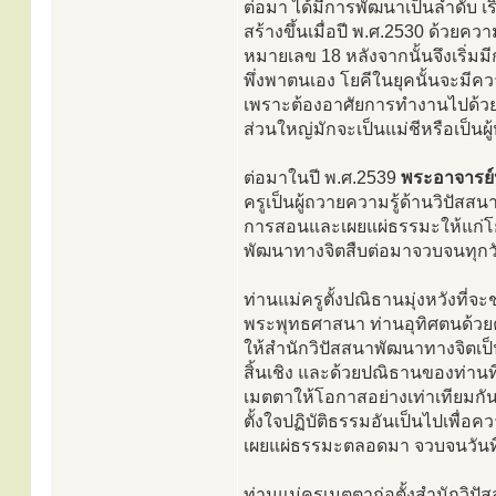
ต่อมา ได้มีการพัฒนาเป็นลำดับ เร
สร้างขึ้นเมื่อปี พ.ศ.2530 ด้วยค
หมายเลข 18 หลังจากนั้นจึงเริ่มม
พึ่งพาตนเอง โยคีในยุคนั้นจะมีค
เพราะต้องอาศัยการทำงานไปด้วย ป
ส่วนใหญ่มักจะเป็นแม่ชีหรือเป็นผ
ต่อมาในปี พ.ศ.2539
พระอาจารย์
ครูเป็นผู้ถวายความรู้ด้านวิปัส
การสอนและเผยแผ่ธรรมะให้แก่โยค
พัฒนาทางจิตสืบต่อมาจวบจนทุกวั
ท่านแม่ครูตั้งปณิธานมุ่งหวังที่จ
พระพุทธศาสนา ท่านอุทิศตนด้วยคว
ให้สำนักวิปัสสนาพัฒนาทางจิตเป็นส
สิ้นเชิง และด้วยปณิธานของท่านที่
เมตตาให้โอกาสอย่างเท่าเทียมกัน
ตั้งใจปฏิบัติธรรมอันเป็นไปเพื่อคว
เผยแผ่ธรรมะตลอดมา จวบจนวันที่ 
ท่านแม่ครูเมตตาก่อตั้งสำนักวิปั