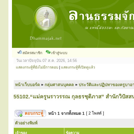
สมัครสมาชิก
เข้าสู่ระบบ
วันเวลาปัจจุบัน 07 ส.ค. 2026, 14:56
แสดงกระทู้ที่ยังไม่มีการตอบ
|
แสดงกระทู้ที่เปิดดูแล้ว
หน้าเว็บบอร์ด
»
กลุ่มศาสนบุคคล
»
ประวัติและปฏิปทาของครูบาอา
55102.“แม่ครูนราวรรณ กุลธรชุติภาส” สำนักวิปัส
หน้า
1
จากทั้งหมด
1
[ 2 โพสต์ ]
ตัวอย่างพิมพ์
เจ้าของ
ข้อความ