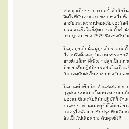
ช่วงบุกเบิกของการก่อตั้งสำนักใน
จิตใจที่มั่นคงและแข็งแกร่ง ไม่
อาศัยและความปลอดภัยของโยคี แต
ตนเอง แล้วในที่สุดการก่อตั้งสำน
กรกฎาคม พ.ศ.2529 ซึ่งตรงกับวัน
ในยุคบุกเบิกนั้น ผู้บุกเบิกร่วมก่อตั
สี่ท่านจึงต้องอยู่กันตามธรรมชาติ 
ยางต้นเล็กๆ ที่เพิ่งมาปลูกเป็นแถ
ต้องอาศัยปฏิบัติธรรมกันในเรือน
กันแดดกันฝนในช่วงกลางวันและก
ในยามค่ำคืนก็อาศัยแสงสว่างจากต
ฤดูฝนถนนก็เป็นโคลนตม รถยนต์ผ่า
ของแม่ชีและโยคีนักปฏิบัติก็มัก
คณะของท่านแม่ครูก็มิได้ย่อท้อต่
แม่ครูได้พัฒนาปรับปรุงเพิ่มเติม
อันเป็นไปเพื่อความดับทุกข์ได้