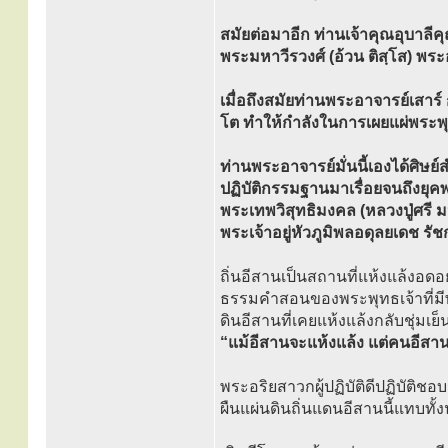
สมัยต่อมาอีก ท่านเจ้าคุณอุบาลีคุ
พระมหาวีรวงศ์ (อ้วน ติสฺโส) พร
เมื่อถึงสมัยท่านพระอาจารย์เสาร์ 
โต ทำให้กำลังในการเผยแผ่พระพุท
ท่านพระอาจารย์มั่นนี้เองได้ศิษ
ปฏิบัติกรรมฐานมาเรื่อยจนถึงย
พระเทพวิสุทธิมงคล (หลวงปู่ศรี 
พระเจ้าอยู่หัวภูมิพลอดุลยเดช รัช
ถิ่นอีสานเป็นสถานที่แห้งแล้งอด
ธรรมคำสอนของพระพุทธเจ้าที่มีพ
ดินอีสานที่เคยแห้งแล้งกลับชุ่มเย
“แม้อีสานจะแห้งแล้ง แต่คนอีสาน
พระอริยสาวกผู้ปฏิบัติดีปฏิบัติช
ผืนแผ่นดินถิ่นแดนอีสานนี้แทบทั้งน