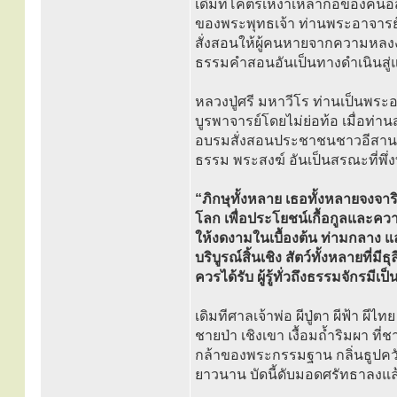
เดิมทีโคตรเหง้าเหล่ากอของคนอ
ของพระพุทธเจ้า ท่านพระอาจารย์ม
สั่งสอนให้ผู้คนหายจากความหลงงม
ธรรมคำสอนอันเป็นทางดำเนินสู่แ
หลวงปู่ศรี มหาวีโร ท่านเป็นพร
บูรพาจารย์โดยไม่ย่อท้อ เมื่อท่
อบรมสั่งสอนประชาชนชาวอีสานท
ธรรม พระสงฆ์ อันเป็นสรณะที่พึ่งท
“ภิกษุทั้งหลาย เธอทั้งหลายจงจ
โลก เพื่อประโยชน์เกื้อกูลและค
ให้งดงามในเบื้องต้น ท่ามกลาง แ
บริบูรณ์สิ้นเชิง สัตว์ทั้งหลายที่มี
ควรได้รับ ผู้รู้ทั่วถึงธรรมจักรมีเป็
เดิมทีศาลเจ้าพ่อ ผีปู่ตา ผีฟ้า ผี
ชายป่า เชิงเขา เงื้อมถ้ำริมผา 
กล้าของพระกรรมฐาน กลิ่นธูปควัน
ยาวนาน บัดนี้ดับมอดศรัทธาลงแล