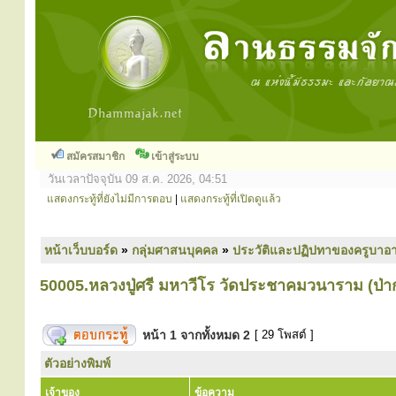
สมัครสมาชิก
เข้าสู่ระบบ
วันเวลาปัจจุบัน 09 ส.ค. 2026, 04:51
แสดงกระทู้ที่ยังไม่มีการตอบ
|
แสดงกระทู้ที่เปิดดูแล้ว
หน้าเว็บบอร์ด
»
กลุ่มศาสนบุคคล
»
ประวัติและปฏิปทาของครูบาอา
50005.หลวงปู่ศรี มหาวีโร วัดประชาคมวนาราม (ป่ากุ
หน้า
1
จากทั้งหมด
2
[ 29 โพสต์ ]
ตัวอย่างพิมพ์
เจ้าของ
ข้อความ