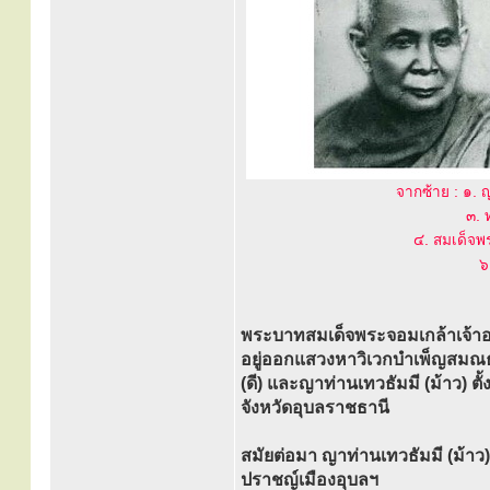
จากซ้าย : ๑. ญ
๓. 
๔. สมเด็จพร
๖
พระบาทสมเด็จพระจอมเกล้าเจ้าอ
อยู่ออกแสวงหาวิเวกบำเพ็ญสมณธรร
(ดี) และญาท่านเทวธัมมี (ม้าว) ต
จังหวัดอุบลราชธานี
สมัยต่อมา ญาท่านเทวธัมมี (ม้าว) ไ
ปราชญ์เมืองอุบลฯ