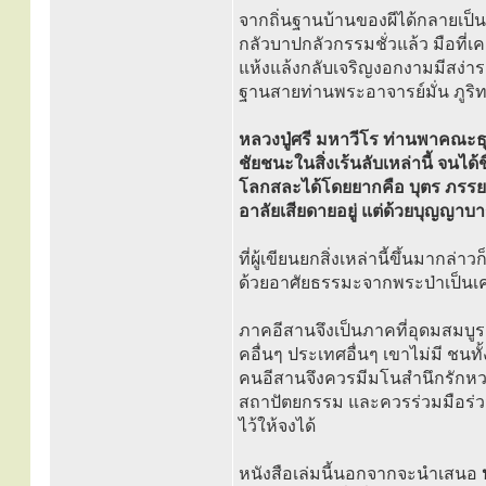
จากถิ่นฐานบ้านของผีได้กลายเป็น
กลัวบาปกลัวกรรมชั่วแล้ว มือที่เค
แห้งแล้งกลับเจริญงอกงามมีสง่ารา
ฐานสายท่านพระอาจารย์มั่น ภูริท
หลวงปู่ศรี มหาวีโร ท่านพาคณะธุ
ชัยชนะในสิ่งเร้นลับเหล่านี้ จนได
โลกสละได้โดยยากคือ บุตร ภรรยา
อาลัยเสียดายอยู่ แต่ด้วยบุญญาบา
ที่ผู้เขียนยกสิ่งเหล่านี้ขึ้นมากล่า
ด้วยอาศัยธรรมะจากพระป่าเป็นเ
ภาคอีสานจึงเป็นภาคที่อุดมสมบู
คอื่นๆ ประเทศอื่นๆ เขาไม่มี ช
คนอีสานจึงควรมีมโนสำนึกรักห
สถาปัตยกรรม และควรร่วมมือร่วม
ไว้ให้จงได้
หนังสือเล่มนี้นอกจากจะนำเสนอ