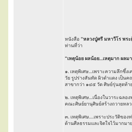
หนังสือ
“หลวงปู่ศรี มหาวีโร พระ
ท่านที่ว่า
“เหตุน้อย ผลน้อย...เหตุมาก ผลมาก
๑. เหตุพิเศษ...เพราะความลึกซึ้งเ
วัย รูปร่างสันทัด ผิวดำแดง เป็นคณ
สาขากว่า ๑๔๕ วัด ศิษย์รุ่นสุดท้
๒. เหตุพิเศษ...เนื่องในวาระฉลอง
คณะศิษย์ยานุศิษย์สร้างถวายหลวง
๓. เหตุพิเศษ....เพราะประวัติข
ด้านศีลธรรมและจิตใจไว้มากมาย เ