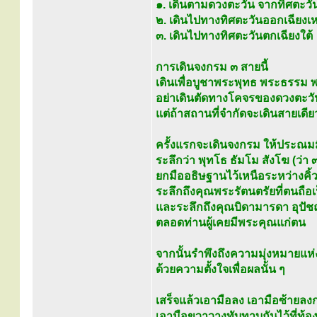
๑. เดินตามดวงตะวัน จากทิศตะว
๒. เดินไปทางทิศตะวันออกเฉียงเ
๓. เดินไปทางทิศตะวันตกเฉียงใต้
การเดินจงกรม ๓ สายนี้
เดินเพื่อบูชาพระพุทธ พระธรรม 
อย่าเดินตัดทางโคจรของดวงตะวัน
แต่ถ้าสถานที่จำกัดจะเดินสายเดียว
ครั้งแรกจะเดินจงกรม ให้ประณมมื
ระลึกว่า พุทโธ ธัมโม สังโฆ (ว่า 
ยกมืออธิษฐานไว้เหนือระหว่างคิ้
ระลึกถึงคุณพระรัตนตรัยที่ตนถือเป
และระลึกถึงคุณบิดามารดา อุปัช
ตลอดท่านผู้เคยมีพระคุณแก่ตน
จากนั้นรำพึงถึงความมุ่งหมายแห่
ด้วยความตั้งใจเพื่อผลนั้น ๆ
เสร็จแล้วเอามือลง เอามือซ้ายลง
เอามือขวาวางทับทาบกันไว้ที่ท้อง