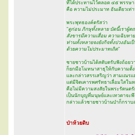
ที่ได้ประทานไว้ตลอด ๔๕ พรรษ
คือ ความไม่ประมาท อันเดียวเท่าน
พระพุทธองค์ตรัสว่า
"ดูก่อน ภิกษุทั้งหลาย บัดนี้เราผู้
สังขารมีความเสื่อม ความฉิบหา
ท่านทั้งหลายจงยังกิจทั้งปวงอันเ
ด้วยความไม่ประมาทเถิด"
ชายชาวบ้านได้สดับตรับฟังถ้อยว
ก็ยกมือโมทนาสาธุให้กับความตั
และกล่าวสรรเสริญว่า สามเณรแม้
แต่มีจิตเคารพศรัทธาเลื่อมใสในห
คือไม่มีความสงสัยในพระรัตนตรั
เป็นนักบุญที่มนุษย์และเทวดาจะพ
กล่าวแล้วชายชาวบ้านป่าก็กราบ
ป่าห้วยดิบ