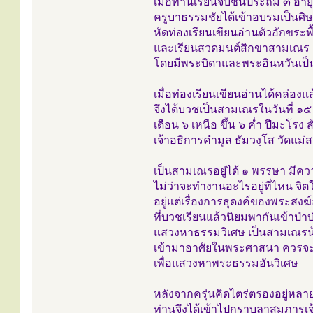
เมื่อท่านเรียนจบชั้นประถม ๓ อายุ
ครูบาธรรมชัยได้เข้าอบรมเป็นศิษย์
หัดท่องเรียนเขียนอ่านตัวอักขระพื
และเรียนสวดมนต์สิกขาสามเณร
โดยมีพระบิดาและพระอินหวันเป็น
เมื่อท่องเรียนเขียนอ่านได้คล่องแล
จึงได้บวชเป็นสามเณรในวันที่ ๑
เดือน ๖ เหนือ ขึ้น ๖ ค่ำ ปีมะโรง 
เจ้าอธิการคำมูล ธัมวงฺโส วัดแม่
เป็นสามเณรอยู่ได้ ๑ พรรษา ม
ไม่ว่าจะทำงานอะไรอยู่ที่ไหน จิต
อยู่แต่เรื่องการธุดงค์ของพระสงฆ์
ที่บวชเรียนแล้วนิยมพากันเข้าป่
แสวงหาธรรมวิเศษ เป็นสามเณรน้อ
เข้ามาอาศัยในพระศาสนา ควรจะอ
เพื่อแสวงหาพระธรรมอันวิเศษ
หลังจากครุ่นคิดไตร่ตรองอยู่หลา
ท่านจึงได้เข้าไปกราบลาสมภารเจ้