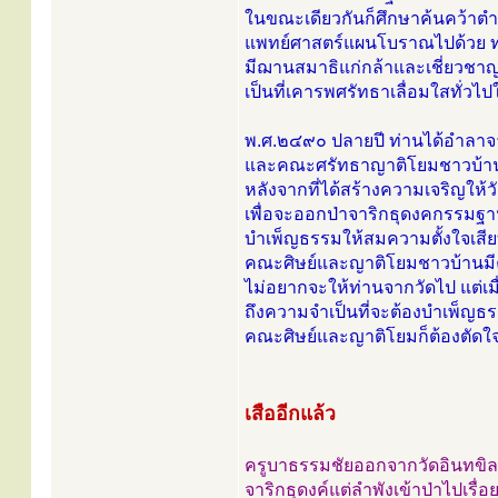
ในขณะเดียวกันก็ศึกษาค้นคว้าต
แพทย์ศาสตร์แผนโบราณไปด้วย ทำใ
มีฌานสมาธิแก่กล้าและเชี่ยวชา
เป็นที่เคารพศรัทธาเลื่อมใสทั่วไป
พ.ศ.๒๔๙๐ ปลายปี ท่านได้อำลาจ
และคณะศรัทธาญาติโยมชาวบ้า
หลังจากที่ได้สร้างความเจริญให้ว
เพื่อจะออกป่าจาริกธุดงคกรรมฐ
บำเพ็ญธรรมให้สมความตั้งใจเสีย
คณะศิษย์และญาติโยมชาวบ้านมี
ไม่อยากจะให้ท่านจากวัดไป แต่เมื
ถึงความจำเป็นที่จะต้องบำเพ็ญธร
คณะศิษย์และญาติโยมก็ต้องตัดใจให้
เสืออีกแล้ว
ครูบาธรรมชัยออกจากวัดอินทขิล
จาริกธุดงค์แต่ลำพังเข้าป่าไปเรื่อ