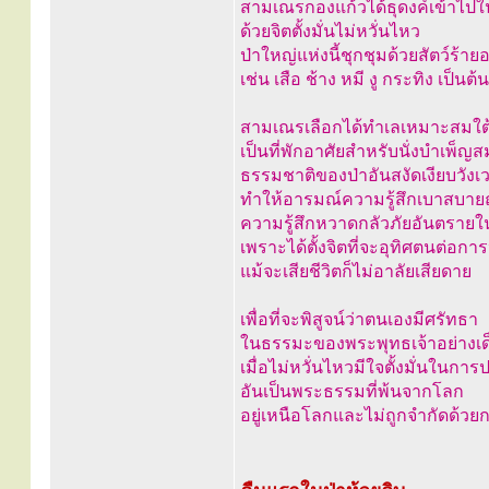
สามเณรกองแก้วได้ธุดงค์เข้าไปใน
ด้วยจิตตั้งมั่นไม่หวั่นไหว
ป่าใหญ่แห่งนี้ชุกชุมด้วยสัตว์ร้า
เช่น เสือ ช้าง หมี งู กระทิง เป็นต้น
สามเณรเลือกได้ทำเลเหมาะสมใต้ต
เป็นที่พักอาศัยสำหรับนั่งบำเพ็
ธรรมชาติของป่าอันสงัดเงียบวังเ
ทำให้อารมณ์ความรู้สึกเบาสบายถ
ความรู้สึกหวาดกลัวภัยอันตรายใน
เพราะได้ตั้งจิตที่จะอุทิศตนต่อกา
แม้จะเสียชีวิตก็ไม่อาลัยเสียดาย
เพื่อที่จะพิสูจน์ว่าตนเองมีศรัทธา
ในธรรมะของพระพุทธเจ้าอย่างเด
เมื่อไม่หวั่นไหวมีใจตั้งมั่นในการ
อันเป็นพระธรรมที่พ้นจากโลก
อยู่เหนือโลกและไม่ถูกจำกัดด้ว