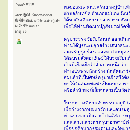
โพสต์:
5115
พ.ศ.๒๔๘๑ คณะศรัทธาหมู่บ้านสัน
ตำบลอินทขิล อำเภอแม่แตง จังหวัด
แนวปฏิบัติ:
พิจารณากาย
ได้พากันเดินทางมาอาราธนานิมน
สิ่งที่ชื่นชอบ:
มณีรัตน์,พระผู้เป็น
เพื่อให้ท่านพัฒนาปฏิสังขรณ์วัด
ดั่งผ้าขี้ร้วห่อทอง
อายุ:
39
ครูบาธรรมชัยรับนิมนต์ ออกเดินท
ท่านได้บูรณะปลูกสร้างเสนาสนะเค
จนเจริญรุ่งเรืองตลอดมาไม่หยุดหย
ได้อบรมสั่งสอนศิษย์ให้บวชเรี
เป็นที่เลื่องลือไปทั่วภาคเหนือว่า
ท่านเป็นพระนักสร้าง นักพัฒนาว
สมแล้วที่เป็นศิษย์ครูบาเจ้าศรีวิชัย
ทำให้วัดอินทขิลซึ่งเป็นเพียงอาร
หรือสำนักสงฆ์เล็กๆกลายเป็นวั
ในระหว่างที่ท่านจำพรรษาอยู่ที่วัด
เมื่อว่างจากพัฒนาวัด และอบรมล
ท่านจะออกเดินทางไปนมัสการครูบา
และเสาะแสวงหาครูบาอาจารย์เจ้าสำ
เพื่อขอศึกษากรรมฐานและวิทยา