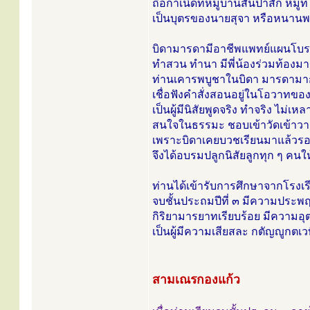
ถือกำเนิดที่หมู่บ้านสันป่าสัก หมู่
เป็นบุตรของนายสุจา หรือหนาน
บิดามารดามีอาชีพแพทย์แผนโบร
ทำสวน ทำนา มีพี่น้องร่วมท้องม
ท่านเคารพบูชาในบิดา มารดามา
เชื่อฟังคำสั่งสอนอยู่ในโอวาทของผู
เป็นผู้มีนิสัยพูดจริง ทำจริง ไม
สนใจในธรรมะ ชอบเข้าวัดเข้าวามา
เพราะบิดาเคยบวชเรียนมาแล้วร
จึงได้อบรมปลูกนิสัยลูกทุก ๆ คนใ
ท่านได้เข้ารับการศึกษาจากโรงเ
จบชั้นประถมปีที่ ๓ มีความประพ
กิริยามารยาทเรียบร้อย มีความ
เป็นผู้มีความเสียสละ กตัญญูกตเว
สามเณรกองแก้ว