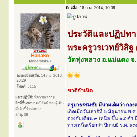
เมื่อ:
18 ก.ค. 2014, 10:06
ประวัติและปฏิปทา
พระครูวรเวทย์วิสิฐ
Hanako
วัดทุ่งหลวง อ.แม่แตง จ.
Moderators-1
ลงทะเบียนเมื่อ:
14 ก.ย. 2010,
20:29
โพสต์:
5115
ชาติกำเนิด
แนวปฏิบัติ:
พิจารณากาย
สิ่งที่ชื่นชอบ:
มณีรัตน์,พระผู้เป็น
ครูบาธรรมชัย มีนามเดิมว่า กองแก
ดั่งผ้าขี้ร้วห่อทอง
เกิดเมื่อวันเสาร์ที่ ๖ มิถุนายน พ
อายุ:
39
ตรงกับเดือน ๙ เหนือ ขึ้น ๑๔ ค่ำ
ทางเหนือเรียกว่า ปีกาบยี่ ร.ศ. 