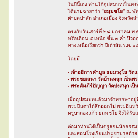
ในปีนี้เอง ท่านได้อุปสมบทเป็นพร
ได้นามฉายาว่า
"ธมฺมชโย"
ณ พั
ตำบลป่าสัก อำเภอเมือง จังหวัดล
ตรงกับวันเสาร์ที่ ๒๘ มกราคม พ
หรือเดือน ๕ เหนือ ขึ้น ๓ ค่ำ ปีว
ทางเหนือเรียกว่า ปีเต่าสัน ร.ศ.
โดยมี
- เจ้าอธิการคำมูล ธมมวงฺโส วัด
- พระชยเสนา วัดบ้านหลุก เป็น
- พระคัมภีร์ปัญญา วัดปงสนุก เป
เมื่ออุปสมบทแล้วมาจำพรรษาอยู่ที่
พระปินตาได้สึกออกไป พระอินหวั
ครูบากองแก้ว ธมมชโย จึงได้รับแต
ต่อมาท่านได้เป็นครูสอนนักธรรมที
และสอนโรงเรียนประชาบาลด้วย สอ