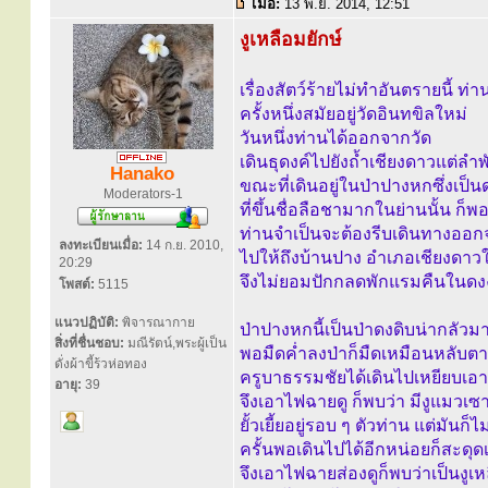
เมื่อ:
13 พ.ย. 2014, 12:51
งูเหลือมยักษ์
เรื่องสัตว์ร้ายไม่ทำอันตรายนี้ ท่าน
ครั้งหนึ่งสมัยอยู่วัดอินทขิลใหม่
วันหนึ่งท่านได้ออกจากวัด
เดินธุดงค์ไปยังถ้ำเชียงดาวแต่ลำพ
Hanako
ขณะที่เดินอยู่ในป่าปางหกซึ่งเป็น
Moderators-1
ที่ขึ้นชื่อลือชามากในย่านนั้น ก็พ
ท่านจำเป็นจะต้องรีบเดินทางออก
ลงทะเบียนเมื่อ:
14 ก.ย. 2010,
ไปให้ถึงบ้านปาง อำเภอเชียงดาวใ
20:29
จึงไม่ยอมปักกลดพักแรมคืนในดงง
โพสต์:
5115
แนวปฏิบัติ:
พิจารณากาย
ป่าปางหกนี้เป็นป่าดงดิบน่ากลัวม
สิ่งที่ชื่นชอบ:
มณีรัตน์,พระผู้เป็น
พอมืดค่ำลงป่าก็มืดเหมือนหลับตา
ดั่งผ้าขี้ร้วห่อทอง
ครูบาธรรมชัยได้เดินไปเหยียบเอาง
อายุ:
39
จึงเอาไฟฉายดู ก็พบว่า มีงูแมวเซ
ยั้วเยี้ยอยู่รอบ ๆ ตัวท่าน แต่มัน
ครั้นพอเดินไปได้อีกหน่อยก็สะดุด
จึงเอาไฟฉายส่องดูก็พบว่าเป็นงูเห