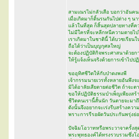
สามเณรไม่กลัวเสือ บอกว่าอันคนเร
เมื่อเกิดมาก็ดิ้นรนกันไปต่าง ๆ น
แล้วในที่สุด ก็สิ้นสุดปลายทางท
ไม่มีใครที่จะหลีกหนีความตายไปไ
เราเกิดมาในชาตินี้ ได้บวชเรีย
ถือได้ว่าเป็นบุญกุศลใหญ่
จะต้องปฏิบัติกิจพระศาสนาด้วยก
ให้รู้แจ้งเห็นจริงด้วยการเข้าไปป
ขออุทิศชีวิตให้กับป่าดงพงพี
เจ้ากรรมนายเวรทั้งหลายอันพึงจะ
มิได้อาลัยเสียดายต่อชีวิต ถ้าจะ
ขอให้ปฏิบัติธรรมบำเพ็ญเพียงสร
ชีวิตคนเรานี้สั้นนัก วันตายจะมาถึง
ดังนั้นจึงอยากจะเร่งรีบสร้างควา
พราะการรีรอผัดวันประกันพรุ่งย่อ
ปัจฉิมโอวาทหรือพระวาจาครั้งสุ
พระพุทธองค์ได้ทรงรวบรวมซึ่งโอ