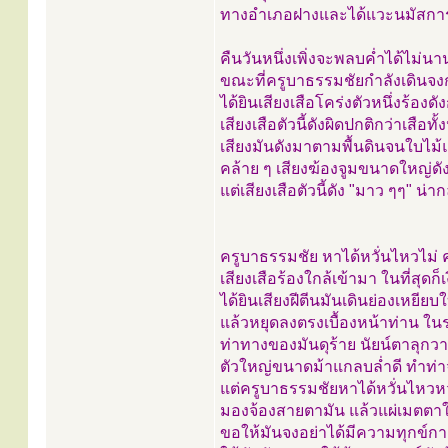
ทางอำเภอฝางและได้แวะนมัสการ
คืนวันหนึ่งเพิ่งจะพลบค่ำได้ไม่นา
ขณะที่ครูบาธรรมชัยกำลังเดินจง
ได้ยินเสียงเสือโคร่งตัวหนึ่งร้องด
เสียงเสือตัวนี้ดังผิดปกติกว่าเสื
เสียงมันดังมาตามพื้นดินจนใบไม้แ
คล้าย ๆ เสียงฆ้องจูมขนาดใหญ่ดัง
แต่เสียงเสือตัวนี้ดัง "มาว ๆๆ" น่
ครูบาธรรมชัย หาได้หวั่นไหวไม่ 
เสียงเสือร้องใกล้เข้ามา ในที่สุดก็เ
ได้ยินเสียงฝีตีนมันเดินย่องเหยี
แล้วหยุดลงตรงเบื้องหน้าท่าน 
ท่าทางของมันดุร้าย นัยน์ตาลุกว
ตัวใหญ่ขนาดม้าแกลบล่ำดี ทำท่
แต่ครูบาธรรมชัยหาได้หวั่นไหวหว
มองจ้องสายตามัน แล้วแผ่เมตตาใ
ขอให้มันจงอย่าได้มีความทุกข์กาย