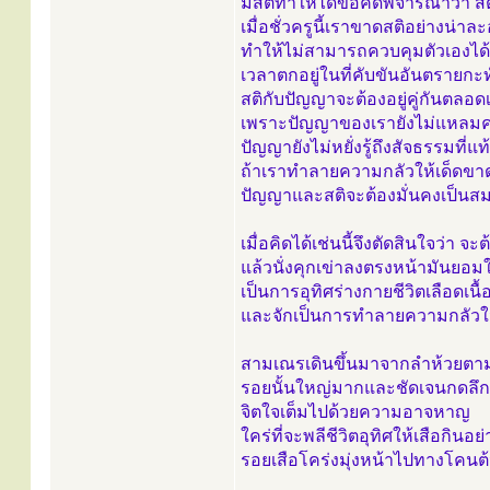
มีสติทำให้ได้ข้อคิดพิจารณาว่า ส
เมื่อชั่วครูนี้เราขาดสติอย่างน่
ทำให้ไม่สามารถควบคุมตัวเองได้
เวลาตกอยู่ในที่คับขันอันตรายกะทันห
สติกับปัญญาจะต้องอยู่คู่กันตลอด
เพราะปัญญาของเรายังไม่แหลม
ปัญญายังไม่หยั่งรู้ถึงสัจธรรมที่แท
ถ้าเราทำลายความกลัวให้เด็ดขา
ปัญญาและสติจะต้องมั่นคงเป็นสมบั
เมื่อคิดได้เช่นนี้จึงตัดสินใจว่า จ
แล้วนั่งคุกเข่าลงตรงหน้ามันยอมให
เป็นการอุทิศร่างกายชีวิตเลือดเ
และจักเป็นการทำลายความกลัวใ
สามเณรเดินขึ้นมาจากลำห้วยตาม
รอยนั้นใหญ่มากและชัดเจนกดลึก
จิตใจเต็มไปด้วยความอาจหาญ
ใคร่ที่จะพลีชีวิตอุทิศให้เสือกินอ
รอยเสือโคร่งมุ่งหน้าไปทางโคนต้น