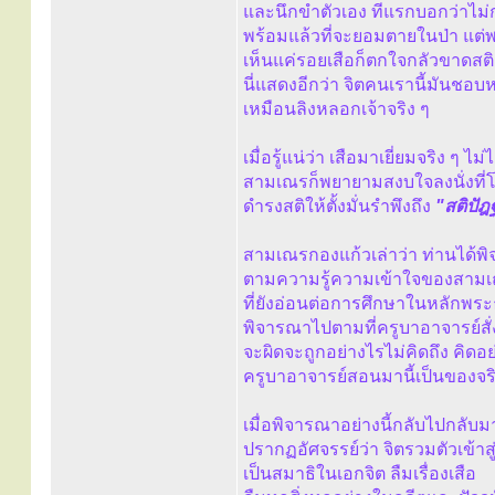
และนึกขำตัวเอง ทีแรกบอกว่าไม่
พร้อมแล้วที่จะยอมตายในป่า แต่พ
เห็นแค่รอยเสือก็ตกใจกลัวขาดสติ
นี่แสดงอีกว่า จิตคนเรานี้มันช
เหมือนลิงหลอกเจ้าจริง ๆ
เมื่อรู้แน่ว่า เสือมาเยี่ยมจริง ๆ 
สามเณรก็พยายามสงบใจลงนั่งที่
ดำรงสติให้ตั้งมั่นรำพึงถึง
"สติปั
สามเณรกองแก้วเล่าว่า ท่านได้พิ
ตามความรู้ความเข้าใจของสามเณ
ที่ยังอ่อนต่อการศึกษาในหลักพร
พิจารณาไปตามที่ครูบาอาจารย์สั
จะผิดจะถูกอย่างไรไม่คิดถึง คิดอย
ครูบาอาจารย์สอนมานี้เป็นของจร
เมื่อพิจารณาอย่างนี้กลับไปกล
ปรากฏอัศจรรย์ว่า จิตรวมตัวเข้าสู
เป็นสมาธิในเอกจิต ลืมเรื่องเสือ