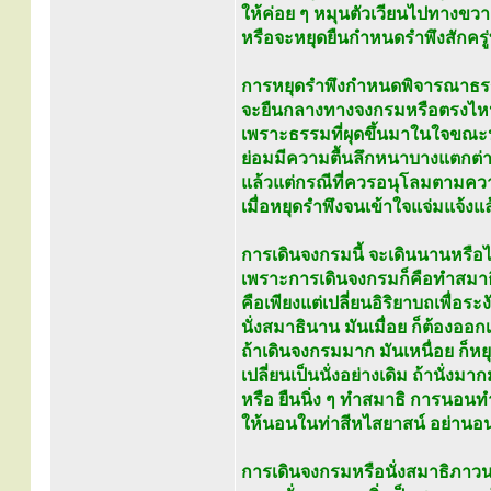
ให้ค่อย ๆ หมุนตัวเวียนไปทางขวา
หรือจะหยุดยืนกำหนดรำพึงสักครู่ท
การหยุดรำพึงกำหนดพิจารณาธรร
จะยืนกลางทางจงกรมหรือตรงไหนก
เพราะธรรมที่ผุดขึ้นมาในใจขณะน
ย่อมมีความตื้นลึกหนาบางแตกต่า
แล้วแต่กรณีที่ควรอนุโลมตามคว
เมื่อหยุดรำพึงจนเข้าใจแจ่มแจ้งแ
การเดินจงกรมนี้ จะเดินนานหรือ
เพราะการเดินจงกรมก็คือทำสมาธิ
คือเพียงแต่เปลี่ยนอิริยาบถเพื่อระ
นั่งสมาธินาน มันเมื่อย ก็ต้องอ
ถ้าเดินจงกรมมาก มันเหนื่อย ก็หย
เปลี่ยนเป็นนั่งอย่างเดิม ถ้านั่งม
หรือ ยืนนิ่ง ๆ ทำสมาธิ การนอนท
ให้นอนในท่าสีหไสยาสน์ อย่านอน
การเดินจงกรมหรือนั่งสมาธิภาวน