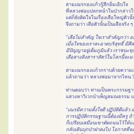
สามเณรกองแก้วรู้สึกอิ่มเอิบใจ
ที่หลวงพ่อแปลกหน้าในป่ากล่าวให
แต่ก็ยังติดใจในเรื่องเสือใหญ่ตัวนั้น
จึงถามว่า เสือตัวนั้นเป็นเสือจริง
"เสือไม่สำคัญ ใจเราสำคัญกว่า อ
เมื่อใจของเราสะอาดบริสุทธิ์ มีศี
มีปัญญาอยู่เต็มภูมิแล้ว เราชนะทุ
เสือสางสิงสาราสัตว์ในโลกนี้จะม
สามเณรกองแก้วกราบด้วยความเค
แล้วถามว่า หลวงพ่อมาจากไหน 
ท่านตอบว่า ท่านเป็นพระกรรมฐา
แสวงหาวิเวกบำเพ็ญสมณธรรม แต่
"เณรมีความตั้งใจดี ปฏิบัติดีแล้
การปฏิบัติกรรมฐานนี้ต้องมีครู ถ
ก็เปรียบเสมือนเขาตัดถนนไว้ให้แ
กลับเดินบุกป่าฝ่าดงไป โอกาสที