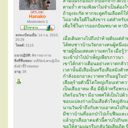
สามเณรกองแก้วก็ออกจากวัดไป มีบ
ตามถ้ำ ตามเพิงผาไม่จำเป็นต้องใช้
ถ้ายุงจะกัด ทากจะดูดกินเลือดก็ใ
Hanako
ไม่อาลัยใยดีในสังขาร แต่สำหรับบ
Moderators-1
เพื่อใช้ในการออกบิณฑบาต หาปัจ
ลงทะเบียนเมื่อ:
14 ก.ย. 2010,
เมื่อเดินทางไปถึงป่าห้วยดิบแต่ลำพั
20:29
ได้พบชาวบ้านวัยกลางคนผู้หนึ่ง
โพสต์:
5115
ชายผู้นั้นแสดงความตกใจ เมื่อรู้
แนวปฏิบัติ:
พิจารณากาย
จะเข้าป่าไปบำเพ็ญเพียรภาวนา
สิ่งที่ชื่นชอบ:
มณีรัตน์,พระผู้เป็น
เขาได้กล่าวเตือนอย่างหวาดกลัวว
ดั่งผ้าขี้ร้วห่อทอง
เวลานั้นมีเสือเย็นหรือเสือสมิงตัวห
อายุ:
39
กำลังออกอาละวาดหากินอยู่ในป่
เสือดุร้ายตัวนี้โตใหญ่เกือบเท่าคว
เป็นเสืออาคม คือ มีตุ๊เจ้าหรือพร
เกิดร้อนวิชา มีอาเพศให้เป็นไปด
ชอบแปลงร่างเป็นเสือตัวใหญ่ลัก
นานวันเข้าถึงกับคาบเอาคนไปกิ
มีชาวบ้านที่ออกป่าไปเก็บฟืนแล
แล้วถูกเสืออาคมตัวนี้คาบไปกิน
ขอให้สามเณรรีบกลับวัดเสียเถิด ขืน