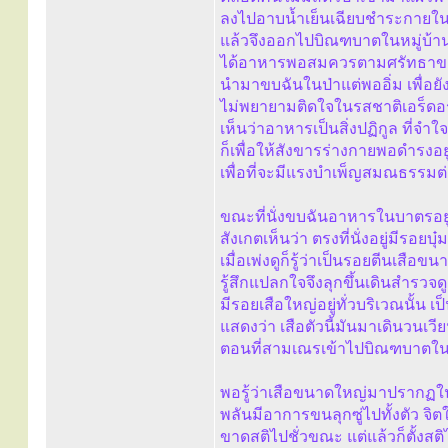
ลงไปอาบน้ำเย็นเฉียบชำระกายใน
แล้วจึงออกไปบิณฑบาตในหมู่บ้า
ได้อาหารพอสมควรตามศรัทธาข
นำมาขบฉันในป่าแต่พออิ่ม เพื่อยั
ไม่พยายามติดใจในรสชาติเอร็ด
เห็นว่าอาหารเป็นสิ่งปฏิกูล ที่จำ
ก็เพื่อให้สังขารร่างกายพอดำรงอยู่
เพื่อที่จะมีแรงบำเพ็ญสมณธรรมต
ขณะที่นั่งขบฉันอาหารในบาตรอยู่ใ
สังเกตเห็นว่า ตรงที่นั่งอยู่มีรอย
เมื่อเพ่งดูก็รู้ว่าเป็นรอยตีนเสือ
รู้สึกแปลกใจจึงลุกขึ้นเดินสำรวจดู
มีรอยเสือใหญ่อยู่ทั่วบริเวณนั้น เ
แสดงว่า เสือตัวนี้มันมาเดินวนเวี
ตอนที่สามเณรเข้าไปบิณฑบาตในห
พอรู้ว่าเสือขนาดใหญ่มาปรากฏใน
พลันมีอาการขนลุกซู่ไปทั้งตัว จิตใ
ขาดสติไปชั่วขณะ แต่แล้วก็ตั้งสติ