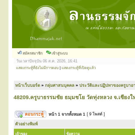
สมัครสมาชิก
เข้าสู่ระบบ
วันเวลาปัจจุบัน 06 ส.ค. 2026, 16:41
แสดงกระทู้ที่ยังไม่มีการตอบ
|
แสดงกระทู้ที่เปิดดูแล้ว
หน้าเว็บบอร์ด
»
กลุ่มศาสนบุคคล
»
ประวัติและปฏิปทาของครูบาอา
48209.ครูบาธรรมชัย ธมฺมชโย วัดทุ่งหลวง จ.เชียงให
หน้า
1
จากทั้งหมด
1
[ 9 โพสต์ ]
ตัวอย่างพิมพ์
เจ้าของ
ข้อความ