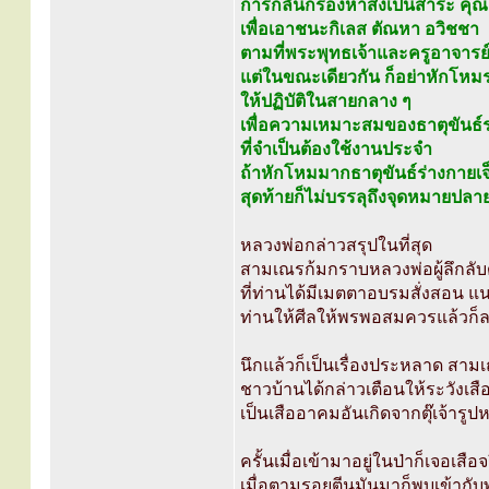
การกลั่นกรองหาสิ่งเป็นสาระ คุณ
เพื่อเอาชนะกิเลส ตัณหา อวิชชา
ตามที่พระพุทธเจ้าและครูอาจารย
แต่ในขณะเดียวกัน ก็อย่าหักโหม
ให้ปฏิบัติในสายกลาง ๆ
เพื่อความเหมาะสมของธาตุขันธ์
ที่จำเป็นต้องใช้งานประจำ
ถ้าหักโหมมากธาตุขันธ์ร่างกายเจ
สุดท้ายก็ไม่บรรลุถึงจุดหมายปลายท
หลวงพ่อกล่าวสรุปในที่สุด
สามเณรก้มกราบหลวงพ่อผู้ลึกลั
ที่ท่านได้มีเมตตาอบรมสั่งสอน แ
ท่านให้ศีลให้พรพอสมควรแล้วก็
นึกแล้วก็เป็นเรื่องประหลาด ส
ชาวบ้านได้กล่าวเตือนให้ระวังเส
เป็นเสืออาคมอันเกิดจากตุ๊เจ้ารู
ครั้นเมื่อเข้ามาอยู่ในป่าก็เจอเสือ
เมื่อตามรอยตีนมันมาก็พบเข้ากับพ