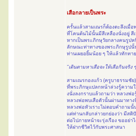
เสือกลายเป็นพระ
ครั้นแล้วสามเณรก็ต้องตะลึงเมื่อ
ที่โคนต้นไม้นั้นมีสีเหลืองนั่งอยู่ สี
หากเป็นพระภิกษุวัยกลางคนรูปหนึ่
ลักษณะท่าทางของพระภิกษุรูปนั้นม
ท่านเผยอยิ้มน้อย ๆ ให้แล้วทักทายข
"เดินตามหาเสือจะให้เสือกินจริง 
สามเณรกองแก้ว (ครูบาธรรมชัย) รู
ที่พระภิกษุแปลกหน้าล่วงรู้ความ
งนั่งลงกราบแล้วถามว่า หลวงพ่อรู้
หลวงพ่อพบเสือตัวนั้นผ่านมาทางนี
หลวงพ่อหัวเราะไม่ตอบคำถามนั้
แต่ท่านกลับกล่าวยกย่องว่า มีสติ
ต่อไปภายหน้าจะรุ่งเรือง ขออย่าไ
ให้ฝากชีวิตไว้กับพระศาสนา