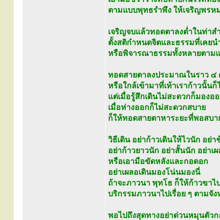
ตามแบบพุทธรำพึง ให้เจริญพรหมว
เจริญจบแล้วทอดตาลงต่ำในท่าส
ตั้งสติกำหนดจิตและธรรมที่เคย
หรือพิจารณาธรรมทั้งหลายตามแบบ
ทอดสายตาลงประมาณในราว ๔ ศ
หรือใกล้เข้ามาที่เท้าเราก้าวนั้นก็ไ
แต่เมื่อรู้สึกเดินไม่สะดวกก็มอง
เมื่อห่างออกก็ไม่สะดวกสบาย
ก็ให้ทอดสายตาหาระยะที่พอสบาย 
วิธีเดิน อย่าก้าวเดินให้ไวนัก อย่า
อย่าก้าวยาวนัก อย่าสั้นนัก อย่
หรือเอามือขัดหลังและกอดอก
อย่าเผลอเดินมองโน่นมองนี่
ถ้าจะภาวนา พุทโธ ก็ให้ก้าวขาไปห
บริกรรมภาวนาไปเรื่อย ๆ ตามจั
พอไปถึงสุดทางอย่าด่วนหมุนตัวกลั