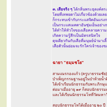
๓. เสือจริง ๆ
ได้กลิ่นพระธุดงค์ตร
โดยที่เทพยดาไม่เกี่ยวข้องด้วยเลย 
ก็กระทบเข้ากับกระแสจิตอันแรงก
เป็นกระแสเมตตาอันชุ่มเย็นอย่า
ได้ทำให้หัวใจของเสือคลายความด
เกิดความรู้สึกเป็นมิตรสนิทใจ
ดุจเดียวกันกับเสือที่มนุษย์นำมาเล
เสือตัวนั้นย่อมจะรักใคร่เจ้าของข
ฉายา "ธมฺมชโย"
สามเณรกองแก้ว (ครูบาธรรมชัย)
บำเพ็ญกรรมฐานอยู่ในป่าห้วยน้ำดิ
ได้เข้าเรียนนักธรรมกับพระภิกษุ
ต่อมาเมื่ออายุ ๑๙ ก็สอบนักธรรมต
และได้เรียนนักธรรมโทที่วัดมหาว
สอบนักธรรมโทได้เมื่ออายุ ๒๐ ปี