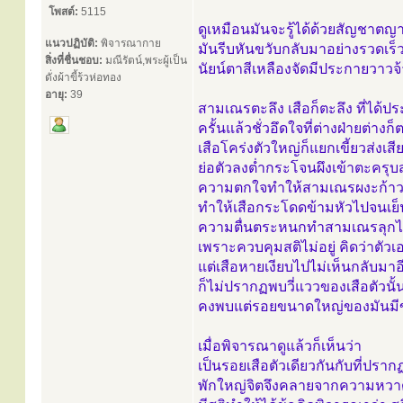
โพสต์:
5115
ดูเหมือนมันจะรู้ได้ด้วยสัญชาตญ
แนวปฏิบัติ:
พิจารณากาย
มันรีบหันขวับกลับมาอย่างรวดเร
สิ่งที่ชื่นชอบ:
มณีรัตน์,พระผู้เป็น
นัยน์ตาสีเหลืองจัดมีประกายวาว
ดั่งผ้าขี้ร้วห่อทอง
อายุ:
39
สามเณรตะลึง เสือก็ตะลึง ที่ได้ปร
ครั้นแล้วชั่วอึดใจที่ต่างฝ่ายต่างก็ต
เสือโคร่งตัวใหญ่ก็แยกเขี้ยวส่งเส
ย่อตัวลงต่ำกระโจนผึงเข้าตะครุ
ความตกใจทำให้สามเณรผงะก้าวถอ
ทำให้เสือกระโดดข้ามหัวไปจนเย็น
ความตื่นตระหนกทำสามเณรลุกไม่ขึ้
เพราะควบคุมสติไม่อยู่ คิดว่าตัวเ
แต่เสือหายเงียบไปไม่เห็นกลับมาอ
ก็ไม่ปรากฏพบวี่แววของเสือตัวนั้
คงพบแต่รอยขนาดใหญ่ของมันมีขน
เมื่อพิจารณาดูแล้วก็เห็นว่า
เป็นรอยเสือตัวเดียวกันกับที่ปรา
พักใหญ่จิตจึงคลายจากความหวา