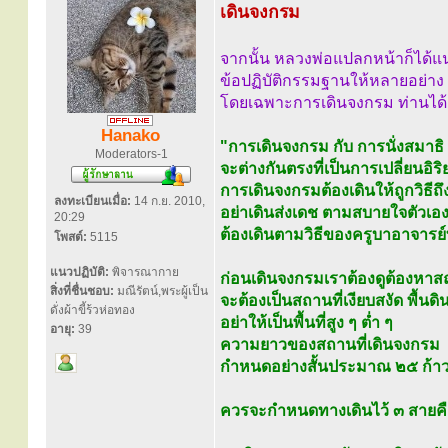
เดินจงกรม
จากนั้น หลวงพ่อแปลกหน้าก็ได้แ
ข้อปฏิบัติกรรมฐานให้หลายอย่าง
โดยเฉพาะการเดินจงกรม ท่านได
Hanako
"การเดินจงกรม กับ การนั่งสมาธิ
Moderators-1
จะต่างกันตรงที่เป็นการเปลี่ยนอิริ
การเดินจงกรมต้องเดินให้ถูกวิธีถ
ลงทะเบียนเมื่อ:
14 ก.ย. 2010,
อย่าเดินส่งเดช ตามสบายใจตัวเอ
20:29
ต้องเดินตามวิธีของครูบาอาจารย
โพสต์:
5115
แนวปฏิบัติ:
พิจารณากาย
ก่อนเดินจงกรมเราต้องดูต้องหาส
สิ่งที่ชื่นชอบ:
มณีรัตน์,พระผู้เป็น
จะต้องเป็นสถานที่เงียบสงัด พื้นด
ดั่งผ้าขี้ร้วห่อทอง
อย่าให้เป็นพื้นที่สูง ๆ ต่ำ ๆ
อายุ:
39
ความยาวของสถานที่เดินจงกรม
กำหนดอย่างสั้นประมาณ ๒๕ ก้าว อ
ควรจะกำหนดทางเดินไว้ ๓ สายค