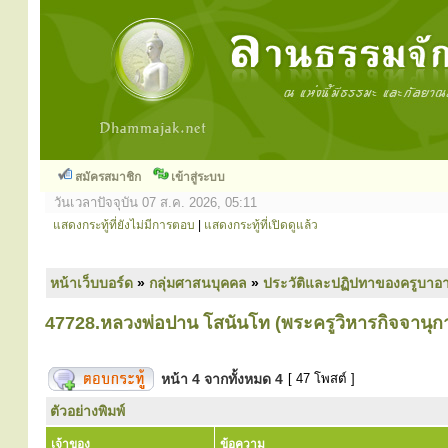
สมัครสมาชิก
เข้าสู่ระบบ
วันเวลาปัจจุบัน 07 ส.ค. 2026, 05:11
แสดงกระทู้ที่ยังไม่มีการตอบ
|
แสดงกระทู้ที่เปิดดูแล้ว
หน้าเว็บบอร์ด
»
กลุ่มศาสนบุคคล
»
ประวัติและปฏิปทาของครูบาอา
47728.หลวงพ่อปาน โสนันโท (พระครูวิหารกิจจานุก
หน้า
4
จากทั้งหมด
4
[ 47 โพสต์ ]
ตัวอย่างพิมพ์
เจ้าของ
ข้อความ