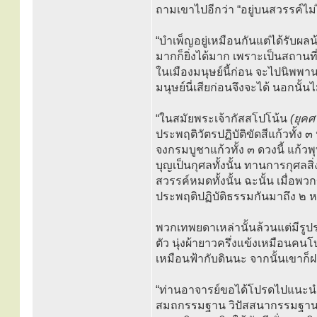
ถามเขาไปอีกว่า “อยู่บนสวรรค์ไม
“บำเพ็ญอยู่เหมือนกันแต่ได้รับผล
มากก็ยิ่งได้มาก เพราะเป็นสถาน
ในเมืองมนุษย์นี้ก่อน จะไปนิพ
มนุษย์นี่เสียก่อนจึงจะได้ นอกนั้นไม
“ในสมัยพระเจ้ากัสสโปโน้น
(ยุค
ประพฤติวัตรปฏิบัติขัดสีแก้วทั้ง
จงกรมบูชาแก้วทั้ง ๓ ดวงนี้ แก้วพ
บุญเป็นกุศลทั้งนั้น ทานการกุศล
สวรรค์หมดทั้งนั้น ฉะนั้น เมื่อ
ประพฤติปฏิบัติธรรมกันมาถึง ๒ หม
พวกเทพยดาเหล่านั้นล้วนแต่มีรูป
ตัว นุ่งผ้ายาวครึ่งแข้งเหมือนคน
เหมือนฟ้ากับดินนะ จากนั้นเขาก
“ท่านอาจารย์ขอได้โปรดไปแนะนำ
สมถกรรมฐาน วิปัสสนากรรมฐาน 