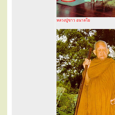
หลวงปู่ขาว อนาลโย