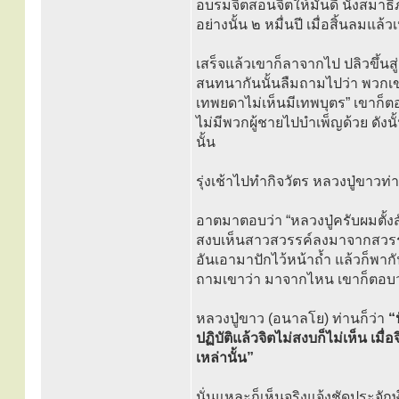
อบรมจิตสอนจิตให้มันดี นั่งสมาธิ
อย่างนั้น ๒ หมื่นปี เมื่อสิ้นลมแล้
เสร็จแล้วเขาก็ลาจากไป ปลิวขึ้นส
สนทนากันนั้นลืมถามไปว่า พวกเขา
เทพยดาไม่เห็นมีเทพบุตร” เขาก็ตอบ
ไม่มีพวกผู้ชายไปบำเพ็ญด้วย ดังนั
นั้น
รุ่งเช้าไปทำกิจวัตร หลวงปู่ขาวท
อาตมาตอบว่า “หลวงปู่ครับผมตั้งส
สงบเห็นสาวสวรรค์ลงมาจากสวรร
อันเอามาปักไว้หน้าถ้ำ แล้วก็พาก
ถามเขาว่า มาจากไหน เขาก็ตอบว
หลวงปู่ขาว (อนาลโย) ท่านก็ว่า
“
ปฏิบัติแล้วจิตไม่สงบก็ไม่เห็น เม
เหล่านั้น”
นั่นแหละก็เห็นจริงแจ้งชัดประจักษ์