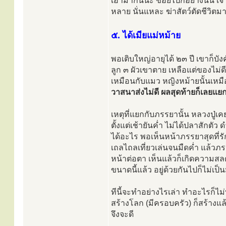
เอามากินนะ ข้อยไปก็อย่างนั้น เจ้
หลาย นั่นแหละ ฆ่าสัตว์ตัดชีวิตมา
๕. ได้เมียแม่หม้าย
พอเติบใหญ่อายุได้ ๒๓ ปี เขาก็บัง
ลูก ๓ ผัวเขาตาย เหลือแต่ของไม่
เหมือนกับแมว หญิงหม้ายนั้นเหมือ
วาสนาส่งไม่ดี ผลสุดท้ายก็เลยแย
เหตุที่แยกกับภรรยานั้น หลวงปู
ตั้งแต่เช้ายันค่ำ ไม่ได้ปลาสักตั
ได้อะไร พอเห็นหน้าภรรยาสุดที่รั
เถลไถลเที่ยวเล่นจนมืดค่ำ แล้วภ
หน้าต่อตา เห็นแล้วก็เกิดความสลด
ขนาดนี้แล้ว อยู่ด้วยกันไปก็ไม่เ
ทีนี้จะทำอย่างไรเล่า ทำอะไรก็ไม
สร้างโลก (มีครอบครัว) ก็สร้างแล้
จึงจะดี