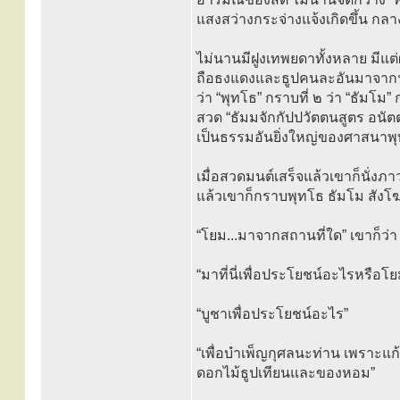
แสงสว่างกระจ่างแจ้งเกิดขึ้น กลา
ไม่นานมีฝูงเทพยดาทั้งหลาย มีแต
ถือธงแดงและธูปคนละอันมาจากฟากฟ
ว่า “พุทโธ” กราบที่ ๒ ว่า “ธัมโม”
สวด “ธัมมจักกัปปวัตตนสูตร อนัตต
เป็นธรรมอันยิ่งใหญ่ของศาสนาพุท
เมื่อสวดมนต์เสร็จแล้วเขาก็นั่งภา
แล้วเขาก็กราบพุทโธ ธัมโม สังโ
“โยม...มาจากสถานที่ใด” เขาก็ว่
“มาที่นี่เพื่อประโยชน์อะไรหรือโ
“บูชาเพื่อประโยชน์อะไร”
“เพื่อบำเพ็ญกุศลนะท่าน เพราะแก้
ดอกไม้ธูปเทียนและของหอม”