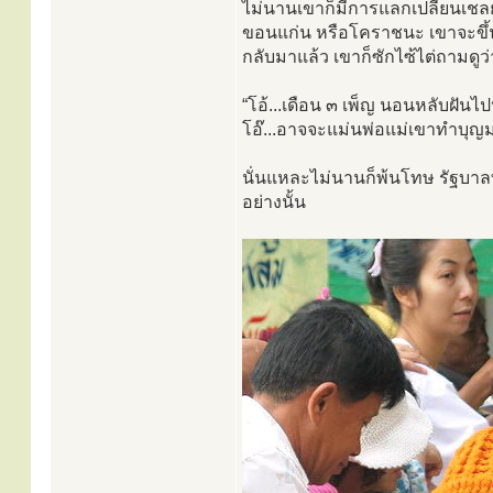
ไม่นานเขาก็มีการแลกเปลี่ยนเชล
ขอนแก่น หรือโคราชนะ เขาจะขึ้นเค
กลับมาแล้ว เขาก็ซักไซ้ไต่ถามดูว่
“โอ้...เดือน ๓ เพ็ญ นอนหลับฝันไปน
โอ๊...อาจจะแม่นพ่อแม่เขาทำบุญ
นั่นแหละไม่นานก็พ้นโทษ รัฐบาลท
อย่างนั้น