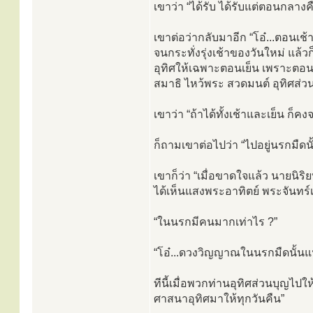
เขาว่า “ได้รับ ได้รับแต่ตอนกลางคืน
เขาต่อว่ากลับมาอีก “โอ๋...ตอนเช้
จนกระทั่งรุ่งเช้าของวันใหม่ แล้ว
อุทิศให้เฉพาะตอนเย็น เพราะตอนเย็
สมาธิ ไหว้พระ สวดมนต์ อุทิศส่ว
เขาว่า “ถ้าได้ทั้งเช้าและเย็น ก็คง
ก็ถามเขาต่อไปว่า “ไปอยู่นรกมืดนั
เขาก็ว่า “เมื่อขาดใจแล้ว นายนิริ
ได้เห็นแสงพระอาทิตย์ พระจันทร์
“ในนรกมีคนมากเท่าไร ?”
“โอ๋...ดวงวิญญาณในนรกมืดนั้นแ
ทีนี้เมื่อพวกท่านอุทิศส่วนบุญไปใ
ศาสนาอุทิศมาให้ทุกวันคืน”