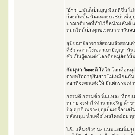
“อ้าว !...มันก็เป็นบุญ มีแต่ดีขึ
ก็จะเกิดขึ้น นั่นแหละบวชบำเพ
ปาณาติบาตที่ทำไว้ก็หนักมหันต์
หมกไหม้เป็นทุกขเวทนา หาวันจบสิ
อุปัชฌาย์อาจารย์สอนแล้วสอนเล่า 
ดีชั่ว ฉลาดโง่เขลาเบาปัญญา นั่
ชั่ว เป็นผู้ตกแต่งโลกคือหมู่สัตว์นั้
กัมมุนา วัตตะตี โลโก
โลกคือหมู่
ตายหรืออายุยืนยาว ไม่เหมือนกัน ร
ดอกที่จะตกแต่งให้ มีแต่กรรมเท่าน
กรรมดี กรรมชั่ว นั่นแหละ ที่ตกแต่
หมาย จะทำไร่ทำนาก็เจริญ ค้าขายก
ปัญญาดี เพราะบุญเป็นเครื่องเสริ
หลังหนุน น้ำเหงื่อไหลไคลย้อย ท
โอ้....เห็นจริงๆ นะ แหม...ผมนั้น