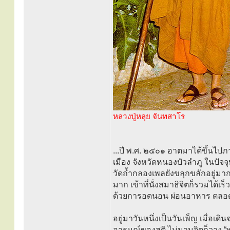
หลวงปู่หลุย จันทสาโร
...ปี พ.ศ. ๒๕๐๑ อาตมาได้ขึ้นไปภ
เมือง จังหวัดหนองบัวลำภู ในปัจจุบ
วัดถ้ำกลองเพลยังขลุกขลักอยู่ม
มาก เข้าที่นั่งสมาธิจิตก็รวมได้เร
ด้วยการอดนอน ผ่อนอาหาร ตลอดไต
อยู่มาวันหนึ่งเป็นวันเพ็ญ เมื่อเ
อารมณ์ของสติ ไม่นานจิตก็วาง “พุ