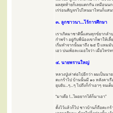
ผลสุดท้ายก็เลยแตกกัน เหมือนนกแต
เร่ร่อนสัญจรไปไหนมาไหนก็แสนท
๓. ลูกชาวนา...ไร้การศึกษา
เราเกิดมาชาตินี้แสนทุกข์ยากลำบา
กำพร้า อยู่กับพี่น้องเขาก็พาให้เล
เริ่มทำจากนั้นมาถึง ๒๕ ปี แหมม
เอว บ่นเพ้อละเมอใจว่า เมื่อไห
๔. นายพรานใหญ่
หลวงปู่เล่าต่อไปอีกว่า ผมเป็นนา
ตะกร้าไป บ้านนั้นมี ๑๐ หลังคาเร
ยุบยับ...ๆ...ๆ ไปถึงก็กำเอาๆ จน
“มาเด๊อ !...ไผอยากได้ก็มาเอา”
ตั้งไว้แล้วก็ไป ชาวบ้านก็ถือตะ