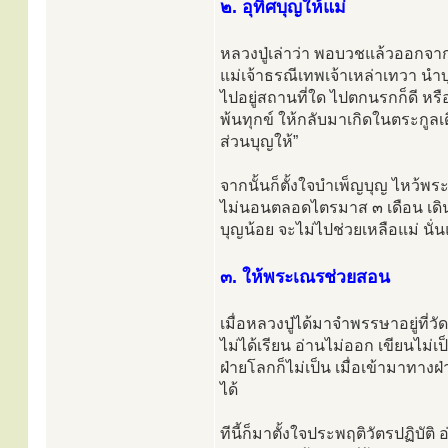
๒. อุทิศบุญให้แม่
หลวงปู่เล่าว่า พอบวชแล้วออกจากโ
แม่เจ้าธรณีเทพเจ้าเหล่าเทวา นำบ
ไปอยู่สถานที่ใด ไปตกนรกก็ดี หรือไ
พ้นทุกข์ ให้กลับมาเกิดในตระกูล
ส่วนบุญให้”
จากนั้นก็ตั้งใจบำเพ็ญบุญ ไหว้พร
ไม่นอนตลอดไตรมาส ๓ เดือน เดิน ย
บุญน้อย จะไม่ไปช่วยเหลือแม่ นั่น
๓. ให้พระเณรช่วยสอน
เมื่อหลวงปู่ได้มาจำพรรษาอยู่ที่วั
ไม่ได้เรียน อ่านไม่ออก เขียนไม่เ
ฝ่ายโลกก็ไม่เป็น เมื่อเข้ามาทางฝ่
ได้
ทีนี้ก็มาตั้งใจประพฤติวัตรปฏิบั