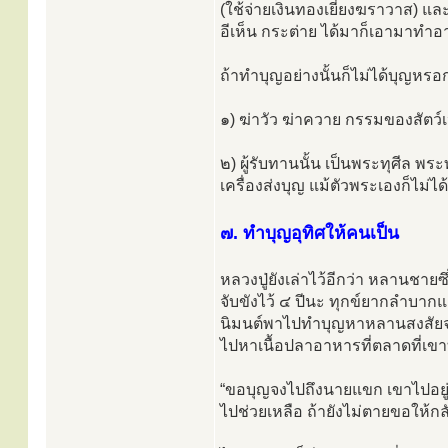
(ใช้จ่ายเงินทองเยี่ยงฆราวาส) และท
อีเห็น กระต่าย ได้มาก็เอามาทำอ
ถ้าทำบุญอย่างนั้นก็ไม่ได้บุญหรอก 
๑) ฆ่าวัว ฆ่าควาย กรรมของสัตว์เ
๒) ผู้รับทานนั้น เป็นพระทุศีล พระ
เครื่องส่งบุญ แม้ตัวพระเองก็ไม่ได
๗. ทำบุญอุทิศให้คนเป็น
หลวงปู่ยังเล่าไว้อีกว่า หลานชาย
จับขังไว้ ๔ ปีนะ ทุกข์ยากลำบากแสน
นิมนต์พาไปทำบุญหาหลานสงสัยจะ
ไปหาเนื้อปลาอาหารที่ตลาดที่เขาทำ
“ขอบุญจงไปถึงนายแขก เขาไปอยู่เว
ไปช่วยเหลือ ถ้ายังไม่ตายขอให้ก