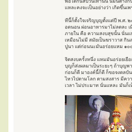
พอได้กินสืบวันเท่านั้น นี่มันต่า
แหละคงจะเป็นอย่างว่า เกิดขึ้นเพร
ทีนี้ก็ตั้งใจเจริญบุญตั้งแต่ปี พ
อดนอน ผ่อนอาหารมาไม่ลดละ เมื่อเ
ภายใน คือ ความสงบสุขนั้น นั่นแ
เหมือนไม่มี สมัยเป็นฆราวาส กินล
ปูนา แต่ก่อนนะมันอร่อยแหม ๑๐๐ คร
จิตสงบครั้งหนึ่ง แหมมันอร่อยเย
บุญก็ส่งผลมาเป็นระยะๆ ถ้าบุญพ
ก่อนก็ดี มาองค์นี้ก็ดี ก็ขอจงดลบ
ไหวไปตามโลก ตามสงสาร มีความยึ
เวลา ไม่ประมาท นั่นแหละ มันก็เห