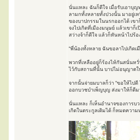
นั่นแหละ ฉันก็ดีใจ เมื่อรับเอาบุ
ลามกทั้งหลายทั้งปวงนั้น มาอยู
ของบาปกรรมในนรกออกได้ เขาก็เ
จงไปเกิดที่เมืองมนุษย์ แล้วเขาก็
สว่างจ้าก็ดีใจ แล้วก็หันหน้าไปร้
“พี่น้องทั้งหลาย ฉันขอลาไปเกิดเ
พวกที่เหลืออยู่ก็ร้องไห้กันสนั่น
ไว้กับสถานที่นั้น บาปไม่อนุญา
จากนั้นจ่ายมบาลก็ว่า “ขอให้ไปดี
ออกบวชบำเพ็ญบุญ ส่งมาให้ก็ดีมา
นั่นแหละ ก็เห็นอำนาจของการบวช
เกิดในตระกูลเดิมได้ ก็หมดความห่