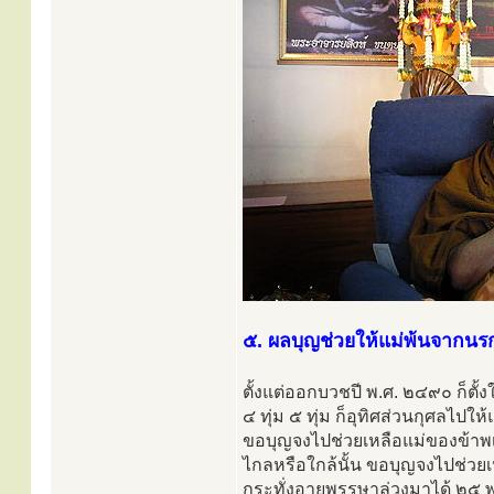
๕. ผลบุญช่วยให้แม่พ้นจากนร
ตั้งแต่ออกบวชปี พ.ศ. ๒๔๙๐ ก็ตั
๔ ทุ่ม ๕ ทุ่ม ก็อุทิศส่วนกุศลไปให้
ขอบุญจงไปช่วยเหลือแม่ของข้าพเจ
ไกลหรือใกล้นั้น ขอบุญจงไปช่วยเหล
กระทั่งอายุพรรษาล่วงมาได้ ๒๕ 