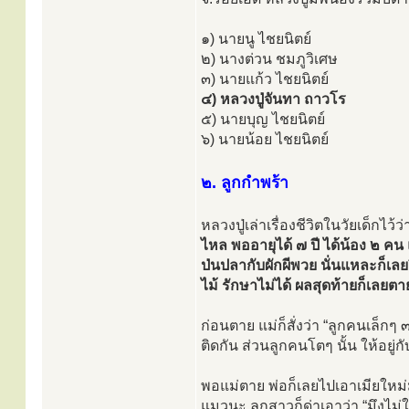
๑) นายนู ไชยนิตย์
๒) นางต่วน ชมภูวิเศษ
๓) นายแก้ว ไชยนิตย์
๔) หลวงปู่จันทา ถาวโร
๕) นายบุญ ไชยนิตย์
๖) นายน้อย ไชยนิตย์
๒. ลูกกำพร้า
หลวงปู่เล่าเรื่องชีวิตในวัยเด็กไว้ว
ไหล พออายุได้ ๗ ปี ได้น้อง ๒ 
ป่นปลากับผักผีพวย นั่นแหละก็เล
ไม้ รักษาไม่ได้ ผลสุดท้ายก็เลยตา
ก่อนตาย แม่ก็สั่งว่า “ลูกคนเล็กๆ ๓
ติดกัน ส่วนลูกคนโตๆ นั้น ให้อยู่ก
พอแม่ตาย พ่อก็เลยไปเอาเมียใหม่ม
แมวนะ ลูกสาวก็ด่าเอาว่า “มึงไม่