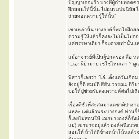
ปัญญาเถอะว้า บางทีผู้ถ่ายทอดคว
ฝึกสอนให้นี้นั้น ไปอบรมบ่มนิสั
ถ่ายทอดความรู้ให้นั้น”
เขาเหล่านั้น บางองค์ก็พอใจฝึกส
ความรู้ให้แล้วก็คงจะไม่เป็นไปด
แค่พรรษาเดียว ก็จะตายเท่านั้นแ
แม้อาจารย์ที่เป็นผู้ปกครอง คือ ห
!...เอาผีบ้ามาบวชใช่ไหมเล่า ? ดู
พี่สาวก็เลยว่า “โอ๋...ตั้งแต่วันเ
ยังอยู่ก็ดี สมบัติ สีสัน วรรณะ กิร
ขอให้ปู่ช่วยรับสงเคราะห์ต่อไปเถิด
เรื่องดีชั่วที่สะสมมาแต่ชาติปางก่อ
แหละ แต่แล้วพระบางองค์ ท่านก็รังเ
ก็เลยไม่สอนให้ เณรบางองค์ก็รังเก
แม่) เขาบวชอยู่แล้ว องค์หนึ่งบ
สอนให้ ถ้าได้ดีข้างหน้าโน้นแล้วจ
นั่นแหละ