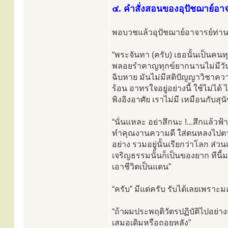
๔. คำสั่งสอนของอุปัชฌาย์อาจ
พอบวชแล้วอุปัชฌาย์อาจารย์ท่าน
“พระจันทา (ครับ) เธอนั้นเป็นคน
พลอยรำคาญทุกข์ยากนานไม่มีวันว่
ฉิบหาย มันไม่มีสติปัญญาวิชาคว
ร้อน อาทรใจอยู่อย่างนี้ ใช้ไม่ได้
พิงอิงอาศัย เราไม่มี เหมือนกับสุน
“นั่นแหละ อย่าสึกนะ !...สึกแล้วฟ
ทำคุณงานความดี ใส่ตนหลงไปตา
อย่าง รวมอยู่นั้นเรียกว่าโลก ส่
เจริญธรรมนั้นก็เป็นของยาก ทีนี้มา
เอาชีวิตเป็นแดน”
“ครับ” มีแต่ครับ รับได้เลยเพราะมอ
“ถ้าผมประพฤติวัตรปฏิบัติไปอย่าง
เสมอเดิมหรือถอยหลัง”