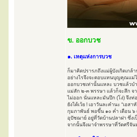
ข. ออกบวช
๑. เหตุแห่งการบวช
ก็มาคิดปรารภถึงแม่ผู้บังเกิดเก
อย่างไรจึงจะตอบแทนบุญคุณแม่ได
ออกบวชเท่านั้นแหละ บวชแล้วบำเพ็
แม่สัก ๒-๓ พรรษา แล้วก็จะสึก จาก
ไม่ออก นั่นแหละมันปึก (โง่) จึงท่
ยังได้เว้ย ! เอาวันละคำนะ “เอสาหั
กุมภาพันธ์ พอขึ้น ๑๐ ค่ำ เดือน
อุปัชฌาย์ อยู่ที่วัดบ้านปลาฝา ซ
จากนั้นจึงมาจำพรรษาที่วัดศรีจันท