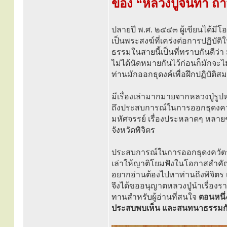
ของ “หลวงปู่จันทา ถ
ปลายปี พ.ศ. ๒๕๔๓ ผู้เขียนได้มี
เป็นพระสงฆ์ที่เคร่งต่อการปฏิบ
ธรรมในสายนี้เป็นที่ทราบกันดีว่า 
ไม่ได้นัดหมายกันไว้ก่อนก็มักจะไ
ท่านมักออกธุดงค์เพื่อฝึกปฏิบัติ
มีเรื่องเล่ามากมายจากหลวงปู่รูปห
ถึงประสบการณ์ในการออกธุดงควัตร
มหัศจรรย์ เรื่องประหลาดๆ หลายๆ เ
จังหวัดพิจิตร
ประสบการณ์ในการออกธุดงควัตรมีอย
เล่าให้ญาติโยมฟังในโอกาสสำคัญต
อยากอ่านต้องไปหาท่านถึงพิจิตร 
จึงได้ขออนุญาตหลวงปู่นำเรื่อง
ทานสำหรับผู้อ่านที่สนใจ
ตอนหนึ่ง
ประสบพบเห็น และสนทนาธรรมกับ