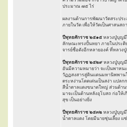
ประมาณ ๗๕ ไร่
ผลงานด้านการพัฒนาวัดสระประสานส
ภายในวัด เพื่อให้วัดเป็นศาสนสถ
ปีพุทธศักราช ๒๕๑๕
หลวงปู่บุญมี
ลักษณะทรงปั้นหยา ภายในประด
จารย์ชื่อดังอีกหลายองค์ ที่หลวงป
ปีพุทธศักราช ๒๕๒๙
หลวงปู่บุญ
อันมีความหมายว่า จะเป็นพาหนะท
วัฏฏสงสารสู่ดินแดนมหานิพพานในที่
ตระหง่านโดดเด่นเป็นสง่า แปลกกว
สีน้ำตาลแดงขนาดใหญ่ ส่วนด้า
มาจะเป็นด้านหลังอุโบสถ ก่อให้
สุข เป็นอย่างยิ่ง
ปีพุทธศักราช ๒๕๓๒
หลวงปู่บุญม
น้ำตาลแดง โดยมีนายชุ่นเลี้ยง แซ่