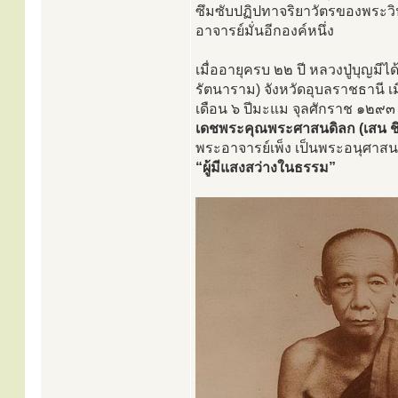
ซึมซับปฏิปทาจริยาวัตรของพระวิปั
อาจารย์มั่นอีกองค์หนึ่ง
เมื่ออายุครบ ๒๒ ปี หลวงปู่บุญมีไ
รัตนาราม) จังหวัดอุบลราชธานี เม
เดือน ๖ ปีมะแม จุลศักราช ๑๒๙
เดชพระคุณพระศาสนดิลก (เสน ช
พระอาจารย์เพ็ง เป็นพระอนุศาสน
“ผู้มีแสงสว่างในธรรม”