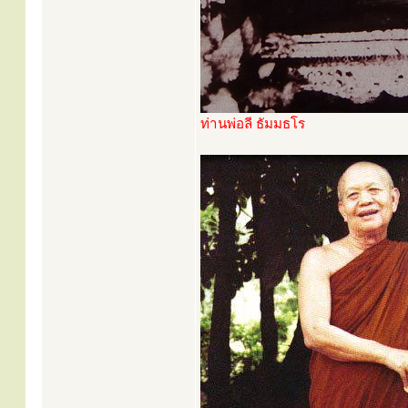
ท่านพ่อลี ธัมมธโร