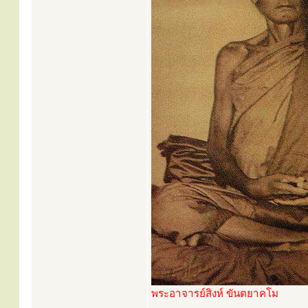
พระอาจารย์สิงห์ ขันตยาคโม