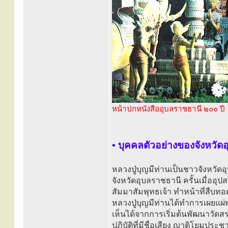
หน้าปกหนังสืออุบลราชธานี ๒๐๐ ปี
• บุคคลตัวอย่างของจังหวัด
หลวงปู่บุญมีท่านเป็นชาวจังหวัดอ
จังหวัดอุบลราชธานี ครั้นเมื่ออ
สัมมาสัมพุทธเจ้า ทำหน้าที่ส
หลวงปู่บุญมีท่านได้ทำการเผยแผ
เห็นได้จากการเริ่มต้นพัฒนาวัดส
ปฏิบัติที่มีชื่อเสียง ญาติโยมป