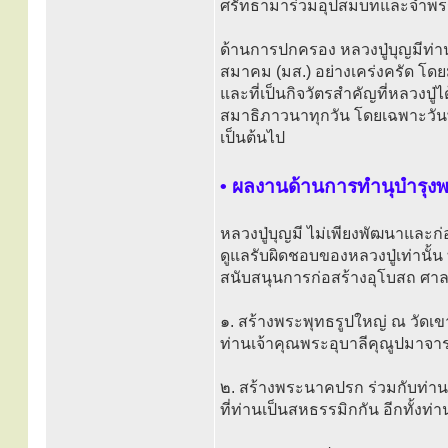
ศรัทธามาร่วมอุปสมบทและจำพร
ด้านการปกครอง หลวงปู่บุญมีท
สมาคม (มส.) อย่างเคร่งครัด โ
และที่เป็นกิจวัตรสำคัญที่หลวงปู่
สมาธิภาวนาทุกวัน โดยเฉพาะวัน
เป็นต้นไป
• ผลงานด้านการทำนุบำรุ
หลวงปู่บุญมี ไม่เพียงพัฒนาและก
ดูแลรับผิดชอบของหลวงปู่เท่านั้
สนับสนุนการก่อสร้างอุโบสถ ศาล
๑. สร้างพระพุทธรูปใหญ่ ณ วัดเขา
ท่านเจ้าคุณพระอุบาลีคุณูปมาจารย
๒. สร้างพระนาคปรก ร่วมกับท่า
ที่ท่านเป็นสหธรรมิกกัน อีกทั้งท่