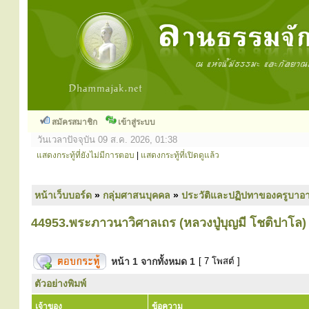
สมัครสมาชิก
เข้าสู่ระบบ
วันเวลาปัจจุบัน 09 ส.ค. 2026, 01:38
แสดงกระทู้ที่ยังไม่มีการตอบ
|
แสดงกระทู้ที่เปิดดูแล้ว
หน้าเว็บบอร์ด
»
กลุ่มศาสนบุคคล
»
ประวัติและปฏิปทาของครูบาอา
44953.พระภาวนาวิศาลเถร (หลวงปู่บุญมี โชติปาโล)
หน้า
1
จากทั้งหมด
1
[ 7 โพสต์ ]
ตัวอย่างพิมพ์
เจ้าของ
ข้อความ