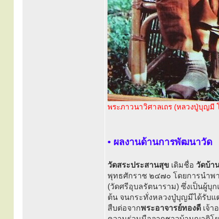
พระภาวนาวิศาลเถร (หลวงปู่บุญมี
• ผลงานด้านการพัฒนาวัด
วัดสระประสานสุข
เดิมชื่อ
วัดบ้า
พุทธศักราช ๒๔๗๐ โดยการนำพ
(วัดศรีอุบลรัตนาราม) ซึ่งเป็นผู
ต้น จนกระทั่งหลวงปู่บุญมีได้รับแ
สืบต่อจาก
พระอาจารย์ทองดี
เจ้า
ความร่วมมือจากชาวบ้านญาติโยมผู้