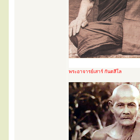
พระอาจารย์เสาร์ กันตสีโล