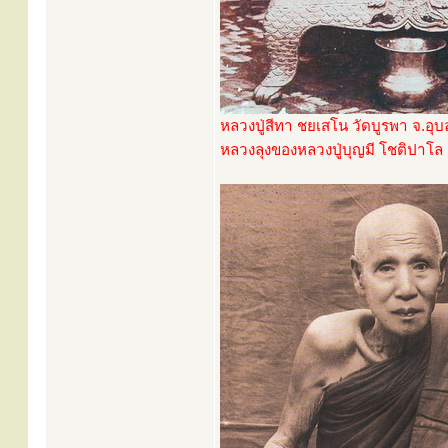
หลวงปู่สีทา ชยเสโน วัดบูรพา จ.อุ
หลวงลุงของหลวงปู่บุญมี โชติปาโล