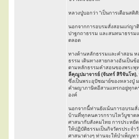
หลวงปู่บอกว่า “เป็นการเตือนสติ
นอกจากการอบรมสั่งสอนแก่ญาติโย
ปาฐกถาธรรม และสนทนาธรรมแก่ป
ตลอด
ทางด้านหลักธรรมและคำสอน หลวงป
ธรรม เดินทางสายกลางอันเป็นข้
ตามหลักธรรมคำสอนของพระพุทธอง
ลีคุณูปมาจารย์ (จันทร์ สิริจันโ
ซึ่งเป็นพระอุปัชฌาย์ของหลวงปู่
คำผญาภาษิตอีสานแทรกอยู่ทุกครั
องค์
นอกจากนี้ท่านยังเน้นการอบรมสั่
บ้านที่ทุกคนควรกราบไหว้บูชาต
ศาสนากับสังคมไทย การประหยั
ให้ปฏิบัติธรรมเป็นกิจวัตรประจ
ศาสนาต่างๆ ท่านจะให้บำเพ็ญทาน