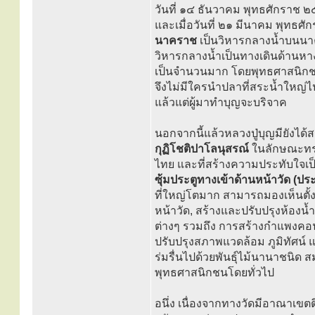
วันที่ ๑๔ ธันวาคม พุทธศักราช ๒๕
และเมื่อวันที่ ๒๑ มีนาคม พุทธศ
นาคราช
เป็นวิหารกลางน้ำบนนาคร
วิหารกลางน้ำเป็นทางเดินด้านหา
เป็นจำนวนมาก โดยพุทธศาสนิกชนได
จึงไม่มีใครนำปลาที่สระน้ำใหญ่
แล้วแต่ผู้มาทำบุญจะบริจาค
นอกจากนี้แล้วหลวงปู่บุญมียังไ
กุฏิโชติปาโลนุสรณ์
ในลักษณะท
ไทย และที่สร้างความประทับใจเป
ซุ้มประตูทางเข้าด้านหน้าวัด (ปร
ที่ใหญ่โตมาก สามารถมองเห็นตั้ง
หน้าวัด, สร้างและปรับปรุงห้อง
ต่างๆ รวมถึง การสร้างกำแพงคอน
ปรับปรุงสภาพแวดล้อม ภูมิทัศน์ แ
ร่มรื่นไปด้วยพันธุ์ไม้นานาชนิด ส
พุทธศาสนิกชนโดยทั่วไป
อนึ่ง เนื่องจากทางวัดมีอาณาเข