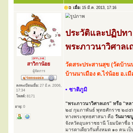
เมื่อ:
15 มี.ค. 2013, 17:16
ประวัติและปฏิปทา
พระภาวนาวิศาลเ
สาวิกาน้อย
วัดสระประสานสุข (วัดบ้านน
ผู้จัดการ
บ้านนาเมือง ต.ไร่น้อย อ.เม
ลงทะเบียนเมื่อ:
27 มี.ค. 2006,
• ชาติภูมิ
17:34
โพสต์:
8171
“พระภาวนาวิศาลเถร” หรือ “หลวง
อายุ:
0
๒๔ กุมภาพันธ์ พุทธศักราช ๒๔๕๒ ต
ทางพระพุทธศาสนา คือ
วันมาฆบ
จังหวัดอุบลราชธานี โยมบิดาชื่อ 
มารดาเดียวกันทั้งหมด ๑๐ คน เป็