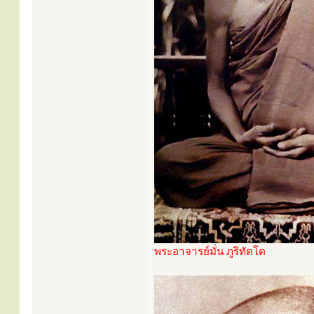
พระอาจารย์มั่น ภูริทัตโต