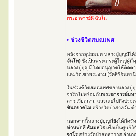
พระอาจารย์ดี ฉันโน
• ช่วงชีวิตสมณเพศ
หลังจากอุปสมบท หลวงปู่บุญมีไ
จันโท)
ซึ่งเป็นพระเถระผู้ใหญ่ผู
หลวงปู่บุญมี โดยอนุญาตให้ติด
และวัดเขาพระงาม (วัดสิริจันทรน
ในช่วงชีวิตสมณเพศของหลวงปู่บุญ
จาริกไปพร้อมกับ
พระอาจารย์มหา
ลาว เวียดนาม และเลยไปถึงประเทศ
ขันตยาคโม
สร้างวัดป่าสาลวัน ต
นอกจากนี้หลวงปู่บุญมียังได้มีศ
ท่านพ่อลี ธัมมธโร
เพื่อเป็นศูนย
จาโร
สร้างวัดป่าสุทธาวาส อำเภอเ