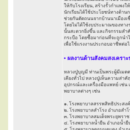
ให้กับโรงเรียน, สร้างรั้วกำแพงให
นักเรียนได้ใช้ประโยชน์ทางด้าน
ช่วยกันตัดถนนจากบ้านนาเมืองเช
โดยไม่ได้ใช้งบประมาณของทางร
นั้นสะดวกยิ่งขึ้น และกิจกรรมสำคั
กระบือ โดยซื้อมาก่อนที่จะถูกนำไ
เพื่อใช้แรงงานประกอบอาชีพต่อ
• ผลงานด้านสังคมสงเคราะห
หลวงปู่บุญมี ท่านเป็นพระผู้มี
เคียงทั่วไป หลวงปู่เห็นความส่
อุปกรณ์และเครื่องมือแพทย์ เช่น 
พยาบาลต่างๆ เช่น
๑. โรงพยาบาลสรรพสิทธิประสงค์ 
๒. โรงพยาบาลสำโรง อำเภอสำโรง
๓. โรงพยาบาลสมเด็จพระยุพราช 
๔. โรงพยาบาลน้ำยืน อำเภอน้ำยื
๕. โรงพยาบาลดอนมดแดง อำเภอ