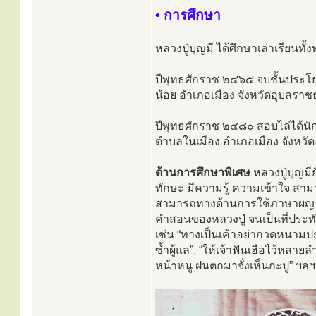
• การศึกษา
หลวงปู่บุญมี ได้ศึกษาเล่าเรียน
ปีพุทธศักราช ๒๔๖๕ จบชั้นประโ
น้อย อำเภอเมือง จังหวัดอุบลราช
ปีพุทธศักราช ๒๔๘๐ สอบไล่ได้นัก
ตำบลในเมือง อำเภอเมือง จังหวั
ด้านการศึกษาพิเศษ
หลวงปู่บุญมี
ทักษะ มีความรู้ ความเข้าใจ สา
สามารถทางด้านการใช้ภาษาผญา
คำสอนของหลวงปู่ จนเป็นที่ประท
เช่น “ทางเป็นเค้าอย่ากวดหนามปก อ
ซ้ำผู้แล”, “ให้เจ้าฟันเฮือไว้หลาย
หน้าหนู ฝนตกมาจั่งเห็นกะปู” ฯลฯ