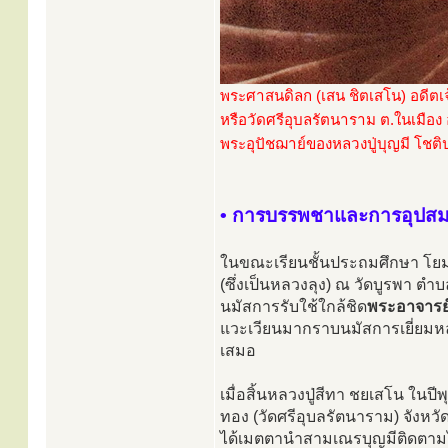
พระศาสนดิลก (เสน ชิตเสโน) อดีตเ
หรือวัดศรีอุบลรัตนาราม ต.ในเมือง 
พระอุปัชฌาย์ของหลวงปู่บุญมี โชต
• การบรรพชาและการอุปส
ในขณะเรียนชั้นประถมศึกษา โยมม
(ซึ่งเป็นหลวงลุง) ณ วัดบูรพา ต
นมัสการรับใช้ใกล้ชิด
พระอาจารย์
แวะเวียนมากราบนมัสการเยี่ยมหลว
เสมอ
เมื่อสิ้นหลวงปู่สีทา ชยเสโน ใ
ทอง (วัดศรีอุบลรัตนาราม) จังห
ได้เมตตานำสามเณรบุญมีติดตามไป