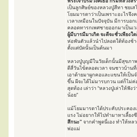
พระเจ้าบรมวงศ์เธอ กรมหลวงสรร
เป็นลูกศิษย์ของหลวงปู่สีทา ชยเส
โยมมารดาว่าเป็นเพราะอะไรจึงคลอ
เวลาเหมือนในปัจจุบัน มีการบอก
คลอดทารกเพศชายออกมาเป็นเวลาเ
ผู้มีบารมีมาเกิด จะดีจะชั่วเพียงใด
ห่อพันตัวแล้วนำไปลอดใต้ท้องช้าง ก
ตั้งแต่บัดนั้นเป็นต้นมา
หลวงปู่บุญมีในวัยเด็กนั้นมีสุขภาพ
ดีสี่วันไข้ตลอดเวลา จนชาวบ้านท
เอาด้ายมาผูกคอและแขนให้เป็นจำ
ขึ้น ผีจะได้ไม่มารบกวน แต่ก็ไม
สุดท้อง เล่าว่า “หลวงปู่เล่าให้ฟั
น้อย”
แม้โยมมารดาได้ประคับประคองเลี้ย
แรง ไม่อยากให้ไปทำมาหาเลี้ยงชี
สึกนะ”
จากคำพูดนี่เอง ทำให้หลวง
พ่อแม่