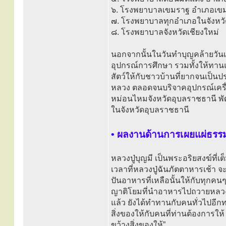
๖. โรงพยาบาลเขมราฐ อำเภอเขมร
๗. โรงพยาบาลทุกอำเภอในจังหวั
๘. โรงพยาบาลจังหวัดเชียงใหม่
นอกจากนั้นในวันทำบุญคล้ายวันเก
อุปกรณ์การศึกษา รวมทั้งให้ทานแ
สัตว์ให้กับชาวบ้านที่ยากจนเป็นป
หลวง ตลอดจนบริจาคอุปกรณ์เครื่อ
หม่อนไหมจังหวัดอุบลราชธานี พัฒน
ในจังหวัดอุบลราชธานี
• ผลงานด้านการเผยแผ่ธรร
หลวงปู่บุญมี เป็นพระอริยสงฆ์ที่
เวลาที่หลวงปู่ฉันภัตตาหารเช้า 
ปันอาหารที่เหลือนั้นให้กับทุกคนๆ
ญาติโยมที่นำอาหารไปถวายหลวงปู
แล้ว ยังได้ทำทานกับคนทั่วไปอีก
สิ่งของให้กับคนที่ท่านต้องการให
ขว้างสิ่งของให้”