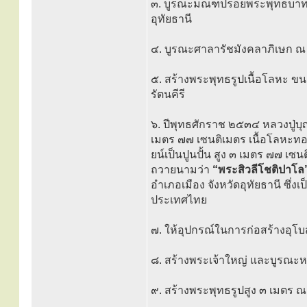
๓. บูรณะมณฑปรอยพระพุทธบาทจำล
อุทัยธานี
๔. บูรณะศาลารัชมังคลาภิเษก ณ วั
๕. สร้างพระพุทธรูปเนื้อโลหะ ขน
รัตนคีรี
๖. ปีพุทธศักราช ๒๕๓๔ หลวงปู่บ
เมตร ๗๗ เซนติเมตร เนื้อโลหะท
ยน์เป็นปูนปั้น สูง ๓ เมตร ๗๗ เ
ถวายนามว่า
“พระสิวลีโชติปาโล
อำเภอเมือง จังหวัดอุทัยธานี ซึ่
ประเทศไทย
๗. ให้อุปกรณ์ในการก่อสร้างอุโ
๘. สร้างพระเจ้าใหญ่ และบูรณะหอ
๙. สร้างพระพุทธรูปสูง ๓ เมตร ณ