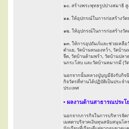
๑๐. สร้างพระพุทธรูปปางสมาธิ สูง
๑๑. ให้อุปกรณ์ในการก่อสร้างวัด
๑๒. ให้อุปกรณ์ในการก่อสร้างวั
๑๓. ให้การอุปถัมภ์และช่วยเหลือวั
ตำแย, วัดบ้านหนองหว้า, วัดบ้าน
จืด, วัดบ้านด้ามพร้า, วัดบ้านปลาด
นกระโสบ และวัดบ้านหมากมี่ (วัด
นอกจากนั้นหลวงปู่บุญมียังรับกิ
กิจวัตรที่ท่านได้ปฏิบัติเป็นปร
ประเทศ
• ผลงานด้านสาธารณประโย
นอกจากภารกิจในการบริหารจัดการ
เมตตาบริจาคเงินทุนสนับสนุนโค
นักเรียนที่่เรียนดีแต่ยากจนขาดแ