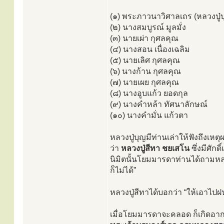
(๑) พระภาวนาวิศาลเถร (หลวงปู่บ
(๒) นางสมบูรณ์ มูลมั่ง
(๓) นายเผ่า กุศลคุณ
(๔) นางสอน เนื่องเฉลิม
(๕) นายเลิศ กุศลคุณ
(๖) นางก้าน กุศลคุณ
(๗) นายเผย กุศลคุณ
(๘) นางอูบแก้ว ยอดกุล
(๙) นางคําหล้า ทัศนาลักษณ์
(๑๐) นางคํามั่น แก้วตา
หลวงปู่บุญมีท่านเล่าให้ฟังถึงเหตุผล
ว่า
หลวงปู่สีทา ชยเสโน
ซึ่งมีศัก
นิมิตนั้นโยมมารดาท่านได้ถามหลวงป
ก็ไม่ได้”
หลวงปู่สีทาได้บอกว่า “ให้เอาไปฝน
เมื่อโยมมารดาจะคลอด ก็เกิดอากา