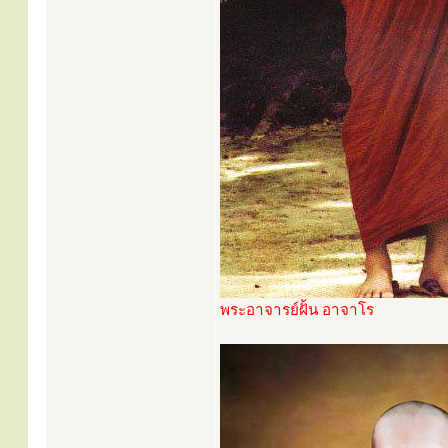
พระอาจารย์ฝั้น อาจาโร