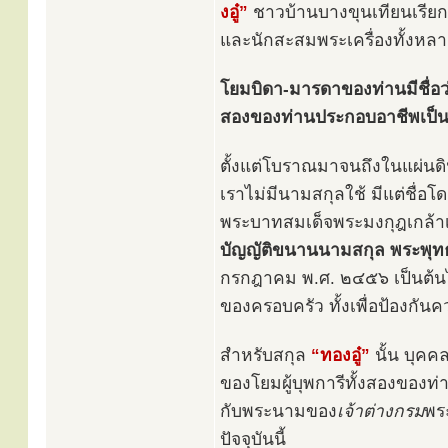
งอู๋”
ชาวบ้านบางขุนเทียนเรียก
และนักสะสมพระเครื่องทั้งหลา
โยมบิดา-มารดาของท่านมีชื่อว่
สองของท่านประกอบอาชีพเป็น
ตั้งแต่โบราณมาจนถึงในแผ่นดิ
เราไม่มีนามสกุลใช้ มีแต่ชื่อโดด
พระบาทสมเด็จพระมงกุฎเกล้าเจ
บัญญัติขนานนามสกุล พระพุ
กรกฎาคม พ.ศ. ๒๔๕๖ เป็นต้นไป
ของครอบครัว ทั้งเพื่อป้องกันค
สำหรับสกุล
“ทองอู๋”
นั้น บุคค
ของโยมผู้บุพการีทั้งสองของท่
กับพระนามของ
เจ้าต่างกรม
พระ
ปัจจุบันนี้