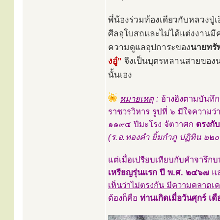
พี่น้องร่วมท้องเดียวกับหลวงปู่
ศีลอุโบสถและไม่ได้แต่งงานมีค
ความดูแลอุปการะของ
นายทรัพ
งอู๋”
จึงเป็นบุตรหลานสายของนายทร
นั้นเอง
หมายเหตุ
:
อ้างอิงตามบันทึ
ราชวรวิหาร รูปที่ ๖ มีใจความว่า 
๑๑๙๔ ปีมะโรง จัตวาศก
ตรงกับ
(ร.อ.ทองคำ ยิ้มกำภู ปฏิทิน ๒๒๐ 
แต่เมื่อเปรียบเทียบกับคำจารึกบ
เหรียญรุ่นแรก ปี พ.ศ. ๒๔๖๗
แ
เห็นว่าไม่ตรงกัน มีความคลาดเคลื
ต้องก็คือ
ท่านเกิดเมื่อวันศุกร์ เ