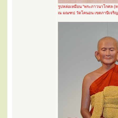
รูปหล่อเหมือน “พระภาวนาโกศล (หล
ณ มณฑป วัดโคนอน เขตภาษีเจริญ