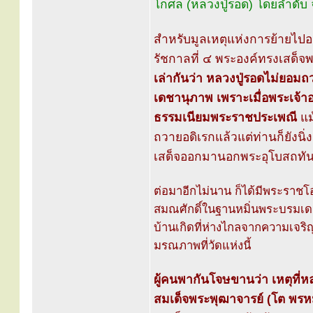
โกศล (หลวงปู่รอด) โดยลำดับ จ
สำหรับมูลเหตุแห่งการย้ายไปอย
รัชกาลที่ ๔ พระองค์ทรงเสด็
เล่ากันว่า หลวงปู่รอดไม่ยอม
เดชานุภาพ เพราะเมื่อพระเจ้าอ
ธรรมเนียมพระราชประเพณี
แม้
ถวายอดิเรกแล้วแต่ท่านก็ยังนิ่ง
เสด็จออกมานอกพระอุโบสถทันที
ต่อมาอีกไม่นาน ก็ได้มีพระรา
สมณศักดิ์ในฐานหมิ่นพระบรมเดชา
บ้านเกิดที่ห่างไกลจากความเจริ
มรณภาพที่วัดแห่งนี้
ผู้คนพากันโจษขานว่า เหตุที่
สมเด็จพระพุฒาจารย์ (โต พรหม