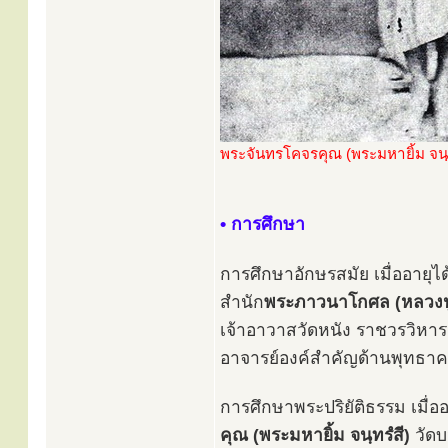
พระจันทรโคจรคุณ (พระมหายิ้ม จนฺท
• การศึกษา
การศึกษาอักษรสมัย เมื่ออายุไ
สำนัก
พระภาวนาโกศล (หลวงปู
เจ้าอาวาสวัดหนัง ราชวรวิหาร 
อาจารย์องค์สำคัญด้านพุทธาค
การศึกษาพระปริยัติธรรม เมื่อ
คุณ (พระมหายิ้ม จนฺทรํสี)
วัดบ