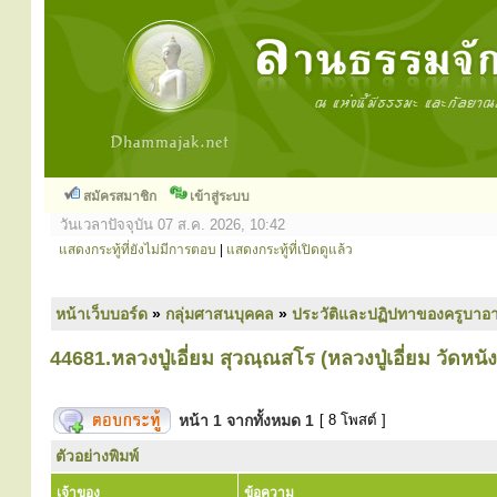
สมัครสมาชิก
เข้าสู่ระบบ
วันเวลาปัจจุบัน 07 ส.ค. 2026, 10:42
แสดงกระทู้ที่ยังไม่มีการตอบ
|
แสดงกระทู้ที่เปิดดูแล้ว
หน้าเว็บบอร์ด
»
กลุ่มศาสนบุคคล
»
ประวัติและปฏิปทาของครูบาอา
44681.หลวงปู่เอี่ยม สุวณฺณสโร (หลวงปู่เอี่ยม วัดหนัง
หน้า
1
จากทั้งหมด
1
[ 8 โพสต์ ]
ตัวอย่างพิมพ์
เจ้าของ
ข้อความ