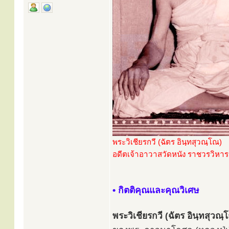
พระวิเชียรกวี (ฉัตร อินฺทสุวณฺโณ)
อดีตเจ้าอาวาสวัดหนัง ราชวรวิหาร ร
• กิตติคุณและคุณวิเศษ
พระวิเชียรกวี (ฉัตร อินฺทสุวณ