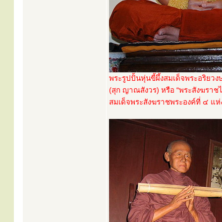
พระรูปปั้นหุ่นขี้ผึ้งสมเด็จพระอร
(สุก ญาณสังวร) หรือ “พระสังฆราชไก
สมเด็จพระสังฆราชพระองค์ที่ ๔ แห่ง