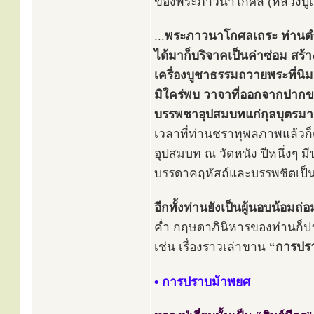
ของพระภาวนาโกศล (หลวงปู่เอ
...
พระภาวนาโกศลเถระ ท่านดำรง
ได้มาก็บริจาคเป็นค่าซ่อม สร
เครื่องบูชาธรรมถวายพระที่นิมน
มิใคร่พบ วาจาที่ออกจากปากขอ
บรรพชาอุปสมบทแก่กุลบุตรม
เวลาที่ท่านชราทุพลภาพแล้วก็ดี
อุปสมบท ณ วัดหนัง ปีหนึ่งๆ ม
บรรดาคฤหัสถ์และบรรพชิตเป็
อีกทั้งท่านยังเป็นผู้นอบน้อมถ
ค่ำ กฤษดาภินิหารของท่านก็ปรา
เช่น เรื่องราวเล่าขาน
“การปรา
• การปราบม้าพยศ