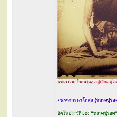
พระภาวนาโกศล (หลวงปู่เอี่ยม สุวณ
• พระภาวนาโกศล (หลวงปู่รอ
อัตโนประวัติของ
“หลวงปู่รอด