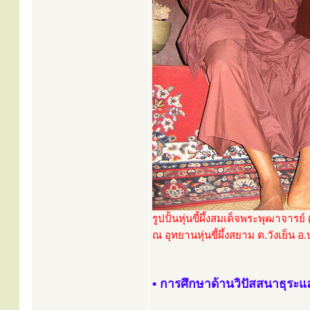
รูปปั้นหุ่นขี้ผึ้งสมเด็จพระพุฒาจารย์
ณ อุทยานหุ่นขี้ผึ้งสยาม ต.วังเย็น อ
• การศึกษาด้านวิปัสสนาธุระ