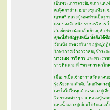
เป็นพระเถราจารย์ยุคเก่า แต่เ
ต.คุ้งเผาถ่าน อ.บางขุนเทียน จ.
ญาณ”
หลวงปู่รอดท่านเป็นฐ
แรกของวัดหนัง ราชวรวิหาร
สมเด็จพระนั่งเกล้าเจ้าอยู่หัว ร
ธุระที่สำคัญรูปหนึ่ง ทั้งยังได
วัดหนัง ราชวรวิหาร อยู่หมู่กุฏ
รักษาการเจ้าอาวาสอยู่ชั่วระ
นางนอง วรวิหาร
และพระราชทา
ราชทินนามที่
“พระภาวนาโก
เมื่อมาเป็นเจ้าอาวาสวัดนางน
รุ่งเรืองตามลำดับ โดยมี
หลวงปู
เอาใจใส่ในทุกด้าน หลวงปู่เอี
วิทยาคมต่างๆ จากหลวงปู่รอ
แห่งนี้ หลวงปู่เอี่ยมได้รับแต่งตั้