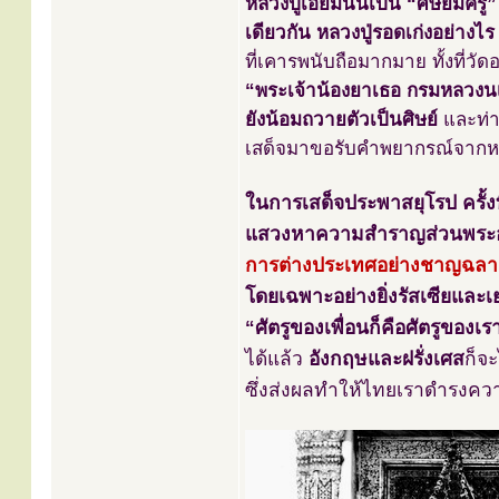
หลวงปู่เอี่ยมนั้นเป็น “ศิษย์มี
เดียวกัน หลวงปู่รอดเก่งอย่างไร ห
ที่เคารพนับถือมากมาย ทั้งที่ว
“พระเจ้าน้องยาเธอ กรมหลวงน
ยังน้อมถวายตัวเป็นศิษย์
และท่าน
เสด็จมาขอรับคำพยากรณ์จากหลวง
ในการเสด็จประพาสยุโรป ครั้งที่
แสวงหาความสำราญส่วนพระอง
การต่างประเทศอย่างชาญฉล
โดยเฉพาะอย่างยิ่งรัสเซียและเย
“ศัตรูของเพื่อนก็คือศัตรูของเร
ได้แล้ว
อังกฤษและฝรั่งเศส
ก็จ
ซึ่งส่งผลทำให้ไทยเราดำรงคว