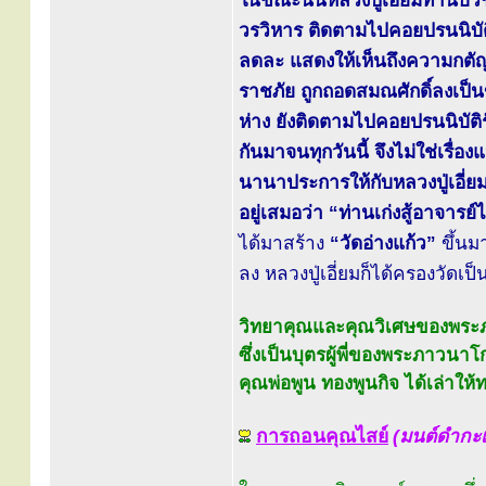
ในขณะนั้นหลวงปู่เอี่ยมท่านบว
วรวิหาร ติดตามไปคอยปรนนิบัต
ลดละ แสดงให้เห็นถึงความกตัญญ
ราชภัย ถูกถอดสมณศักดิ์ลงเป็น
ห่าง ยังติดตามไปคอยปรนนิบัติ
กันมาจนทุกวันนี้ จึงไม่ใช่เรื
นานาประการให้กับหลวงปู่เอี่ยมจน
อยู่เสมอว่า “ท่านเก่งสู้อาจารย์
ได้มาสร้าง
“วัดอ่างแก้ว”
ขึ้นมา
ลง หลวงปู่เอี่ยมก็ได้ครองวัด
วิทยาคุณและคุณวิเศษของพระภ
ซึ่งเป็นบุตรผู้พี่ของพระภาวนา
คุณพ่อพูน ทองพูนกิจ ได้เล่าให
การถอนคุณไสย์
(มนต์ดำกะเห