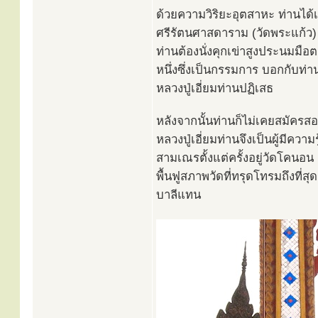
ด้วยความวิริยะอุตสาหะ ท่านได้
ศรีรัตนศาสดาราม (วัดพระแก้ว) แ
ท่านต้องนั่งคุกเข่าสูงประนมมื
หนึ่งซึ่งเป็นกรรมการ บอกกับท่า
หลวงปู่เอี่ยมท่านปฏิเสธ
หลังจากนั้นท่านก็ไม่เคยสมัครส
หลวงปู่เอี่ยมท่านจึงเป็นผู้มีค
สามเณรตั้งแต่ครั้งอยู่วัดโคนอ
พื้นฟูสภาพวัดที่ทรุดโทรมถึงที่ส
บาลีแทน