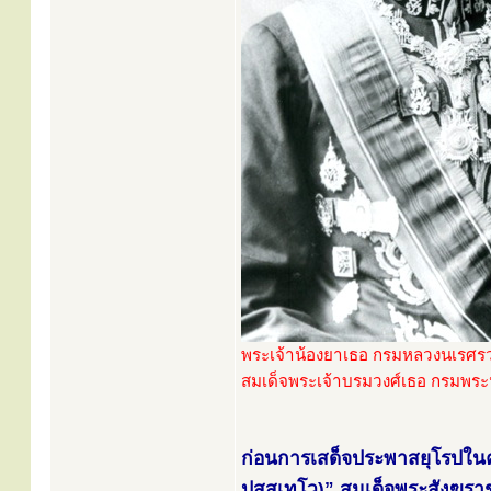
พระเจ้าน้องยาเธอ กรมหลวงนเรศรว
สมเด็จพระเจ้าบรมวงศ์เธอ กรมพระ
ก่อนการเสด็จประพาสยุโรปในค
ปุสฺสเทโว)” สมเด็จพระสังฆรา