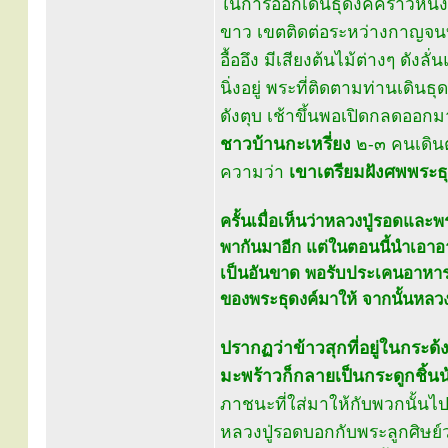
ในการออกเดินธุดงค์คราวหนึ่
ขาว เขตติดต่อระหว่างกาญจนบุร
อื้ออึง มีเสียงต้นไม้ต่างๆ ดั
นิ่งอยู่ พระที่ติดตามท่านเดินธ
ดังตุบ เช้าขึ้นพอเปิดกลดออกม
ชาวบ้านกะเหรี่ยง
๒-๓ คนเดินต
ความว่า
เขาเตรียมฝังศพพระธุ
ครั้นเมื่อเห็นว่าหลวงปู่รอดและพ
พากันมาอีก แต่ในตอนนี้นำเอาอ
เป็นอันขาด พอรับประเคนอาหารจ
ของพระธุดงค์มาให้ จากนั้นหลว
ปรากฏว่าข้าวสุกที่อยู่ในกระ
มะพร้าวก็กลายเป็นกระดูกชิ้นน
ภาชนะที่ใส่มาให้กับพวกนั้น
หลวงปู่รอดบอกกับพระลูกศิษย์ว่