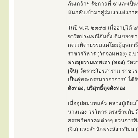
ล้นเกล้าฯ รัชกาลที่ ๕ และเป็น
หันกลับเข้ามาสู่ร่มเงาแห่งกาสาว
ในปี พ.ศ. ๒๓๙๗ เมื่ออายุได้ ๒
จารีตประเพณีอันดั้งเดิมของช
กตเวทิตาธรรมแด่โยมผู้บุพการ
ราชวรวิหาร (วัดจอมทอง) อ.บา
พระสุธรรมเทพเถร (ทอง)
วัดร
(จีน)
วัดราชโอรสาราม ราชวรว
เป็นคู่พระกรรมวาจาจารย์ ได้
ดังทอง, บริสุทธิ์ดุจดังทอง
เมื่ออุปสมบทแล้ว หลวงปู่เอี่
นางนอง วรวิหาร ตรงข้ามกับวั
สรรพวิทยาคมต่างๆ ส่วนการศึก
(จีน) และสำนักพระสังวรวิมล 