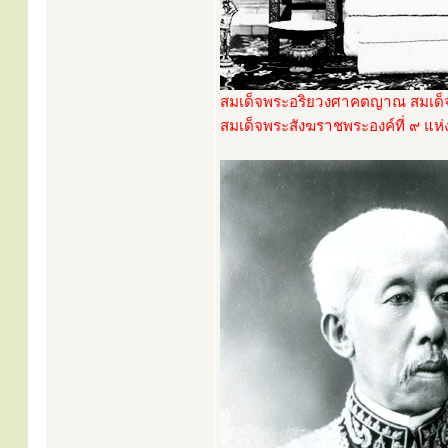
สมเด็จพระอริยวงศาคตญาณ สมเด็จพ
สมเด็จพระสังฆราชพระองค์ที่ ๙ แห่ง