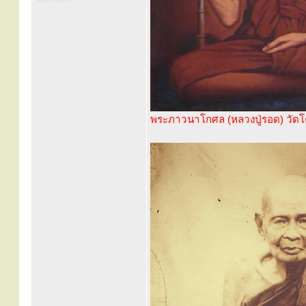
พระภาวนาโกศล (หลวงปู่รอด) วัด