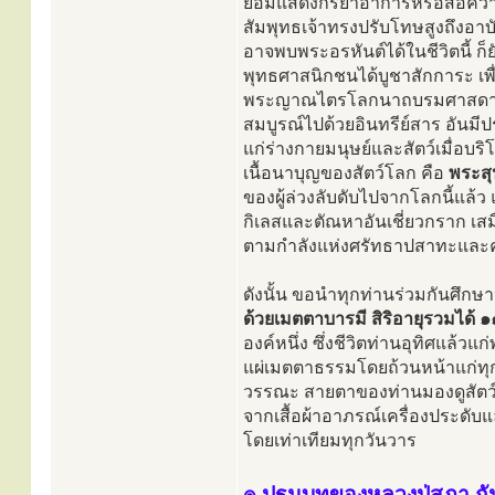
ย่อมแสดงกิริยาอาการหรือสื่อคว
สัมพุทธเจ้าทรงปรับโทษสูงถึงอาบั
อาจพบพระอรหันต์ได้ในชีวิตนี้ ก็ย
พุทธศาสนิกชนได้บูชาสักการะ เพื
พระญาณไตรโลกนาถบรมศาสดาทรงต
สมบูรณ์ไปด้วยอินทรีย์สาร อันมีป
แก่ร่างกายมนุษย์และสัตว์เมื่อบ
เนื้อนาบุญของสัตว์โลก คือ
พระสุ
ของผู้ล่วงลับดับไปจากโลกนี้แล้ว แ
กิเลสและตัณหาอันเชี่ยวกราก เสม
ตามกำลังแห่งศรัทธาปสาทะและควา
ดังนั้น ขอนำทุกท่านร่วมกันศึกษ
ด้วยเมตตาบารมี สิริอายุรวมได้ 
องค์หนึ่ง ซึ่งชีวิตท่านอุทิศแล้
แผ่เมตตาธรรมโดยถ้วนหน้าแก่ทุกชี
วรรณะ สายตาของท่านมองดูสัตว์
จากเสื้อผ้าอาภรณ์เครื่องประดับ
โดยเท่าเทียมทุกวันวาร
๏ ปฐมบทของหลวงปู่สุภา กั