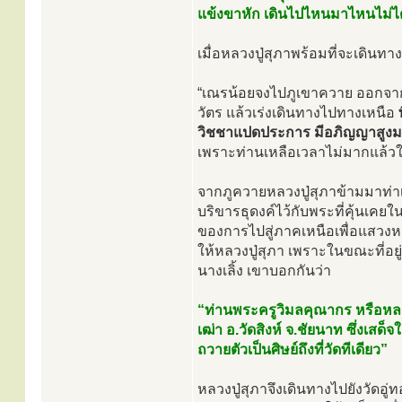
แข้งขาหัก เดินไปไหนมาไหนไม่ได้
เมื่อหลวงปู่สุภาพร้อมที่จะเดินทา
“เณรน้อยจงไปภูเขาควาย ออกจากภู
วัตร แล้วเร่งเดินทางไปทางเหนือ
วิชชาแปดประการ มีอภิญญาสูงมา
เพราะท่านเหลือเวลาไม่มากแล้ว
จากภูควายหลวงปู่สุภาข้ามมาท่าเ
บริขารธุดงค์ไว้กับพระที่คุ้นเคย
ของการไปสู่ภาคเหนือเพื่อแสวง
ให้หลวงปู่สุภา เพราะในขณะที่อยู่ท
นางเลิ้ง เขาบอกกันว่า
“ท่านพระครูวิมลคุณากร หรือหลว
เฒ่า อ.วัดสิงห์ จ.ชัยนาท ซึ่งเสด
ถวายตัวเป็นศิษย์ถึงที่วัดทีเดียว”
หลวงปู่สุภาจึงเดินทางไปยังวัดอ