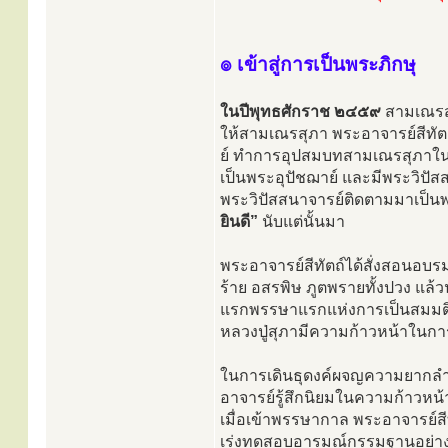
๏ เข้าสู่การเป็นพระภิกษุ
ในปีพุทธศักราช ๒๔๕๙
สามเณรสุ
ให้สามเณรสุภา พระอาจารย์สีทัตถ
ย์ ทำการอุปสมบทสามเณรสุภาในถ
เป็นพระอุปัชฌาย์ และมีพระวิปั
พระวิปัสสนาจารย์ติดตามมาเป็นพ
ยินดี”
นับแต่นั้นมา
พระอาจารย์สีทัตถ์ได้สั่งสอนอบร
ร้าย อสรพิษ ภูตพรายทั้งปวง แล้ว
แรกพรรษาแรกแห่งการเป็นสมมติส
หลวงปู่สุภามีความก้าวหน้าในกา
ในการเดินธุดงค์ผจญความยากลำบาก
อาจารย์รู้สึกนิยมในความก้าวหน้า
เมื่อเข้าพรรษากาล พระอาจารย์สีท
เร่งทดสอบอารมณ์กรรมฐานอย่าง