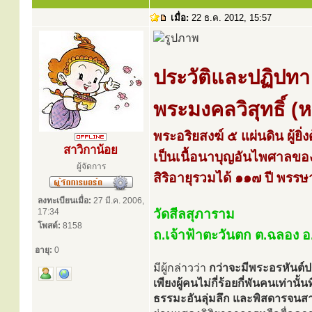
เมื่อ:
22 ธ.ค. 2012, 15:57
ประวัติและปฏิปทา
พระมงคลวิสุทธิ์ (ห
พระอริยสงฆ์ ๕ แผ่นดิน ผู้ยิ
สาวิกาน้อย
เป็นเนื้อนาบุญอันไพศาลของ
ผู้จัดการ
สิริอายุรวมได้ ๑๑๗ ปี พรร
ลงทะเบียนเมื่อ:
27 มี.ค. 2006,
17:34
วัดสีลสุภาราม
โพสต์:
8158
ถ.เจ้าฟ้าตะวันตก ต.ฉลอง อ.เ
อายุ:
0
มีผู้กล่าวว่า
กว่าจะมีพระอรหันต์
เพียงผู้คนไม่กี่ร้อยกี่พันคนเท่
ธรรมะอันลุ่มลึก และพิสดารจนสา