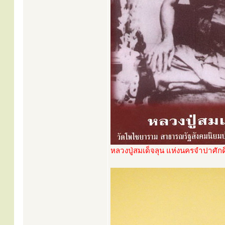
หลวงปู่สมเด็จลุน แห่งนครจำปาศั