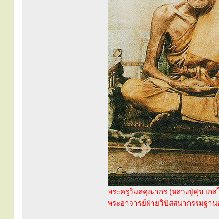
พระครูวิมลคุณากร (หลวงปู่ศุข เ
พระอาจารย์ฝ่ายวิปัสสนากรรมฐานองค