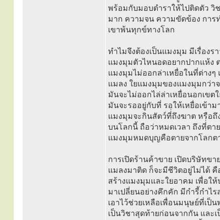
พร้อมกับมอบตำราให้ไปติดตัว วิชา
มาก ความจน ความขัดข้อง การทำมาห
เขาพ้นทุกข์ทางโลก
ทำไมจึงต้องเป็นแมงมุม มีเรื่องร
แมงมุมตัวไหนอดอยากปากแห้ง ตาย
แมงมุมไม่ออกล่าเหยื่อในที่ต่างๆ
แมลง ใยแมงมุมของแมงมุมกว่าจะได
มันจะไม่ออกไล่ล่าเหยื่อนอกเขต
มันจะรออยู่กับที่ รอให้เหยื่อเข้
แมงมุมจะกินสัตว์ที่่ถึงฆาต หรือถ
บนโลกนี้ ถือว่าหมดเวลา ถึงที่่ตา
แมงมุมหมดบุญคือตายจากโลกต
การเปิดร้านค้าขาย เปิดบริษัทขาย
แมลงมาติด ก็จะมีชีวิตอยู่ไม่ได
สร้างแมงมุมและใยอาคม เพื่อให้บร
มาเปลี่ยนอย่างคึกคัก มีกำรี้กำไ
เอาไว้ช่วยเหลือเพื่อนมนุษย์ที่เ
เป็นวิชาสุดท้ายก่อนจากกัน และเ