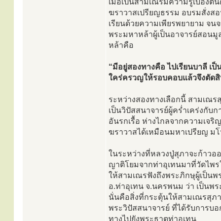
เมื่อเป็นสามเณรมีความรู้เบื้องต
ฆราวาสเปรียญธรรม อบรมสั่งสอน
เรียนด้วยความเพียรพยายาม จนจบ
พระมหาหล้าผู้เป็นอาจารย์สอนม
หล้าคือ
“มีอยู่สองทางคือ ไปเรียนบาลี เ
ใคร่ครวญให้รอบคอบแล้วจึงตัดส
ระหว่างสองทางเลือกนี้ สามเณรส
เป็นวิปัสสนาจารย์ผู้คร่ำเคร่ง
อันรกเรื้อ ห่างไกลจากความเจริ
ฆราวาสได้เหมือนมหาเปรียญ มโนนึก
ในระหว่างที่หลวงปู่สุภาจะก้าวออก
ญาติโยมจากท่าอุเทนมาที่วัดไพรให
ให้สามเณรฟังถึงพระภิกษุผู้เป็น
อ.ท่าอุเทน จ.นครพนม ว่า เป็นพ
นั่นคือสิ่งที่กระตุ้นให้สามเณรส
พระวิปัสสนาจารย์ ที่ได้รับการบ
ทางไปยังพระธาตุท่าอุเทน