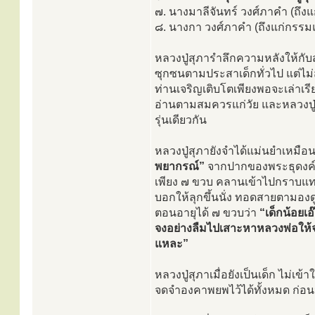
๗. นางมาลีจันทร์ วงศ์ภาคำ (ถึง
๘. นางกา วงศ์ภาคำ (ถึงแก่กรรมแ
หลวงปู่สุภารำลึกความหลังให้กับสานุศ
ซุกซนตามประสาเด็กทั่วไป แต่ไม่สร้
ท่านเจริญเติบโตเพียงพอจะเล่าเรีย
อ่านตามสมควรแก่วัย และหลวงปู่ก
รุ่นเดียวกัน
หลวงปู่สุภายังจำได้แม่นยำเหมือนเพิ่
พยากรณ์”
จากปากของพระธุดงค์ที่
เพียง ๗ ขวบ คลานเข้าไปกราบแทบ
บอกให้ลุกขึ้นนั่ง ทอดสายตามองดูรู
ตอนอายุได้ ๗ ขวบว่า
“เด็กน้อยเ
จงอย่างลืมไปเสาะหาหลวงพ่อให้จง
แหละ”
หลวงปู่สุภาเมื่อยังเป็นเด็ก ไม่เข
จดจำองคาพยพไว้ได้ทั้งหมด ก่อ