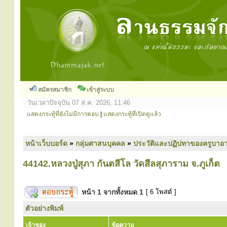
สมัครสมาชิก
เข้าสู่ระบบ
วันเวลาปัจจุบัน 07 ส.ค. 2026, 11:46
แสดงกระทู้ที่ยังไม่มีการตอบ
|
แสดงกระทู้ที่เปิดดูแล้ว
หน้าเว็บบอร์ด
»
กลุ่มศาสนบุคคล
»
ประวัติและปฏิปทาของครูบาอา
44142.หลวงปู่สุภา กันตสีโล วัดสีลสุภาราม จ.ภูเก็ต
หน้า
1
จากทั้งหมด
1
[ 6 โพสต์ ]
ตัวอย่างพิมพ์
เจ้าของ
ข้อความ