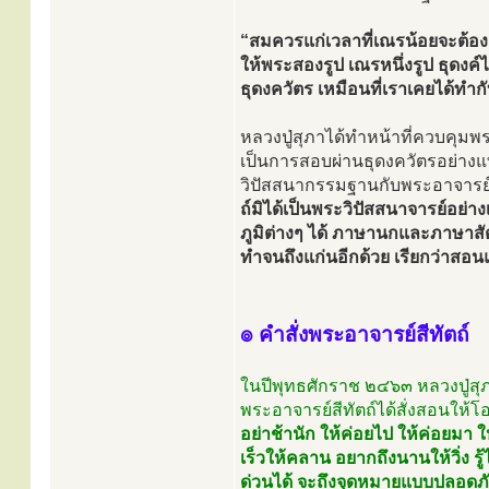
“สมควรแก่เวลาที่เณรน้อยจะต้อง
ให้พระสองรูป เณรหนึ่งรูป ธุดงค
ธุดงควัตร เหมือนที่เราเคยได้ทำกั
หลวงปู่สุภาได้ทำหน้าที่ควบคุม
เป็นการสอบผ่านธุดงควัตรอย่างแท้
วิปัสสนากรรมฐานกับพระอาจารย์ส
ถ์มิได้เป็นพระวิปัสสนาจารย์อย
ภูมิต่างๆ ได้ ภาษานกและภาษาสัตว
ทำจนถึงแก่นอีกด้วย เรียกว่าสอน
๏ คำสั่งพระอาจารย์สีทัตถ์
ในปีพุทธศักราช ๒๔๖๓ หลวงปู่สุภา
พระอาจารย์สีทัตถ์ได้สั่งสอนให้
อย่าช้านัก ให้ค่อยไป ให้ค่อยมา 
เร็วให้คลาน อยากถึงนานให้วิ่ง 
ด่วนได้ จะถึงจุดหมายแบบปลอดภัย