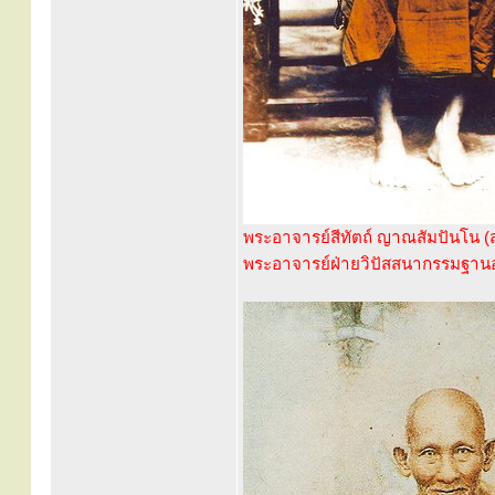
พระอาจารย์สีทัตถ์ ญาณสัมปันโน 
พระอาจารย์ฝ่ายวิปัสสนากรรมฐานอ