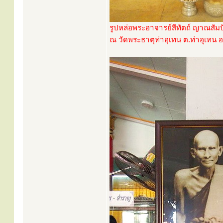
รูปหล่อพระอาจารย์สีทัตถ์ ญาณสัม
ณ วัดพระธาตุท่าอุเทน ต.ท่าอุเทน 