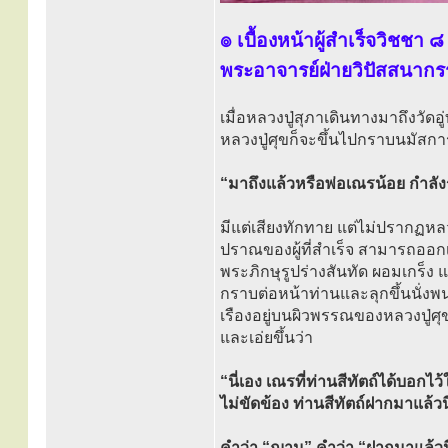
๏ เบื้องหน้าผู้สำเร็จวิชชา 
พระอาจารย์ฝ่ายวิปัสสนากร
เมื่อหลวงปู่สุภาเดินทางมาถึงวัด
หลวงปู่ศุขก็จะขึ้นไปกราบนมัสกา
“มาถึงแล้วหรือพ่อเณรน้อย กำลังร
มีแต่เสียงทักทาย แต่ไม่ปรากฏหลวง
ปราณของผู้ที่สำเร็จ สามารถออกเสี
พระภิกษุรูปร่างสันทัด ผอมเกร็ง 
กราบต่อหน้าท่านและลุกขึ้นนั่งพนม
เรืองอยู่บนผิวพรรณของหลวงปู่ศุข
และเอ่ยขึ้นว่า
“นี่เอง เณรที่ท่านสีทัตถ์ได้บอก
ไม่ขัดข้อง ท่านสีทัตถ์ฝากมาแล้วนี
คำว่า “ฌาน” คำว่า “ฝากมาแล้วนี