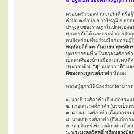
ครอบครัวของท่านขุนภักดี หรือผ
คำบ่อ ต.คำบ่อ อ.วาริชภูมิ จ.สกล
บำรุงสุขของราษฎรในปกครองอย่าง
พอจะอภัยได้ และกระทำการจับกุม
คนจึงพร้อมที่จะร่วมมือกับท่านผ
พฤหัสบดีที่ ๑๗ กันยายน พุทธศัก
บุตรชายคนที่ ๖ ในสกุลวงศ์ภาคำ 
เป็นคนดีของบ้านเมือง และคนดีศร
ประกอบด้วย
“สุ”
แปลว่า
“ดี”
แล
ดีของตระกูลวงศ์ภาคำ
นั่นเอง
หลวงปู่สุภามีพี่น้องร่วมบิดามาร
๑. นางสี วงศ์ภาคำ (ถึงแก่กรรมแล
๒. นายเสน วงศ์ภาคำ (บวชเป็นพ
๓. นางผม วงศ์ภาคำ (ถึงแก่กรรมแ
๔. นางเกตุ วงศ์ภาคำ (ถึงแก่กรรม
๕. นายจันทร์เพ็ง วงศ์ภาคำ (ถึงแ
๖.
พระมงคลวิสุทธิ์ หรือหลวงปู่สุ