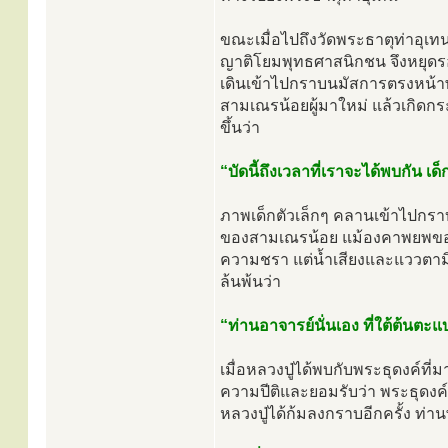
ขณะเมื่อไปถึงวัดพระธาตุท่าอุเ
ญาติโยมพุทธศาสนิกชน จึงหยุดรอ
เดินเข้าไปกราบนมัสการตรงหน้
สามเณรน้อยผู้มาใหม่ แล้วเกิดก
ขึ้นว่า
“บัดนี้ถึงเวลาที่เราจะได้พบกัน เด
ภาพเด็กตัวเล็กๆ คลานเข้าไปกร
ของสามเณรน้อย แม้องคาพยพของใบ
ความชรา แต่น้ำเสียงและแววตามิ
ล้นพ้นว่า
“ท่านอาจารย์นั่นเอง ที่ใต้ต้นตะแ
เมื่อหลวงปู่ได้พบกับพระธุดงค์ที
ความปีติและยอมรับว่า พระธุดงค์
หลวงปู่ได้ก้มลงกราบอีกครั้ง ท่า