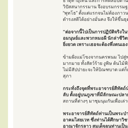
ธาตุท่าอุเทน และการทดสอบด้าน
วิปัสสนากรรมาน จึงอบรมกรรมฐ
“พุทโธ” ตั้งแต่แรกจนไม่ต้องภา
ดำรงสติได้อย่างมั่นคง จึงให้ขึ
“ต่อจากนี้ไปเป็นการปฏิบัติจริง
อมนุษย์และพวกหมอผี นักล่าชีวิต
ยิ่งยวด เพราะเธอจะต้องพึ่งตนเอ
ข้ามฝั่งแม่โขงจากนครพนม ไปส
มากมาย ทั้งสัตว์ร้าย งูพิษ ต้น
ไม่มีสัปปายะจะให้บิณฑบาต แต่
สุภา
กระทั่งถึงจุดที่พระอาจารย์สีทัต
ลับ ตั้งอยู่บนภูเขาที่มีลักษณะ
สถานที่ต่างๆ มาชุมนุมกันเพื่อเล
พระอาจารย์สีทัตถ์ท่านเป็นพระป
อาคมไสยเวท ซึ่งท่านได้ศึกษาวิ
อาณาจักรลาว สมเด็จลุนท่านเป