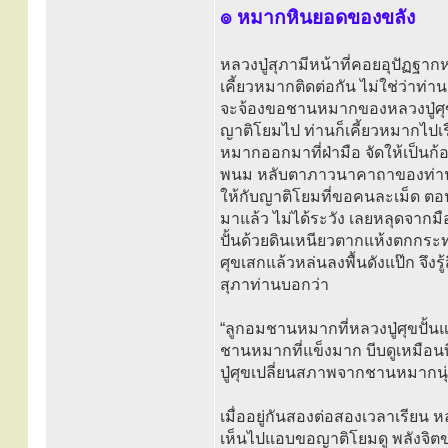
๏ หมากหินยอดของขลัง
หลวงปู่สุภามีหน้าที่คอยอุปัฏฐา
เคี้ยวหมากติดต่อกัน ไม่ใช่ว่าท่า
จะจ้องขอชานหมากของหลวงปู่ศุขที่เ
ญาติโยมไป ท่านก็เคี้ยวหมากไป
หมากออกมาที่ฝ่ามือ จัดให้เป็นก้
พนม หลับตาภาวนาคาถาของท่านครู่
ให้กับญาติโยมที่ขอคนละเม็ด ตอ
มาแล้ว ไม่ได้ระวัง เลยหลุดจากมือ
ปั้นด้วยดินเหนียวตากแห้งตกกระทบ
ศุขเสกแล้วหล่นลงพื้นดังแป๊ก จึง
สุภาท่านบอกว่า
“ลูกอมชานหมากที่หลวงปู่ศุขปั้น
ชานหมากที่แข็งมาก บีบดูเหมือนบี
ปู่ศุขเปลี่ยนสภาพจากชานหมากนุ่
เมื่ออยู่กันสองต่อสองเวลาเรียน 
เห็นไปแอบขอญาติโยมดู พลังจิตข