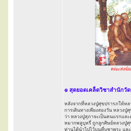
คณะสงฆ์มา
๏ สุดยอดเคล็ดวิชาสำนักว
หลังจากที่หลวงปู่ศุขปรารภให้หลว
การเดินทางเพียงสองวัน หลวงปู่ศุข
ว่า หลวงปู่สุภาจะเป็นคนแรกและค
หมากพลูบุหรี่ ถูกลูกศิษย์หลวงปู่ศุ
ท่านได้นำไปไว้บนที่บูชาพระ แ