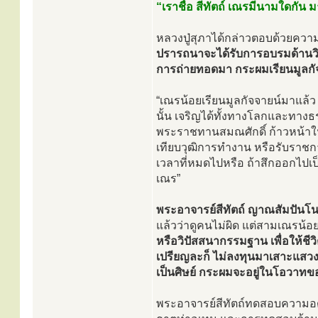
“เราชื่อ สีทัตถ์ เณรมีนามใดกัน
หลวงปู่สุภาได้กล่าวตอบด้วยความป
ปรารถนาจะได้รับการอบรมด้านว
การถ่ายทอดมา กระผมเรียนมูลกัจ
“เณรน้อยเรียนมูลกัจจายน์มาแล้ว 
นั้น เจริญได้ทั้งทางโลกและทางธร
พระราชทานสมณศักดิ์ ก้าวหน้าใ
เทียบวุฒิการทำงาน หรือรับราชกา
เวลาที่หมดไปหรือ ถ้าสึกออกไปเป็
เณร”
พระอาจารย์สีทัตถ์ ญาณสัมปันโ
แล้วว่าดูคนไม่ผิด แต่สามเณรน้อ
หรือวิปัสสนากรรมฐาน เพื่อให้
เปรียญละก็ ไม่ลงทุนมาเสาะแสวง
เป็นศิษย์ กระผมจะอยู่ในโอวาท
พระอาจารย์สีทัตถ์ทดสอบความอ