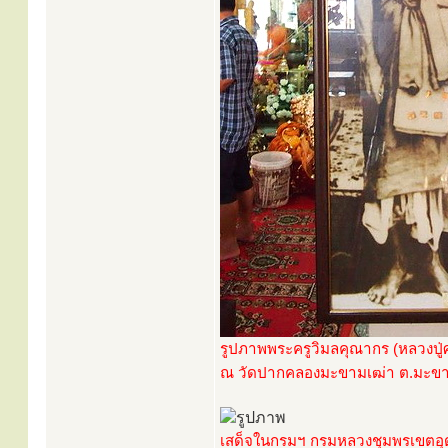
รูปภาพพระครูวิมลคุณากร (หลวงปู่ศ
ณ วัดปากคลองมะขามเฒ่า ต.มะขามเ
เสด็จในกรมฯ กรมหลวงชุมพรเขตอุดมศ