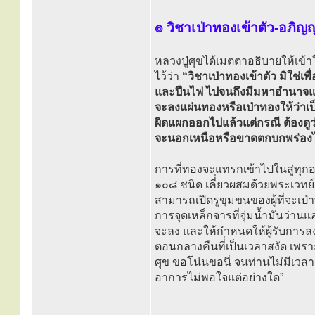
๏ วิชาเป่าทองเข้าตัว-อภิญ
หลวงปู่ศุขได้เมตตาอธิบายให้เข้
ไว้ว่า
“วิชาเป่าทองเข้าตัว มิใช่
และปืนไฟ ไปจนถึงมีมหาอำนาจแล
จะลงแผ่นทองหรือเป่าทองให้ว่าเป็
ผิดแผกออกไปแล้วแต่กรณี ต้องดู
จะนอกเหนือหรือขาดตกบกพร่องไม่
การที่ทองจะแทรกเข้าไปในสู่ทุกอณ
๑๐๘ ชนิด เคี่่ยวผสมด้วยพระเวทย์
สามารถเปิดรูขุมขนของผู้ที่จะเป่าท
การจุดเหล็กจารที่จุ่มน้ำมันว่าน
จะลง และให้กำหนดให้ผู้รับการ
ตอนกลางคืนที่่เป็นเวลาสงัด เพ
ศุข ขอโน่นขอนี่ จนท่านไม่มีเวลา
อาการไม่พอใจแต่อย่างใด”