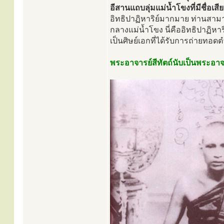
อีสานแถบลุ่มแม่น้ำโขงที่มีชื่อเสี
อิทธิปาฏิหาริย์มากมาย ท่านสามา
กลางแม่น้ำโขง นี่คืออิทธิปาฏิห
เป็นศิษย์เอกที่ได้รับการถ่ายทอ
พระอาจารย์สีทัตถ์นับเป็นพระอ