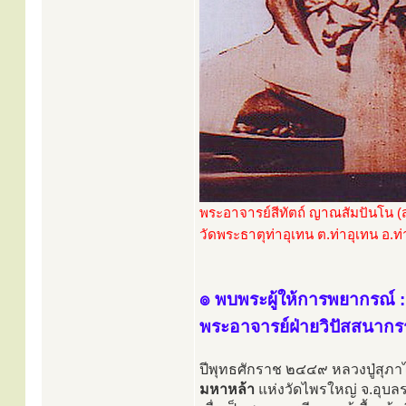
พระอาจารย์สีทัตถ์ ญาณสัมปันโน 
วัดพระธาตุท่าอุเทน ต.ท่าอุเทน อ.
๏ พบพระผู้ให้การพยากรณ์ :
พระอาจารย์ฝ่ายวิปัสสนาก
ปีพุทธศักราช ๒๔๔๙ หลวงปู่สุภ
มหาหล้า
แห่งวัดไพรใหญ่ จ.อุบล