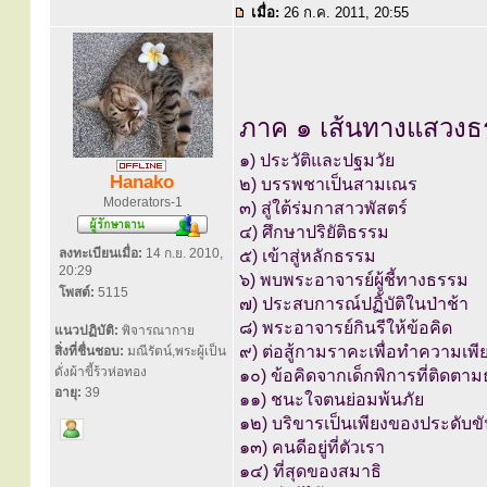
เมื่อ:
26 ก.ค. 2011, 20:55
ภาค ๑ เส้นทางแสวงธ
๑) ประวัติและปฐมวัย
Hanako
๒) บรรพชาเป็นสามเณร
Moderators-1
๓) สู่ใต้ร่มกาสาวพัสตร์
๔) ศึกษาปริยัติธรรม
ลงทะเบียนเมื่อ:
14 ก.ย. 2010,
๕) เข้าสู่หลักธรรม
20:29
๖) พบพระอาจารย์ผู้ชี้ทางธรรม
โพสต์:
5115
๗) ประสบการณ์ปฏิับัติในป่าช้า
๘) พระอาจารย์กินรีให้ข้อคิด
แนวปฏิบัติ:
พิจารณากาย
๙) ต่อสู้กามราคะเพื่อทำความเพี
สิ่งที่ชื่นชอบ:
มณีรัตน์,พระผู้เป็น
ดั่งผ้าขี้ร้วห่อทอง
๑๐) ข้อคิดจากเด็กพิการที่ติดตามธ
อายุ:
39
๑๑) ชนะใจตนย่อมพ้นภัย
๑๒) บริขารเป็นเพียงของประดับขั
๑๓) คนดีอยู่ที่ตัวเรา
๑๔) ที่สุดของสมาธิ