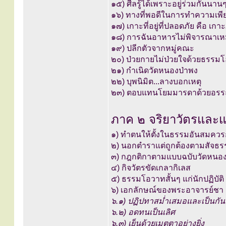
๑๕) ศีลรู้ได้เพราะอยู่ร่วมกันนาน
๑๖) ทางที่พอดีในการทำความเพี
๑๗) เกาะที่อยู่ที่ปลอดภัย คือ เก
๑๘) การฉันอาหารไม่พิจารณาเหม
๑๙) ปลีกตัวจากหมู่คณะ
๒๐) ป่วยกายไม่ป่วยใจด้วยธรรม
๒๑) กำเนิดวัดหนองป่าพง
๒๒) บุพนิมิต...ลางบอกเหตุ
๒๓) ตอบแทนโยมมารดาด้วยอร
ภาค ๒ จริยาวัตรแล
๑) ทำตนให้ตั้งในธรรมอันสมควรก่
๒) นอกตำราแต่ถูกต้องตามสัจธร
๓) กฎกติกาตามแบบฉบับวัดหนอง
๔) กิจวัตรขัดเกลากิเลส
๕) ธรรมโอวาทสั้นๆ แก่นักปฏิบัติ
๖) เอกลักษณ์ของพระอาจารย์ชา
๖.๑) ปฏิปทาสม่ำเสมอและเป็นกัน
๖.๒) อดทนเป็นเลิศ
๖.๓) เย็นด้วยเมตตาอย่างยิ่ง