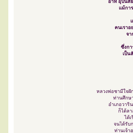
อาทิ อุปนิส
แม้การ
แ
คนเราอยา
จาก
ซึ่งก
เป็น
หลวงพ่อชามีใจฝัก
ท่านศึกษ
อำเภอวาริน
ก็ได้ล
ได้เ
จนได้รั
ท่านเจ้าอ