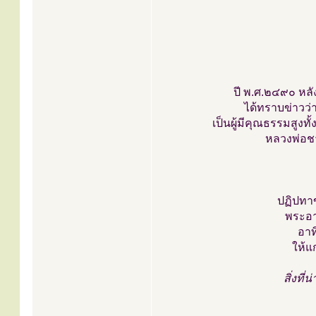
ปี พ.ศ.๒๔๙๐ หลั
ได้ทราบข่าวว่
เป็นผู้มีคุณธรรมสูง
หลวงพ่อชา
ปฏิปทาข
พระอา
อาท
ให้แ
สิ่งที