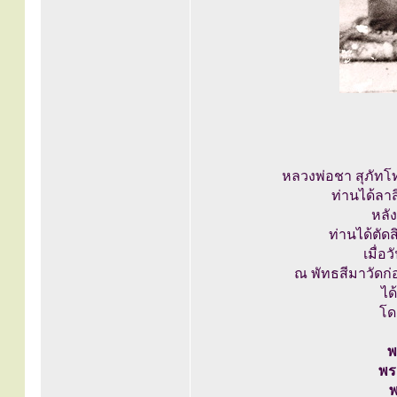
หลวงพ่อชา สุภัทโ
ท่านได้ลา
หลั
ท่านได้ตัด
เมื่อ
ณ พัทธสีมาวัดก
ได
โด
พ
พร
พ