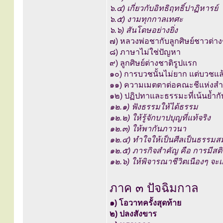
๖.๔) เกี่ยวกับอิทธิฤทธิ์ปาฏิหารย์
๖.๕) งามทุกกาลเทศะ
๖.๖) สันโดษอย่างยิ่ง
๗) หลวงพ่อชากับลูกศิษย์ชาวต่าง
๘) ภาษาไม่ใช่ปัญหา
๙) ลูกศิษย์ต่างชาติรูปแรก
๑๐) การบวชนั้นไม่ยาก แต่บวชแล้
๑๑) ความเมตตาต่อคณะชีแห่งสำ
๑๒) ปฏิปทาและธรรมะที่เน้นย้ำ
๑๒.๑) ฟังธรรมให้ได้ธรรม
๑๒.๒) ให้รู้จักบาปบุญที่แท้จริง
๑๒.๓) ให้พากันภาวนา
๑๒.๔) ทำใจให้เป็นศีลเป็นธรรมสม
๑๒.๕) ภารกิจสำคัญ คือ การมีสติ
๑๒.๖) ให้พิจารณาชีวิตเนืองๆ จะ
ภาค ๓ ปัจฉิมกาล
๑) โอวาทครั้งสุดท้าย
๒) ปลงสังขาร