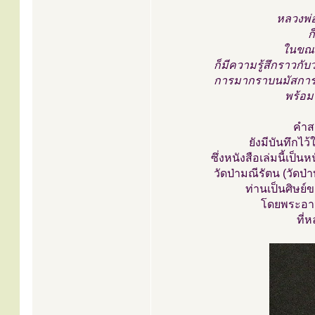
หลวงพ่อ
ก
ในขณะน
ก็มีความรู้สึกราวกั
การมากราบนมัสการหลว
พร้อม
คำสอ
ยังมีบันทึกไว
ซึ่งหนังสือเล่มนี้เป
วัดป่ามณีรัตน (วัดป
ท่านเป็นศิษย์
โดยพระอาจ
ที่