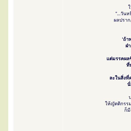
ใ
“...วัน
ผลปรากฏ
‘ถ้า
ฝ่
แต่มรรคผลขึ
ที
ละในสิ่งที่
น
บ
ให้ญัตติกรรม
ก็ม