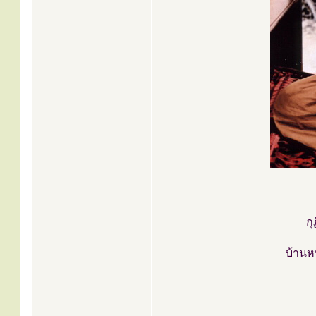
ก
บ้านห