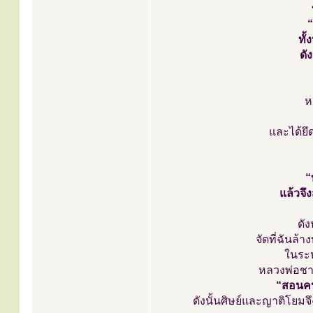
“
ทั
ดั
ห
และได้ยึ
“
แล้วจึ
ดัง
จัดที่ฉันล้
ในระห
หลวงพ่อชาท
“สอนคน
ดังนั้นศิษย์และญาติโยมจ