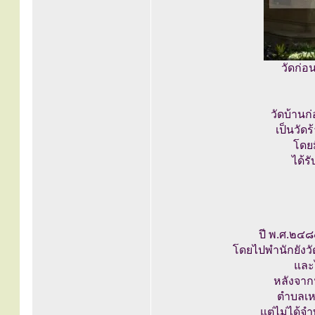
วัดก่อ
วัดบ้านก
เป็นวัด
โดย
ได้ร
ปี พ.ศ.๒๔๘
โดยไปพำนักยังวั
และไ
หลังจาก
ตำบลเห
แต่ไม่ได้จำ