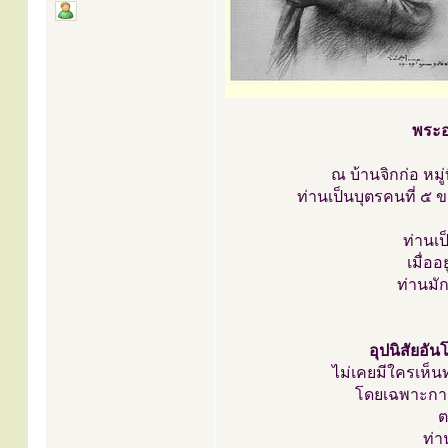
พระอ
ณ บ้านจิกก่อ หม
ท่านเป็นบุตรคนที่ ๕ 
ท่านเป
เมื่ออ
ท่านมั
อุปนิสัยอั
ไม่เคยมีใครเห็น
โดยเฉพาะการช
ต
ท่า