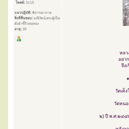
โพสต์:
5115
แนวปฏิบัติ:
พิจารณากาย
สิ่งที่ชื่นชอบ:
มณีรัตน์,พระผู้เป็น
ดั่งผ้าขี้ร้วห่อทอง
อายุ:
39
หลว
อยาก
จึง
๑
วัดเค็
วัดหนอ
๒) ปี พ.ศ.๒๔๘
หลังจา