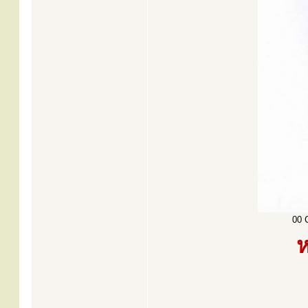
00 C
ห