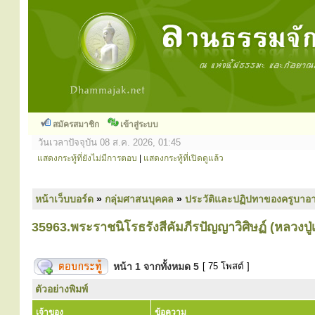
สมัครสมาชิก
เข้าสู่ระบบ
วันเวลาปัจจุบัน 08 ส.ค. 2026, 01:45
แสดงกระทู้ที่ยังไม่มีการตอบ
|
แสดงกระทู้ที่เปิดดูแล้ว
หน้าเว็บบอร์ด
»
กลุ่มศาสนบุคคล
»
ประวัติและปฏิปทาของครูบาอา
35963.พระราชนิโรธรังสีคัมภีรปัญญาวิศิษฏ์ (หลวงปู่เ
หน้า
1
จากทั้งหมด
5
[ 75 โพสต์ ]
ตัวอย่างพิมพ์
เจ้าของ
ข้อความ