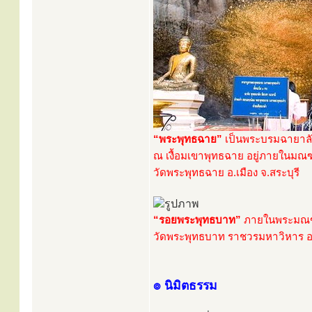
“พระพุทธฉาย”
เป็นพระบรมฉายาลั
ณ เงื้อมเขาพุทธฉาย อยู่ภายในม
วัดพระพุทธฉาย อ.เมือง จ.สระบุรี
“รอยพระพุทธบาท”
ภายในพระมณ
วัดพระพุทธบาท ราชวรมหาวิหาร อ.
๏ นิมิตธรรม