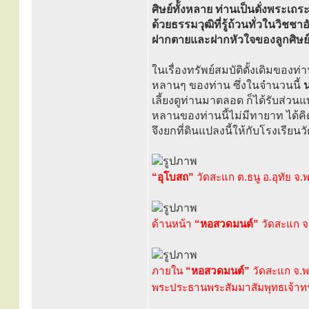
ศิษย์ทั้งหลาย ท่านเป็นดั่งพระเถร
ด้วยธรรมวุฒิที่รู้ถ้วนทั่วในวิชชา
ฝากตายและฝากหัวใจของลูกศิษย
ในเรื่องทรัพย์สมบัติดั้งเดิมของท่
หลานๆ ของท่าน ซึ่งในจำนวนนี้
น
เลี้ยงดูท่านมาตลอด ก็ได้รับส่วน
หลานของท่านนี้ไม่มีทายาท ได้ค
จึงยกที่ดินแปลงนี้ให้กับโรงเรีย
“อุโบสถ”
วัดสะแก ต.ธนู อ.อุทัย จ
ด้านหน้า
“หอสวดมนต์”
วัดสะแก จ
ภายใน
“หอสวดมนต์”
วัดสะแก จ.พ
พระประธานพระสัมมาสัมพุทธเจ้าทรงเ