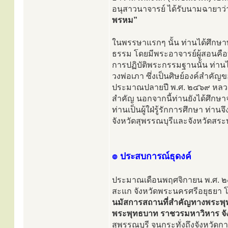
อนุสาวนาจารย์ ได้รับนามฉายาว
พรหม”
ในพรรษาแรกๆ นั้น ท่านได้ศึกษาพระ
ธรรม โดยมีพระอาจารย์ผู้สอนคือท
การปฏิบัติพระกรรมฐานนั้น ท่านไ
วงพ่อเภา ซึ่งเป็นศิษย์องค์สำคัญ
ประมาณปลายปี พ.ศ. ๒๔๖๙ หลวงพ
สำคัญ นอกจากนี้ท่านยังได้ศึกษา
ท่านเป็นผู้ใฝ่รู้รักการศึกษา ท่า
จังหวัดสุพรรณบุรีและจังหวัดสระบ
๏ ประสบการณ์ธุดงค์
ประมาณเดือนพฤศจิกายน พ.ศ. ๒๔๘๖
สะแก จังหวัดพระนครศรีอยุธยา โ
นมัสการสถานที่สำคัญทางพระพุ
พระพุทธบาท ราชวรมหาวิหาร จัง
สุพรรณบุรี จนกระทั่งถึงจังหวัดกา