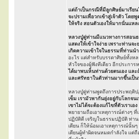
แต่ถ้าเป็นกรณีที่มีลูกศิษย์มาเรี
จะปรามเพื่อวกเข้าสู่เจ้าตัว โดยพู
ให้จริง สอนตัวเองให้มากนั่นแหละ
หลวงปู่ดู่ท่านมีแนวทางการสอนธรร
แสดงให้เข้าใจง่าย เพราะท่านจ
เกิดความเข้าใจในธรรมที่ท่านน
อะไร แต่สำหรับบรรดาศิษย์ทั้งหล
หัวใจของผู้ฟังทีเดียว อีกประการห
ได้มาพบเห็นท่านด้วยตนเอง และถ้
และศรัทธาในตัวท่านมากขึ้นเป็น
หลวงปู่ดู่ท่านพูดถึงการประพฤติปฏ
เข็ม เรามัวพากันยุ่งอยู่กับโลกจนเห
เขาไม่ได้จะต้องแก้ไขที่ตัวเรา
พยายามถือเอาเหตุการณ์ต่างๆ ที่
ปฏิบัติดี เจริญในธรรมปฏิบัติ ท่า
เตียน ก็ให้น้อมเอาเหตุการณ์นั้น
เตียนผู้ทำผิดจนหมดกำลังใจ แต่ถ