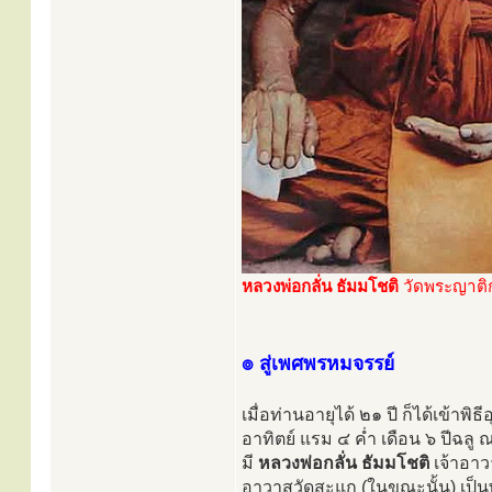
หลวงพ่อกลั่น ธัมมโชติ
วัดพระญาติ
๏ สู่เพศพรหมจรรย์
เมื่อท่านอายุได้ ๒๑ ปี ก็ได้เข้า
อาทิตย์ แรม ๔ ค่ำ เดือน ๖ ปีฉล
มี
หลวงพ่อกลั่น ธัมมโชติ
เจ้าอาว
อาวาสวัดสะแก (ในขณะนั้น) เป็