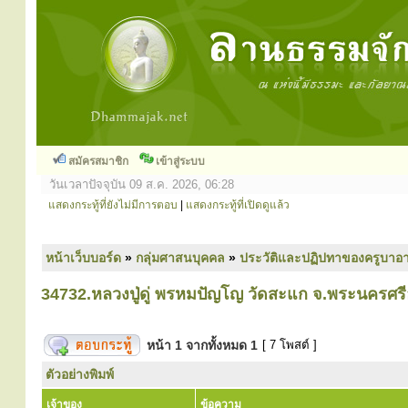
สมัครสมาชิก
เข้าสู่ระบบ
วันเวลาปัจจุบัน 09 ส.ค. 2026, 06:28
แสดงกระทู้ที่ยังไม่มีการตอบ
|
แสดงกระทู้ที่เปิดดูแล้ว
หน้าเว็บบอร์ด
»
กลุ่มศาสนบุคคล
»
ประวัติและปฏิปทาของครูบาอา
34732.หลวงปู่ดู่ พรหมปัญโญ วัดสะแก จ.พระนครศรี
หน้า
1
จากทั้งหมด
1
[ 7 โพสต์ ]
ตัวอย่างพิมพ์
เจ้าของ
ข้อความ