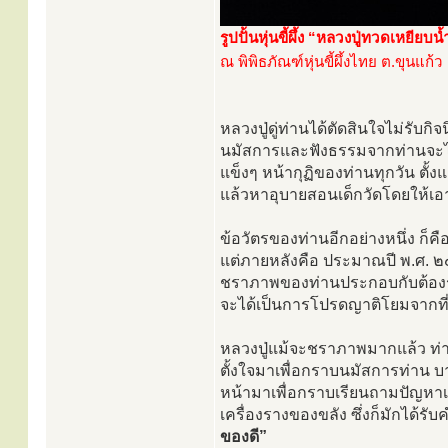
รูปปั้นหุ่นขี้ผึ้ง “หลวงปู่ทวดเหยียบ
ณ พิพิธภัณฑ์หุ่นขี้ผึ้งไทย ต.ขุนแก
หลวงปู่ดู่ท่านได้ตัดสินใจไม่รับก
นมัสการและฟังธรรมจากท่านจะไม่
แข็งๆ หน้ากุฏิของท่านทุกวัน ตั้ง
แล้วหาอุบายสอนเด็กวัดโดยให้เอ
ข้อวัตรของท่านอีกอย่างหนึ่ง ก็
แต่ภายหลังคือ ประมาณปี พ.ศ. ๒๕
ชราภาพของท่านประกอบกับต้องรั
จะได้เป็นการโปรดญาติโยมจากที่
หลวงปู่แม้จะชราภาพมากแล้ว ท่านก็
ตั้งใจมาเพื่อกราบนมัสการท่าน บ
หน้ามาเพื่อกราบเรียนถามปัญหาเ
เครื่องรางของขลัง ซึ่งก็มักได้ร
ของดี”