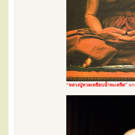
“หลวงปู่ทวดเหยียบน้ำทะเลจืด”
พระ