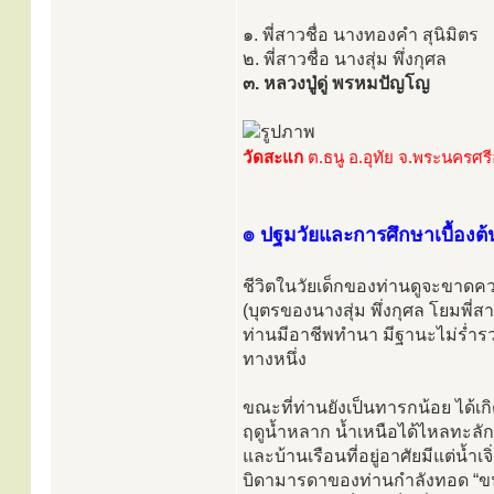
๑. พี่สาวชื่อ นางทองคำ สุนิมิตร
๒. พี่สาวชื่อ นางสุ่ม พึ่งกุศล
๓. หลวงปู่ดู่ พรหมปัญโญ
วัดสะแก
ต.ธนู อ.อุทัย จ.พระนครศร
๏ ปฐมวัยและการศึกษาเบื้องต้
ชีวิตในวัยเด็กของท่านดูจะขาดคว
(บุตรของนางสุ่ม พึ่งกุศล โยมพี่ส
ท่านมีอาชีพทำนา มีฐานะไม่ร่
ทางหนึ่ง
ขณะที่ท่านยังเป็นทารกน้อย ได้เกิด
ฤดูน้ำหลาก น้ำเหนือได้ไหลทะลัก
และบ้านเรือนที่อยู่อาศัยมีแต่น้ำ
บิดามารดาของท่านกำลังทอด “ขนมไข