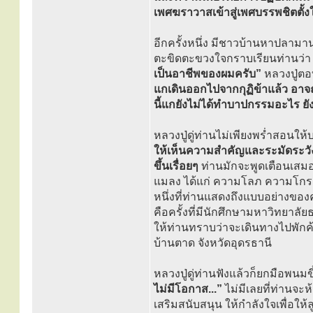
เพศฆราวาสเข้าสู่เพศบรรพชิตตั้งใ
อีกครั้งหนึ่ง มีชาวบ้านหาปลาม
ตะขิดตะขวงใจกราบเรียนท่านว่
เป็นอาชีพของผมครับ”
หลวงปู่ต
แกเดินออกไปจากกุฏิข้าแล้ว อาจถู
นี้แกยังไม่ได้ทำบาปกรรมอะไร ยังไง
หลวงปู่ดู่ท่านไม่เพียงพร่ำสอนใ
ให้เห็นความสำคัญและระมัดระวังใ
ขึ้นเรื่อยๆ
ท่านมักจะพูดเตือนเสมอๆ
แมลง ได้แก่ ความโลภ ความโกรธ 
หนึ่งที่ท่านแสดงถึงแบบอย่างของ
คือครั้งที่มีนักศึกษามหาวิทยาลั
ให้ท่านทราบว่าจะเดินทางไปพักค้
บ้านตาด จังหวัดอุดรธานี
หลวงปู่ดู่ท่านฟังแล้วก็ยกมือพนม
ไม่มีโอกาส...”
ไม่มีเลยที่ท่านจะ
เสริมสนับสนุน ให้กำลังใจเพื่อให