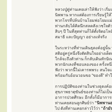
หลวงปู่ดู่ท่านเคยเล่าให้ฟังว่า เร
นิพพาน หากแต่ต้องการเรียนรู้ให้ไ
พวกโจรที่ปล้นบ้านโยมพ่อโยมแม่ท่
ท่านกลับได้คิดนึกสลดสังเวชใจตั
สิบๆ ปี ในที่สุดท่านก็ได้ตั้งจิต
สมาธิ และปัญญา อย่างแท้จริง
ในระหว่างที่ท่านเดินธุดงค์อยู่นั้
สติอยู่ครู่หนึ่งจึงตัดสินใจอย่างเด
ใกล้จะถึงตัวท่าน ก็กลับเดินทักษ
พวกนักเลงที่ชอบลองของ ครั้งหนึ
ฟังว่า พวกนี้ไม่เคารพพระ สนใจแ
พร้อมกับอ้อนวอนขอ “ของดี” ทำให
การปฏิบัติของท่านในช่วงธุดงค์อย
สุขภาพธาตุขันธ์ของท่านก็ไม่เป็น
อาการปวดศีรษะ อีกทั้งก็มีอาการเท
ท่านเคยสอนลูกศิษย์ว่า
“นิพพานอ
ไป ดังที่ท่านเคยกล่าวไว้ว่า
“ถ้ามั