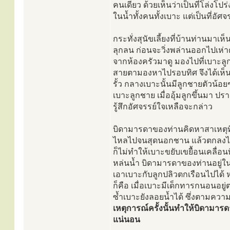
คนเดียว ด้วยเห็นว่าเป็นที่โล่งโ
ในน้ำทั้งคนทั้งเบาะ แต่เป็นที่อัศจ
กระทั่งสุนัขเลี้ยงที่บ้านท่านมาเ
ลุกลน ก่อนจะวิ่งพล่านออกไปเห่
จากห้องครัวมาดู มองไปที่เบาะลู
สายตามองหาไปรอบทิศ จึงได้เห็น
รั้ว กลางเบาะนั้นมีลูกชายตัวน้อ
เบาะลูกชาย เมื่ออุ้มลูกขึ้นมา 
รู้สึกอัศจรรย์ใจเหลือจะกล่าว
บิดามารดาของท่านคิดหาสาเหตุที่
ไหลไปจนสุดนอกชาน แล้วตกลงไป ก็
ก็ไม่ทำให้เบาะขยับเขยื้อนเคลื่อ
หล่นน้ำ บิดามารดาของท่านอยู่ใน
เอาเบาะกับลูกปลิวตกเรือนไปได้ 
ก็คือ เมื่อเบาะมีเด็กทารกนอนอยู
ซ้ำเบาะยังลอยน้ำได้ ซึ่งตามความเ
เหตุการณ์ครั้งนั้นทำให้บิดามารด
แน่นอน