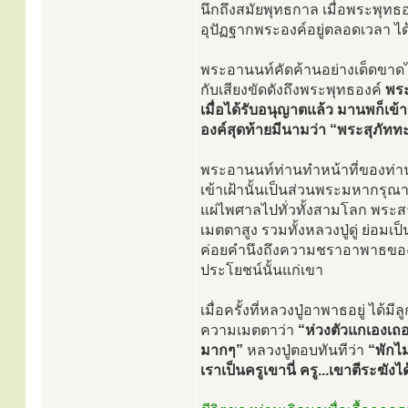
นึกถึงสมัยพุทธกาล เมื่อพระพุทธ
อุปัฏฐากพระองค์อยู่ตลอดเวลา ได้
พระอานนท์คัดค้านอย่างเด็ดขาดไม่
กับเสียงขัดดังถึงพระพุทธองค์
พระ
เมื่อได้รับอนุญาตแล้ว มานพก็เ
องค์สุดท้ายมีนามว่า “พระสุภัทท
พระอานนท์ท่านทำหน้าที่ของท่านถ
เข้าเฝ้านั้นเป็นส่วนพระมหากรุณ
แผ่ไพศาลไปทั่วทั้งสามโลก พระสาว
เมตตาสูง รวมทั้งหลวงปู่ดู่ ย่อมเ
ค่อยคำนึงถึงความชราอาพาธของท
ประโยชน์นั้นแก่เขา
เมื่อครั้งที่หลวงปู่อาพาธอยู่ ได้ม
ความเมตตาว่า
“ห่วงตัวแกเองเถ
มากๆ”
หลวงปู่ตอบทันทีว่า
“พักไ
เราเป็นครูเขานี่ ครู...เขาตีระฆั