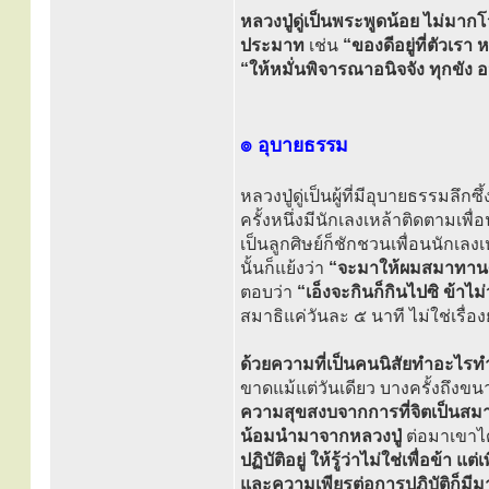
หลวงปู่ดู่เป็นพระพูดน้อย ไม่มา
ประมาท
เช่น
“ของดีอยู่ที่ตัวเรา 
“ให้หมั่นพิจารณาอนิจจัง ทุกขัง 
๏ อุบายธรรม
หลวงปู่ดู่เป็นผู้ที่มีอุบายธรรมลึ
ครั้งหนึ่งมีนักเลงเหล้าติดตามเพื่
เป็นลูกศิษย์ก็ชักชวนเพื่อนนักเลง
นั้นก็แย้งว่า
“จะมาให้ผมสมาทานศีลแ
ตอบว่า
“เอ็งจะกินก็กินไปซิ ข้าไม่
สมาธิแค่วันละ ๕ นาที ไม่ใช่เรื่
ด้วยความที่เป็นคนนิสัยทำอะไรทำจร
ขาดแม้แต่วันเดียว บางครั้งถึงขน
ความสุขสงบจากการที่จิตเป็นสมาธิ
น้อมนำมาจากหลวงปู่
ต่อมาเขาได้
ปฏิบัติอยู่ ให้รู้ว่าไม่ใช่เพื่อข
และความเพียรต่อการปฏิบัติก็มีมาก