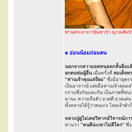
ท่านพระอาจารย์มหาบัว ญาณสัมปั
๏ อ่อนน้อมถ่อมตน
นอกจากความอดทนอดกลั้นยิ่งแล้ว 
ยกตนข่มผู้อื่น
เมื่อครั้งที่
สมเด็จพระ
“ท่านเจ้าคุณเสงี่ยม”
ซึ่งมีอายุพร
เป็นอาจารย์ แต่เมื่อท่านเจ้าคุณเ
กราบซึ่งกันและกัน เป็นภาพที่พบเ
มานะ ความถือตัว อวดดี อวดเด่น 
ทั้งหลายได้รู้ว่าตนเก่ง โดยเจ้าตัว
หลวงปู่ดู่ไม่เคยวิพากษ์วิจารณ์ก
ท่านว่า
“คนดีน่ะเขาไม่ตีใคร”
ซึ่