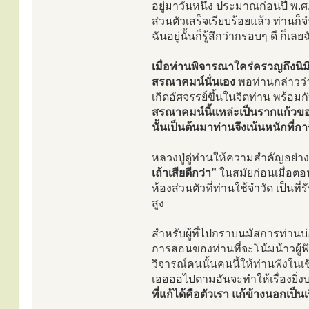
อยู่มาวันหนึ่ง ประมาณก่อนปี พ.ศ
ส่วนตัวเสร็จเรียบร้อยแล้ว ท่านก็
ฉันอยู่นั้นก็รู้สึกว่ากรอบๆ ดี ก็เ
เมื่อท่านพิจารณาใคร่ครวญถึงนิมิต
สรณาคมน์นั่นเอง
พอท่านกล่าวว
เกิดอัศจรรย์ขึ้นในจิตท่าน พร้อมกั
สรณาคมน์นี้แหล่ะเป็นรากแก้วข
นั้นเป็นต้นมาท่านจึงเน้นหนักที่กา
หลวงปู่ดู่ท่านให้ความสำคัญอย่า
เถ้าเสียดีกว่า”
ในสมัยก่อนเมื่อตอน
ห้องส่วนตัวที่ท่านใช้จำวัด เป็นที่
สูง
สำหรับผู้ที่ไปกราบนมัสการท่าน
การสอนของท่านที่จะโน้มน้าวผู้ฟัง
วิจารณ์คนนั้นคนนี้ให้ท่านฟังในเ
เออออไปตามอันจะทำให้เรื่องยิ
ที่แก้ได้คือตัวเรา แก้ข้างนอกเป็นเร