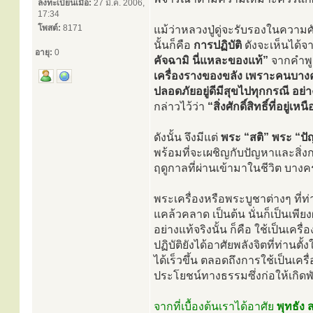
ลงทะเบียนเมื่อ:
27 มี.ค. 2006,
17:34
โพสต์:
8171
แม้ว่าหลวงปู่ดู่จะรับรองในความศัก
นั้นก็คือ
การปฏิบัติ
ดังจะเห็นได้
อายุ:
0
คัจฉามิ นี่แหละของแท้”
จากคำพูด
เครื่องรางของขลัง เพราะคนบางค
ปลอดภัยอยู่ดีมีสุขไปทุกกรณี อย่
กล่าวไว้ว่า
“สิ่งศักดิ์สิทธิ์ที่อยู่เห
ดังนั้น จึงมีแต่
พระ “สติ” พระ “ป
พร้อมที่จะเผชิญกับปัญหาและสิ่งกร
ฤดูกาลที่ผ่านเข้ามาในชีวิต บาง
พระเครื่องหรือพระบูชาต่างๆ ที่ท
แคล้วคลาด เป็นต้น นั่นก็เป็นเพี
อย่างแท้จริงนั้น ก็คือ ใช้เป็นเค
ปฏิบัติยังได้อาศัยพลังจิตที่ท่า
ได้เร็วขึ้น ตลอดถึงการใช้เป็นเ
ประโยชน์ทางธรรมซึ่งก่อให้เกิดพั
จากที่เบื้องต้นเราได้อาศัย
พุทธัง 