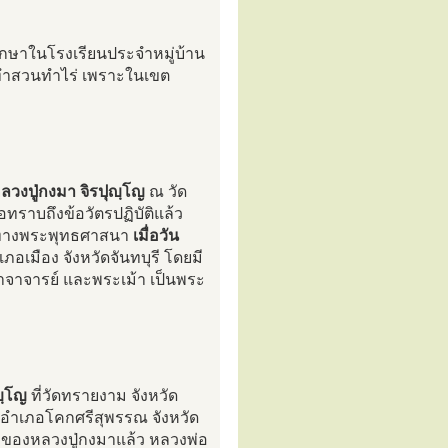
ศึกษาในโรงเรียนประจำหมู่บ้าน
าทำสวนทำไร่ เพราะในเขต
ลวงปู่กงมา จิรปุญฺโญ
ณ วัด
อทราบถึงข้อวัตรปฏิบัติแล้ว
ในทางพระพุทธศาสนา
เมื่อวัน
เมือง จังหวัดจันทบุรี โดยมี
าจาจารย์ และพระเม้า เป็นพระ
ญฺโญ
ที่วัดทรายงาม จังหวัด
ย์ อำเภอโคกศรีสุพรรณ จังหวัด
ของหลวงปู่กงมาแล้ว หลวงพ่อ