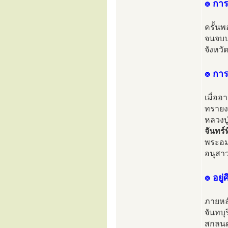
๏ การ
ครั้นพ
จนจบป
จังหวั
๏ กา
เมื่ออ
ทรายงา
หลวงป
จันทร
พระอม
อนุสา
๏ อยู
ภายหลั
จันทบุ
สกลนค