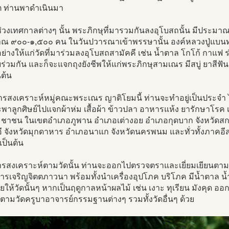
โต ท่านพาดำเนินมา
ช่วงเทศกาลต่างๆ นั้น พระภิกษุที่มารวมกันลงอุโบสถนั้น มีประม
ณ ๙๐๐-๑,๕๐๐ คน ในวันปวารณาเข้าพรรษานั้น องค์หลวงปู่แบนท่า
่างให้แก่วัดที่มาร่วมลงอุโบสถสามัคคี เช่น น้ำตาล โกโก้ กาแฟ ร่
ร่วมกัน และก็จะแจกถุงยังชีพให้แก่พระภิกษุสามเณร มีสบู่ ยาสีฟั
นต้น
การสงเคราะห์หมู่คณะพระเณร ญาติโยมนี้ ท่านจะทำอยู่เป็นประจำ ไ
พาลูกศิษย์ไปแจกผ้าห่ม เสื้อผ้า ข้าวปลา อาหารแห้ง ยารักษาโรค เ
ะชาชน ในเขตอำเภอภูพาน อำเภอเต่างอย อำเภอกุดบาก จังหวัด
ี จังหวัดมุกดาหาร อำเภอนาแก จังหวัดนครพนม และทั่วทั้งภาคอ
เป็นต้น
รสงเคราะห์ตามวัดนั้น ท่านจะออกไปตรวจตราและเยี่ยมเยียนตามวัด
ารเจริญจิตตภาวนา พร้อมทั้งนำเครื่องอุปโภค บริโภค มีน้ำตาล น
ให้วัดนั้นๆ หากเป็นฤดูกาลหน้าผลไม้ เช่น เงาะ ทุเรียน มังคุด 
้ตามวัดครูบาอาจารย์กรรมฐานต่างๆ รวมทั้งวัดอื่นๆ ด้วย