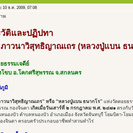
อ:
10 ธ.ค. 2009, 07:08
วัติและปฏิปทา
ภาวนาวิสุทธิญาณเถร (หลวงปู่แบน ธ
ยธรรมเจดีย์
งโขบ อ.โคกศรีสุพรรณ จ.สกลนคร
ภูมิ
าวนาวิสุทธิญาณเถร” หรือ “หลวงปู่แบน ธนากโร”
แห่งวัดดอยธรร
ุวรรณ กองจินดา
เกิดเมื่อวันเสาร์ที่ ๒ กรกฎาคม พ.ศ. ๒๔๗๑
ตรงกับวั
นหนองบัว ตำบลหนองบัว อำเภอเมือง จังหวัดจันทบุรี โยมบิดา-โยม
กองจินดา ครอบครัวประกอบอาชีพทำสวนทำไร่