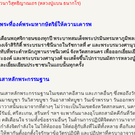
นาวิสุทธิญาณเถร (หลวงปู่แบน ธนากโร)
นพระที่องค์พระมหากษัตริย์ให้ความเคารพ
ถึงเดือนพฤศจิกายนของทุกปี พระบาทสมเด็จพระปรมินทรมหาภูมิพลอด
งเจ้าสิริกิติ์ พระบรมราชินีนาถในรัชกาลที่ ๙ และพระบรมวงศาน
ับที่พระตำหนักภูพานราชนิเวศน์ จังหวัดสกลนคร เพื่อออกเยี่ยม
ะองค์ และพระบรมวงศานุวงศ์ จะเสด็จขึ้นไปกราบนมัสการหลวงปู
 และเยี่ยมเยียนประชาชนในแถบนั้นทุกครั้ง
นเสาหลักพระกรรมฐาน
ป็นเสาหลักพระกรรมฐานในเขตภาคอีสาน และภาคอื่นๆ ซึ่งพอถึง
ันมาฆบูชา วันวิสาขบูชา วันอาสาฬหบูชา วันเข้าพรรษา วันออกพรร
าวาสนั้นจะมาจากที่ต่างๆ ไม่ว่าจะเป็นในเขตจังหวัดสกลนคร, นค
ุรีรัมย์, ศรีสะเกษ, สุรินทร์ ฯลฯ จะพากันมาลงอุโบสถสามัคคีกันที่
 คติเตือนใจ รวมทั้งข้อธรรมอื่นๆ ในด้านการปฏิบัติจิตตภาวนาจ
้กำลังจิตกำลังใจ ไม่ให้ท้อถอย ให้ต่อสู้กับสิ่งที่ไม่ดีทั้งหลาย คือก
งให้พากันตั้งอกตั้งใจรักษาข้อวัตรปฏิบัติ และปฏิปทาที่ครูบาอาจา