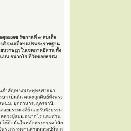
ุลยเดช รัชกาลที่ ๙ สมเด็จ
ุวงศ์ จะเสด็จฯ แปรพระราชฐาน
เยียนราษฎรในเขตภาคอีสาน ทั้ง
่แบน ธนากโร ที่วัดดอยธรรม
วันสำคัญทางพระพุทธศาสนา
ษา เป็นต้น คณะลูกศิษย์ทั้งพระ
รพนม, มุกดาหาร, อุดรธานี,
วัดดอยธรรมเจดีย์ และรับฟังธรรม
ากหลวงปู่แบน ธนากโร และท่าน
ิเลส ให้ยึดมั่นในหลักพระธรรมวินัย
รย์พระกรรมฐานสายหลวงปู่มั่น ภู