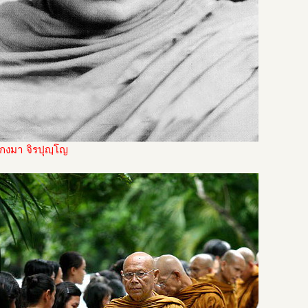
่กงมา จิรปุญฺโญ