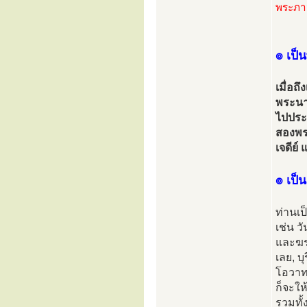
พระภาว
๏ เป็
เมื่อ
พระนา
ไปประท
สองพร
เจดีย์
๏ เป็
ท่านเ
เช่น ว
และฆร
เลย, บ
โอวาท
ก็จะให
รวมทั้