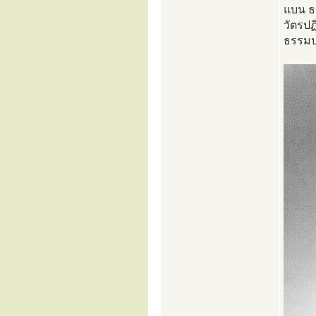
แบน ธน
วัตรปฏ
ธรรม