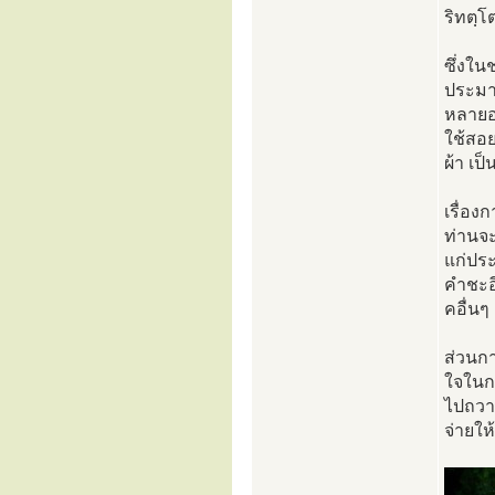
ริทตฺ
ซึ่งใน
ประมา
หลายอย
ใช้สอย
ผ้า เป็
เรื่อง
ท่านจะ
แก่ปร
คำชะอ
คอื่นๆ 
ส่วนกา
ใจในก
ไปถวาย
จ่ายให