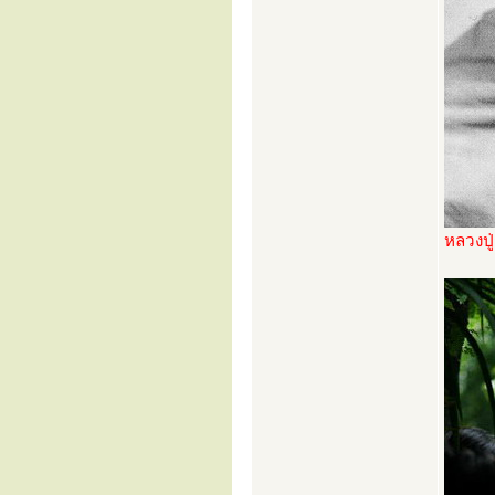
หลวงปู