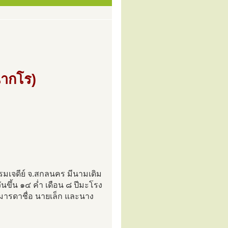
นากโร)
มเจดีย์ จ.สกลนคร มีนามเดิม
นขึ้น ๑๔ ค่ำ เดือน ๘ ปีมะโรง
มารดาชื่อ นายเล็ก และนาง