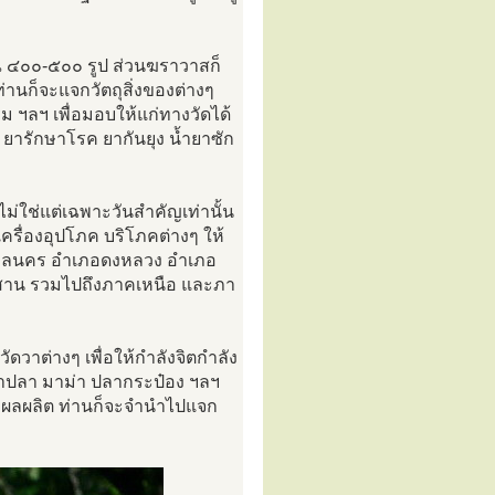
าณ ๔๐๐-๕๐๐ รูป ส่วนฆราวาสก็
นก็จะแจกวัตถุสิ่งของต่างๆ
ม ฯลฯ เพื่อมอบให้แก่ทางวัดได้
น ยารักษาโรค ยากันยุง น้ำยาซัก
ม่ใช่แต่เฉพาะวันสำคัญเท่านั้น
ครื่องอุปโภค บริโภคต่างๆ ให้
สกลนคร อำเภอดงหลวง อำเภอ
ีสาน รวมไปถึงภาคเหนือ และภา
วาต่างๆ เพื่อให้กำลังจิตกำลัง
้ำปลา มาม่า ปลากระป๋อง ฯลฯ
ออกผลผลิต ท่านก็จะจำนำไปแจก