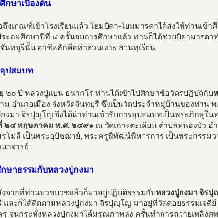
ศึกษาเบื้องต้น
อถึงเกณฑ์เข้าโรงเรียนแล้ว โยมบิดา-โยมมารดาได้ส่งให้ท่านเข้า
ระถมศึกษาปีที่ ๔ ครั้นจบการศึกษาแล้ว ท่านก็ได้ช่วยบิดามารด
ดจันทบุรีนั้น อาชีหลักคือทำสวนเงาะ สวนทุเรียน
รอุปสมบท
ายุ ๒๐ ปี หลวงปู่แบน ธนากโร ท่านได้เข้าไปศึกษาข้อวัตรปฏิบัติกับ
ห
ม อำเภอเมือง จังหวัดจันทบุรี ซึ่งเป็นวัดประจำหมู่บ้านของท่าน พ
ู่กงมา จิรปุญฺโญ จึงได้นำท่านเข้ารับการอุปสมบทเป็นพระภิกษุ
์ที่ ๒๔ พฤษภาคม พ.ศ. ๒๔๙๑
ณ วัดเกาะตะเคียน ตำบลหนองบัว อำเภอ
รโมลี เป็นพระอุปัชฌาย์, พระครูพิพัฒน์พิหารการ เป็นพระกรรมว
วนาจารย์
่ศึกษาธรรมกับหลวงปู่กงมา
งจากที่ท่านบวชบวชแล้วก็มาอยู่ปฏิบติธรรมกับ
หลวงปู่กงมา จิรปุ
รี และก็ได้ติดตามหลวงปู่กงมา จิรปุญฺโญ มาอยู่ที่วัดดอยธรรมเจดี
ร จนกระทั่งหลวงปู่กงมาได้มรณภาพลง ครั้นทำการถวายเพลิงศพ