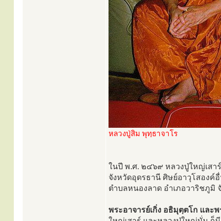
หลวงปู่สิม พุทฺธาจาโร
ในปี พ.ศ. ๒๔๖๙ หลวงปู่ใหญ่เส
จังหวัดอุดรธานี ศิษย์อาวุโสองค์อ
ตำบลหนองลาด อำเภอวาริชภูมิ 
พระอาจารย์เกิ่ง อธิมุตฺตโก และพ
ใหญ่เสาร์ และหลวงปู่ใหญ่มั่น ก