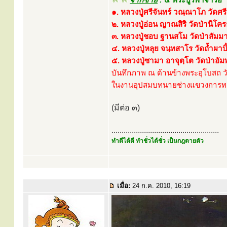
๑. หลวงปู่ศรีจันทร์ วณฺณาโภ วัดศร
๒. หลวงปู่อ่อน ญาณสิริ วัดป่านิโค
๓. หลวงปู่ชอบ ฐานสโม วัดป่าสัมมา
๔. หลวงปู่หลุย จนฺทสาโร วัดถ้ำผาบิ
๕. หลวงปู่ซามา อาจุตฺโต วัดป่าอัม
บันทึกภาพ ณ ด้านข้างพระอุโบสถ ว
ในงานอุปสมบทนายช่างแขวงการทางจ
(มีต่อ ๓)
.....................................................
ทำดีได้ดี ทำชั่วได้ชั่ว เป็นกฎตายตัว
เมื่อ:
24 ก.ค. 2010, 16:19