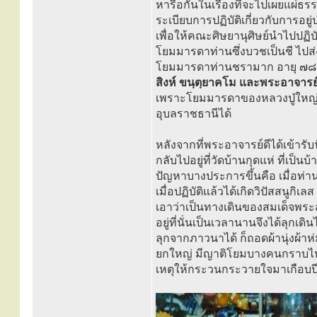
หารือกันในเรื่องที่จะไปเผยแผ่
ระเบียบการปฏิบัติเกี่ยวกับการอยู่
เพื่อให้คณะศิษยานุศิษย์นำไปปฏิบั
โยมมารดาท่านซึ่งบวชเป็นชี ไปส่
โยมมารดาท่านชรามาก อายุ ๗๘ ปี
สิงห์ ขนฺตฺยาคโม และพระอาจาร
เพราะโยมมารดาของหลวงปู่ใหญ่มั
อุบลราชธานีได้
หลังจากที่พระอาจารย์ดีได้เข้ารับฟ
กลับไปอยู่ที่วัดบ้านกุดแห่ ที่เป็น
ปัญหาบางประการขึ้นคือ เมื่อท่
เมื่อปฏิบัติแล้วได้เกิดวิปัสสนูก
เอาว่าเป็นทางเดินของสมเด็จพระ
อยู่ที่นั่นเป็นเวลานานจึงได้ลุกเดิ
ลุกจากภาวนาได้ ก็ถอดผ้านุ่งผ้า
ยกใหญ่ มีญาติโยมบางคนกราบไหว้พ
เหตุให้กระวนกระวายใจมาเกือบปี