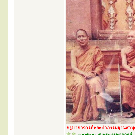
ครูบาอาจารย์พระป่ากรรมฐานสานุศิษย
จากซ้าย
:
๕ พระบูรพาจารย์