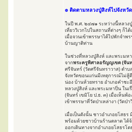
๏ ติดตามหลวงปู่สิงห์ไปจังหว
ในปี พ.ศ. ๒๔๗๑ ระหว่างนี้หลวงป
เที่ยววิเวกไปในสถานที่ต่างๆ ก
เมื่อจวนเข้าพรรษาได้ไปพักจำพรร
บ้านญาติท่าน
ในช่วงที่หลวงปู่สิงห์ และพระมหาป
จาก
พระครูพิศาลอรัญญเขต (จันทร
ศรีจันทร์ (วัดศรีจันทราวาส) ตำบ
จังหวัดขอนแก่นมีเหตุการณ์ไม่สู้
น่อง บ้านห้วยทราย อำเภอคำชะอ
หลวงปู่สิงห์ และพระมหาปิ่น ใน
(จันทร์ เขมิโย ป.ธ. ๓) เมื่อเห็
เข้าพรรษาที่วัดป่าเหล่างา (วัดป
เมื่อเป็นดังนั้น ชาวอำเภอยโสธร
พร้อมด้วยชาวบ้านร้านตลาด ได้จ้
ออกเดินทางจากอำเภอยโสธรโดยทาง