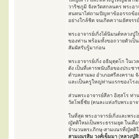
วาริชภูมิ จังหวัดสกลนคร พระอา
สนทนาไต่ถามปัญหาข้ออรรถข้อธรร
อย่างใกล้ชิด จนเกิดความอัศจรร
พระอาจารย์เกิ่งได้นิมนต์หลวงปู
ของท่าน พร้อมทั้งขอถวายตัวเป็นศ
สัมผัสรับรู้มาก่อน
พระอาจารย์เกิ่ง อธิมุตฺตโก ในเว
ดัง เป็นที่เคารพนับถือของประชา
ตำบลสามผง อำเภอศรีสงคราม จัง
และเป็นครูใหญ่ท่านแรกของโรงเรี
ส่วนพระอาจารย์สีลา อิสฺสโร ท่า
วัดโพธิ์ชัย (คนละแห่งกับพระอา
ในที่สุด พระอาจารย์เกิ่งและพร
ญัตติใหม่เป็นพระธรรมยุต ในเดือ
จำนวนพระภิกษุ-สามเณรที่ญัตติให
สามเณรสิม วงศ์เข็มมา
(
หลวงปู่ส