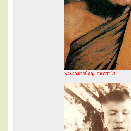
พระอาจารย์หลุย จนฺทสาโร