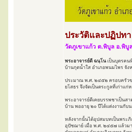
ประวัติและปฏิปทา
วัดภูเขาแก้ว ต.พิบูล อ.พิ
พระอาจารย์ดี ฉนฺโน
เป็นบุตรคนท
บ้านกุดน้ำใส อำเภอพนมไพร จังหว
ประมาณ พ.ศ. ๒๔๕๒ ครอบครัวของบิ
ยโสธร จึงจัดเป็นตระกูลที่เก่าแก่
พระอาจารย์ดีเคยบรรพชาเป็นสามเ
บ้าน พออายุ ๒๐ ปีได้แต่งงานกับนาง
หลังจากนั้นได้อุปสมบทเป็นพระภ
อุปัชฌาย์ เมื่อ พ.ศ. ๒๔๕๗ แล้วมา