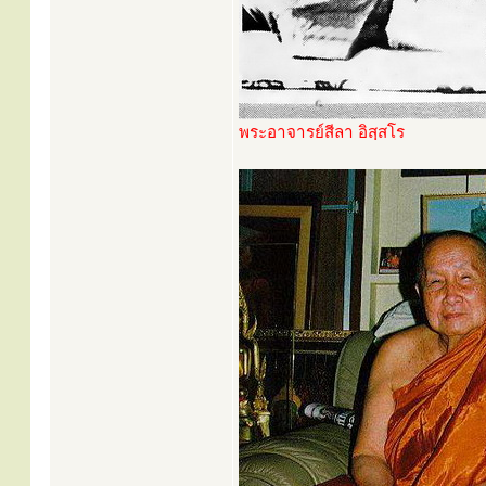
พระอาจารย์สีลา อิสฺสโร