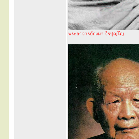
พระอาจารย์กงมา จิรปุญฺโญ