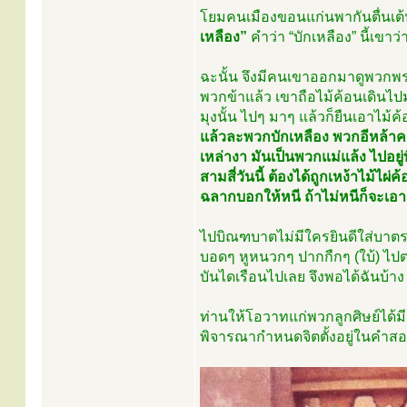
โยมคนเมืองขอนแก่นพากันตื่นเต
เหลือง”
คำว่า “บักเหลือง” นี้เขา
ฉะนั้น จึงมีคนเขาออกมาดูพวกพร
พวกข้าแล้ว เขาถือไม้ค้อนเดินไปมา
มุงนั้น ไปๆ มาๆ แล้วก็ยืนเอาไม้ค้
แล้วละพวกบักเหลือง พวกอีหล้าคา
เหล่างา มันเป็นพวกแม่แล้ง ไปอย
สามสี่วันนี้ ต้องได้ถูกเหง้าไม้ไ
ฉลากบอกให้หนี ถ้าไม่หนีก็จะเอาล
ไปบิณฑบาตไม่มีใครยินดีใส่บาตรใ
บอดๆ หูหนวกๆ ปากกืกๆ (ใบ้) 
บันไดเรือนไปเลย จึงพอได้ฉันบ้าง 
ท่านให้โอวาทแก่พวกลูกศิษย์ได้มี
พิจารณากำหนดจิตตั้งอยู่ในคำสอนขอ