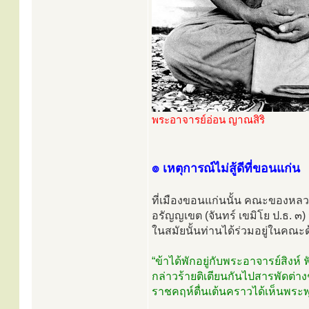
พระอาจารย์อ่อน ญาณสิริ
๏ เหตุการณ์ไม่สู้ดีที่ขอนแก่น
ที่เมืองขอนแก่นนั้น คณะของหลวงป
อรัญญเขต (จันทร์ เขมิโย ป.ธ. ๓) 
ในสมัยนั้นท่านได้ร่วมอยู่ในคณะด้
“ข้าได้พักอยู่กับพระอาจารย์สิง
กล่าวร้ายติเตียนกันไปสารพัดต่า
ราชคฤห์ตื่นเต้นคราวได้เห็นพระ