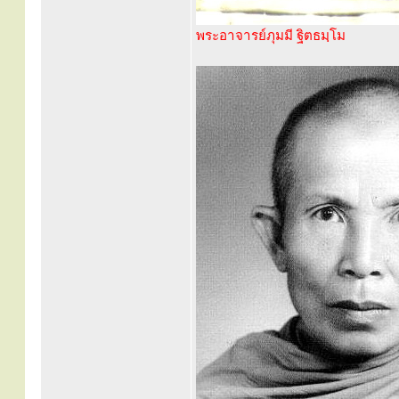
พระอาจารย์ภุมมี ฐิตธมฺโม