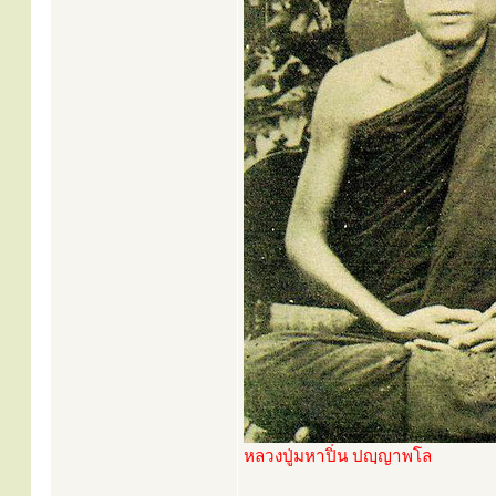
หลวงปู่มหาปิ่น ปญฺญาพโล