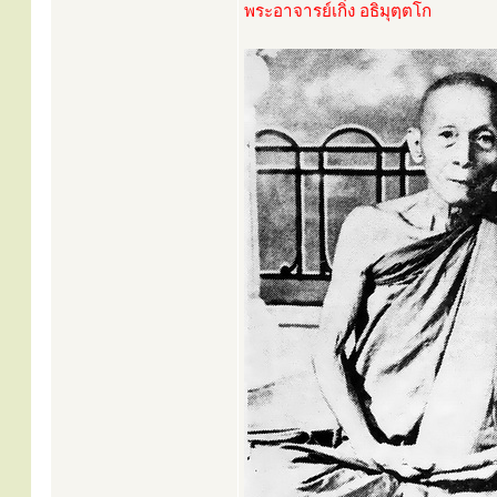
พระอาจารย์เกิ่ง อธิมุตฺตโก