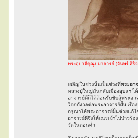
พระอุบาลีคุณูปมาจารย์ (จันทร์ สิริจ
เผอิญในช่วงนั้นเป็นช่วงที่
พระอาจา
หลวงปู่ใหญ่มั่นกลับเมืองอุบลฯ ได
อาจารย์ดีก็ได้ต้อนรับขับสู้พระ
วิตกกังวลต่อพระอาจารย์ฝั้น เรื่
กรุณาให้พระอาจารย์ฝั้นช่วยแก้ไ
อาจารย์ดีจึงให้เณรเข้าไปป่าวร้
วัดในตอนค่ำ