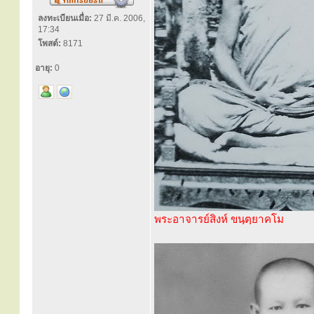
ลงทะเบียนเมื่อ:
27 มี.ค. 2006,
17:34
โพสต์:
8171
อายุ:
0
พระอาจารย์สิงห์ ขนฺตฺยาคโม