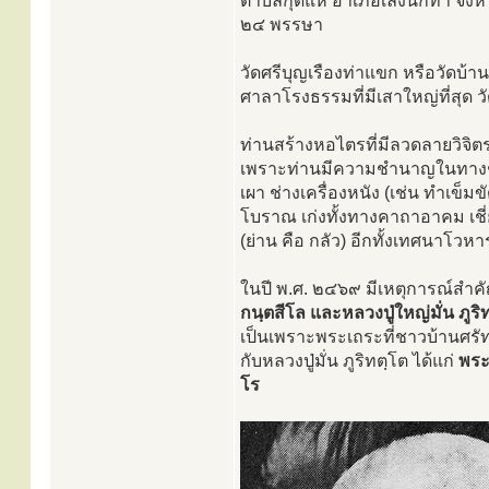
ตำบลกุดแห่ อำเภอเลิงนกทา จังห
๒๔ พรรษา
วัดศรีบุญเรืองท่าแขก หรือวัดบ้านกุ
ศาลาโรงธรรมที่มีเสาใหญ่ที่สุด ว
ท่านสร้างหอไตรที่มีลวดลายวิจิต
เพราะท่านมีความชำนาญในทางช่างไ
เผา ช่างเครื่องหนัง (เช่น ทำเข็ม
โบราณ เก่งทั้งทางคาถาอาคม เช
(ย่าน คือ กลัว) อีกทั้งเทศนาโวหา
ในปี พ.ศ. ๒๔๖๙ มีเหตุการณ์สำ
กนฺตสีโล และหลวงปู่ใหญ่มั่น ภูริ
เป็นเพราะพระเถระที่ชาวบ้านศรั
กับหลวงปู่มั่น ภูริทตฺโต ได้แก่
พระ
โร