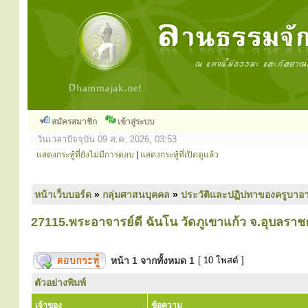
สมัครสมาชิก
เข้าสู่ระบบ
วันเวลาปัจจุบัน 09 ส.ค. 2026, 03:53
แสดงกระทู้ที่ยังไม่มีการตอบ
|
แสดงกระทู้ที่เปิดดูแล้ว
หน้าเว็บบอร์ด
»
กลุ่มศาสนบุคคล
»
ประวัติและปฏิปทาของครูบาอา
27115.พระอาจารย์ดี ฉันโน วัดภูเขาแก้ว จ.อุบลราช
หน้า
1
จากทั้งหมด
1
[ 10 โพสต์ ]
ตัวอย่างพิมพ์
เจ้าของ
ข้อความ