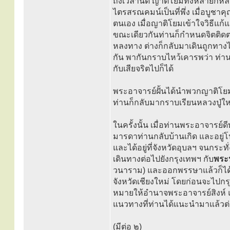
ถึงเวลานัด ญาติโยมทั้งหลายก็หลั
ไตรสรณคมน์เป็นที่พึ่ง เมื่อบูชาค
ตนเอง เมื่อญาติโยมเข้าใจวิธีแก้แ
ขณะเดียวกันท่านก็กำหนดจิตติดต
หลงทาง ต่างก็กลับมาเดินถูกทาง
กัน พากันกราบไหว้เคารพว่า ท่านอ
กับเสียจริตไปก็ได้
พระอาจารย์ฝั้นได้นำพวกญาติโยมภา
ท่านก็กลับมากราบเรียนหลวงปู่ใหญ
ในครั้งนั้น เมื่อท่านพระอาจารย์ดี
มารดาท่านกลับบ้านเกิด และอยู่โ
และได้อยู่ที่จังหวัดอุบลฯ จนกร
เดินทางต่อไปยังกรุงเทพฯ กับ
พระป
วนาราม) และออกพรรษาแล้วก็ได
จังหวัดเชียงใหม่ โดยก่อนจะไปกรุ
หมายให้อำนาจพระอาจารย์สิงห์ 
แนวทางที่ท่านได้แนะนำมาแล้วต
(มีต่อ ๒)