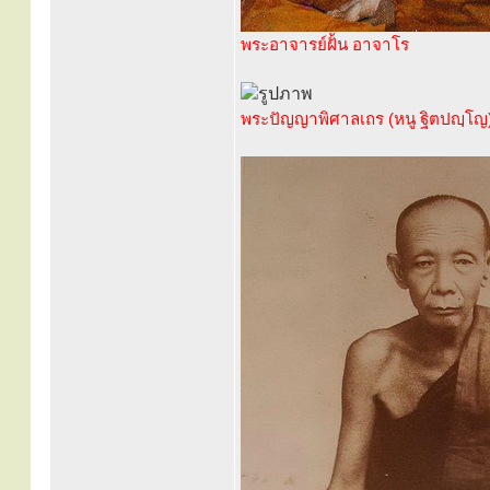
พระอาจารย์ฝั้น อาจาโร
พระปัญญาพิศาลเถร (หนู ฐิตปญฺโญ