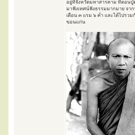
อยู่ที่จังหวัดมหาสารคาม ที่ดอนป
มาฟังเทศน์ฟังธรรมมากมาย จากนั
เดือน ๓ แรม ๖ ค่ำ และได้ไปรวมกัน
ขอนแก่น