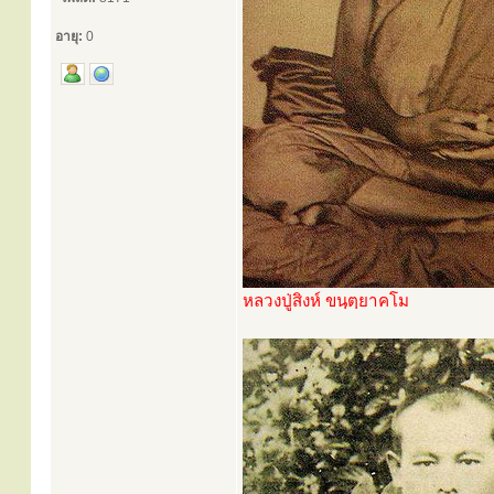
อายุ:
0
หลวงปู่สิงห์ ขนฺตฺยาคโม