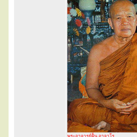
พระอาจารย์ฝั้น อาจาโร