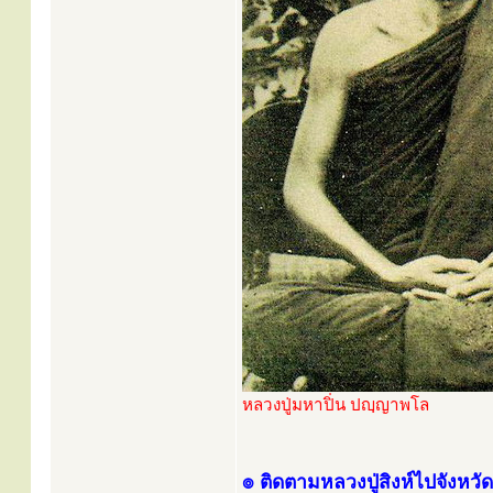
หลวงปู่มหาปิ่น ปญฺญาพโล
๏ ติดตามหลวงปู่สิงห์ไปจังหว