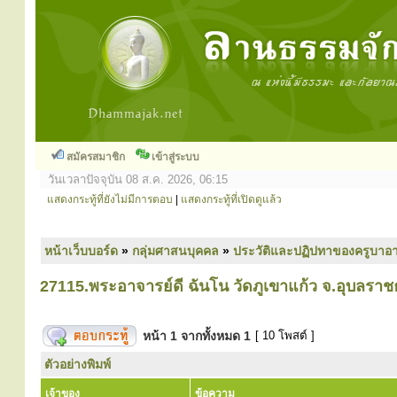
สมัครสมาชิก
เข้าสู่ระบบ
วันเวลาปัจจุบัน 08 ส.ค. 2026, 06:15
แสดงกระทู้ที่ยังไม่มีการตอบ
|
แสดงกระทู้ที่เปิดดูแล้ว
หน้าเว็บบอร์ด
»
กลุ่มศาสนบุคคล
»
ประวัติและปฏิปทาของครูบาอา
27115.พระอาจารย์ดี ฉันโน วัดภูเขาแก้ว จ.อุบลราช
หน้า
1
จากทั้งหมด
1
[ 10 โพสต์ ]
ตัวอย่างพิมพ์
เจ้าของ
ข้อความ