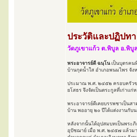
ประวัติและปฏิปทา
วัดภูเขาแก้ว ต.พิบูล อ.พิ
พระอาจารย์ดี ฉนฺโน
เป็นบุตรคนท
บ้านกุดน้ำใส อำเภอพนมไพร จังหว
ประมาณ พ.ศ. ๒๔๕๒ ครอบครัวของบิ
ยโสธร จึงจัดเป็นตระกูลที่เก่าแก่
พระอาจารย์ดีเคยบรรพชาเป็นสามเ
บ้าน พออายุ ๒๐ ปีได้แต่งงานกับนาง
หลังจากนั้นได้อุปสมบทเป็นพระภ
อุปัชฌาย์ เมื่อ พ.ศ. ๒๔๕๗ แล้วมา