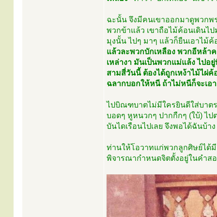
ฉะนั้น จึงมีคนเขาออกมาดูพวกพร
พวกข้าแล้ว เขาถือไม้ค้อนเดินไปมา
มุงนั้น ไปๆ มาๆ แล้วก็ยืนเอาไม้ค้
แล้วละพวกบักเหลือง พวกอีหล้าคา
เหล่างา มันเป็นพวกแม่แล้ง ไปอย
สามสี่วันนี้ ต้องได้ถูกเหง้าไม้ไ
ฉลากบอกให้หนี ถ้าไม่หนีก็จะเอาล
ไปบิณฑบาตไม่มีใครยินดีใส่บาตรใ
บอดๆ หูหนวกๆ ปากกืกๆ (ใบ้) 
บันไดเรือนไปเลย จึงพอได้ฉันบ้าง 
ท่านให้โอวาทแก่พวกลูกศิษย์ได้มี
พิจารณากำหนดจิตตั้งอยู่ในคำสอนขอ