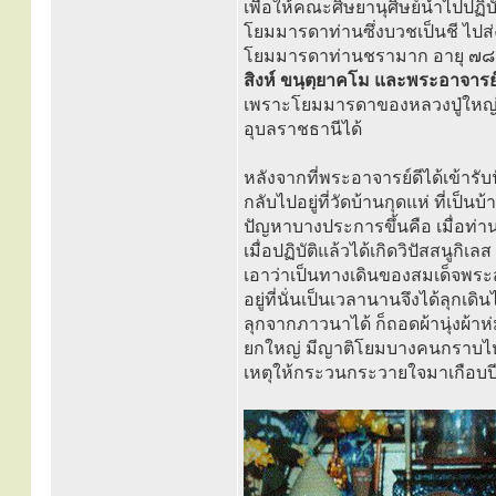
เพื่อให้คณะศิษยานุศิษย์นำไปปฏิบั
โยมมารดาท่านซึ่งบวชเป็นชี ไปส่
โยมมารดาท่านชรามาก อายุ ๗๘ ปี
สิงห์ ขนฺตฺยาคโม และพระอาจาร
เพราะโยมมารดาของหลวงปู่ใหญ่มั
อุบลราชธานีได้
หลังจากที่พระอาจารย์ดีได้เข้ารับฟ
กลับไปอยู่ที่วัดบ้านกุดแห่ ที่เป็น
ปัญหาบางประการขึ้นคือ เมื่อท่
เมื่อปฏิบัติแล้วได้เกิดวิปัสสนูก
เอาว่าเป็นทางเดินของสมเด็จพระ
อยู่ที่นั่นเป็นเวลานานจึงได้ลุกเดิ
ลุกจากภาวนาได้ ก็ถอดผ้านุ่งผ้า
ยกใหญ่ มีญาติโยมบางคนกราบไหว้พ
เหตุให้กระวนกระวายใจมาเกือบปี