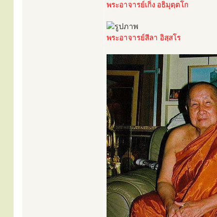
พระอาจารย์เกิ่ง อธิมุตฺตโก
พระอาจารย์สีลา อิสฺสโร