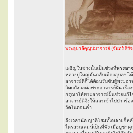
พระอุบาลีคุณูปมาจารย์ (จันทร์ สิริจ
เผอิญในช่วงนั้นเป็นช่วงที่
พระอาจา
หลวงปู่ใหญ่มั่นกลับเมืองอุบลฯ ได
อาจารย์ดีก็ได้ต้อนรับขับสู้พระ
วิตกกังวลต่อพระอาจารย์ฝั้น เรื่
กรุณาให้พระอาจารย์ฝั้นช่วยแก้ไ
อาจารย์ดีจึงให้เณรเข้าไปป่าวร้
วัดในตอนค่ำ
ถึงเวลานัด ญาติโยมทั้งหลายก็หลั
ไตรสรณคมน์เป็นที่พึ่ง เมื่อบูชาค