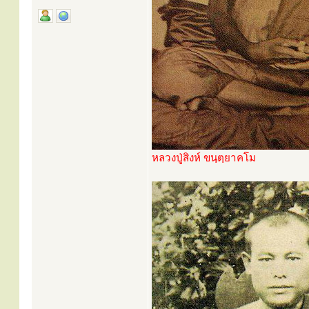
หลวงปู่สิงห์ ขนฺตฺยาคโม