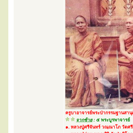
ครูบาอาจารย์พระป่ากรรมฐานสานุศิษย
จากซ้าย
:
๕ พระบูรพาจารย์
๑. หลวงปู่ศรีจันทร์ วณฺณาโภ วัดศร