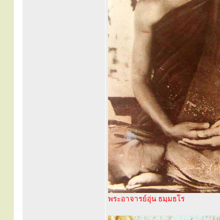
พระอาจารย์อุ่น ธมฺมธโร