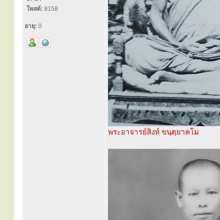
โพสต์:
8158
อายุ:
0
พระอาจารย์สิงห์ ขนฺตฺยาคโม