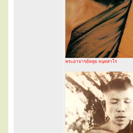
พระอาจารย์หลุย จนฺทสาโร