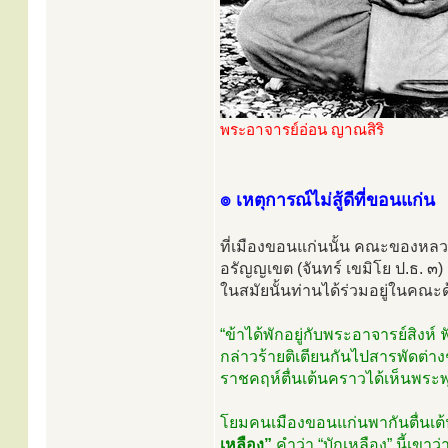
พระอาจารย์อ่อน ญาณสิริ
๏ เหตุการณ์ไม่สู้ดีที่ขอนแก่น
ที่เมืองขอนแก่นนั้น คณะของหลวงป
อรัญญเขต (จันทร์ เขมิโย ป.ธ. ๓) 
ในสมัยนั้นท่านได้ร่วมอยู่ในคณะด้
“ข้าได้พักอยู่กับพระอาจารย์สิง
กล่าวร้ายติเตียนกันไปสารพัดต่า
ราชคฤห์ตื่นเต้นคราวได้เห็นพระ
โยมคนเมืองขอนแก่นพากันตื่นเต
เหลือง”
คำว่า “บักเหลือง” นี้เขา