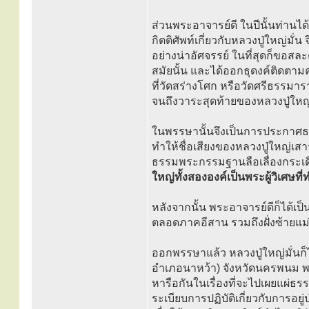
ส่วนพระอาจารย์ดี ในปีนั้นท่านได
กิตติศัพท์เกี่ยวกับหลวงปู่ใหญ่ม
อย่างน่าอัศจรรย์ ในที่สุดก็ขอสละ
สมัยนั้น และได้ออกธุดงค์ติดตา
ที่วัดสร่างโศก หรือวัดศรีธรรมาร
จนถึงวาระสุดท้ายของหลวงปู่ใหญ
ในพรรษานั้นจึงเป็นการประกาศธ
ทำให้ชื่อเสียงของหลวงปู่ใหญ่เสาร
ธรรมพระกรรมฐานลือเลื่องกระเด
ใหญ่ทั้งสององค์เป็นพระผู้วิเศษที
หลังจากนั้น พระอาจารย์ดีก็ได้
ตลอดภาคอีสาน รวมถึงฝั่งซ้ายแม่
ออกพรรษาแล้ว หลวงปู่ใหญ่มั่นก็
อำเภอนาหว้า) จังหวัดนครพนม พ
หารือกันในเรื่องที่จะไปเผยแผ่
ระเบียบการปฏิบัติเกี่ยวกับการอยู่