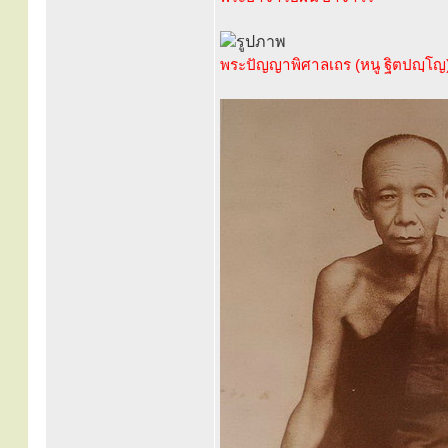
พระปัญญาพิศาลเถร (หนู ฐิตปญฺโญ