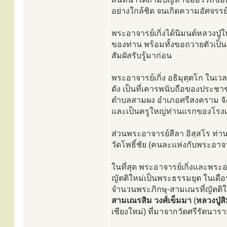
อย่างใกล้ชิด จนเกิดความอัศจรร
พระอาจารย์เกิ่งได้นิมนต์หลวงปู
ของท่าน พร้อมทั้งขอถวายตัวเป็นศ
สัมผัสรับรู้มาก่อน
พระอาจารย์เกิ่ง อธิมุตฺตโก ในเว
ดัง เป็นที่เคารพนับถือของประชา
ตำบลสามผง อำเภอศรีสงคราม จัง
และเป็นครูใหญ่ท่านแรกของโรงเรี
ส่วนพระอาจารย์สีลา อิสฺสโร ท่า
วัดโพธิ์ชัย (คนละแห่งกับพระอา
ในที่สุด พระอาจารย์เกิ่งและพร
ญัตติใหม่เป็นพระธรรมยุต ในเดือ
จำนวนพระภิกษุ-สามเณรที่ญัตติให
สามเณรสิม วงศ์เข็มมา
(
หลวงปู่ส
เชียงใหม่) ที่มาจากวัดศรีรัตน