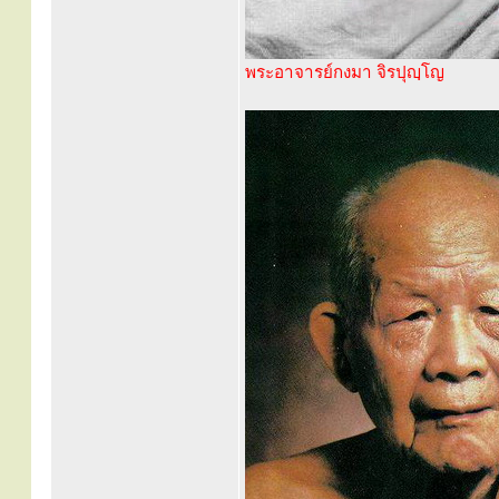
พระอาจารย์กงมา จิรปุญฺโญ