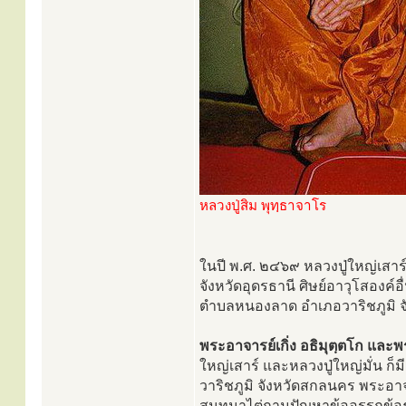
หลวงปู่สิม พุทฺธาจาโร
ในปี พ.ศ. ๒๔๖๙ หลวงปู่ใหญ่เส
จังหวัดอุดรธานี ศิษย์อาวุโสองค์อ
ตำบลหนองลาด อำเภอวาริชภูมิ 
พระอาจารย์เกิ่ง อธิมุตฺตโก และพ
ใหญ่เสาร์ และหลวงปู่ใหญ่มั่น ก
วาริชภูมิ จังหวัดสกลนคร พระอา
สนทนาไต่ถามปัญหาข้ออรรถข้อธรร