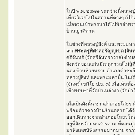
ในปี พ.ศ. ๒๔๗๑ ระหว่างนี้หลวงป
เที่ยววิเวกไปในสถานที่ต่างๆ ก
เมื่อจวนเข้าพรรษาได้ไปพักจำพรร
บ้านญาติท่าน
ในช่วงที่หลวงปู่สิงห์ และพระมหาป
จาก
พระครูพิศาลอรัญญเขต (จันทร
ศรีจันทร์ (วัดศรีจันทราวาส) ตำบ
จังหวัดขอนแก่นมีเหตุการณ์ไม่สู้
น่อง บ้านห้วยทราย อำเภอคำชะอ
หลวงปู่สิงห์ และพระมหาปิ่น ใน
(จันทร์ เขมิโย ป.ธ. ๓) เมื่อเห็
เข้าพรรษาที่วัดป่าเหล่างา (วัดป
เมื่อเป็นดังนั้น ชาวอำเภอยโสธร
พร้อมด้วยชาวบ้านร้านตลาด ได้จ้
ออกเดินทางจากอำเภอยโสธรโดยทาง
อยู่ที่จังหวัดมหาสารคาม ที่ดอนป
มาฟังเทศน์ฟังธรรมมากมาย จากนั