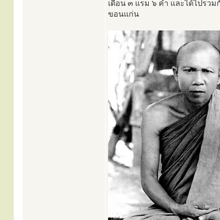
เดือน ๓ แรม ๖ ค่ำ และได้ไปรวมกัน
ขอนแก่น