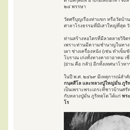
ตำบลกุดแห่ อำเภอเลิงนกทา จังห
๒๔ พรรษา
วัดศรีบุญเรืองท่าแขก หรือวัดบ้านกุ
ศาลาโรงธรรมที่มีเสาใหญ่ที่สุด ว
ท่านสร้างหอไตรที่มีลวดลายวิจิต
เพราะท่านมีความชำนาญในทางช่างไ
เผา ช่างเครื่องหนัง (เช่น ทำเข็ม
โบราณ เก่งทั้งทางคาถาอาคม เช
(ย่าน คือ กลัว) อีกทั้งเทศนาโวหา
ในปี พ.ศ. ๒๔๖๙ มีเหตุการณ์สำ
กนฺตสีโล และหลวงปู่ใหญ่มั่น ภูริ
เป็นเพราะพระเถระที่ชาวบ้านศรั
กับหลวงปู่มั่น ภูริทตฺโต ได้แก่
พระ
โร