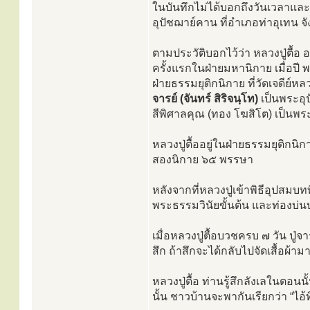
ในบันทึกไม่ได้บอกถึงวันเวลาแ
อุปัชฌาย์คาน ที่อำเภอท่าอุเทน 
ตามประวัติบอกไว้ว่า หลวงปู่ตื้
ครั้งแรกในฝ่ายมหานิกาย เมื่อปี
ฝ่ายธรรมยุติกนิกาย ที่วัดเจดีย์ห
จารย์ (จันทร์ สิริจนฺโท)
เป็นพระอุ
สีพิศาลคุณ (ทอง โฆสิโต) เป็นพ
หลวงปู่ตื้ออยู่ในฝ่ายธรรมยุติก
สองนิกาย ๖๕ พรรษา
หลังจากที่หลวงปู่เข้าพิธีอุปสมบท
พระธรรมวินัยขั้นต้น และท่องบ่
เมื่อหลวงปู่ตื้อบวชครบ ๗ วัน ปู
สึก ถ้าสึกจะได้กลับไปจัดเสื้อผ้ามา
หลวงปู่ตื้อ ท่านรู้สึกลังเลในตอน
นั้น ชาวบ้านจะพากันเรียกว่า “ไอ้ท