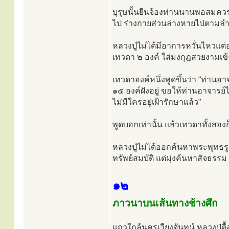
บุรุษนั้นยืนจ้องท่านนานพอสมควร
ไป ร่างกายส่วนล่างหายไปตามลำด
หลวงปู่ไม่ได้มีอาการหวั่นไหวแต่อ
เทวดา ๒ องค์ ใส่มงกุฎสวยงามเข
เทวดาองค์หนึ่งพูดขึ้นว่า “ท่านอ
๑๕ องค์ฝังอยู่ ขอให้ท่านอาจารย์
ไม่มีใครอยู่เฝ้ารักษาแล้ว”
พูดบอกเท่านั้น แล้วเทวดาทั้งสอง
หลวงปู่ไม่ได้ออกค้นหาพระพุทธร
ทรัพย์สมบัติ แต่มุ่งค้นหาสัจธ
๑๒
ภาวนาบนเส้นทางช้างศึก
แถวใกล้นครเวียงจันทน์ หลวงปู่ต