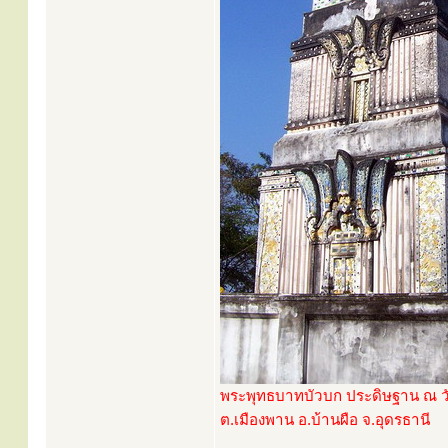
พระพุทธบาทบัวบก ประดิษฐาน ณ 
ต.เมืองพาน อ.บ้านผือ จ.อุดรธานี