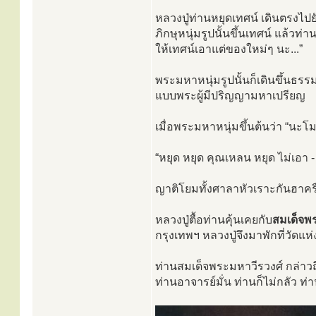
หลวงปู่ท่านหยุดเทศน์ เดินตรงไ
ภิกษุหนุ่มรูปนั้นขึ้นเทศน์ แล้ว
ให้เทศน์เอาแต่ของใหม่ๆ นะ...”
พระมหาหนุ่มรูปนั้นก็เดินขึ้นธ
แบบพระผู้มีปริญญามหาเปรียญ
เมื่อพระมหาหนุ่มขึ้นต้นว่า “นะโม.
“หยุด หยุด คุณเหลน หยุด ไม่เอา 
ญาติโยมทั้งศาลาหัวเราะกันฮาครื
หลวงปู่ตื้อท่านคุ้นเคยกับ
สมเด็จพร
กรุงเทพฯ หลวงปู่จึงมาพักที่วัดแห่
ท่านสมเด็จพระมหาวีรวงศ์ กล่าวถึงห
ท่านอาจารย์มั่น ท่านก็ไม่กลัว ท่านเ