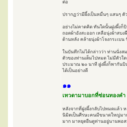
ต่อ
ปรากฏว่ามีผึ้งเป็นหมื่นๆ แสนๆ ตั
อย่างไม่คาดคิด ทันใดนั้นฝูงผึ้ง
ถอดผ้าอังสะออก เหลือนุ่งผ้าสบ
ด้านหลัง คล้ายนุ่งผ้าโจงกระเบน ร
ในบันทึกไม่ได้กล่าวว่า ท่านนั่งส
ตัวของท่านเต็มไปหมด ไม่มีตัวใด
ประมาณ ๒๐ นาที ฝูงผึ้งก็พากันบ
ได้เป็นอย่างดี
๑๑
เทวดามาบอกที่ซ่อนทองคำ
หลังจากที่ฝูงผึ้งกลับไปหมดแล้ว หล
นิมิตเป็นศีรษะคนมีขนาดใหญ่มาก ม
มาก มาหยุดยืนดูท่านอยู่นานพอสมค