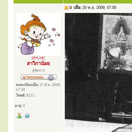
เมื่อ:
20 พ.ย. 2009, 07:05
สาวิกาน้อย
ผู้จัดการ
ลงทะเบียนเมื่อ:
27 มี.ค. 2006,
17:34
โพสต์:
8171
อายุ:
0