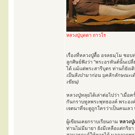
หลวงปู่บุดดา ถาวโร
เรื่องที่หลวงปู่ตื้อ อจลธมฺโม 
ลูกศิษย์ฟังว่า “พระอรหันต์นั้นเป
ได้ แม้แต่พระสารีบุตร ท่านก็ยัง
เป็นลิงป่ามาก่อน บุคลิกลักษณะเดิม
เขียน)
หลวงปู่หลุยได้เล่าต่อไปว่า “เมื่อคร
กันกราบทูลพระพุทธองค์ พระองค์ตรั
เจตนาที่จะดูถูกใครว่าเป็นคนเลว ท
ผู้เขียนเคยกราบเรียนถาม
หลวงปู่
ท่านไม่มีมายา ยังมีเหลือแต่กริ
สามารถแก้ให้หายได้ นอกจากพระพุท