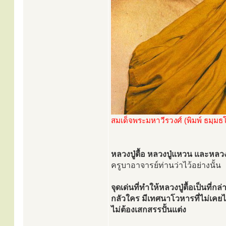
สมเด็จพระมหาวีรวงศ์ (พิมพ์ ธมฺมธ
หลวงปู่ตื้อ หลวงปู่แหวน และหลว
ครูบาอาจารย์ท่านว่าไว้อย่างนั้น
จุดเด่นที่ทำให้หลวงปู่ตื้อเป็นที
กลัวใคร มีเทศนาโวหารที่ไม่เคยไ
ไม่ต้องเสกสรรปั้นแต่ง