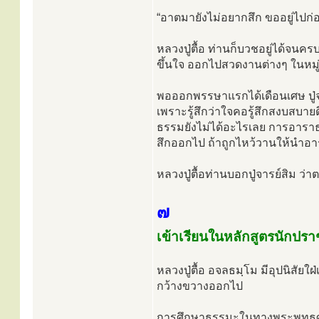
“อาตมายังไม่อยากสึก ขออยู่ไปก
หลวงปู่ตื้อ ท่านก็บวชอยู่ได้จ
ขึ้นใจ ออกไปสวดงานต่างๆ ในหมู่
พอออกพรรษาแรกได้เดือนเศษ ปู่จ
เพราะรู้สึกว่าใจคอรู้สึกสงบสบาย
ธรรมยังไม่ได้อะไรเลย การอาราธนา
สึกออกไป ถ้าถูกไหว้วานให้นำอา
หลวงปู่ตื้อท่านบอกปู่จารย์สิม ว่า
๗
เข้าเรียนในหลักสูตรนักปรา
หลวงปู่ตื้อ อจลธมฺโม มีอุปนิสัยใ
กว้างขวางออกไป
การศึกษาธรรมะในทางพระพุทธศาสนา