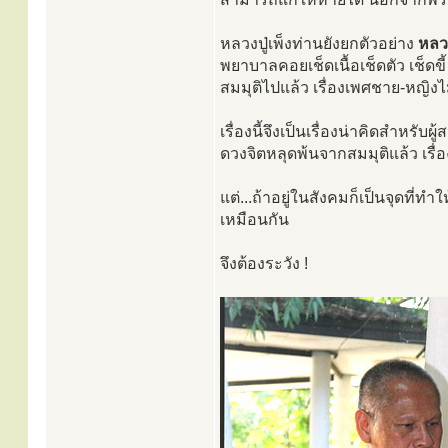
หลวงปู่เพ็งท่านยังยกตัวอย่าง
หลว
พยาบาลคอยเช็ดเนื้อเช็ดตัว เช็ดขี
สมมุติไปแล้ว เรื่องเพศชาย-หญิงไ
เรื่องนี้จึงเป็นเรื่องน่าคิดสำหรับผู
ดวงจิตหลุดพ้นจากสมมุติแล้ว เรื่
แต่...ถ้าอยู่ในสังคมก็เป็นจุดที่ทำใ
เหมือนกัน
จึงต้องระวัง !