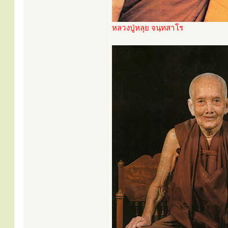
หลวงปู่หลุย จนฺทสาโร