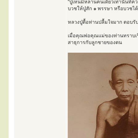
“ปู่เห็นมีหลานคนเดียวเท่านั้นที่ค
บวชให้ปู่สัก ๑ พรรษา หรือบวชได้สั
หลวงปู่ตื้อท่านปลื้มใจมาก ตอบ
เมื่อคุณพ่อคุณแม่ของท่านทราบเร
สาธุการกับลูกชายของตน