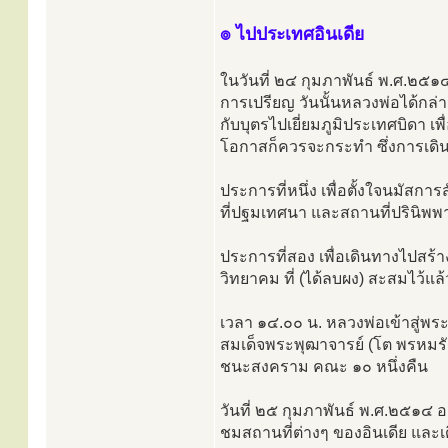
๏ ไปประเทศอินเดีย
ในวันที่ ๒๔ กุมภาพันธ์ พ.ศ.๒๕๑๔ ซ
การเปรียญ วันนั้นหลวงพ่อได้กล่า
กับบุตรไปเยี่ยมภูมิประเทศบิดา 
โอกาสก็ควรจะกระทำ ซึ่งการเดิน
ประการที่หนึ่ง เพื่อตั้งใจนมัสกา
ที่ปฐมเทศนา และสถานที่ปรินิพพา
ประการที่สอง เพื่อเดินทางไปสร้
วิทยาคม ที่ (ได้ลบผง) สะสมไว้แล
เวลา ๑๔.๐๐ น. หลวงพ่อเข้าสู่พ
สมเด็จพระพุฒาจารย์ (โต พรหมรังส
ชนะสงคราม คณะ ๑๐ หนึ่งคืน
วันที่ ๒๕ กุมภาพันธ์ พ.ศ.๒๕๑๔ 
ชมสถานที่ต่างๆ ของอินเดีย และ