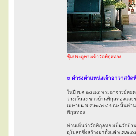
ซุ้มประตูทางเข้าวัดพิกุลทอง
๏ ดำรงตำแหน่งเจ้าอาวาสวัดพ
ในปี พ.ศ.๒๔๗๔ พระอาจารย์หยด พ
ว่างเว้นลง ชาวบ้านพิกุลทองและ
เมษายน พ.ศ.๒๔๗๔ ขณะนั้นท่านได้เ
พิกุลทอง
ท่านเห็นว่าวัดพิกุลทองเป็นวัด
อุโบสถซึ่งสร้างมาตั้งแต่ พ.ศ.