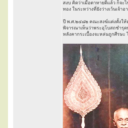
สงบ คิดว่าเมื่อตาหายดีแล้ว ก็จะ
ทอง ในระหว่างที่ยังว่างเว้นเจ้าอ
ปี พ.ศ.๒๔๘๒ คณะสงฆ์แต่งตั้งใ
พิจารณาเห็นว่าพระอุโบสถชำรุดท
หลังคากระเบื้องจะหล่นถูกศีรษะ ไม