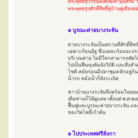
พระพุทธสุวรรณมงคลมหามุนีหรือ “ห
พระพุทธรูปศักดิ์สิทธิ์คู่บ้านคู่เมืองข
๏ บูรณะค่ายบางระจัน
ค่ายบางระจันเป็นสถานที่ศักดิ์สิท
เฉพาะก้อนอิฐ ซึ่งแต่ละก้อนจะประ
บริเวณค่าย ไม่มีใครสามารถตัดได
ไปเป็นฟืนหุงต้มยังวิบัติ และสิ่ง
โชติ สมัยก่อนมีปลาชุมคลักอยู่ก้
น้ำรถ หม้อน้ำก็ยังระเบิด
ชาวบ้านบางระจันจึงพร้อมใจยอมรับ
เดิมท่านก็ได้ดูแลมาตั้งแต่ พ.ศ
ฟื้นฟูและบูรณะค่ายบางระจัน และปล
ของวัดโพธิ์เก้าต้น
๏ ไปประเทศศรีลังกา