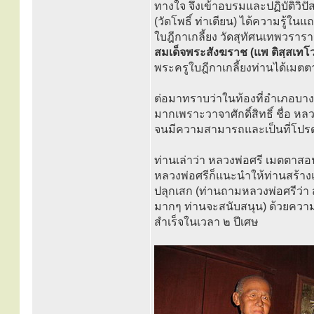
ทางใจ จึงเข้าอบรมและปฏิบัติว
(วัดโพธิ์ ท่าเตียน) ได้ความรู้
ใบฎีกาเกลี้ยง วัดสุทัศนเทพวรารา
สมเด็จพระสังฆราช (แพ ติสฺสเทโ
พระครูใบฎีกาเกลี้ยงท่านได้เมต
ต่อมาทราบว่าในท้องที่อำเภอบางร
มากเพราะวาจาศักดิ์สิทธิ์ ชื่อ หล
จนมีความสามารถและเป็นที่โปรดป
ท่านเล่าว่า หลวงพ่อศรี เมตตาส
หลวงพ่อศรีก็แนะนำให้ท่านสร้างแ
ปลุกเสก (ท่านถามหลวงพ่อศรีว่า
มากๆ ท่านจะสนับสนุน) ด้วยความ
สำเร็จในเวลา ๒ ปีเศษ