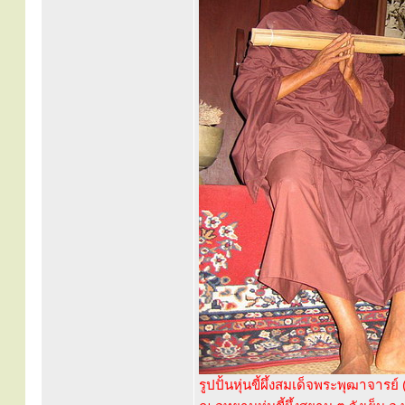
รูปปั้นหุ่นขี้ผึ้งสมเด็จพระพุฒาจารย์