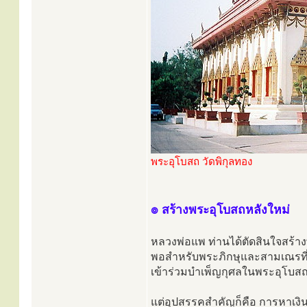
พระอุโบสถ วัดพิกุลทอง
๏ สร้างพระอุโบสถหลังใหม่
หลวงพ่อแพ ท่านได้ตัดสินใจสร้าง
พอสำหรับพระภิกษุและสามเณรที่
เข้าร่วมบำเพ็ญกุศลในพระอุโบสถ
แต่อุปสรรคสำคัญก็คือ การหาเงิน