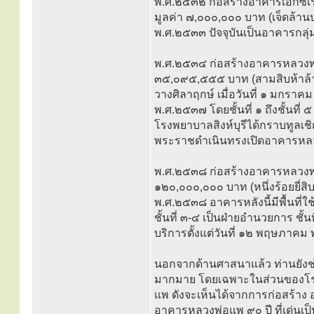
พ.ศ.๒๕๓๒ ก่อสร้างอาคารเอ็กซเรย
มูลค่า ๗,๐๐๐,๐๐๐ บาท (เจ็ดล้านบา
พ.ศ.๒๕๓๓ ปัจจุบันเป็นอาคารกลุ่
พ.ศ.๒๕๓๔ ก่อสร้างอาคารหลวงพ่อแ
๓๕,๐๙๕,๕๕๕ บาท (สามสิบห้าล้านเ
วางศิลาฤกษ์ เมื่อวันที่ ๑ มกราค
พ.ศ.๒๕๓๗ โดยชั้นที่ ๑ ถึงชั้นที่ 
โรงพยาบาลสิงห์บุรีได้กราบทูลเ
พระราชดำเนินทรงเปิดอาคารหลวงพ
พ.ศ.๒๕๓๘ ก่อสร้างอาคารหลวงพ่อแ
๑๒๐,๐๐๐,๐๐๐ บาท (หนึ่งร้อยยี่สิ
พ.ศ.๒๕๓๘ อาคารหลังนี้มีพื้นที่ใ
ชั้นที่ ๓-๔ เป็นฝ่ายอำนวยการ ชั้น
บริการตั้งแต่วันที่ ๑๒ พฤษภาค
นอกจากด้านศาสนาแล้ว ท่านยังช่
มากมาย โดยเฉพาะในส่วนของโรง
แพ ดังจะเห็นได้จากการก่อสร้าง
อาคารหลวงพ่อแพ ๙๐ ปี ที่เด่นเป