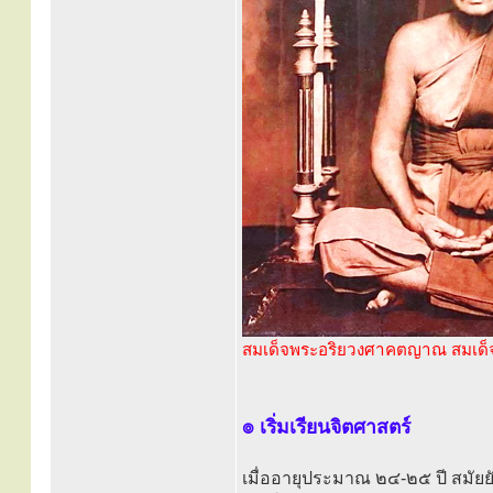
สมเด็จพระอริยวงศาคตญาณ สมเด็จ
๏ เริ่มเรียนจิตศาสตร์
เมื่ออายุประมาณ ๒๔-๒๕ ปี สมัยยั