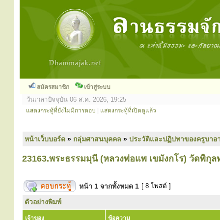
สมัครสมาชิก
เข้าสู่ระบบ
วันเวลาปัจจุบัน 06 ส.ค. 2026, 19:25
แสดงกระทู้ที่ยังไม่มีการตอบ
|
แสดงกระทู้ที่เปิดดูแล้ว
หน้าเว็บบอร์ด
»
กลุ่มศาสนบุคคล
»
ประวัติและปฏิปทาของครูบาอา
23163.พระธรรมมุนี (หลวงพ่อแพ เขมังกโร) วัดพิกุล
หน้า
1
จากทั้งหมด
1
[ 8 โพสต์ ]
ตัวอย่างพิมพ์
เจ้าของ
ข้อความ