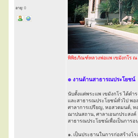
อายุ:
0
พิพิธภัณฑ์หลวงพ่อแพ เขมังกโร ณ 
๏ งานด้านสาธารณประโยชน์
นับตั้งแต่พระแพ เขมังกโร ได้ด
และสาธารณประโยชน์ทั่วไป พอสรุป
ศาลาการเปรียญ, หอสวดมนต์, หอป
ฌาปนสถาน, ศาลาเอนกประสงค์ และ
สาธารณประโยชน์เพื่อเป็นการอนุ
๑. เป็นประธานในการก่อสร้างโร