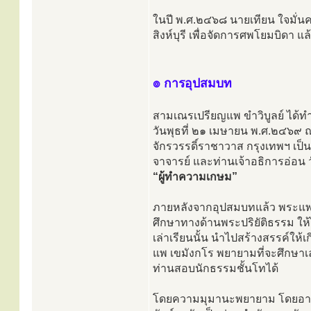
ในปี พ.ศ.๒๔๖๘ นายเทียน ใจมั่นคง 
สิงห์บุรี เพื่อจัดการศพโยมบิดา 
๏ การอุปสมบท
สามเณรเปรียญแพ ขำวิบูลย์ ได้ทำก
วันพุธที่ ๒๑ เมษายน พ.ศ.๒๔๖๙ ณ
จักรวรรดิ์ราชาวาส กรุงเทพฯ เป
จาจารย์ และท่านเจ้าอธิการอ่อน
“ผู้ทำความเกษม”
ภายหลังจากอุปสมบทแล้ว พระแพ เข
ศึกษาทางด้านพระปริยัติธรรม ให้ได
เล่าเรียนนั้น นำไปสร้างสรรค์ใ
แพ เขมังกโร พยายามที่จะศึกษาเล่
ท่านสอบนักธรรมชั้นโทได้
โดยความมุมานะพยายาม โดยอาศัย