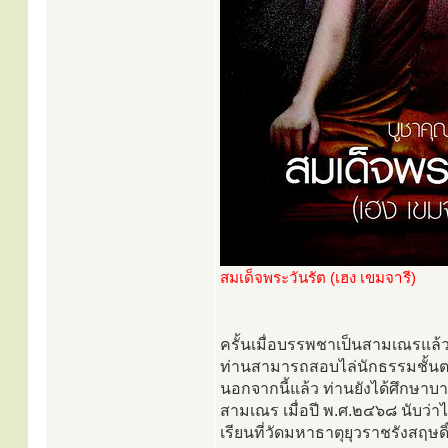
สมเด็จพระวันรัต (เฮง เขมจารี)
ครั้นเมื่อบรรพชาเป็นสามเณรแล้ว
ท่านสามารถสอบไล่นักธรรมชั้นตรีได
นอกจากนี้แล้ว ท่านยังได้ศึกษาบ
สามเณร เมื่อปี พ.ศ.๒๔๖๘ นับว่าไ
เรียนที่วัดมหาธาตุยุวราชรังสฤษดิ