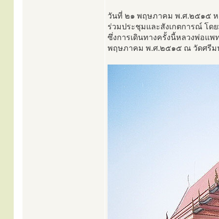
วันที่ ๒๑ พฤษภาคม พ.ศ.๒๕๑๕ หล
ร่วมประชุมและสังเกตการณ์ โดย
ซึ่งการเดินทางครั้งนี้หลวงพ่อแพ
พฤษภาคม พ.ศ.๒๕๑๕ ณ วัดศรีมห