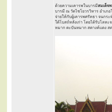
ด้วยความเคารพในบารมี
สมเด็จพ
บารมี ณ วัดไชโยวรวิหาร อำเภอไ
จ่ายให้กับผู้เคารพศรัทธา จนกระ
ใต้โบสถ์หลังเก่า โดยได้รับโลหะจา
หมาก ตะบันหมาก สตางค์แดง สตา