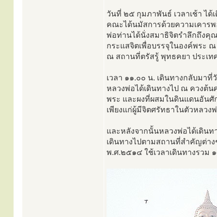
วันที่ ๒๕ กุมภาพันธ์ เวลาเช้า ได
คณะได้นมัสการด้วยความเคารพอย่า
พ่อท่านได้นั่งสมาธิจิตรำลึกถึงคุณ
กระแสจิตเพื่อบรรจุในองค์พระ ณ คว
ณ สถานที่ตรัสรู้ พุทธคยา ประเทศอ
เวลา ๑๑.๐๐ น. เดินทางกลับมาที
หลวงพ่อได้เดินทางไป ณ ควงต้นศร
พระ และผงที่ผสมในดินแดนอันศักด
เพียงแก่ผู้มีจิตศรัทธาในตัวหลวง
และหลังจากนั้นหลวงพ่อได้เดินท
เดินทางไปตามสถานที่สำคัญต่างๆ
พ.ศ.๒๕๑๔ ใช้เวลาเดินทางรวม ๑