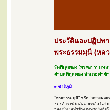
ประวัติและปฏิปทา
พระธรรมมุนี (หลว
วัดพิกุลทอง (พระอารามหลว
ตำบลพิกุลทอง อำเภอท่าช้าง จ
๏ ชาติภูมิ
“พระธรรมมุนี” หรือ “หลวงพ่อแ
พุทธศักราช ๒๔๔๘ ตรงกับวันขึ้น ๒ 
ทอง อำเภอท่าช้าง จังหวัดสิงห์บุร