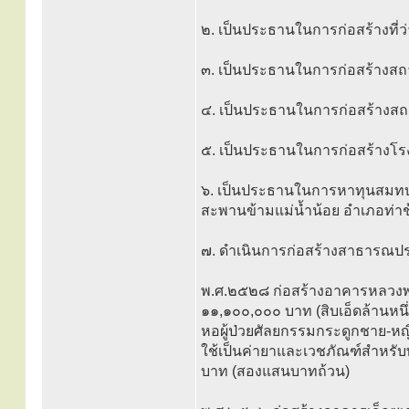
๒. เป็นประธานในการก่อสร้างที่ว
๓. เป็นประธานในการก่อสร้างสถ
๔. เป็นประธานในการก่อสร้างสถ
๕. เป็นประธานในการก่อสร้างโร
๖. เป็นประธานในการหาทุนสมทบใ
สะพานข้ามแม่น้ำน้อย อำเภอท่าช
๗. ดำเนินการก่อสร้างสาธารณประโ
พ.ศ.๒๕๒๘ ก่อสร้างอาคารหลวงพ่อ
๑๑,๑๐๐,๐๐๐ บาท (สิบเอ็ดล้านหนึ่
หอผู้ป่วยศัลยกรรมกระดูกชาย-หญิง,
ใช้เป็นค่ายาและเวชภัณฑ์สำหรับ
บาท (สองแสนบาทถ้วน)