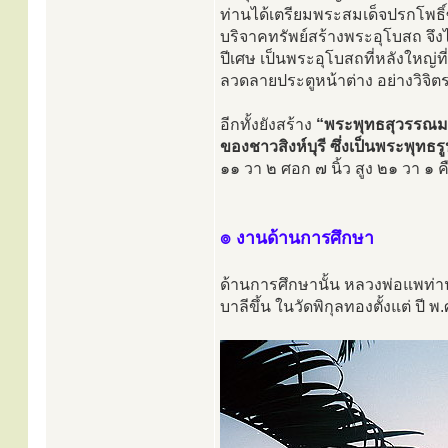
ท่านได้เตรียมพระสมเด็จปรกโพธิ์ซึ
บริจาคทรัพย์สร้างพระอุโบสถ จึง
ปีเศษ เป็นพระอุโบสถที่หลังใหญ่ที
ลวดลายประตูหน้าต่าง อย่างวิจิต
อีกทั้งยังสร้าง
“พระพุทธสุวรรณมงคล
ของชาวสิงห์บุรี ซึ่งเป็นพระพุท
๑๑ วา ๒ ศอก ๗ นิ้ว สูง ๒๑ วา ๑
๏ งานด้านการศึกษา
ด้านการศึกษานั้น หลวงพ่อแพท่
บาลีขึ้น ในวัดพิกุลทองตั้งแต่ ปี