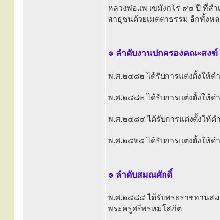
หลวงพ่อแพ เขมังกโร ๙๔ ปี ที่สำ
สาธุชนด้วยเมตตาธรรม อีกทั้งหล
๏ ลำดับงานปกครองคณะสงฆ์
พ.ศ.๒๔๘๒ ได้รับการแต่งตั้งให
พ.ศ.๒๔๘๓ ได้รับการแต่งตั้งใ
พ.ศ.๒๔๘๔ ได้รับการแต่งตั้งให้
พ.ศ.๒๕๒๕ ได้รับการแต่งตั้งให้ดำ
๏ ลำดับสมณศักดิ์
พ.ศ.๒๔๘๔ ได้รับพระราชทานสมณศัก
พระครูศรีพรหมโสภิต