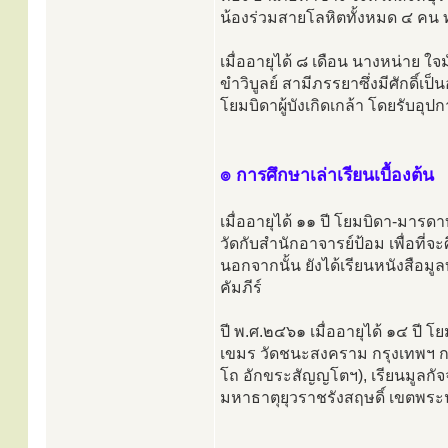
น้องร่วมสายโลหิตทั้งหมด ๔ คน ท
เมื่ออายุได้ ๘ เดือน นางหน่าย ใ
ขำวิบูลย์ สามีภรรยาซึ่งมีศักดิ์เป
โยมบิดาผู้บังเกิดเกล้า โดยรับอุ
๏ การศึกษาเล่าเรียนเบื้องต้น
เมื่ออายุได้ ๑๑ ปี โยมบิดา-มาร
วัดกับสำนักอาจารย์ป้อม เพื่อท
นอกจากนั้น ยังได้เรียนหนังสือม
คัมภีร์
ปี พ.ศ.๒๔๖๑ เมื่ออายุได้ ๑๔ ปี 
เขมร วัดชนะสงคราม กรุงเทพฯ กา
โถ อักขระสัญญโตฯ), เรียนมูลกัจจ
มหาธาตุยุวราชรังสฤษดิ์ เขตพระ