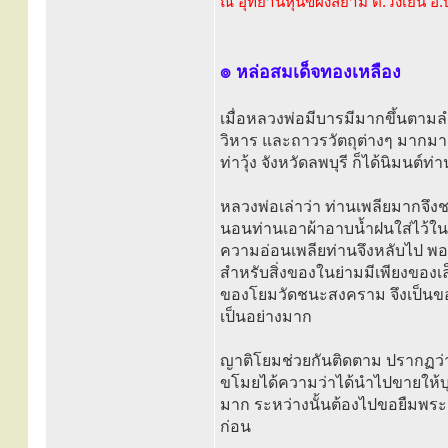
ณ อุทยานหุ่นขี้ผึ้งสยาม ต.วังเย็น อ
๏ หล่อสมเด็จทองเหลือง
เมื่อหลวงพ่อมีบารมีมากขึ้นตาม
วิหาร และถาวรวัตถุต่างๆ มากม
ท่าวุ้ง จังหวัดลพบุรี ก็ได้นิมนต์
หลวงพ่อเล่าว่า ท่านเพลียมากจึง
นอนท่านเอาผ้าอาบน้ำฝนใส่ไว้ในย่า
ความอ่อนเพลียท่านจึงหลับไป พอท
สำหรับสิ่งของในย่ามมีเพียงของเล
ของโยมวัดชนะสงคราม จึงเป็นขอ
เป็นอย่างมาก
ญาติโยมช่วยกันติดตาม ปรากฏว่าไ
ขโมยได้ความว่าได้นำไปขายให้บุ
มาก ระหว่างนั้นต้องไปขอยืมพระส
ก่อน