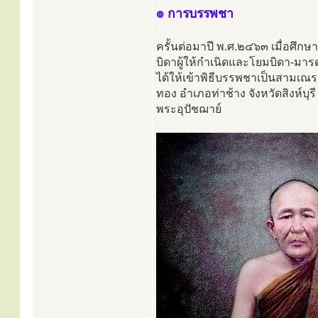
๏ การบรรพชา
ครั้นต่อมาปี พ.ศ.๒๔๖๓ เมื่อศึกษา
บิดาผู้ให้กำเนิดและโยมบิดา-มาร
ได้ให้เข้าพิธีบรรพชาเป็นสามเณร
ทอง อำเภอท่าช้าง จังหวัดสิงห์บุร
พระอุปัชฌาย์