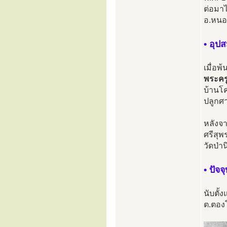
ต่อมา
อ.หนอ
• อุป
เมื่อพ
พระครู
บ้านโค
ปลูกศ
หลังจ
ศรีสุ
วัดป่
• ปัจจุ
นับตั้
ต.ตอง