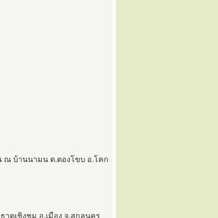
กุน ณ บ้านนามน ต.ตองโขบ อ.โคก
าตุเชิงชุม อ.เมือง จ.สกลนคร