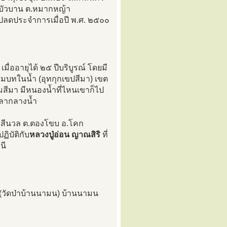
องบัวบาน ต.หมากหญ้า
ปลดประจำการเมื่อปี พ.ศ. ๒๕๐๐
มื่ออายุได้ ๒๕ ปีบริบูรณ์ โดยมี
สมบทในน้ำ (อุทกุกเขปสีมา) เขต
มสีมา มีหนองน้ำที่ไหนเขาก็ไป
าลากลางน้ำ
าสีนวล ต.ตองโขบ อ.โคก
ิบัติกับ
หลวงปู่อ่อน ญาณสิริ
ที่
นี
์ (วัดป่าบ้านนามน) บ้านนามน