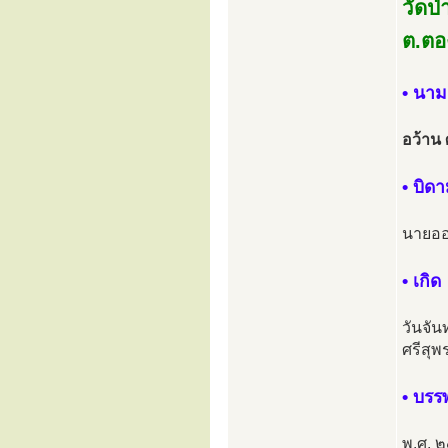
วัดป
ต.ตอ
• นาม
อว้าน
• บิด
นายออ
• เกิด
วันจั
ศรีสุ
• บร
พ.ศ. 