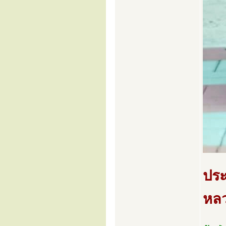
ประ
หลว