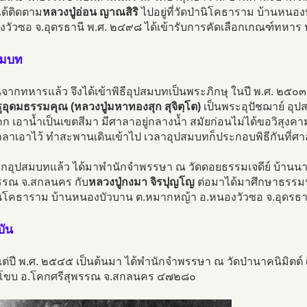
ได้ติดตาม
หลวงปู่อ่อน ญาณสิริ
ไปอยู่ที่วัดป่านิโคธาราม บ้านหน
งวัวซอ จ.อุดรธานี พ.ศ. ๒๔๙๘ ได้เข้ารับการคัดเลือกเกณฑ์ทหาร 
สมบท
้นจากทหารแล้ว จึงได้เข้าพิธีอุปสมบทเป็นพระภิกษุ ในปี พ.ศ. ๒๕๐๓ เ
อุดมธรรมคุณ (หลวงปู่มหาทองสุก สุจิตฺโต)
เป็นพระอุปัชฌาย์ อุป
ก เอาน้ำเป็นเขตสีมา มีศาลาอยู่กลางน้ำ สมัยก่อนไม่ได้ขอวิสุงคา
าลาเอาไว้ ทำสะพานเดินเข้าไป เวลาอุปสมบทก็ประกอบพิธีกันที่ศ
ากอุปสมบทแล้ว ได้มาพำนักจำพรรษา ณ วัดดอยธรรมเจดีย์ บ้านน
พรรณ จ.สกลนคร กับ
หลวงปู่กงมา จิรปุญโญ
ต่อมาได้มาศึกษาธรรมปฏ
านิโคธาราม บ้านหนองบัวบาน ต.หมากหญ้า อ.หนองวัวซอ จ.อุดรธา
บัน
งแต่ปี พ.ศ. ๒๕๔๕ เป็นต้นมา ได้พำนักจำพรรษา ณ วัดป่านาคนิมิตต
โขบ อ.โคกศรีสุพรรณ จ.สกลนคร ๔๗๒๘๐