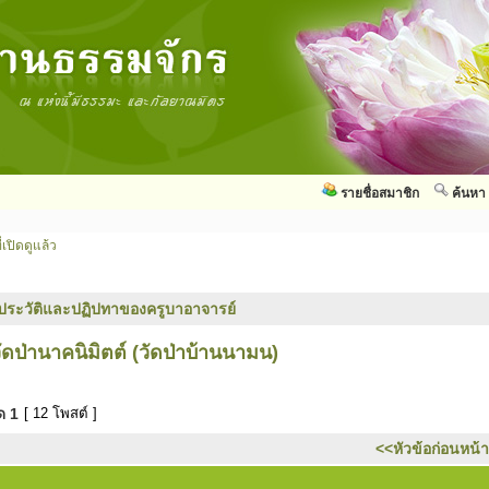
รายชื่อสมาชิก
ค้นหา
่เปิดดูแล้ว
ประวัติและปฏิปทาของครูบาอาจารย์
ัดป่านาคนิมิตต์ (วัดป่าบ้านนามน)
มด
1
[ 12 โพสต์ ]
<<หัวข้อก่อนหน้า