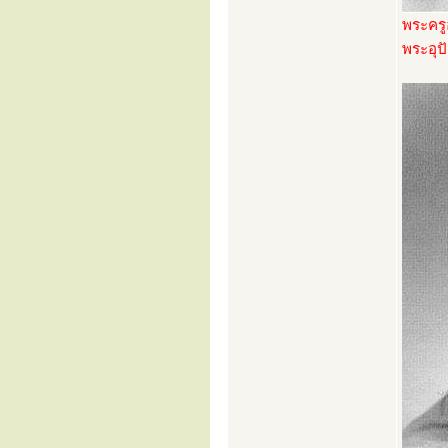
พระครู
พระอุป