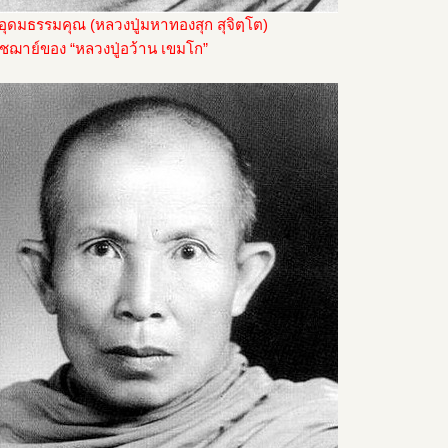
อุดมธรรมคุณ (หลวงปู่มหาทองสุก สุจิตฺโต)
ัชฌาย์ของ “หลวงปู่อว้าน เขมโก”