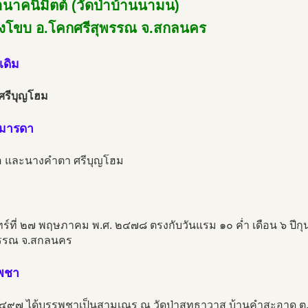
่านาคนิมิตต์ (วัดป่าบ้านนามน)
งโขบ อ.โคกศรีสุพรรณ จ.สกลนคร
เดิม
 ศรีบุญโฮม
ามารดา
 และนางคำตา ศรีบุญโฮม
นทร์ที่ ๒๗ พฤษภาคม พ.ศ. ๒๔๗๘ ตรงกับวันแรม ๑๐ ค่ำ เดือน ๖ ปี
พรรณ จ.สกลนคร
รพชา
๒๔๙๗ ได้บรรพชาเป็นสามเณร ณ วัดป่าสุทธาวาส บ้านคำสะอาด ต.ธ