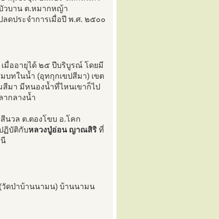
องบัวบาน ต.หมากหญ้า
ปลดประจำการเมื่อปี พ.ศ. ๒๕๐๐
มื่ออายุได้ ๒๕ ปีบริบูรณ์ โดยมี
สมบทในน้ำ (อุทกุกเขปสีมา) เขต
มสีมา มีหนองน้ำที่ไหนเขาก็ไป
าลากลางน้ำ
าสีนวล ต.ตองโขบ อ.โคก
ิบัติกับ
หลวงปู่อ่อน ญาณสิริ
ที่
นี
์ (วัดป่าบ้านนามน) บ้านนามน