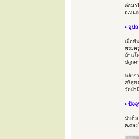
ต่อมา
อ.หนอ
• อุป
เมื่อพ
พระครู
บ้านโค
ปลูกศ
หลังจ
ศรีสุ
วัดป่
• ปัจจุ
นับตั้
ต.ตอง