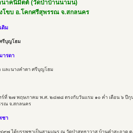
่านาคนิมิตต์ (วัดป่าบ้านนามน)
งโขบ อ.โคกศรีสุพรรณ จ.สกลนคร
เดิม
 ศรีบุญโฮม
ามารดา
 และนางคำตา ศรีบุญโฮม
นทร์ที่ ๒๗ พฤษภาคม พ.ศ. ๒๔๗๘ ตรงกับวันแรม ๑๐ ค่ำ เดือน ๖ ปี
พรรณ จ.สกลนคร
รพชา
๒๔๙๗ ได้บรรพชาเป็นสามเณร ณ วัดป่าสุทธาวาส บ้านคำสะอาด ต.ธ