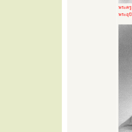
พระครู
พระอุป