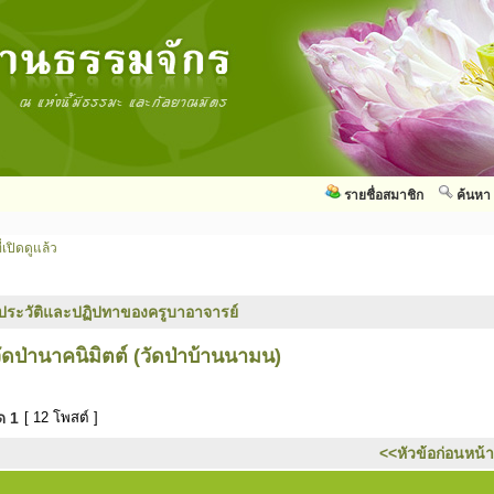
รายชื่อสมาชิก
ค้นหา
่เปิดดูแล้ว
ประวัติและปฏิปทาของครูบาอาจารย์
ัดป่านาคนิมิตต์ (วัดป่าบ้านนามน)
มด
1
[ 12 โพสต์ ]
<<หัวข้อก่อนหน้า