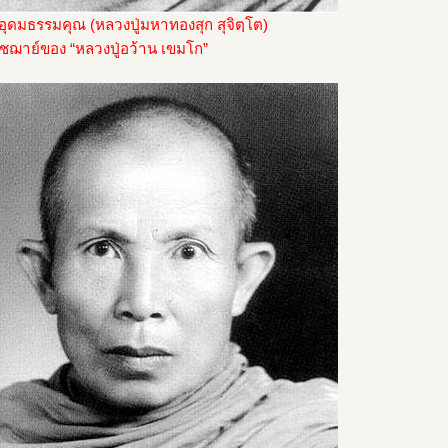
อุดมธรรมคุณ (หลวงปู่มหาทองสุก สุจิตฺโต)
ัชฌาย์ของ “หลวงปู่อว้าน เขมโก”