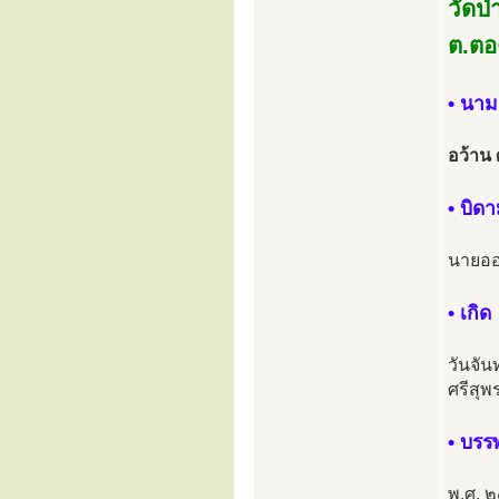
วัดป
ต.ตอ
• นาม
อว้าน
• บิด
นายออ
• เกิด
วันจั
ศรีสุ
• บร
พ.ศ. 