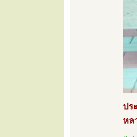
ประ
หลว