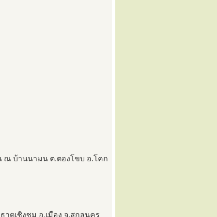
กุน ณ บ้านนามน ต.ตองโขบ อ.โคก
าตุเชิงชุม อ.เมือง จ.สกลนคร