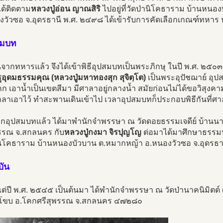
ได้ติดตาม
หลวงปู่อ่อน ญาณสิริ
ไปอยู่ที่วัดป่านิโคธาราม บ้านหน
งวัวซอ จ.อุดรธานี พ.ศ. ๒๔๙๘ ได้เข้ารับการคัดเลือกเกณฑ์ทหาร 
สมบท
้นจากทหารแล้ว จึงได้เข้าพิธีอุปสมบทเป็นพระภิกษุ ในปี พ.ศ. ๒๕๐๓ เ
อุดมธรรมคุณ (หลวงปู่มหาทองสุก สุจิตฺโต)
เป็นพระอุปัชฌาย์ อุป
ก เอาน้ำเป็นเขตสีมา มีศาลาอยู่กลางน้ำ สมัยก่อนไม่ได้ขอวิสุงคา
าลาเอาไว้ ทำสะพานเดินเข้าไป เวลาอุปสมบทก็ประกอบพิธีกันที่ศ
ากอุปสมบทแล้ว ได้มาพำนักจำพรรษา ณ วัดดอยธรรมเจดีย์ บ้านน
พรรณ จ.สกลนคร กับ
หลวงปู่กงมา จิรปุญโญ
ต่อมาได้มาศึกษาธรรมปฏ
านิโคธาราม บ้านหนองบัวบาน ต.หมากหญ้า อ.หนองวัวซอ จ.อุดรธา
บัน
งแต่ปี พ.ศ. ๒๕๔๕ เป็นต้นมา ได้พำนักจำพรรษา ณ วัดป่านาคนิมิตต
โขบ อ.โคกศรีสุพรรณ จ.สกลนคร ๔๗๒๘๐