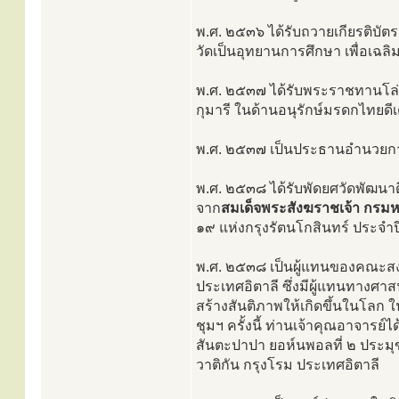
พ.ศ. ๒๕๓๖ ได้รับถวายเกียรติบัต
วัดเป็นอุทยานการศึกษา เพื่อเฉลิ
พ.ศ. ๒๕๓๗ ได้รับพระราชทานโล
กุมารี ในด้านอนุรักษ์มรดกไทย
พ.ศ. ๒๕๓๗ เป็นประธานอำนวยกา
พ.ศ. ๒๕๓๘ ได้รับพัดยศวัดพัฒนา
จาก
สมเด็จพระสังฆราชเจ้า กรมห
๑๙ แห่งกรุงรัตนโกสินทร์ ประจ
พ.ศ. ๒๕๓๘ เป็นผู้แทนของคณะสง
ประเทศอิตาลี ซึ่งมีผู้แทนทางศ
สร้างสันติภาพให้เกิดขึ้นในโลก
ชุมฯ ครั้งนี้ ท่านเจ้าคุณอาจาร
สันตะปาปา ยอห์นพอลที่ ๒ ประม
วาติกัน กรุงโรม ประเทศอิตาลี