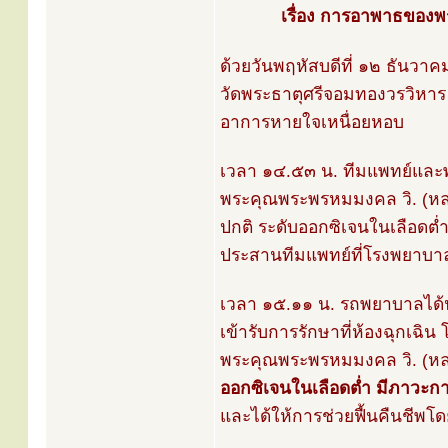
เรื่อง การอาพาธของพ
ด้วยวันพฤหัสบดีที่ ๑๒ ธันว
วัดพระธาตุศรีจอมทองวรวิหาร 
อาการหายใจเหนื่อยหอบ
เวลา ๑๔.๕๓ น. ทีมแพทย์แล
พระคุณพระพรหมมงคล วิ. (หลวง
ปกติ ระดับออกซิเจนในเลือดต
ประสานทีมแพทย์ที่โรงพยาบาลจ
เวลา ๑๕.๑๑ น. รถพยาบาลได้น
เข้ารับการรักษาที่ห้องฉุกเ
พระคุณพระพรหมมงคล วิ. (หลว
ออกซิเจนในเลือดต่ำ มีภาวะ
และได้ให้การช่วยฟื้นคืนชีพโ