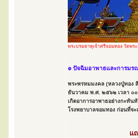
พระบรมธาตุเจ้าศรีจอมทอง วัดพระ
๏ ปัจฉิมอาพาธและการมร
พระพรหมมงคล (หลวงปู่ทอง สิริ
ธันวาคม พ.ศ. ๒๕๖๒ เวลา ๐๐.๒
เกิดอาการอาพาธอย่างกะทันหัน
โรงพยาบาลจอมทอง ก่อนที่จะ
แถ