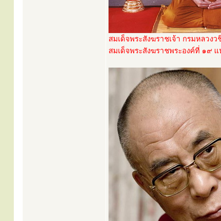
สมเด็จพระสังฆราชเจ้า กรมหลวงวช
สมเด็จพระสังฆราชพระองค์ที่ ๑๙ แห