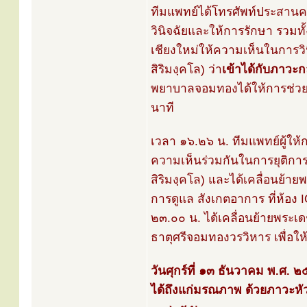
ทีมแพทย์ได้โทรศัพท์ประสาน
วินิจฉัยและให้การรักษา รวม
เชียงใหม่ให้ความเห็นในการ
สิริมงฺคโล) ว่า
เข้าได้กับภาวะก
พยาบาลจอมทองได้ให้การช่วย
นาที
เวลา ๑๖.๒๖ น. ทีมแพทย์ผู้ใ
ความเห็นร่วมกันในการยุติกา
สิริมงฺคโล) และได้เคลื่อนย้า
การดูแล สังเกตอาการ ที่ห้อ
๒๓.๐๐ น. ได้เคลื่อนย้ายพระเ
ธาตุศรีจอมทองวรวิหาร เพื่อให
วันศุกร์ที่ ๑๓ ธันวาคม พ.ศ.
ได้ถึงแก่มรณภาพ ด้วยภาวะหั