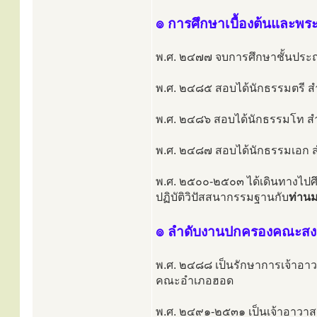
๏ การศึกษาเบื้องต้นและพระ
พ.ศ. ๒๔๗๗ จบการศึกษาชั้นประถมป
พ.ศ. ๒๔๘๕ สอบได้นักธรรมตรี สำ
พ.ศ. ๒๔๘๖ สอบได้นักธรรมโท สำนั
พ.ศ. ๒๔๘๗ สอบได้นักธรรมเอก สำน
พ.ศ. ๒๕๐๐-๒๕๐๓ ได้เดินทางไปศึ
ปฏิบัติวิปัสสนากรรมฐานกับ
ท่าน
๏ ลำดับงานปกครองคณะสง
พ.ศ. ๒๔๘๘ เป็นรักษาการเจ้าอาวา
คณะอำเภอฮอด
พ.ศ. ๒๔๙๑-๒๕๓๑ เป็นเจ้าอาวาสวั