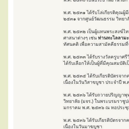
พ.ศ. ๒๕๓๑ ได้รับโล่เกียรติคุณผู
๒๕๓๑ จากศูนย์วัฒนธรรม วิทยาลัย
พ.ศ. ๒๕๓๒ เป็นผู้แทนพระสงฆ์ไท
ศาสนาต่างๆ เช่น
ท่านทะไลลามะ 
ทัศนคติ เพื่อความสามัคคีธรรมท
พ.ศ. ๒๕๓๓ ได้รับรางวัลครูบาศรี
ได้รับเลือกให้เป็นผู้ที่มีคุณสม
พ.ศ. ๒๕๓๕ ได้รับเกียรติบัตรจาก
เนื่องในวันวิสาขบูชา ประจำปี พ
พ.ศ. ๒๕๓๖ ได้รับถวายปริญญาพุ
วิทยาลัย (มจร.) ในพระบรมราชู
มกราคม พ.ศ. ๒๕๓๖ ณ หอประชุ
พ.ศ. ๒๕๓๖ ได้รับเกียรติบัตรจาก
เนื่องในวันมาฆบูชา