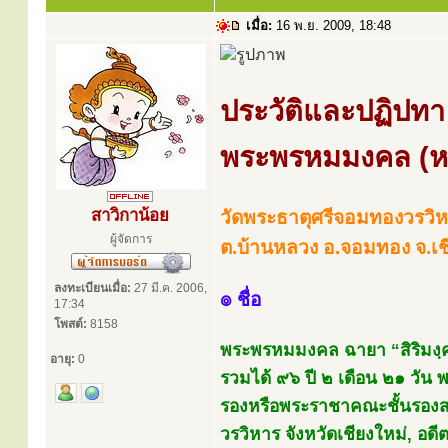
เมื่อ:
16 พ.ย. 2009, 18:48
ประวัติและปฏิปทา
พระพรหมมงคล (หลว
สาวิกาน้อย
วัดพระธาตุศรีจอมทองวรวิ
ผู้จัดการ
ต.บ้านหลวง อ.จอมทอง จ.เช
ลงทะเบียนเมื่อ:
27 มี.ค. 2006,
๏ ชื่อ
17:34
โพสต์:
8158
พระพรหมมงคล ฉายา “สิริมงฺ
อายุ:
0
รวมได้ ๙๖ ปี ๒ เดือน ๒๑ วัน
รองหรือพระราชาคณะชั้นรองสมเ
วรวิหาร จังหวัดเชียงใหม่, อด