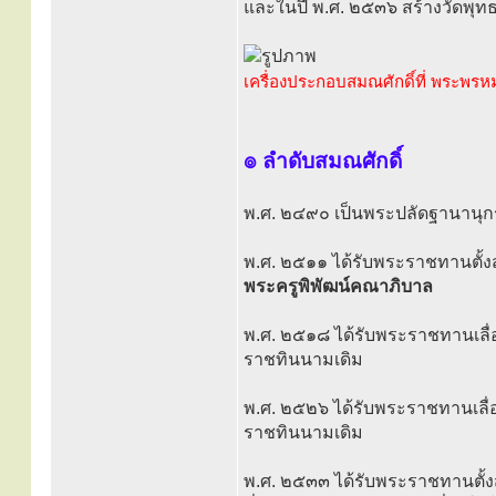
และในปี พ.ศ. ๒๕๓๖ สร้างวัดพุท
เครื่องประกอบสมณศักดิ์ที่ พระพร
๏ ลำดับสมณศักดิ์
พ.ศ. ๒๔๙๐ เป็นพระปลัดฐานานุ
พ.ศ. ๒๕๑๑ ได้รับพระราชทานตั้ง
พระครูพิพัฒน์คณาภิบาล
พ.ศ. ๒๕๑๘ ได้รับพระราชทานเลื่
ราชทินนามเดิม
พ.ศ. ๒๕๒๖ ได้รับพระราชทานเลื่
ราชทินนามเดิม
พ.ศ. ๒๕๓๓ ได้รับพระราชทานตั้