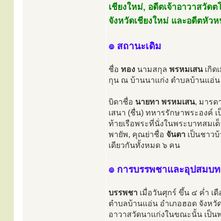
เชียงใหม่, อดีตเจ้าอาวาสวัดต
จังหวัดเชียงใหม่ และอดีตหัว
๏ สถานะเดิม
ชื่อ
ทอง
นามสกุล
พรหมเสน
เกิดเ
กุน ณ บ้านนาแก่ง ตำบลบ้านแอ่น
บิดาชื่อ
นายทา พรหมเสน
, มารดา
เสนา (ชื่น) ทหารรักษาพระองค์ เ
ท้ายเรือพระที่นั่งในพระบาทสมเด็จ
พายัพ, คุณย่าชื่อ
จันตา
เป็นชาวบ้
เดียวกันทั้งหมด ๖ คน
๏ การบรรพชาและอุปสมบท
บรรพชา
เมื่อวันศุกร์ ขึ้น ๔ ค่ำ
ตำบลบ้านแอ่น อำเภอฮอด จังหวัด
อาวาสวัดนาแก่งในขณะนั้น เป็นพร