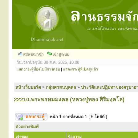
สมัครสมาชิก
เข้าสู่ระบบ
วันเวลาปัจจุบัน 08 ส.ค. 2026, 10:08
แสดงกระทู้ที่ยังไม่มีการตอบ
|
แสดงกระทู้ที่เปิดดูแล้ว
หน้าเว็บบอร์ด
»
กลุ่มศาสนบุคคล
»
ประวัติและปฏิปทาของครูบาอา
22210.พระพรหมมงคล (หลวงปู่ทอง สิริมงฺคโล)
หน้า
1
จากทั้งหมด
1
[ 6 โพสต์ ]
ตัวอย่างพิมพ์
เจ้าของ
ข้อความ