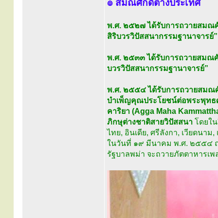
๏ สมณศักดิ์ต่างประเทศ
พ.ศ. ๒๕๒๗ ได้รับการถวายสมณศั
สิริบวรวิปัสสนากรรมฐานาจารย์”
พ.ศ. ๒๕๓๓ ได้รับการถวายสมณศั
บวรวิปัสสนากรรมฐานาจารย์”
พ.ศ. ๒๕๕๔ ได้รับการถวายสมณศั
บำเพ็ญคุณประโยชน์ต่อพระพุทธศ
คาริยา (Agga Maha Kammatthana 
ภิกษุต่างชาติสายวิปัสสนา
โดยในปี
ไทย, อินเดีย, ศรีลังกา, เวียดนา
ในวันที่ ๑๙ มีนาคม พ.ศ. ๒๕๕๔ ณ
รัฐบาลพม่า จะถวายภัตตาหารเพลแ