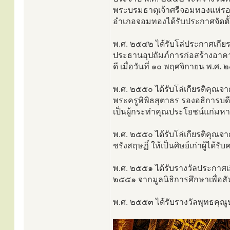
พระบรมธาตุเจ้าศรีจอมทองแห่รอบ
อำเภอจอมทองได้รับประกาศจัดตั้
พ.ศ. ๒๕๔๒ ได้รับโล่ประกาศเกียร
ประธานอุปถัมภ์การก่อสร้างอาค
ดี เมื่อวันที่ ๑๐ พฤศจิกายน พ.ศ.
พ.ศ. ๒๕๕๐ ได้รับโล่เกียรติคุณ
พระครูพิพิธสุตาธร รองอธิการบ
เป็นผู้กระทำคุณประโยชน์แก่มหา
พ.ศ. ๒๕๕๐ ได้รับโล่เกียรติคุณจ
ชรังสฤษฏิ์ ให้เป็นศิษย์เก่าผู้ได
พ.ศ. ๒๕๕๑ ได้รับรางวัลประกาศเก
๒๕๕๑ จากมูลนิธิการศึกษาเพื่อสั
พ.ศ. ๒๕๕๓ ได้รับรางวัลพุทธคุ