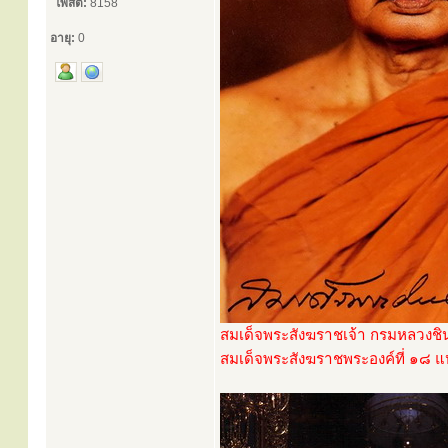
โพสต์:
8158
อายุ:
0
สมเด็จพระสังฆราชเจ้า กรมหลวงช
สมเด็จพระสังฆราชพระองค์ที่ ๑๘ แห