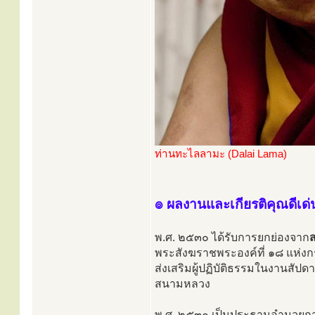
ท่านทะไลลามะ (Dalai Lama)
๏ ผลงานและเกียรติคุณดีเด่
พ.ศ. ๒๕๓๐ ได้รับการยกย่องจาก
พระสังฆราชพระองค์ที่ ๑๘ แห่งก
ส่งเสริมผู้ปฏิบัติธรรมในงานสัป
สนามหลวง
พ.ศ. ๒๕๓๐ เป็นประธานอำนวยกา