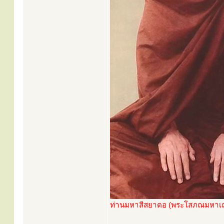
ท่านมหาสีสยาดอ (พระโสภณมหาเ