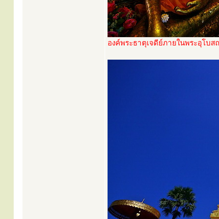
องค์พระธาตุเจดีย์ภายในพระอุโบส