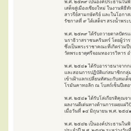
พ.ศ. ๒๕๓๙ เป็นองค์ประธานในพิ
เสด็จสู่เมืองเชียงใหม่ ในงานพ
สาวรีย์สามกษัตริย์ และในโอกาสอ
รัชกาลที่ ๙ ได้เสด็จฯ สรงน้ำพระ
พ.ศ. ๒๕๓๙ ได้รับถวายตาลปัตรแ
นราธิวาสราชนครินทร์ โดยผู้ว่า
ซึ่งเป็นพระราชาคณะที่เกิดร่วมป
วัดพระธาตุศรีจอมทองวรวิหาร อ
พ.ศ. ๒๕๔๑ ได้รับอาราธนาจากกลุ
และสอนการปฏิบัติแก่สมาชิกกลุ่
เข้าเฝ้าแลกเปลี่ยนทัศนะกับสมเด
โรมันคาทอลิก ณ โบสถ์เซ็นปีเตอร
พ.ศ. ๒๕๔๑ ได้รับโล่เกียรติคุณจ
ผลงานดีเด่นทางด้านการเผยแผ่ว
เมื่อวันที่ ๑๔ มิถุนายน พ.ศ. ๒๕๔
พ.ศ. ๒๕๔๒ เป็นองค์ประธานในพิ
ประจำปี พ.ศ. ๒๕๔๒ ระหว่างวัน