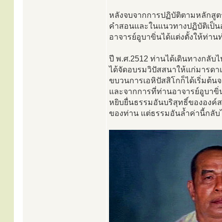
หลังจบจากการปฏิบัติตามหลักสูต
คำสอนและในแนวทางปฏิบัติเป็นอย่
อาจารย์อูบาขิ่นได้แต่งตั้งให้ท่าน
ปี พ.ศ.2512 ท่านได้เดินทางกลับไปย
ได้จัดอบรมวิปัสสนาให้แก่มารดาแล
ขบวนการเอหิปัสสิโกก็ได้เริ่มต้น
และจากการที่ท่านอาจารย์อูบาขิ่นม
หยิบยื่นธรรมอันบริสุทธิ์ขององค์
ของท่าน แต่ธรรมอันล้ำค่านี้กลั