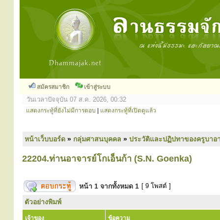
สมัครสมาชิก
เข้าสู่ระบบ
วันเวลาปัจจุบัน 07 ส.ค. 2026, 00:32
แสดงกระทู้ที่ยังไม่มีการตอบ
|
แสดงกระทู้ที่เปิดดูแล้ว
หน้าเว็บบอร์ด
»
กลุ่มศาสนบุคคล
»
ประวัติและปฏิปทาของครูบาอา
22204.ท่านอาจารย์โกเอ็นก้า (S.N. Goenka)
หน้า
1
จากทั้งหมด
1
[ 9 โพสต์ ]
ตัวอย่างพิมพ์
เจ้าของ
ข้อความ