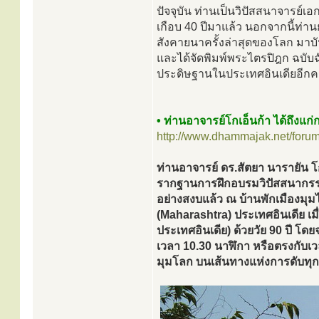
ปัจจุบัน ท่านเป็นวิปัสสนาจารย์
เกือบ 40 ปีมาแล้ว นอกจากนี้ท่านย
สังคายนาครั้งล่าสุดของโลก มาบั
และได้จัดพิมพ์พระไตรปิฎก ฉบับ
ประดิษฐานในประเทศอินเดียอีกครั
• ท่านอาจารย์โกเอ็นก้า ได้ถึงแก
http://www.dhammajak.net/foru
ท่านอาจารย์ ดร.สัตยา นารายัน โก
รากฐานการฝึกอบรมวิปัสสนากรรมฐา
อย่างสงบแล้ว ณ บ้านพักเมืองมุ
(Maharashtra) ประเทศอินเดีย เมื
ประเทศอินเดีย) ด้วยวัย 90 ปี โดย
เวลา 10.30 นาฬิกา หรือตรงกับเ
มุมโลก บนเส้นทางแห่งการดับท