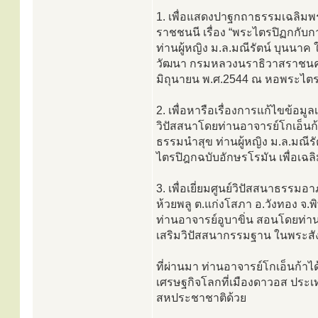
1. เพื่อแสดงปาฐกถาธรรมเฉลิมพ
ราชชนนี เรื่อง “พระไตรปิฏกกับ
ท่านผู้หญิง ม.ล.มณีรัตน์ บุนนาค
วัฒนา กรมหลวงนราธิวาสราชนคริ
มิถุนายน พ.ศ.2544 ณ หอพระไตร
2. เพื่อหารือเรื่องการแก้ไขข้อม
วิปัสสนาโดยท่านอาจารย์โกเอ็นก้
ธรรมนำสุข ท่านผู้หญิง ม.ล.มณี
ไตรปิฎกฉบับอักษรโรมัน เพื่อเฉ
3. เพื่อเยี่ยมศูนย์วิปัสสนาธรรมอ
ห้วยพลู ต.แก่งโสภา อ.วังทอง จ.
ท่านอาจารย์อูบาขิ่น สอนโดยท่าน
เสริมวิปัสสนากรรมฐาน ในพระสัง
ที่ผ่านมา ท่านอาจารย์โกเอ็นก้
เศรษฐกิจโลกที่เมืองดาวอส ประ
สหประชาชาติด้วย