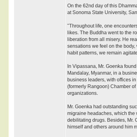
On the 62nd day of this Dhamma
at Sonoma State University, Sa
"Throughout life, one encounters
likes. The Buddha went to the ro
liberation from all misery. He r
sensations we feel on the body, 
habit patterns, we remain agitat
In Vipassana, Mr. Goenka found t
Mandalay, Myanmar, in a busines
business leaders, with offices i
(formerly Rangoon) Chamber of 
organizations.
Mr. Goenka had outstanding succe
migraine headaches, which the wo
debilitating drugs. Besides, Mr.
himself and others around him m