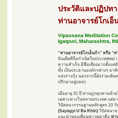
ประวัติและปฏิปทา
ท่านอาจารย์โกเอ็
Vipassana Meditation Ce
Igatpuri, Maharashtra, I
“ท่านอาจารย์โกเอ็นก้า” หรือ “ท
อินเดียที่ถือกำเนิดในประเทศพม่
ความสำเร็จ มีชื่อเสียงมากตั้งแต่ย
ทั้ง เป็นประธานองค์กรต่างๆ อา
แห่งร่างกุ้ง นอกจากนี้ยังร่วม
ปรึกษาอยู่บ่อยๆ
เมื่ออายุ 31 ปี ท่านถูกคุกคามด
เฉพาะทางในหลายประเทศ แต่อาการก
วิปัสสนากรรมฐานหลักสูตร 10 วัน
(Sayagyi U Ba Khin)
วิปัสสนาจาร
แนะนำของเพื่อนชาวพม่าคือ
ท่า