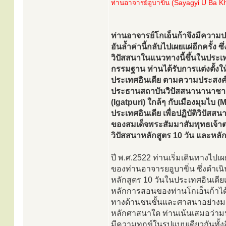
ท่านอาจารย์อูบาขิ่น (Sayagyi U Ba Kh
ท่านอาจารย์โกเอ็นก้าจึงมีควา
อันล้ำค่านี้กลับไปเผยแผ่อีกครั้ง
วิปัสสนาในแนวทางนี้ขึ้นในประเทศ
กรรมฐาน ท่านได้รับการแต่งตั้งใ
ประเทศอินเดีย ตามความประสงค์ขอ
ประธานสถาบันวิปัสสนานานาชาติศูนย
(Igatpuri) ใกล้ๆ กับเมืองมุมไ
ประเทศอินเดีย เพื่อปฏิบัติวิป
ของสมเด็จพระสัมมาสัมพุทธเจ้าตา
วิปัสสนาหลักสูตร 10 วัน และหลัก
ปี พ.ศ.2522 ท่านเริ่มเดินทางไ
ของท่านอาจารยอูบาขิ่น ซึ่งดำ
หลักสูตร 10 วันในประเทศอินเดี
หลักการสอนของท่านโกเอ็นก้าได้ร
ทางด้านชนชั้นและศาสนาอย่างมาก
หลักศาสนาใด ท่านเน้นเสมอว่ามนุษ
มีความทุกข์ในรูปแบบเดียวกันทั้งส