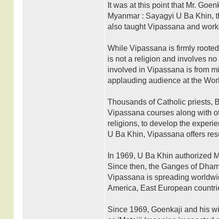
It was at this point that Mr. Go
Myanmar : Sayagyi U Ba Khin, t
also taught Vipassana and worked 
While Vipassana is firmly rooted
is not a religion and involves no
involved in Vipassana is from mi
applauding audience at the Wor
Thousands of Catholic priests, 
Vipassana courses along with oth
religions, to develop the experie
U Ba Khin, Vipassana offers resu
In 1969, U Ba Khin authorized M
Since then, the Ganges of Dhamma
Vipassana is spreading worldwid
America, East European countri
Since 1969, Goenkaji and his w