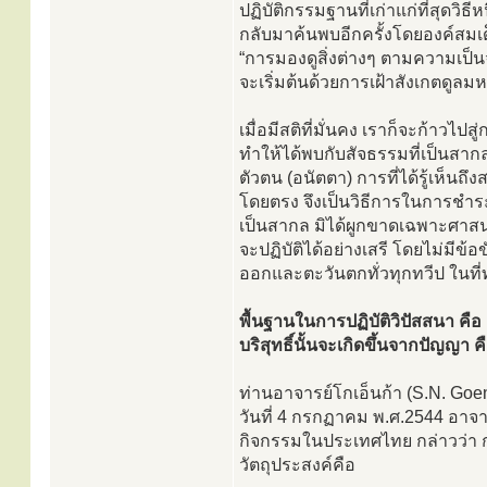
ปฏิบัติกรรมฐานที่เก่าแก่ที่สุดวิ
กลับมาค้นพบอีกครั้งโดยองค์สมเด็
“การมองดูสิ่งต่างๆ ตามความเป็น
จะเริ่มต้นด้วยการเฝ้าสังเกตดูล
เมื่อมีสติที่มั่นคง เราก็จะก้าว
ทำให้ได้พบกับสัจธรรมที่เป็นสากล 
ตัวตน (อนัตตา) การที่ได้รู้เห
โดยตรง จึงเป็นวิธีการในการชำระจ
เป็นสากล มิได้ผูกขาดเฉพาะศาสนา
จะปฏิบัติได้อย่างเสรี โดยไม่มีข้
ออกและตะวันตกทั่วทุกทวีป ในที่
พื้นฐานในการปฏิบัติวิปัสสนา ค
บริสุทธิ์นั้นจะเกิดขึ้นจากปัญญา คื
ท่านอาจารย์โกเอ็นก้า (S.N. Goe
วันที่ 4 กรกฏาคม พ.ศ.2544 อาจา
กิจกรรมในประเทศไทย กล่าวว่า ก
วัตถุประสงค์คือ