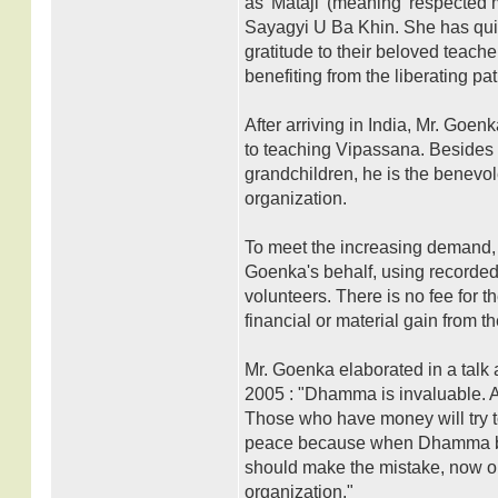
as 'Mataji' (meaning 'respected m
Sayagyi U Ba Khin. She has quie
gratitude to their beloved teac
benefiting from the liberating pa
After arriving in India, Mr. Goen
to teaching Vipassana. Besides be
grandchildren, he is the benevol
organization.
To meet the increasing demand, 
Goenka's behalf, using recorded 
volunteers. There is no fee for 
financial or material gain from t
Mr. Goenka elaborated in a talk 
2005 : "Dhamma is invaluable. A
Those who have money will try t
peace because when Dhamma bec
should make the mistake, now or 
organization."