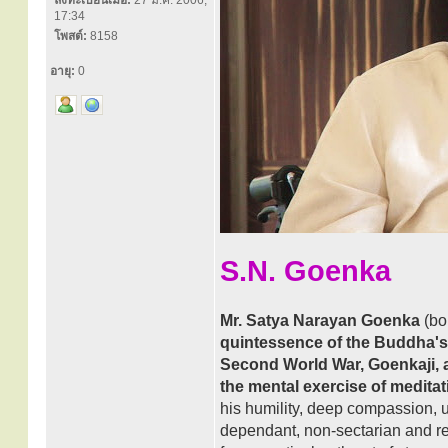
ลงทะเบียนเมื่อ:
27 มี.ค. 2006,
17:34
โพสต์:
8158
อายุ:
0
S.N. Goenka
Mr. Satya Narayan Goenka
(bo
quintessence of the Buddha's 
Second World War, Goenkaji, as
the mental exercise of meditat
his humility, deep compassion, 
dependant, non-sectarian and re