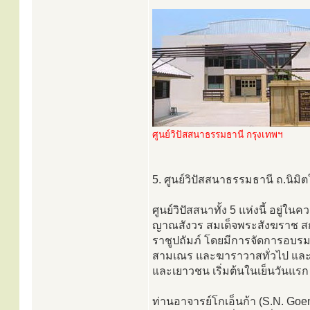
ศูนย์วิปัสสนาธรรมธานี กรุงเทพฯ
5. ศูนย์วิปัสสนาธรรมธานี ถ.น
ศูนย์วิปัสสนาทั้ง 5 แห่งนี้ อยู
ญาณสังวร สมเด็จพระสังฆราช สก
ราชูปถัมภ์ โดยมีการจัดการอบรมห
สามเณร และฆาราวาสทั่วไป และห
และเยาวชน เริ่มต้นในเย็นวันแรก
ท่านอาจารย์โกเอ็นก้า (S.N. Goenk