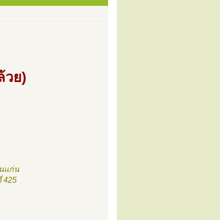
้วย)
นแก่น
่ 425