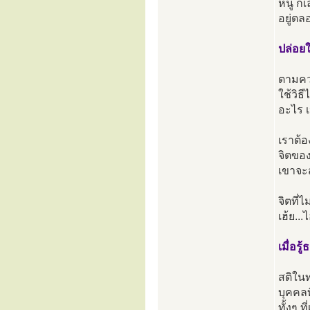
หนู ก็
อยู่ตล
ปล่อยใ
ตามควา
ใช้วิธ
อะไร เ
เราต้อ
จิตของ
เขาจะส
จิตที่
เฮ้ย..
เมื่อร
สติในท
บุคคลท
ทั้งๆ 