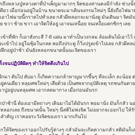
ึกถึงหลวงปู่หลวงตาที่บำเพ็ญมามากๆ จิตของท่านคงมีกำลัง ช่วงนั้น
เดียว เมื่อก่อนอยู่ในบ้าน ขนาดจะมาเดินจงกรมใหม่ๆ นี่ยังถือไฟฉ
ก็เอาไฟฉายนี้กราดไปทั่วเลย กลัวผีหลอกจะมานั่งดู มันเดินมา จิตมัน
้าย ขวา ซ้าย ขวา เอาจิตให้อยู่ เอาจนเหนื่อย จนเหงื่อแตกซิกๆ เลย
เข้าที่พัก ก็เอาสังกะสี 7-8 แผ่น มาทำเป็นวงกลม ล้อมต้นไม้เอาไว
่จะเข้าไป อยู่ในซุ้มในกลด พอถึงประตู ก็วิ่งปรูดเข้าไปเลย กลัวผีห
ึกอยู่ป่าช้า มันยังหลอกขนาดนั้นนะจิตของเรา
ร็งจนปฏิบัติผิดๆ ทำให้จิตตึงเกินไป
ฝึกมา ดับไป ดับมา ก็เกิดความกล้าหาญมากขึ้นๆ ทีละเล็ก ละน้อย
อยู่คนเดียว หลุมศพใหม่ๆ เสียด้วย เป็นศพจากอุบัติเหตุ รถชนกันตาย เ
อมาปูอยู่บนหลุมศพ เอากลดมากาง เมื่อก่อนมันรก
้าป่าช้านี่ ต้องเอามีดถางๆ เดินมาไม่ได้มันรก พอมานั่ง มันก็กลัว 
ผีหลอกเลย ถึงขนาดนั้น ใหม่ๆ นี่สติไม่พ่งจิต ไม่อยากจะออกไป ให้รับร
ก็สำคัญ เราคอยระวังจิตของเรา มากเกินไป
กให้จิตของเราออกไปรับรู้ต่างๆ กลัวมันจะเกิดความกลัว สติมันก