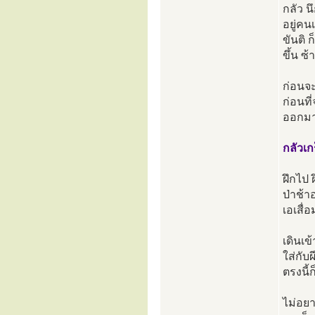
กลัว น
อยู่คน
ขันติ 
ขึ้น ซ
ก่อนจะ
ก่อนที
ออกมาฝ
กลัวเก
ฝึกไป 
ป่าช้า
เอเสื่
เดินเข
ใส่กับ
ตรงนี้
ไม่อยา