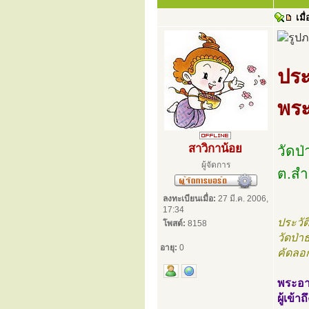
เมื่
ประ
พระ
สาวิกาน้อย
วัดป
ผู้จัดการ
ต.สำ
ลงทะเบียนเมื่อ:
27 มี.ค. 2006,
17:34
ประวั
โพสต์:
8158
วัดป่
อายุ:
0
คัดลอก
พระอา
ผู้เข้