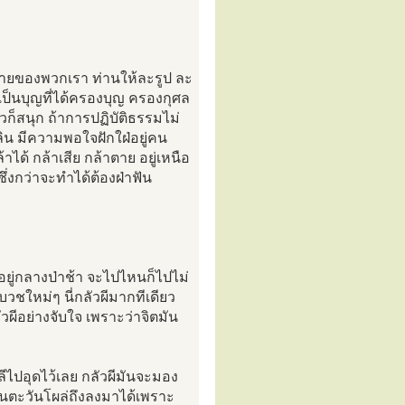
สบายของพวกเรา ท่านให้ละรูป ละ
ป็นบุญที่ได้ครองบุญ ครองกุศล
ียวก็สนุก ถ้าการปฏิบัติธรรมไม่
ิน มีความพอใจฝักใฝ่อยู่คน
ด้ กล้าเสีย กล้าตาย อยู่เหนือ
่งกว่าจะทำได้ต้องฝ่าฟัน
อยู่กลางป่าช้า จะไปไหนก็ไปไม่
บวชใหม่ๆ นี่กลัวผีมากทีเดียว
วผีอย่างจับใจ เพราะว่าจิตมัน
ลีไปอุดไว้เลย กลัวผีมันจะมอง
จนตะวันโผล่ถึงลงมาได้เพราะ