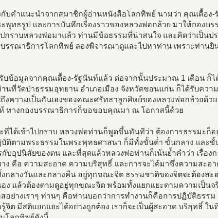
้งกับคำแนะนำจากสมาชิกผู้อ่านหนังสือโลกทิพย์ นามว่า คุณเตื้อง-รั
ะพุทธรูป และการบันทึกเรื่องราวของหลวงพ่อกล้วย มาให้กองบร
ไปกราบหลวงพ่อมาแล้ว ท่านมีข้อธรรมที่น่าสนใจ และคิดว่าเป็นป
งบรรณาธิการโลกทิพย์ ลองพิจารณาดูและไปหาท่าน เพราะท่านยิ
ด้รับข้อมูลจากคุณเตื้อง-รัฐนันท์แล้ว ต่อจากนั้นประมาณ 1 เดือน ก
านที่วัดป่าธรรมอุทยาน อำเภอเมือง จังหวัดขอนแก่น ก็ได้รับคว
ถึงความเป็นกันเองของคณะศรัทธาลูกศิษย์ของหลวงพ่อกล้วยด้ว
ให้ ทางกองบรรณาธิการก็ขอขอบคุณมา ณ โอกาสนี้ด้วย
ี่ได้เข้าไปกราบ หลวงพ่อท่านก็พูดขึ้นทันทีว่า ต้องการธรรมะก็อยู่ที
บัติตามพระธรรมในพระพุทธศาสนา ก็มีทั้งขั้นต่ำ ขั้นกลาง และขั้นสูง
ับอุปนิสัยของตน และที่สุดแล้วหลวงพ่อท่านก็เน้นย้ำคำว่า เรื่องก
ง คือ ความสะอาด ความบริสุทธิ์ และการจะได้มาซึ่งความสะอาด คว
 ทั้งกลางวันและกลางคืน อยู่ทุกขณะจิต ธรรมชาติของจิตจะต้องสะ
เอง แล้วต้องตามดูอยู่ทุกขณะจิต พร้อมทั้งแยกแยะตามความเป็นจร
สอย่างเราๆ ท่านๆ คือท่านบอกว่าการทำงานก็คือการปฏิบัติธรรม 
รารู้จิต มีสติแยกแยะได้อย่างถูกต้อง เราก็จะเป็นผู้สะอาด บริสุทธิ์ ใน
่านโลกทิพย์ดังนี้