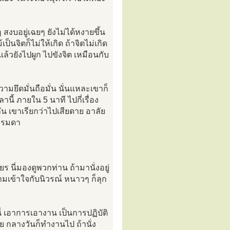
ๆ สงบอยู่เฉยๆ ยังไม่ได้หงายขึ้น
นจิตก็ไม่ให้เกิด ถ้าจิตไม่เกิด
แล้วยังไปผูก ไปขังจิต เหมือนกับ
มยึดมั่นถือมั่น นั่นแหละเขาก็
านี้ ภายใน 5 นาที ไปกี่เรื่อง
ยกัน เขาเรียกว่าไปเสียดาย อาลัย
ธรรมดา
ร นี่มองดูพวกท่าน ถ้ามานั่งอยู่
ามเข้าใจกับนิวรณ์ หนาวๆ ก็ลุก
่ เอาการเอางาน เป็นการปฏิบัติ
ย กลางวันก็ทำงานไป ถ้านั่ง