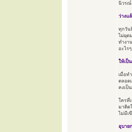
นิวรณ์
ว่างแล
ทุกวัน
ไม่ผุด
ทำงานเพ
อะไรๆ 
ให้เป็
เมื่อท
ตลอดเว
คงเป็น
ใครที่
มาติดใ
ไม่มีเ
อุบายก