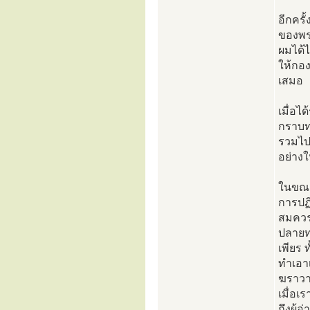
อีกครั
ของพร
ผมได้
ให้กอ
เสมอ
เมื่อไ
กราบท่
รวมไป
อย่าง
ในขณะท
การปฏิ
สมควรก
ปลายทา
เพียร
ทำเอา
ฆราวา
เมื่อเ
ถึงผู้อ