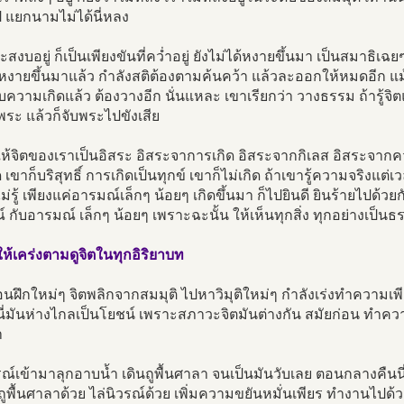
 แยกนามไม่ได้นี่หลง
จะสงบอยู่ ก็เป็นเพียงขันที่คว่ำอยู่ ยังไม่ได้หงายขึ้นมา เป็นสมาธิเฉย
หงายขึ้นมาแล้ว กำลังสติต้องตามค้นคว้า แล้วละออกให้หมดอีก แม้เป็
ับความเกิดแล้ว ต้องวางอีก นั่นแหละ เขาเรียกว่า วางธรรม ถ้ารู้จิต
ระ แล้วก็จับพระไปขังเสีย
ห้จิตของเราเป็นอิสระ อิสระจาการเกิด อิสระจากกิเลส อิสระจากควา
เขาก็บริสุทธิ์ การเกิดเป็นทุกข์ เขาก็ไม่เกิด ถ้าเขารู้ความจริงแต่เวล
ไม่รู้ เพียงแค่อารมณ์เล็กๆ น้อยๆ เกิดขึ้นมา ก็ไปยินดี ยินร้ายไปด้ว
 กับอารมณ์ เล็กๆ น้อยๆ เพราะฉะนั้น ให้เห็นทุกสิ่ง ทุกอย่างเป็น
ิให้เคร่งตามดูจิตในทุกอิริยาบท
อนฝึกใหม่ๆ จิตพลิกจากสมมุติ ไปหาวิมุติใหม่ๆ กำลังเร่งทำความเพีย
นี่มันห่างไกลเป็นโยชน์ เพราะสภาวะจิตมันต่างกัน สมัยก่อน ทำคว
ำ
รณ์เข้ามาลุกอาบน้ำ เดินถูพื้นศาลา จนเป็นมันวับเลย ตอนกลางคืนนี
ูพื้นศาลาด้วย ไล่นิวรณ์ด้วย เพิ่มความขยันหมั่นเพียร ทำงานไปด้ว