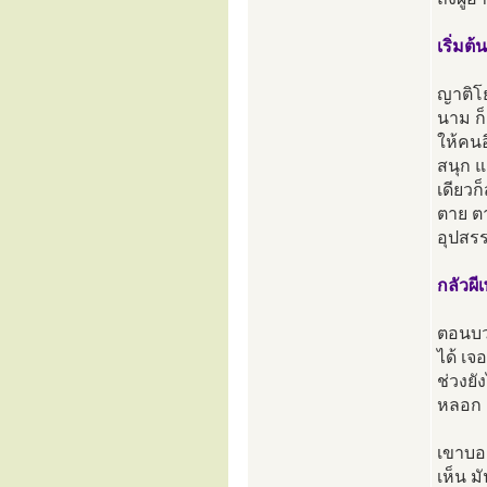
เริ่มต
ญาติโย
นาม ก็
ให้คนอ
สนุก แ
เดียวก
ตาย ตา
อุปสร
กลัวผ
ตอนบวช
ได้ เจ
ช่วงยั
หลอก
เขาบอก
เห็น ม