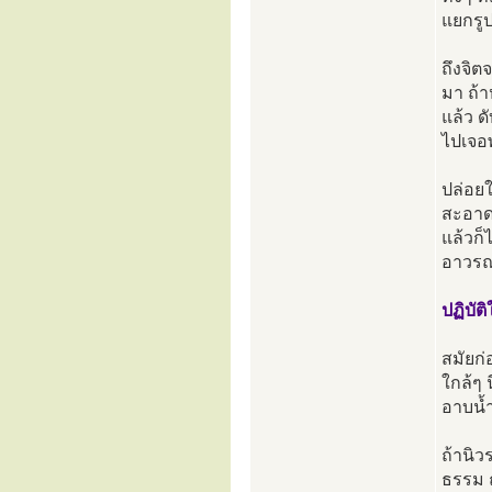
แยกรูป
ถึงจิต
มา ถ้า
แล้ว ด
ไปเจอพ
ปล่อยใ
สะอาด 
แล้วก็
อาวรณ์
ปฏิบัต
สมัยก่
ใกล้ๆ 
อาบน้
ถ้านิว
ธรรม ถ