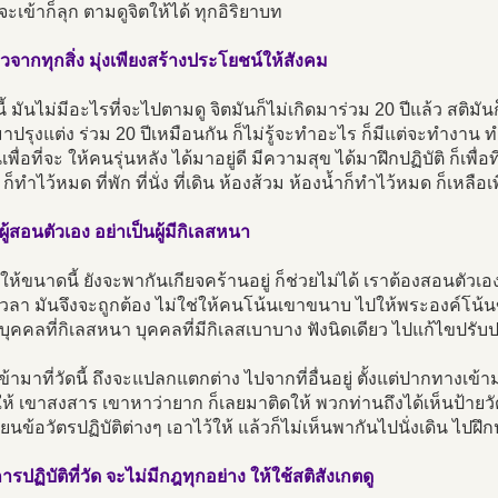
จะเข้าก็ลุก ตามดูจิตให้ได้ ทุกอิริยาบท
้วจากทุกสิ่ง มุ่งเพียงสร้างประโยชน์ให้สังคม
นี้ มันไม่มีอะไรที่จะไปตามดู จิตมันก็ไม่เกิดมาร่วม 20 ปีแล้ว สติมั
มาปรุงแต่ง ร่วม 20 ปีเหมือนกัน ก็ไม่รู้จะทำอะไร ก็มีแต่จะทำงาน 
ื่อที่จะ ให้คนรุ่นหลัง ได้มาอยู่ดี มีความสุข ได้มาฝึกปฏิบัติ ก็เพื่อที
ก็ทำไว้หมด ที่พัก ที่นั่ง ที่เดิน ห้องส้วม ห้องน้ำก็ทำไว้หมด ก็เหลือ
นผู้สอนตัวเอง อย่าเป็นผู้มีกิเลสหนา
ำให้ขนาดนี้ ยังจะพากันเกียจคร้านอยู่ ก็ช่วยไม่ได้ เราต้องสอนตัวเอง
ลา มันจึงจะถูกต้อง ไม่ใช่ให้คนโน้นเขาขนาบ ไปให้พระองค์โน้น
บุคคลที่กิเลสหนา บุคคลที่มีกิเลสเบาบาง ฟังนิดเดียว ไปแก้ไขปรับ
เข้ามาที่วัดนี้ ถึงจะแปลกแตกต่าง ไปจากที่อื่นอยู่ ตั้งแต่ปากทางเข
ห้ เขาสงสาร เขาหาว่ายาก ก็เลยมาติดให้ พวกท่านถึงได้เห็นป้ายวัด ป
ขียนข้อวัตรปฏิบัติต่างๆ เอาไว้ให้ แล้วก็ไม่เห็นพากันไปนั่งเดิน ไปฝึ
ารปฏิบัติที่วัด จะไม่มีกฎทุกอย่าง ให้ใช้สติสังเกตดู