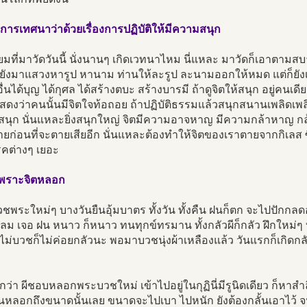
้นการเทศนาว่าด้วยเรื่องการปฏิบัติให้มีความสนุก
มที่มาวัดวันนี้ นั่งนานๆ เกิดเวทนาไหม นี่แหละ มาวัดก็เอาตาม
ยังมาแสวงหารูป หานาม ท่านให้ละรูป ละนามออกให้หมด แต่ก็ยังเ
ื่นได้บุญ ได้กุศล ได้สร้างตบะ สร้างบารมี ถ้าดูจิตให้สนุก อยู่คนเด
สดงว่าคนนั้นมีจิตใจท้อถอย ถ้าปฏิบัติธรรมแล้วสนุกสนานเพลิดเพล
็สนุก นั่นแหละยิ่งสนุกใหญ่ จิตมีความอาจหาญ มีความกล้าหาญ กล้าไ
ยก่อนที่จะตายเสียอีก นั่นแหละต้องทำให้จิตของเราตายจากกิเลส ซึ
รคต่างๆ เยอะ
ีเพราะจิตหลอก
พระใหม่ๆ บางวันยืนอุ้มบาตร ทั้งวัน ทั้งคืน ฝนก็ตก จะไปปักกลด
อลม เจอ ฝน หนาว ก็หนาว ทนทุกข์ทรมาน ทั้งกลัวผีก็กลัว ฝึกใหม่ๆ 
งไม่บวชก็ไม่ค่อยกลัวนะ พอมาบวชนุ่งผ้าเหลืองแล้ว วันแรกก็เกิดกลั
ว่า ผีชอบหลอกพระบวชใหม่ เข้าไปอยู่ในกุฏินี่มีรูนิดเดียว ก็หาสำ
ันหลอกถึงขนาดนั้นเลย ขนาดจะไปเบา ไปหนัก ยังต้องกลั้นเอาไว้ 