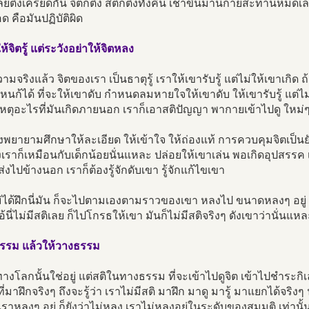
เลยตึงเครียดกัน จิตก็ตึง สติก็ตึงทั้งคืน เช้าขึ้นมานี่กายสะท้านหม
อด คือมันปฏิบัติผิด
ห้จิตรู้ แต่ระวังอย่าให้จิตหลง
มจริงแล้ว จิตของเรา เป็นธาตุรู้ เราให้เขารับรู้ แต่ไม่ให้เขาเกิด ถ
ีไหนก้ได้ ที่จะให้เขาดับ กำหนดลมหายใจให้เขาดับ ให้เขารับรู้ แต่ไม
หตุอะไรที่มันเกิดภายนอก เราก็เอาสติปัญญา พากายเข้าไปดู ใหม
งพยายามศึกษาให้ละเอียด ให้เข้าใจ ให้ถ่องแท้ การควบคุมจิตเป็นย
เราก็เหมือนกับเด็กน้อยนั่นแหละ ปล่อยให้เขาเล่น พอเกิดอุปสรรค 
่งไปข้างนอก เราก็ต้องรู้จักดับเขา รู้จักแก้ไขเขา
ไม่ได้ฝึกนี่มัน ก็จะไปตามเองตามราวของเขา หลงไป ขนาดหลงๆ อยู่ 
.ไอ้นี่ไม่มีสติเลย ก็ไปโกรธให้เขา มันก็ไม่มีสติจริงๆ ดังเขาว่านั่นแห
ู้ธรรม แล้วให้วางธรรม
างโลกนั้นใช่อยู่ แต่สติในทางธรรม ที่จะเข้าไปดูจิต เข้าไปชำระกิเล
ี่มาฝึกจริงๆ ถึงจะรู้ว่า เราไม่มีสติ มาฝึก มาดู มารู้ มาแยกได้จริงๆ
ที่เราหลงๆ อยู่ ก็ยังว่าไม่หลง เราไม่หลงอยู่ในระดับของสมมุติ เท่านั้