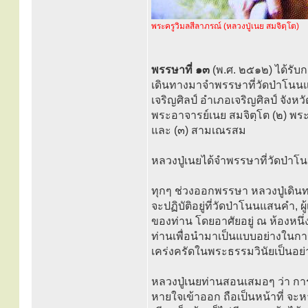
พระครูวิมลสีลาภรณ์ (หลวงปู่เนย สมจิตฺโต)
พรรษาที่ ๑๓
(พ.ศ. ๒๕๑๒) ได้รับ
เดินทางมาจำพรรษาที่วัดป่าโนน
เจริญศิลป์ อำเภอเจริญศิลป์ จังห
พระอาจารย์เนย สมจิตฺโต (๒) พระ
และ (๓) สามเณรสม
หลวงปู่เนยได้จำพรรษาที่วัดป่าโ
ทุกๆ ช่วงออกพรรษา หลวงปู่เดินท
จะปฏิบัติอยู่ที่วัดป่าโนนแสนคำ,
ของท่าน โดยอาศัยอยู่ ณ ห้องหนึ่ง
ท่านเพื่อนำมาเป็นแบบอย่างในการป
เคร่งครัดในพระธรรมวินัยเป็นอย่าง
หลวงปู่เนยท่านสอนเสมอๆ ว่า การ
หายใจเข้าออก ถือเป็นหน้าที่ จะห