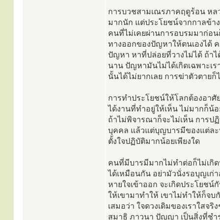
การบวชสามเณรภาคฤดูร้อน หลวงปู่
มากนัก แต่ประโยชน์จากกาลข้างหน้
คนที่ไม่เคยผ่านการอบรมมาก่อนก็จ
ทางออกของปัญหาให้ตนเองได้ คนที
ปัญหา หาที่ปล่อยที่วางไม่ได้ ถ้า
นาน ปัญหามันไม่ได้เกิดเฉพาะเรา
นั้นได้ไม่ยากเลย การฆ่าตัวตายก็ไม
การทำประโยชน์ให้โลกต้องอาศัยคว
ได้งานที่ทำอยู่ให้เห็น ไม่มากก
ถ้าไม่พิจารณาก็จะไม่เห็น การป
บุคคล แล้วแต่บุญบารมีของแต่ละบ
ตั้งใจปฏิบัติมากน้อยเพียงใด
คนที่มีบารมีมากไม่ทำต่อก็ไม่เกิ
ได้เหมือนกัน อย่ามัวนั่งรอบุญเก
หายใจเข้าออก จะเกิดประโยชน์กับ
ให้เขามาทำให้ เขาไม่ทำให้ก็จบกั
เสมอว่า ใจดวงเดิมของเราใสจริงๆ 
สมาธิ ภาวนา ปัญญา เป็นสิ่งที่ชำ