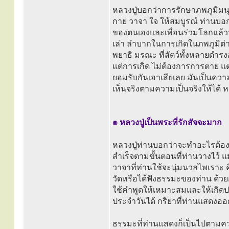
หลวงปู่บอกว่าการรักษาภพภูมิมนุษย
กาย วาจา ใจ ให้สมบูรณ์ ท่านบอกว่า
ของตนเองและเพื่อนร่วมโลกแล้วน
เล่า ลำบากในการเกิดในภพภูมิต่างๆ
พยาธิ มรณะ ที่สัตว์ทั้งหลายดำรงอย
แต่การเกิด ไม่ต้องการการตาย แต่
ยอมรับกันเอาเสียเลย มันเป็นคว
เห็นจริงตามความเป็นจริงให้ได้ 
๏ หลวงปู่เป็นพระที่รักสัจจะมาก
หลวงปู่ท่านบอกว่าจะทำอะไรต้องตั
สำเร็จตามขั้นตอนที่ท่านวางไว้ แ
วาจาที่ท่านใช้จะนุ่มนวลไพเราะ 
วัดหรือได้ฟังธรรมะของท่าน ด้
ใช้คำพูดให้เหมาะสมและให้เกิดประโ
ประจำวันได้ กริยาที่ท่านแสดงออ
ธรรมะที่ท่านแสดงก็เป็นไปตามค