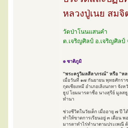
หลวงปู่เนย สมจิ
วัดป่าโนนแสนคำ
ต.เจริญศิลป์ อ.เจริญศิลป
๏ ชาติภูมิ
“พระครูวิมลสีลาภรณ์” หรือ “หลวง
เมื่อวันที่ ๑๗ กันยายน พุทธศักรา
กุดเชียงหมี อำเภอเลิงนกทา จังหว
ธูป โยมมารดาชื่อ นางสุรีย์ มูลส
ทำนา
ช่วงชีวิตในวัยเด็ก เมื่ออายุ ๗ ปี 
ทำให้ขาดการเรียนอยู่ ๓ เดือน พอ
มารดาทำไร่ทำนาตามประเพณี ด้วยใน