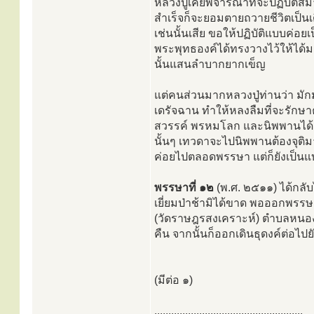
หลวงปู่เคยพิจารณาที่จะปฏิบัติส
สำเร็จก็จะยอมตายถวายชีวิตเป็นเ
เช่นนั้นเสีย ขอให้ปฏิบัติแบบค่
พระพุทธองค์ได้ทรงวางไว้ให้ได้มาก
นั้นแสนลำบากยากเข็ญ
แต่คนส่วนมากหลวงปู่ท่านว่า มั
เดรัจฉาน ทำให้หลงลืมที่จะรักษาค
สวรรค์ พรหมโลก และนิพพานได้ ภพ
นั้นๆ เทวดาจะไปนิพพานต้องจุติมาเ
ค่อยไปตลอดพรรษา แต่ก็ยังเป็นแ
พรรษาที่ ๑๒
(พ.ศ. ๒๕๑๑) ได้กลับ
เยี่ยมป่าช้ามิได้ขาด พอออกพรร
(วัดราษฎรสงเคราะห์) ตำบลหนอง
คืน จากนั้นก็ออกเดินธุดงค์ต่อไป
(มีต่อ ๑)
.....................................................