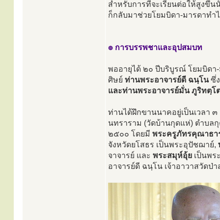
สำหรับการที่จะเรียนต่อให้สูงขึ้น
ก็กลับมาช่วยโยมบิดา-มารดาทำไ
๏ การบรรพชาและอุปสมบท
พออายุได้ ๒๐ ปีบริบูรณ์ โยมบิดา
ศิษย์
ท่านพระอาจารย์ดี ฉนฺโน
ซึ
และท่านพระอาจารย์มั่น ภูริทตฺโ
ท่านได้ฝึกขานนาคอยู่เป็นเวลา ๓ เ
นทราราม (วัดบ้านกุดแห่) ตำบลกุ
๒๕๐๐ โดยมี
พระครูภัทรคุณาธาร
จังหวัดยโสธร เป็นพระอุปัชฌาย์,
จาจารย์ และ
พระสมุห์อุ้ย
เป็นพระ
อาจารย์ดี ฉนฺโน เจ้าอาวาสวัดป่า