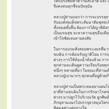
ให้แปรงฟันทำความสะอาด และใช้
จึงคงทนทุกซี่จนปัจจุบัน
หลวงปู่ท่านบอกว่า การจะบรรลุธร
กับองค์สมเด็จพระสัมมาสัมพุทธเจ้
ทั้งหมดทั้งสิ้น ต้องการได้ญาติม
เป็นบรมสุข จะหาความสุขอื่นเทียบเท
เข้าใจชัดเจนหายสงสัย
ในการอบรมสั่งสอนพระเณรที่มาอยู
ขบฉัน การต้อนรับญาติโยม การปฏ
ต่างๆ การใช้ห้องน้ำห้องส้วม ก
ทุกท่านจะเดินดูความเรียบร้อยทุก
หนึ่งๆ หลายเที่ยว ในขณะที่ท่าน
หลวงปู่เบามากๆ ทุกคนที่อยู่ด้วยกั
หลวงปู่ท่านเป็นพระหมอยาแผนโบร
ยาที่ท่านขบฉันในการรักษาโรคขอ
ต่างๆ มาปลูกไว้บริเวณวัด ลูกศ
ภิกษุสามเณรไปบรรจุยาสมุนไพรที่
คิดมูลค่าแต่อย่างใด