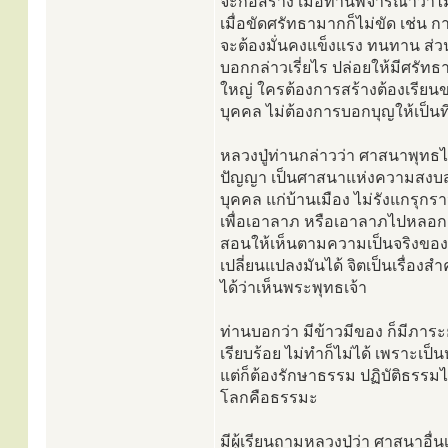
จะก่อสร้าง เมื่อท่านพิจารณาว่าไ
เมื่อขัดศรัทธามากก็ไม่ขัด เช่น 
จะต้องมั่นคงแข็งแรง ทนทาน ส่วน
บอกกล่าวเรี่ยไร ปล่อยให้มีศรัทธา
ใหญ่ ใครต้องการสร้างต้องเรีย
บุคคล ไม่ต้องการบอกบุญให้เป็
หลวงปู่ท่านกล่าวว่า ศาสนาพุทธ
ปัญญา เป็นศาสนาแห่งความสงบสุข
บุคคล แก่บ้านเมือง ไม่รังแกรุก
เพื่อเอาลาภ หรือเอาลาภไปหลอกล่
สอนให้เห็นตามความเป็นจริงของ
เปลี่ยนแปลงมันได้ จิตเป็นเรื่องสำคั
ได้ว่าเห็นพระพุทธเจ้า
ท่านบอกว่า มีข้าวมีของ ก็มีภาระ
เรียบร้อย ไม่ทำก็ไม่ได้ เพราะเป็
แต่ก็ต้องรักษาธรรม ปฏิบัติธรรม
โลกคือธรรมะ
มีผู้เรียนถามหลวงปู่ว่า ศาสนาอื