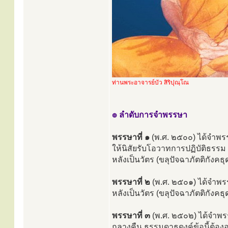
ท่านพระอาจารย์บัว สิริปุณฺโณ
๏ ลำดับการจำพรรษา
พรรษาที่ ๑
(พ.ศ. ๒๕๐๐) ได้จำพรร
ให้นิสัยรับโอวาทการปฏิบัติธรรม
หลังเป็นวัตร (ขลุปัจฉาภัตติกังคธ
พรรษาที่ ๒
(พ.ศ. ๒๕๐๑) ได้จำพร
หลังเป็นวัตร (ขลุปัจฉาภัตติกังคธุ
พรรษาที่ ๓
(พ.ศ. ๒๕๐๒) ได้จำพร
กลางคืน ธรรมดาธุดงค์ข้อนี้ต้อ