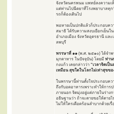
จังหวัดนครพนม แพทย์ลงความเห
แต่ท่านไปฉีดยาที่โรงพยาบาลทุกว
รถก็ต้องเดินไป
พอหายเป็นปกติแล้วก็ประกอบความเพ
สมาธิ ได้รับความสงบเยือกเย็นใ
อำเภอเมือง จังหวัดอุดรธานี และ
ลพบุรี
พรรษาที่ ๑๑
(พ.ศ. ๒๕๑๐) ได้จำพ
มุกดาหาร ในปัจจุบัน) โดยมี
ท่าน
กงแก้ว เคยกล่าวว่า
“เวลาจิตเป็น
เหมือน สุขใดในโลกไม่เท่าสุขขอ
ในพรรษานี้ท่านตั้งใจประกอบควา
ถึงกับอดอาหารเพราะทำให้การประ
ภายนอก จิตมุ่งอยู่แต่ภายในร่างกา
อธิษฐานว่า ถ้าจะตายขอให้ตายไ
ไม่ให้ใครเดือดร้อนลำบากด้วยเรื