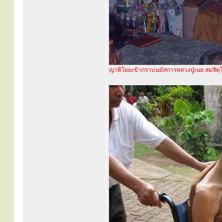
ญาติโยมเข้ากราบนมัสการหลวงปู่เนย สมจิตฺ