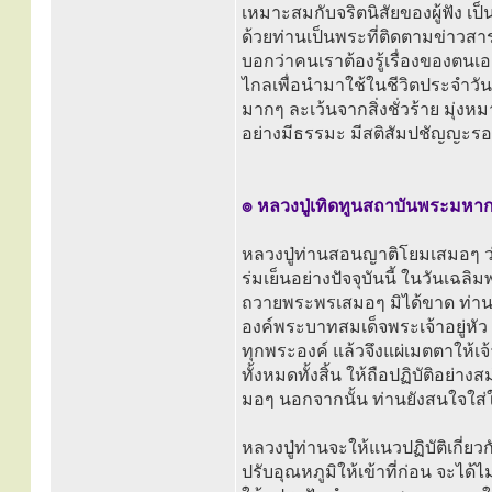
เหมาะสมกับจริตนิสัยของผู้ฟัง เ
ด้วยท่านเป็นพระที่ติดตามข่าวสา
บอกว่าคนเราต้องรู้เรื่องของตนเอง
ไกลเพื่อนำมาใช้ในชีวิตประจำวัน ถ
มากๆ ละเว้นจากสิ่งชั่วร้าย มุ่งห
อย่างมีธรรมะ มีสติสัมปชัญญะ
๏ หลวงปู่เทิดทูนสถาบันพระมหากษ
หลวงปู่ท่านสอนญาติโยมเสมอๆ ว
ร่มเย็นอย่างปัจจุบันนี้ ในวัน
ถวายพระพรเสมอๆ มิได้ขาด ท่านสอ
องค์พระบาทสมเด็จพระเจ้าอยู่หัว
ทุกพระองค์ แล้วจึงแผ่เมตตาให้เจ้
ทั้งหมดทั้งสิ้น ให้ถือปฏิบัติอย
มอๆ นอกจากนั้น ท่านยังสนใจใส
หลวงปู่ท่านจะให้แนวปฏิบัติเกี่ยว
ปรับอุณหภูมิให้เข้าที่ก่อน จะได