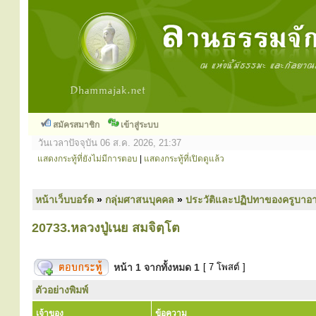
สมัครสมาชิก
เข้าสู่ระบบ
วันเวลาปัจจุบัน 06 ส.ค. 2026, 21:37
แสดงกระทู้ที่ยังไม่มีการตอบ
|
แสดงกระทู้ที่เปิดดูแล้ว
หน้าเว็บบอร์ด
»
กลุ่มศาสนบุคคล
»
ประวัติและปฏิปทาของครูบาอา
20733.หลวงปู่เนย สมจิตฺโต
หน้า
1
จากทั้งหมด
1
[ 7 โพสต์ ]
ตัวอย่างพิมพ์
เจ้าของ
ข้อความ