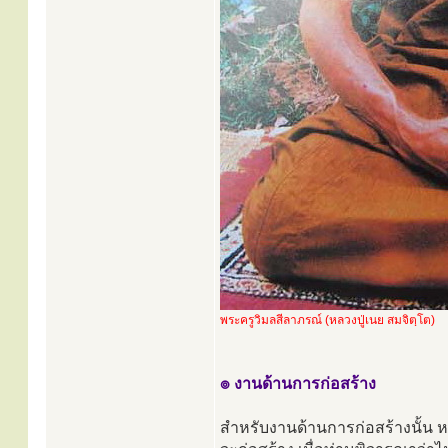
พระครูวิมลสีลาภรณ์ (หลวงปู่เนย สมจิตฺโต)
๏ งานด้านการก่อสร้าง
สำหรับงานด้านการก่อสร้างนั้น 