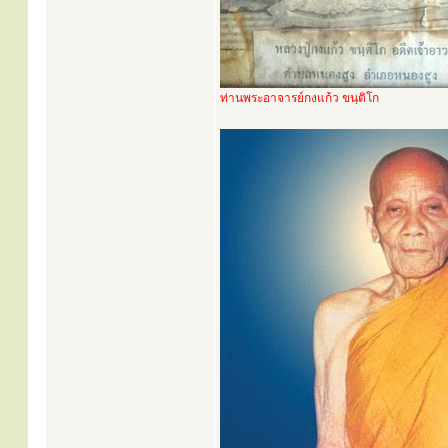
ท่านพระอาจารย์กงแก้ว ขนฺติโก