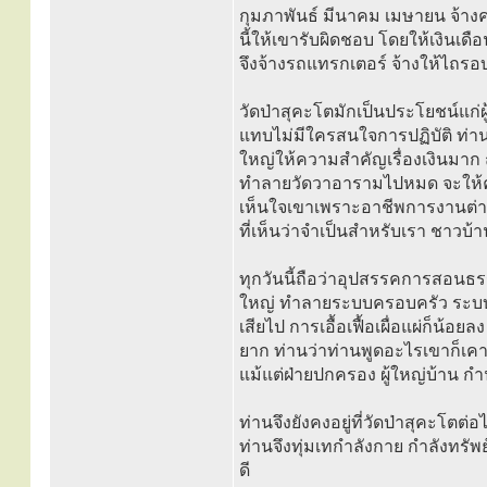
กุมภาพันธ์ มีนาคม เมษายน จ้างคน
นี้ให้เขารับผิดชอบ โดยให้เงินเดื
จึงจ้างรถแทรกเตอร์ จ้างให้ไถรอบว
วัดป่าสุคะโตมักเป็นประโยชน์แก่ผู
แทบไม่มีใครสนใจการปฏิบัติ ท่าน
ใหญ่ให้ความสำคัญเรื่องเงินมาก 
ทำลายวัดวาอารามไปหมด จะให้คน
เห็นใจเขาเพราะอาชีพการงานต่า
ที่เห็นว่าจำเป็นสำหรับเรา ชาวบ้
ทุกวันนี้ถือว่าอุปสรรคการสอนธรรม
ใหญ่ ทำลายระบบครอบครัว ระบบ
เสียไป การเอื้อเฟื้อเผื่อแผ่ก็น้อ
ยาก ท่านว่าท่านพูดอะไรเขาก็เคา
แม้แต่ฝ่ายปกครอง ผู้ใหญ่บ้าน ก
ท่านจึงยังคงอยู่ที่วัดป่าสุคะโตต่
ท่านจึงทุ่มเทกำลังกาย กำลังทรัพย
ดี