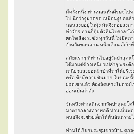
มีครั้งหนึ่ง ท่านนอนหันศีรษะไปทา
ไป นึกว่างูมาตอด เหมือนงูขดแล้วเ
นอนสงบอยู่ในมุ้ง มันจึงถอยลงมา
ทำวัตร ท่านก็อุ้มตัวลิ่นไปศาลาไก
ตกใจเสียงระฆัง ทุกวันนี้ ไม่มีสภ
จังหวัดขอนแก่น หนึ่งเดือน อีเก้งท
สมัยแรกๆ ที่ท่านไปอยู่วัดป่าส
ได้มาแต่ข้าวเหนียวเปล่าๆ พระต้อง
เหนียวและยอดผักป่าที่หาได้บริเ
คร้อ ซึ่งมีความชันมาก ในขณะนั้น
ยอดเขาแล้ว ต้องลัดเลาะไปตามไร่
อ่อนเป็นกำลัง
วันหนึ่งท่านเดินจากวัดป่าสุคะโ
มาตายกลางทางพอดี ท่านเห็นพ่อแม่
หนอจึงจะช่วยเด็กให้พ้นอันตรายไ
ท่านได้เรียกประชุมชาวบ้าน ตกลงให้