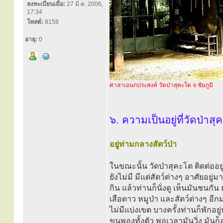
ลงทะเบียนเมื่อ:
27 มี.ค. 2006,
17:34
โพสต์:
8158
อายุ:
0
ศาลาเอนกประสงค์ วัดป่าสุคะโต จ.ชัยภูมิ
๖. ความเป็นอยู่ที่วัดป่าสุ
อยู่ท่ามกลางสัตว์ป่า
ในขณะนั้น วัดป่าสุคะโต ติดต่ออยู
ยังไม่มี มีแต่สัตว์ต่างๆ อาศัยอยู
กิน แล้วท่านก็นั่งดู เห็นมันชนกัน
เสือดาว หมูป่า และสัตว์ต่างๆ อีก
ไม่มีแบ่งเขต บางครั้งท่านก็พักอยู
ขนพองทั้งตัว พอเวลามันวิ่ง มันก็