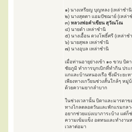
๑) นางเหรียญ บุญหลง (เหล่าชำนิ
๒) นางสุดตา แอมปัชฌาย์ (เหล่าช
๓)
หลวงพ่อคำเขียน สุวัณโณ
๔) นายดำ เหล่าชำนิ
๕) นางเอื้อน ดวงโพธิ์ศรี (เหล่าชำ
๖) นายสุพล เหล่าชำนิ
๗) นางอุบล เหล่าชำนิ
เมื่อท่านอายุย่างเข้า ๑๐ ขวบ บ
ชัยภูมิ ทำการบุกเบิกที่ทำกิน 
แกและบ้านหนองเรือ ซึ่งมีระยะท
เพียงทางเกวียนช่วงสั้นใกล้ๆ หมู่
ด้วยความยากลำบาก
ในช่วงเวลานั้น บิดาและมารดาข
ทางไกลตลอดวันและพักแรมกลางป
อยากช่วยแบ่งเบาภาระบ้าง แต่ก็ช่ว
ความเข้มแข็ง อดทนและทำงานหน
เวลาต่อมา