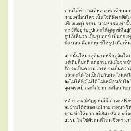
ท่านได้ทำตามที่หลวงพ่อเทียนสอน
กายเคลื่อนไหว เห็นใจที่คิด สติสั
เพียงแต่รูปธรรม นามธรรมเท่านั้
ทุกข์ที่อยู่กับรูปและให้ดูทุกข์ที่อ
รูป ก็เห็นว่า เป็นรูปทุกข์ เป็นกอง
นั่ง นอน คือแก้ทุกข์ให้รูป เมื่อเห
จากนั้นให้มาดูที่นามหรือดูจิตใจ เ
แต่เดิมก็ปกติ แต่อารมณ์เมื่อจรเข
รัก จะเป็นความโกรธ จะเป็นความโล
แล้วละได้ ไม่เป็นไปกับมัน ไม่เหม
จะไม่ให้หิวไม่ได้ ไม่เหมือนกับใ
จุด ตรงเป้า จะไม่ยาก เหมือนกับกา
หลักของสติปัฏฐานสี่นี้ ถ้าจะเปร
จะผ่านได้ตลอด แม้กาย เวทนา จิต ธ
ฐาน ทำให้มาก สติสัมปชัญญะก็จะเป
ธรรม ไม่ใช่ตัวตนที่ไหน จึงสา