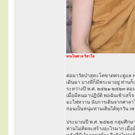
พระไพศาล วิสาโล
ต่อมาวัดป่าสุคะโตขาดพระดูแล ห
เดินมา บางทีก็มีพระมาอยู่ ท่านก็
ระหว่างปี พ.ศ. ๒๕๒๑-๒๕๒๓ ตอน
เมื่อมีคนมาปฏิบัติ พอฉันเช้าเสร็จ
มะไฟหวาน นับการเดินจากศาลาไก่
ก่อนเป็นหนุ่มท่านเดินได้ทุกวัน เ
ประมาณปี พ.ศ. ๒๕๒๕ กลุ่มศึกษาและ
ท่านไม่คิดจะสร้างอะไรมาก เมื่อมีก