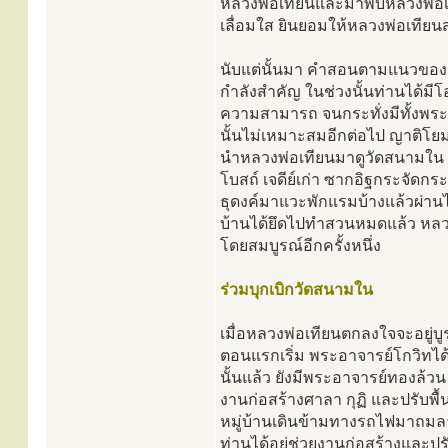
หลวงพ่อเทียนและมาพบหลวงพ่อเ
เลื่อมใส ยินยอมให้หลวงพ่อเทียนส
นับแต่นั้นมา คำสอนตามแนวของหล
กำลังสำคัญ ในช่วงนั้นท่านได้ม
ความสามารถ จนกระทั่งมีทั้งพระ
นั้นไม่เหมาะสมอีกต่อไป ญาติโยมจ
นำหลวงพ่อเทียนมาดูวัดสนามใน อำ
โบสถ์ เจดีย์เก่า ซากอิฐกระจัดกร
ธุดงค์มาแวะพักแรมบ้างแล้วผ่านไป 
บ้านได้ยึดไปทำสวนหมดแล้ว หลวงพ่
โดยสมบูรณ์อีกครั้งหนึ่ง
ร่วมบุกเบิกวัดสนามใน
เมื่อหลวงพ่อเทียนตกลงใจจะอยู่บู
ตอนแรกเริ่ม พระอาจารย์โกวิท
นั้นแล้ว ยังมีพระอาจารย์ทองล้วน
งานก่อสร้างศาลา กุฏิ และปรับพื้น
หมู่บ้านเดินข้ามทางรถไฟมาถมลาน
ท่านได้อยู่ช่วยงานก่อสร้างและ