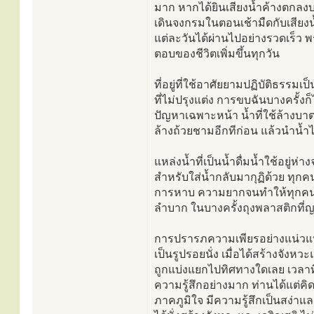
มาก หากได้ยินเสียงน้ำค้างตกลงบ
เดินจงกรมในตอนเช้ามืดกับเสียง
แต่ละวันได้ผ่านไปอย่างรวดเร็ว 
ตอบของชีวิตเพิ่มขึ้นทุกวัน
ที่อยู่ที่ใช้อาศัยยามปฏิบัติธรรมเ
ที่ไม่ปรุงแต่ง การขบฉันบางครั้
ปัญหาเฉพาะหน้า น้ำที่ใช้ล้างบาต
ล้างถ้วยชามอีกทีก่อน แล้วนำน้ำไ
แหล่งน้ำที่เป็นน้ำดื่มน้ำใช้อย
สำหรับใส่น้ำกลับมากุฏิด้วย ทุกคน
การหาบ ความยากจนทำให้ทุกคนใช้
ลำบาก ในบางครั้งถุงพลาสติกที่ญา
การปรารภความเพียรอย่างแน่วแน่มั
เป็นรูปรอยนั่ง เมื่อได้สร้างจังห
ถูกแบ่งแยกไปทิศทางใดเลย เวลาที่
ความรู้สึกอย่างมาก ท่านได้แต่คิดถ
ภาคภูมิใจ มีความรู้สึกเป็นสง่าและ