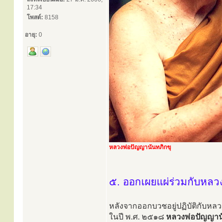
17:34
โพสต์:
8158
อายุ:
0
หลวงพ่อปัญญานันทภิกขุ
๕. ออกเผยแผ่ร่วมกับหลวง
หลังจากออกบวชอยู่ปฏิบัติกับหลว
ในปี พ.ศ. ๒๕๑๘
หลวงพ่อปัญญาน