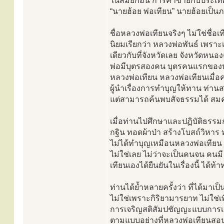
ในสมัยก่อน การค้าขายกับประเทศล
“นายฮ้อย พ่อเทียน” นายฮ้อยเป็นภ
ชื่อหลวงพ่อเทียนจริงๆ ไม่ใช่ชื่
นิยมเรียกว่า หลวงพ่อพันธ์ เพรา
เดียวกับที่จังหวัดเลย จังหวัดห
พ่อมีบุตรสองคน บุตรคนแรกของหลวง
หลวงพ่อเทียน หลวงพ่อเทียนเมื่อค
ผู้นำเรื่องการทำบุญให้ทาน ท่าน
แต่สามารถค้นพบสัจธรรมได้ สมควร
เมื่อท่านไปศึกษาและปฏิบัติธรรม
กฐิน ทอดผ้าป่า สร้างโบสถ์วิหาร ท
ไม่ได้ทำบุญเหมือนหลวงพ่อเทียน คงไ
ไม่ใช่เลย ไม่ว่าจะเป็นคนจน คนมี ก
เทียนเองได้ยืนยันในเรื่องนี้ ได
ท่านได้ย้ำหลายครั้งว่า ที่ได้มาเ
ไม่ใช่เพราะกิริยามารยาท ไม่ใช่เพ
การเจริญสติสัมปชัญญะแบบการเ
ตามแบบอย่างที่หลวงพ่อเทียนสอนนั