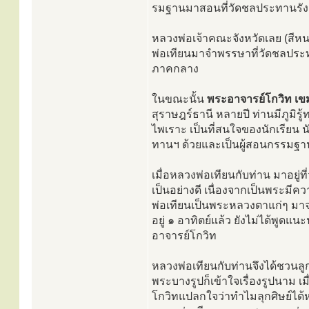
รมฐานมาสอนที่วัดชลประทานรังส
หลวงพ่อเจ้าคณะจังหวัดเลย (สีห
พ่อเทียนมาจำพรรษาที่วัดชลประ
ภาคกลาง
ในขณะนั้น
พระอาจารย์โกวิท เข
สุราษฎร์ธานี หลายปี ท่านมีภูม
ไพเราะ เป็นที่สนใจของนักเรียน
ทานฯ ด้วยและเป็นผู้สอนกรรม
เมื่อหลวงพ่อเทียนกับท่าน มาอยู่ที
เป็นอย่างดี เนื่องจากเป็นพระมี
พ่อเทียนเป็นพระหลวงตาแก่ๆ มา
อยู่ ๑ อาทิตย์แล้ว ยังไม่ได้พู
อาจารย์โกวิท
หลวงพ่อเทียนกับท่านจึงได้ชวนล
พระบางรูปก็เข้าใจเรื่องรูปนาม เม
โกวิทแปลกใจว่าทำไมลุกศิษย์ได้ห