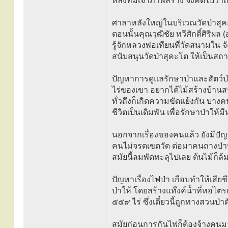
หลังที่มีเจ้าภาพสร้าง จึงคิดไปว
ศาลาหลังใหญ่ในบริเวณวัดป่าสุคะ
ตอนนั้นคุณวุฒิชัย ทวีศักดิ์ศิริผ
รู้จักหลวงพ่อเทียนที่วัดสนามใน จั
สนับสนุนวัดป่าสุคะโต ให้เป็นส
ปัญหาการดูแลรักษาป่าและสัตว์ป่
ไร่ของเขา อยากได้ไม้สร้างบ้านสร
ทั่วถึงก็เกิดความขัดแย้งกัน บางค
ชีวิตเป็นเดิมพัน เพื่อรักษาป่าให้มี
นอกจากเรื่องของคนแล้ว ยังมีปัญห
คนไม่จรดเขตวัด ต่อมาคนถางป่าหม
สมัยนี้ลมพัดทะลุไปเลย ต้นไม้ก็ล้
ปัญหาเรื่องไฟป่า เกือบทำให้เสีย
ป่าให้ โดยสร้างแท๊งค์น้ำที่หอไ
๕๕๙ ไร่ ซึ่งเดี๋ยวนี้ถูกทางสวนป่
สมัยก่อนการกันไฟก็ต้องจ้างคนมาเ