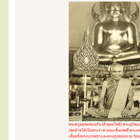
พระครูอดุลยสมณกิจ (ดี พุทฺธโชติ) พระอุปัชฌ
(สุดท้ายได้เป็นพระราชาคณะชั้นเทพที่ พระเท
เมื่อครั้งทรงบรรพชาและทรงอุปสมบท ณ วัด