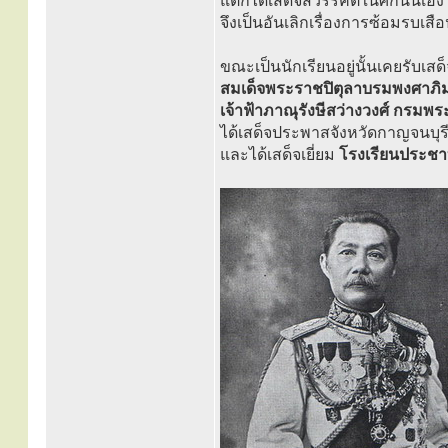
แต่ก็ได้เสด็จสวรรคตในศกนั้นเอง
จึงเป็นอันเลิกเรื่องการซ้อมรบเสือ
ขณะเป็นนักเรียนอยู่นั้นเคยรับเสด
สมเด็จพระราชปิตุลาบรมพงศาภิม
เจ้าฟ้าภาณุรังษีสว่างวงศ์ กรมพ
ได้เสด็จประพาสจังหวัดกาญจนบุร
และได้เสด็จเยี่ยม
โรงเรียนประชา