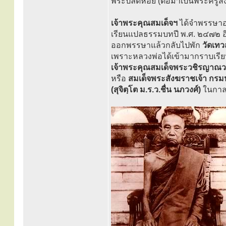
พระปลัดห้อย (ต่อมาเป็นพระครูสัง
เจ้าพระคุณสมเด็จฯ
ได้จำพรรษาอย
เรียนแปลธรรมบทปี พ.ศ. ๒๔๗๒ อ
ออกพรรษาแล้วกลับไปพัก
วัดเท
เพราะหลวงพ่อได้เข้ามากราบเรี
เจ้าพระคุณสมเด็จพระวชิรญาณวง
หรือ
สมเด็จพระสังฆราชเจ้า กร
(สุจิตฺโต ม.ร.ว.ชื่น นภวงศ์)
ในกาล