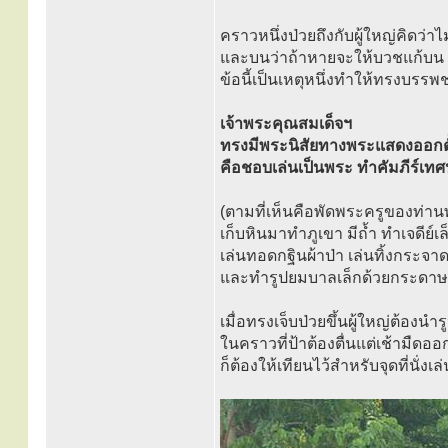
คราวหนึ่งป่วยถึงกับผู้ใหญ่คิดว่า
และบนว่าถ้าหายจะให้บวชแก้บน
ข้อนี้เป็นเหตุหนึ่งทำให้ทรงบร
เจ้าพระคุณสมเด็จฯ
ทรงมีพระนิสัยทางพระแสดงออกตั
คือชอบเล่นเป็นพระ ทำคัมภีร์เทศน
(ตามที่เห็นคือพัดพระครูของท่าน
เก็บหินมาทำภูเขา มีถ้ำ ทำเจดีย์
เล่นทอดกฐินผ้าป่า เล่นทิ้งกระจา
และทำรูปยมบาลเล็กด้วยกระดาษแ
เมื่อทรงเจ็บป่วยขึ้นผู้ใหญ่ต้องนำ
ในคราวที่ป้าต้องตื่นแต่เช้ามืด
ก็ต้องให้เทียนไว้สำหรับจุดที่นั่