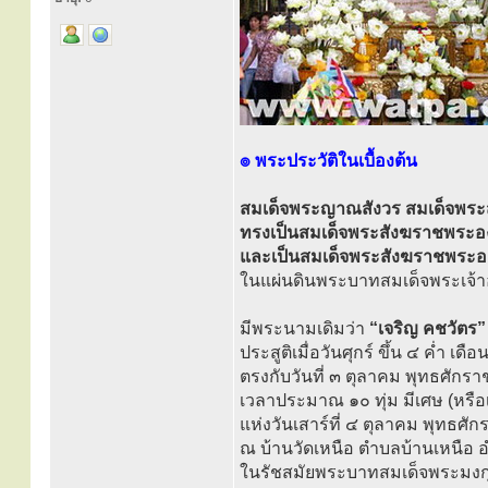
๏ พระประวัติในเบื้องต้น
สมเด็จพระญาณสังวร สมเด็จพระส
ทรงเป็นสมเด็จพระสังฆราชพระองค์
และเป็นสมเด็จพระสังฆราชพระองค์
ในแผ่นดินพระบาทสมเด็จพระเจ้าอยู
มีพระนามเดิมว่า
“เจริญ คชวัตร”
ประสูติเมื่อวันศุกร์ ขึ้น ๔ ค่ำ เด
ตรงกับวันที่ ๓ ตุลาคม พุทธศัก
เวลาประมาณ ๑๐ ทุ่ม มีเศษ (หร
แห่งวันเสาร์ที่ ๔ ตุลาคม พุทธศั
ณ บ้านวัดเหนือ ตำบลบ้านเหนือ อ
ในรัชสมัยพระบาทสมเด็จพระมงกุฎเก