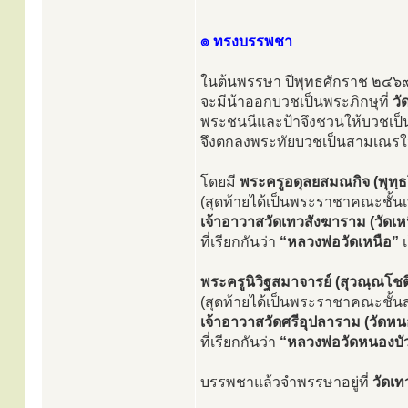
๏ ทรงบรรพชา
ในต้นพรรษา ปีพุทธศักราช ๒๔๖
จะมีน้าออกบวชเป็นพระภิกษุที่
วั
พระชนนีและป้าจึงชวนให้บวชเป็
จึงตกลงพระทัยบวชเป็นสามเณรในศ
โดยมี
พระครูอดุลยสมณกิจ (พุทฺธโ
(สุดท้ายได้เป็นพระราชาคณะชั้นเ
เจ้าอาวาสวัดเทวสังฆาราม (วัดเห
ที่เรียกกันว่า
“หลวงพ่อวัดเหนือ”
เ
พระครูนิวิฐสมาจารย์ (สุวณฺณโชต
(สุดท้ายได้เป็นพระราชาคณะชั้นส
เจ้าอาวาสวัดศรีอุปลาราม (วัดหน
ที่เรียกกันว่า
“หลวงพ่อวัดหนองบั
บรรพชาแล้วจำพรรษาอยู่ที่
วัดเท