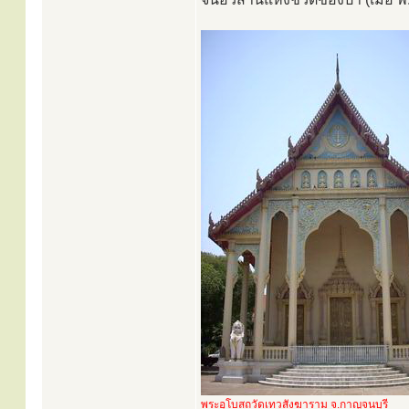
พระอุโบสถวัดเทวสังฆาราม จ.กาญจนบุรี