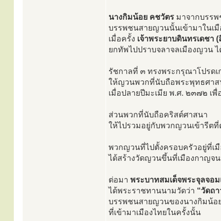
นางกิมน้อย คชวัตร
มาจากบรรพ
บรรพชนสายญวนนั้นเข้ามาในเมือ
เมื่อครั้ง
เจ้าพระยาบดินทรเดชา (สิ
ยกทัพไปปราบจลาจลเมืองญวน ได
รัชกาลที่ ๓ ทรงพระกรุณาโปรดเ
ให้ญวนพวกที่นับถือพระพุทธศาสนา
เมื่อปลายปีมะเมีย พ.ศ. ๒๓๗๒ เพื
ส่วนพวกที่นับถือคริสต์ศาสนา
ให้ไปรวมอยู่กับพวกญวนเข้ารีตท
พวกญวนที่ไปตั้งครอบครัวอยู่ที่เม
ได้สร้างวัดญวนขึ้นที่เมืองกาญจนบุ
ต่อมา
พระบาทสมเด็จพระจุลจอมเกล้
ได้พระราชทานนามวัดว่า
“วัดถ
บรรพชนสายญวนของนางกิมน้อยเป
ที่เข้ามาเมืองไทยในครั้งนั้น