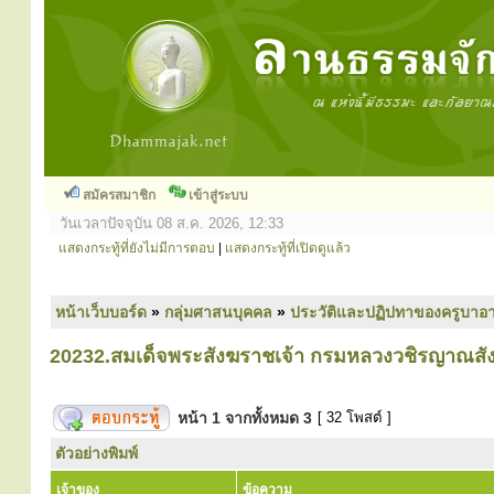
สมัครสมาชิก
เข้าสู่ระบบ
วันเวลาปัจจุบัน 08 ส.ค. 2026, 12:33
แสดงกระทู้ที่ยังไม่มีการตอบ
|
แสดงกระทู้ที่เปิดดูแล้ว
หน้าเว็บบอร์ด
»
กลุ่มศาสนบุคคล
»
ประวัติและปฏิปทาของครูบาอา
20232.สมเด็จพระสังฆราชเจ้า กรมหลวงวชิรญาณสังว
หน้า
1
จากทั้งหมด
3
[ 32 โพสต์ ]
ตัวอย่างพิมพ์
เจ้าของ
ข้อความ