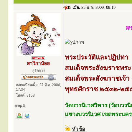
เมื่อ:
25 ม.ค. 2009, 09:19
พร
พระประวัติและปฏิปทา
สาวิกาน้อย
สมเด็จพระสังฆราชพระอง
ผู้จัดการ
สมเด็จพระสังฆราชเจ้า
ลงทะเบียนเมื่อ:
27 มี.ค. 2006,
พุทธศักราช ๒๕๓๒-๒๕
17:34
โพสต์:
8158
วัดบวรนิเวศวิหาร (วัดบวรน
อายุ:
0
แขวงบวรนิเวศ เขตพระนคร
หัวข้อ