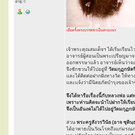
อายุ:
0
เมื่อครั้งทรงบรรพชาเป็นสามเณร
เจ้าพระคุณสมเด็จฯ ได้เริ่มเรีย
อาจารย์ผู้สอนเป็นพระเปรียญมา
ออกพรรษาแล้ว อาจารย์เห็นว่าจ
จึงชักชวนให้ไปอยู่ที่
วัดมกุฏกษัต
และได้ติดต่อฝากฝังทางวัด ให้ทางวั
และแจ้งว่ามีนิตยภัตบำรุงของเจ้า
จึงได้หารือเรื่องนี้กับหลวงพ่อ แต่
เพราะท่านคิดจะนำไปฝากให้เรียนต่
จึงเป็นอันงดไม่ได้ไปอยู่วัดมกุฏก
ส่วน
พระครูสังวรวินัย (อาจ ชุติน
ได้อาพาธเป็นวัณโรคถึงแก่มรณ