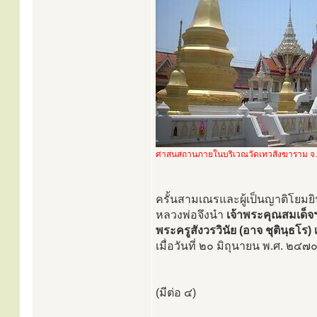
ศาสนสถานภายในบริเวณวัดเทวสังฆาราม จ.
ครั้นสามเณรและผู้เป็นญาติโยมย
หลวงพ่อจึงนำ
เจ้าพระคุณสมเด็จ
พระครูสังวรวินัย (อาจ ชุตินฺธโร
เมื่อวันที่ ๒๐ มิถุนายน พ.ศ. ๒๔๗
(มีต่อ ๔)