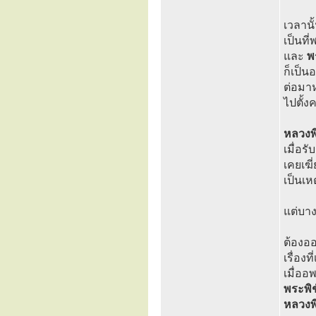
เวลานั
เป็นที
และ
พ
ก็เป็น
ต่อมาห
ไปตั้ง
หลวงพิ
เมื่อร
เคยเฆี
เป็นเ
แต่บา
ต้องอ
เรื่อง
เมื่ออ
พระพิ
หลวงพิ