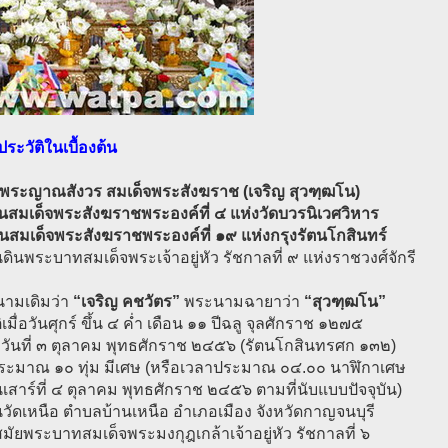
ระวัติในเบื้องต้น
จพระญาณสังวร สมเด็จพระสังฆราช (เจริญ สุวฑฺฒโน)
นสมเด็จพระสังฆราชพระองค์ที่ ๔ แห่งวัดบวรนิเวศวิหาร
นสมเด็จพระสังฆราชพระองค์ที่ ๑๙ แห่งกรุงรัตนโกสินทร์
ดินพระบาทสมเด็จพระเจ้าอยู่หัว รัชกาลที่ ๙ แห่งราชวงศ์จักรี
นามเดิมว่า
“เจริญ คชวัตร”
พระนามฉายาว่า
“สุวฑฺฒโน”
ิเมื่อวันศุกร์ ขึ้น ๔ ค่ำ เดือน ๑๑ ปีฉลู จุลศักราช ๑๒๗๕
บวันที่ ๓ ตุลาคม พุทธศักราช ๒๔๕๖ (รัตนโกสินทรศก ๑๓๒)
ระมาณ ๑๐ ทุ่ม มีเศษ (หรือเวลาประมาณ ๐๔.๐๐ นาฬิกาเศษ
นเสาร์ที่ ๔ ตุลาคม พุทธศักราช ๒๔๕๖ ตามที่นับแบบปัจจุบัน)
วัดเหนือ ตำบลบ้านเหนือ อำเภอเมือง จังหวัดกาญจนบุรี
มัยพระบาทสมเด็จพระมงกุฎเกล้าเจ้าอยู่หัว รัชกาลที่ ๖