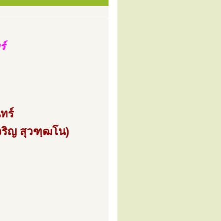
ร์
ทร์
ริญ สุวฑฺฒโน)