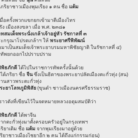
ภริยาชาวเมืองพุมเรียง ๑ คน ชื่อ
แต้ม
มื่อครั้งพวกแขกยกเข้ามาตีเมืองไทร
รัง เมืองสงขลา เมื่อ พ.ศ. ๒๓๘๑
สมเด็จพระนั่งเกล้าเจ้าอยู่หัว รัชกาลที่ ๓
ะกรุณาโปรดเกล้าฯ ให้
พระยาศรีพิพัฒน์
่อมาเป็นสมเด็จเจ้าพระยาบรมมหาพิชัยญาติ ในรัชกาลที่ ๔)
ม่ทัพยกออกไปปราบปราม
พิธภักดี
ได้ไปในราชการทัพครั้งนั้นด้วย
ด้ภริยา ชื่อ
จีน
ซึ่งเป็นธิดาของพระยาปลัดเมืองตะกั่วทุ่ง (สน)
านสาวพระตะกั่วทุ่ง
ระยาโลหภูมิพิสัย
(ขุนดำ ชาวเมืองนครศรีธรรมราช)
องราวดังที่เขียนไว้ในจดหมายหลวงอดุมสมบัติว่า
พิธภักดี
ได้พาจีน
ากตะกั่วทุ่งมาตั้งครอบครัวอยู่ในกรุงเทพฯ
ริยาเดิม ชื่อ
แต้ม
จากพุมเรียงมาอยู่ด้วย
ริยาชาวเมืองไชยาอีก ๒ คน ได้ถึงแก่กรรมก่อน)