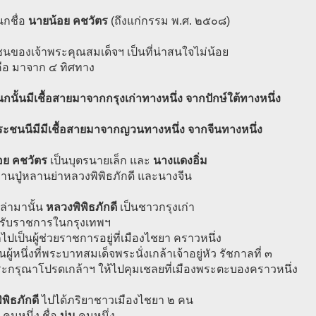
กชื่อ
นายน้อย คชวัตร
(ถึงแก่กรรม พ.ศ. ๒๕๐๘)
นของเจ้าพระคุณสมเด็จฯ เป็นที่น่าสนใจไม่น้อย
คือ มาจาก ๔ ทิศทาง
นั้นมีเชื้อสายมาจากกรุงเก่าทางหนึ่ง จากปักษ์ใต้ทางหนึ่ง
ระชนนีมีมีเชื้อสายมาจากญวนทางหนึ่ง จากจีนทางหนึ่ง
อย คชวัตร
เป็นบุตรนายเล็ก และ
นางแดงอิ่ม
านปู่หลานย่าหลวงพิพิธภักดี และนางจีน
เล่ามานั้น
หลวงพิพิธภักดี
เป็นชาวกรุงเก่า
ารับราชการในกรุงเทพฯ
ไปเป็นผู้ช่วยราชการอยู่ที่เมืองไชยา คราวหนึ่ง
นผู้หนึ่งที่พระบาทสมเด็จพระนั่งเกล้าเจ้าอยู่หัว รัชกาลที่ ๓
ะกรุณาโปรดเกล้าฯ ให้ไปคุมเชลยที่เมืองพระตะบองคราวหนึ่ง
พิธภักดี
ไปได้ภริยาชาวเมืองไชยา ๒ คน
บ
คนหนึ่ง ชื่อ
นุ่น
คนหนึ่ง