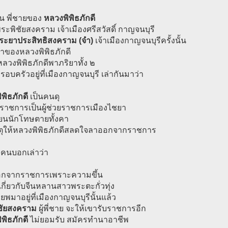
้น พี่ชายของ
หลวงพิพิธภักดี
่พระพิชัยสงคราม เจ้าเมืองศรีสวัสดิ์ กาญจนบุรี
ระยาประสิทธิสงคราม (จำ)
เจ้าเมืองกาญจนบุรีครั้งนั้น
อาของหลวงพิพิธภักดี
ลวงพิพิธภักดีพาภริยาทั้ง ๒
ครอบครัวอยู่ที่เมืองกาญจนบุรี เล่ากันมาว่า
พิธภักดี
เป็นคนดุ
ับราชการเป็นผู้ช่วยราชการเมืองไชยา
่ยนนักโทษตายทั้งคา
หตุให้หลวงพิพิธภักดีสลดใจลาออกจากราชการ
งคนบอกเล่าว่า
อกจากราชการเพราะความขึ้น
ที่เกี่ยวกับจีนหลานสาวพระตะกั่วทุ่ง
พยพมาอยู่ที่เมืองกาญจนบุรีนั้นแล้ว
ชัยสงคราม
ผู้พี่ชาย จะให้เขารับราชการอีก
พิธภักดี
ไม่ยอมรับ สมัครทำนาอาชีพ