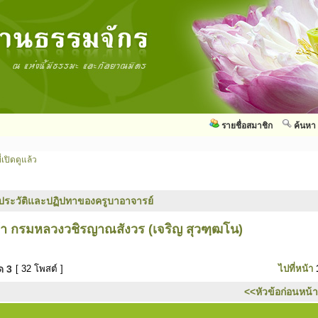
รายชื่อสมาชิก
ค้นหา
่เปิดดูแล้ว
ประวัติและปฏิปทาของครูบาอาจารย์
้า กรมหลวงวชิรญาณสังวร (เจริญ สุวฑฺฒโน)
มด
3
[ 32 โพสต์ ]
ไปที่หน้า
<<หัวข้อก่อนหน้า