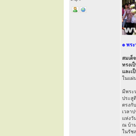
๏ พระป
สมเด็
ทรงเป็
และเป็
ในแผ่น
มีพระ
ประสูต
ตรงกั
เวลาป
แห่งวั
ณ บ้าน
ในรัชส