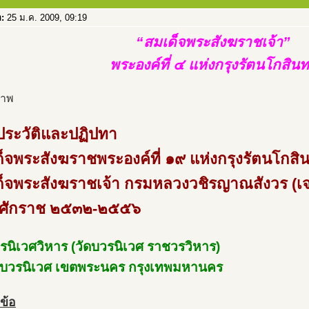
อ:
25 ม.ค. 2009, 09:19
“สมเด็จพระสังฆราชเจ้า”
พระองค์ที่ ๔ แห่งกรุงรัตนโกสินท
ระวัติและปฏิปทา
็จพระสังฆราชพระองค์ที่ ๑๙ แห่งกรุงรัตนโกสิน
็จพระสังฆราชเจ้า กรมหลวงวชิรญาณสังวร (เจ
ธศักราช ๒๕๓๒-๒๕๕๖
รนิเวศวิหาร (วัดบวรนิเวศ ราชวรวิหาร)
บวรนิเวศ เขตพระนคร กรุงเทพมหานคร
วข้อ