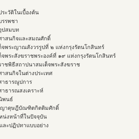
ระวัติในเบื้องต้น
งบรรพชา
อุปสมบท
ศาสนกิจและสมณศักดิ์
ด็จพระญาณสังวรรูปที่ ๒ แห่งกรุงรัตนโกสินทร์
ด็จพระสังฆราชพระองค์ที่ ๑๙ แห่งกรุงรัตนโกสินทร์
ราชพิธีสถาปนาสมเด็จพระสังฆราช
ศาสนกิจในต่างประเทศ
รสาธารณูปการ
รสาธารณสงเคราะห์
นิพนธ์
ญาดุษฎีบัณฑิตกิตติมศักดิ์
น่งหน้าที่ในปัจจุบัน
ิตและปฏิปทาแบบอย่าง