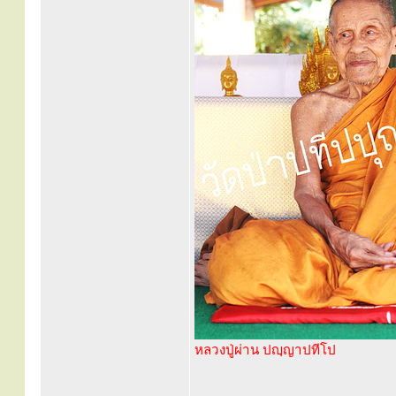
หลวงปู่ผ่าน ปญฺญาปทีโป