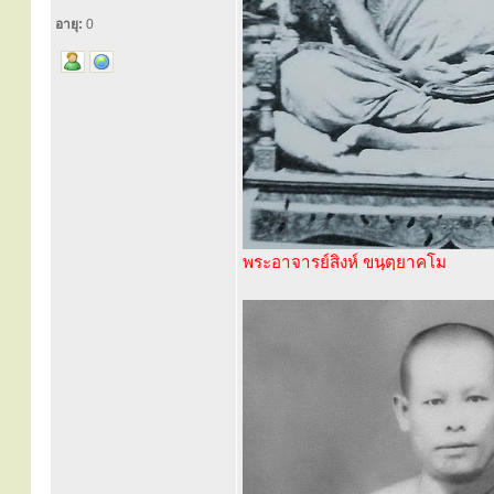
อายุ:
0
พระอาจารย์สิงห์ ขนฺตฺยาคโม