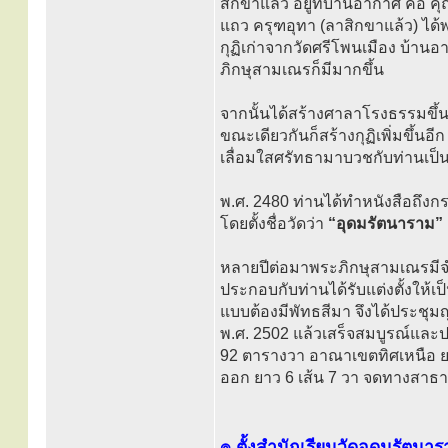
สิกขาแล้ว อยู่ที่บ้านอากาศ คือ
แถว ครุฑอุทา (ลาสิกขาแล้ว) ได้พ
กุฏิเก่าจากวัดศรีโพนเมือง บ้านอา
ภิกษุสามเณรก็มีมากขึ้น
จากนั้นได้สร้างศาลาโรงธรรมขึ้น
ขณะเดียวกันก็สร้างกุฏิเพิ่มขึ้
เลื่อมใสศรัทธามาบวชกับท่านเป
พ.ศ. 2480 ท่านได้ทำหนังสือถึงก
โดยตั้งชื่อวัดว่า
“อุดมรัตนาราม”
หลายปีต่อมาพระภิกษุสามเณรมีจำ
ประกอบกับท่านได้รับแต่งตั้งให้เ
แบบต้องมีพัทธสีมา จึงได้ประชุ
พ.ศ. 2502 แล้วเสร็จสมบูรณ์และประก
92 ตารางวา อาณาเขตทิศเหนือ ยาว 
ออก ยาว 6 เส้น 7 วา จดทางสาธา
๏ ตั้งสำนักเรียนวัดอุดมรัตนา