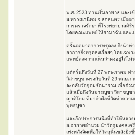
พ.ศ. 2523 ท่านเริ่มอาพาธ และเ
อ.พรรณานิคม จ.สกลนคร เมื่ออากา
การตรวจรักษาที่โรงพยาบาลศิริร
โดยคณะแพทย์ให้ยามาฉัน และแนะน
ครั้นต่อมาอาการทรุดลง จึงนำท
อาการยิ่งทรุดลงเรื่อยๆ โดยเฉพา
แพทย์ลงความเห็นว่าคงอยู่ได้ไม่
แต่ครั้นถึงวันที่ 27 พฤษภาคม ท่า
วิสาขบูชาตรงกับวันที่ 29 พฤษ
จะกลับวัดอุดมรัตนาราม เพื่อร่ว
แล้วเมื่อถึงวันมาฆบูชา วิสาข
ญาติโยม ที่มาจำศีลที่วัดทำความเพ
พุทธบูชา
และอีกประการหนึ่งที่ทำให้หลวงป
อ.อากาศอำนวย นำวัตถุมงคลเครื่
เพ่งพลังจิตเพื่อให้วัตถุนั้นขลัง