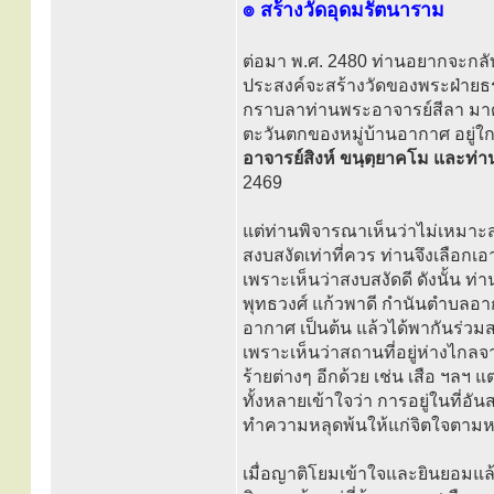
๏ สร้างวัดอุดมรัตนาราม
ต่อมา พ.ศ. 2480 ท่านอยากจะกลับ
ประสงค์จะสร้างวัดของพระฝ่ายธรรม
กราบลาท่านพระอาจารย์สีลา มาดูส
ตะวันตกของหมู่บ้านอากาศ อยู่ใกล้ๆ
อาจารย์สิงห์ ขนฺตฺยาคโม และท
2469
แต่ท่านพิจารณาเห็นว่าไม่เหมาะส
สงบสงัดเท่าที่ควร ท่านจึงเลือกเอ
เพราะเห็นว่าสงบสงัดดี ดังนั้น
พุทธวงศ์ แก้วพาดี กำนันตำบลอา
อากาศ เป็นต้น แล้วได้พากันร่ว
เพราะเห็นว่าสถานที่อยู่ห่างไกลจ
ร้ายต่างๆ อีกด้วย เช่น เสือ ฯลฯ 
ทั้งหลายเข้าใจว่า การอยู่ในที
ทำความหลุดพ้นให้แก่จิตใจตาม
เมื่อญาติโยมเข้าใจและยินยอมแล