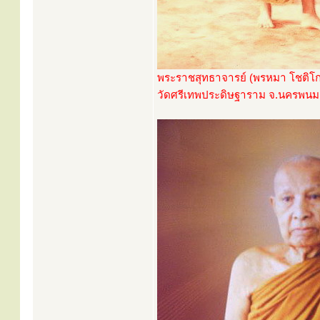
พระราชสุทธาจารย์ (พรหมา โชติโก
วัดศรีเทพประดิษฐาราม จ.นครพนม