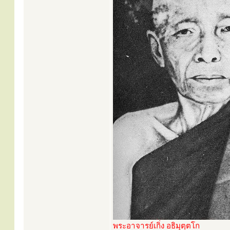
พระอาจารย์เกิ่ง อธิมุตฺตโก