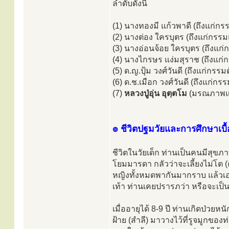
ลำดับดังนี้
(1) นางทองมี แก้วพาดี (ถึงแก่กร
(2) นางต่อง ใครบุตร (ถึงแก่กรรม
(3) นางอ่อนจ้อย ใครบุตร (ถึงแก่
(4) นางไกรษร แง่มสุราช (ถึงแก่
(5) ด.ญ.ปุ้ม วงศ์วันดี (ถึงแก่กรรมตั
(6) ด.ช.เมือก วงศ์วันดี (ถึงแก่กรรม
(7)
หลวงปู่อุ่น อุตฺตโม
(มรณภาพแล
๏ ชีวิตปฐมวัยและการศึกษาเบื้
ชีวิตในวัยเด็ก ท่านเป็นคนมีสุขภ
โยมมารดา กลัวว่าจะเลี้ยงไม่โต (คื
หญิงทั้งหมดพากันมากราบ แล้วเ
เท้า ท่านเคยปรารภว่า หรือจะเป็
เมื่ออายุได้ 8-9 ปี ท่านเกิดป่
ฝ้าย (สำลี) มาวางไว้ที่รูจมูกของท