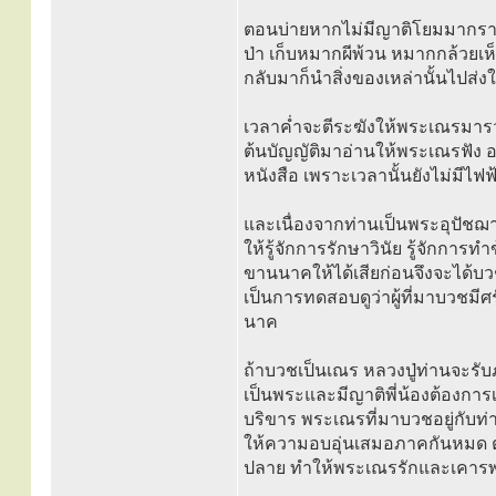
ตอนบ่ายหากไม่มีญาติโยมมากราบ 
ป่า เก็บหมากผีพ้วน หมากกล้วยเห็
กลับมาก็นำสิ่งของเหล่านั้นไปส่งใ
เวลาค่ำจะตีระฆังให้พระเณรมารวมก
ต้นบัญญัติมาอ่านให้พระเณรฟัง อบ
หนังสือ เพราะเวลานั้นยังไม่มีไฟฟ้
และเนื่องจากท่านเป็นพระอุปัชฌ
ให้รู้จักการรักษาวินัย รู้จักการทำ
ขานนาคให้ได้เสียก่อนจึงจะได้บ
เป็นการทดสอบดูว่าผู้ที่มาบวชมีศร
นาค
ถ้าบวชเป็นเณร หลวงปู่ท่านจะรับ
เป็นพระและมีญาติพี่น้องต้องการเป
บริขาร พระเณรที่มาบวชอยู่กับท่าน
ให้ความอบอุ่นเสมอภาคกันหมด 
ปลาย ทำให้พระเณรรักและเคารพ