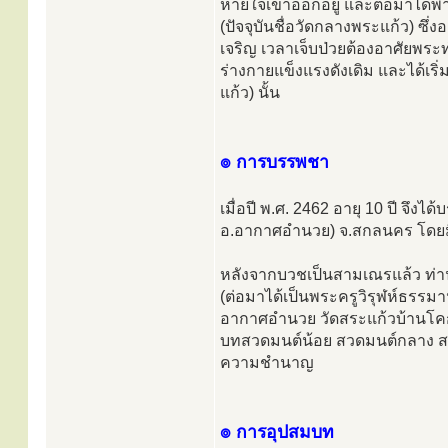
หายใจเข้าออกอยู่ และต่อมาได้พ
(ปัจจุบันชื่อวัดกลางพระแก้ว) ซึ
เจริญ เวลาเจ็บป่วยต้องอาศัยพร
ร่างกายแข็งแรงดังเดิม และได้เริ
แก้ว) นั้น
๏ การบรรพชา
เมื่อปี พ.ศ. 2462 อายุ 10 ปี จึ
อ.อากาศอำนวย) จ.สกลนคร โดยมี
หลังจากบวชเป็นสามเณรแล้ว ท่า
(ต่อมาได้เป็นพระครูวิรุฬห์ธรรม
อากาศอำนวย วัดสระแก้วบ้านโคก
บทสวดมนต์น้อย สวดมนต์กลาง สว
ความชำนาญ
๏ การอุปสมบท