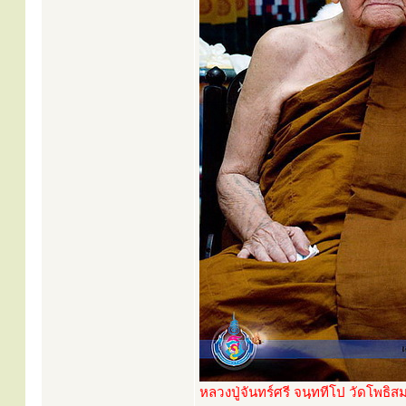
หลวงปู่จันทร์ศรี จนฺททีโป วัดโพธิส