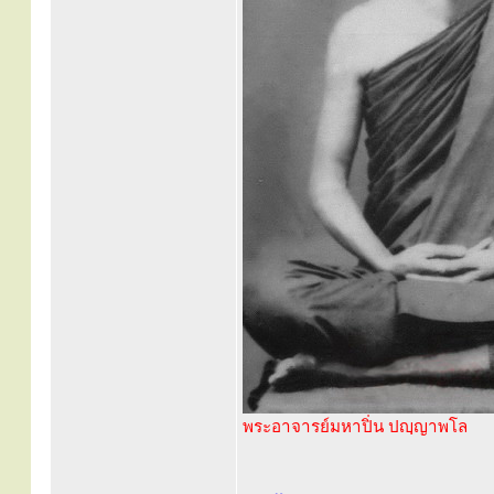
พระอาจารย์มหาปิ่น ปญฺญาพโล