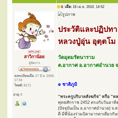
เมื่อ:
18 เม.ย. 2010, 14:52
ประวัติและปฏิปทา
หลวงปู่อุ่น อุตฺตโม
สาวิกาน้อย
วัดอุดมรัตนาราม
ผู้จัดการ
ต.อากาศ อ.อากาศอำนวย 
ลงทะเบียนเมื่อ:
27 มี.ค. 2006,
17:34
๏ ชาติภูมิ
โพสต์:
8171
อายุ:
0
“พระครูบริบาลสังฆกิจ” หรือ “หลวง
พุทธศักราช 2452 ตรงกับวันอาทิต
(ปัจจุบันเป็น อ.อากาศอำนวย) จ.ส
ดี มีพี่น้องร่วมบิดามารดาเดียวกั