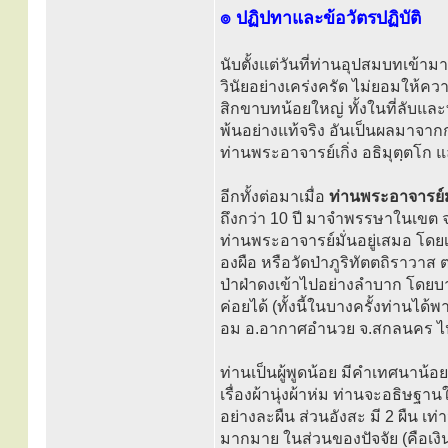
๏ ปฏิปทาและข้อวัตรปฏิบัติ
นับตั้งแต่วันที่ท่านอุปสมบทเข้
วินัยอย่างเคร่งครัด ไม่ยอมให้ค
สิกขาบทน้อยใหญ่ ทั้งในที่ลับและที
พ้นอย่างแท้จริง อันเป็นผลมาจา
ท่านพระอาจารย์เกิ่ง อธิมุตฺตโก 
อีกทั้งต่อมาเมื่อ
ท่านพระอาจารย์มั
ถึงกว่า 10 ปี มาจำพรรษาในเขต
ท่านพระอาจารย์มั่นอยู่เสมอ โด
องผือ หรือวัดป่าภูริทัตตถิราวา
ป่าฝ่าดงเข้าไปอย่างลำบาก โดยบา
ค่อยได้ (ทั้งนี้ในบางครั้งท่านได้พ
อม อ.อากาศอำนวย จ.สกลนคร ไปด้วย
ท่านเป็นผู้พูดน้อย มีคำเทศนาน้อย
เรื่องผ้านุ่งผ้าห่ม ท่านจะอธิษฐาน
อย่างละผืน ส่วนอังสะ มี 2 ผืน เท
มากมาย ในส่วนของปัจจัย (คือเงิ