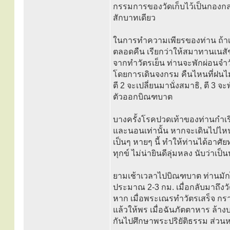
กรรมการของวัดเก็บไว้เป็นกองกลา
สักบาทเดียว
ในการทำความเพียรของท่าน ถ้า
ตลอดคืน เรียกว่าให้สมาทานเนสั
จากทำวัตรเย็น ท่านจะพักผ่อนจำวั
โดยการเดินจงกรม คืนไหนที่ฝนไม
ตี 2 จะเปลี่ยนมานั่งสมาธิ, ตี 3 จ
ตัวออกบิณฑบาต
บางครั้งโรคปวดเท้าของท่านกำเริ
และนอนเท่านั้น หากจะเดินไปไหน
เป็นๆ หายๆ นี้ ทำให้ท่านได้อาศ
ทุกข์ ไม่น่ายินดีลุ่มหลง นับว่า
ยามเช้าเวลาไปบิณฑบาต ท่านมักไ
ประมาณ 2-3 กม. เมื่อกลับมาถึงว
หาก เมื่อพระเณรทำวัตรเสร็จ
แล้วให้พร เมื่อฉันภัตตาหาร ล้
กันไปศึกษาพระปริยัติธรรม ส่วน