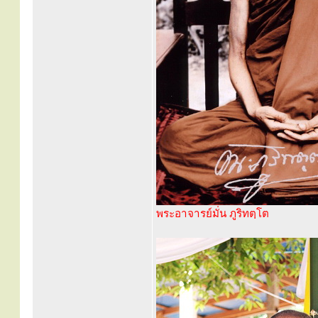
พระอาจารย์มั่น ภูริทตฺโต