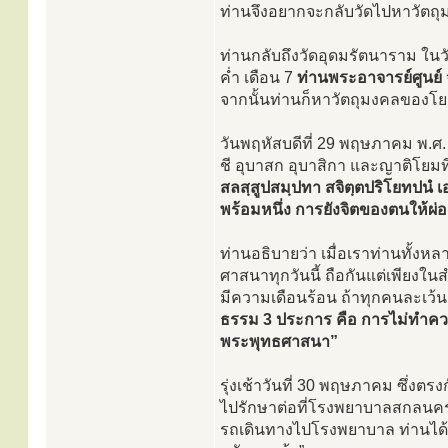
ท่านจึงอยากจะกลับวัดไปหาวัตถุม
ท่านกลับถึงวัดอุดมรัตนาราม ในวัน
ค่ำ เดือน 7
ท่านพระอาจารย์ศูนย์
จากนั้นท่านก็หาวัตถุมงคลของโ
วันพฤหัสบดีที่ 29 พฤษภาคม พ.ศ.
ชี อุบาสก อุบาสิกา และญาติโยม
สลสฺสูปสมฺปทา สจิตฺตปริโยทปนํ เ
พร้อมหนึ่ง การยังจิตของตนให้ผ่
ท่านอธิบายว่า เมื่อเราท่านทั้งหล
ศาสนาทุกวันนี้ ถือกันแต่เพียงในส
มีความเดือนร้อน ถ้าทุกคนละเว้
ธรรม 3 ประการ คือ การไม่ทำควา
พระพุทธศาสนา”
รุ่งเช้าวันที่ 30 พฤษภาคม ซึ่งตร
ไปรักษาต่อที่โรงพยาบาลสกลนครอี
รถเดินทางไปโรงพยาบาล ท่านได้พ