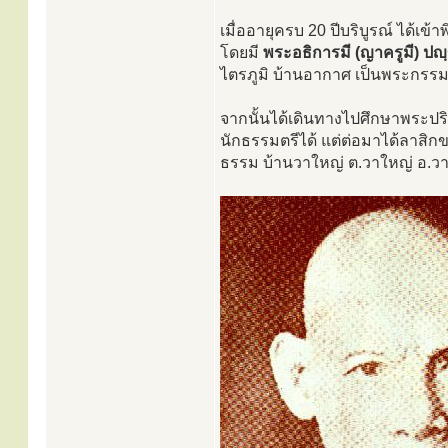
เมื่ออายุครบ 20 ปีบริบูรณ์ ได้เ
โดยมี
พระอธิการมี (ญาครูมี) ป
ไตรภูมิ บ้านอากาศ เป็นพระกรร
จากนั้นได้เดินทางไปศึกษาพระปร
นักธรรมตรีได้ แต่ต่อมาได้ลาสิกข
ธรรม บ้านวาใหญ่ ต.วาใหญ่ อ.วา