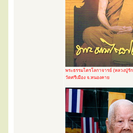
พระธรรมไตรโลกาจารย์ (หลวงปู่รัก
วัดศรีเมือง จ.หนองคาย