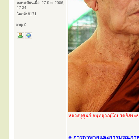
ลงทะเบียนเมื่อ:
27 มี.ค. 2006,
17:34
โพสต์:
8171
อายุ:
0
หลวงปู่ศูนย์ จนฺทสุวณฺโณ วัดอิสร
๏ การอาพาธและการมรณภา