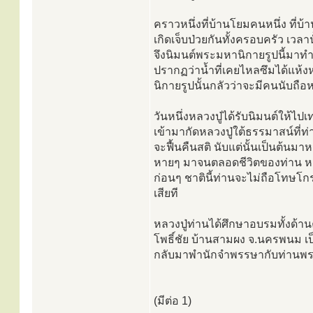
คราวหนึ่งที่บ้านโยมคนหนึ่ง ที่
เกิดเจ็บป่วยกันทั้งครอบครัว เว
จึงนิมนต์พระมหานิกายรูปนี้มาทำพ
ปรากฏว่าน้ำที่เคยไหลซึมได้แห
นิกายรูปนั้นกลัวว่าจะมีคนนับถ
วันหนึ่งหลวงปู่ได้รับนิมนต์ให้ไ
เข้ามากัดหลวงปู่ใต้ธรรมาสน์ที่ท
จะฟื้นคืนสติ นับแต่นั้นเป็นต้นม
หายๆ มาจนตลอดชีวิตของท่าน หล
ก่อนๆ ชาตินี้ท่านจะไม่ถือโทษโก
เสียที
หลวงปู่ท่านได้ศึกษาอบรมทั้งด้านค
โพธิ์ชัย บ้านสามผง จ.นครพนม เ
กลับมาพำนักจำพรรษากับท่านพระอา
(มีต่อ 1)