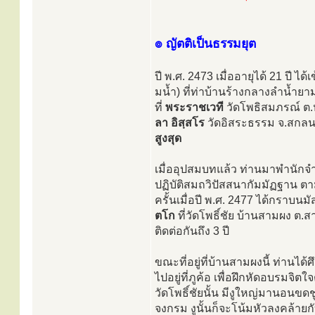
๏ ญัตติเป็นธรรมยุต
ปี พ.ศ. 2473 เมื่ออายุได้ 21 ปี ไ
มน้ำ) ที่ท่าบ้านร้างกลางลำน้ำยา
ที่
พระราชเวที
วัดโพธิสมภรณ์ ต.ห
ลา อิสฺสโร
วัดอิสระธรรม จ.สกลน
สูงสุด
เมื่ออุปสมบทแล้ว ท่านมาพำนัก
ปฏิบัติสมถวิปัสสนากัมมัฏฐาน ตา
ครั้นเมื่อปี พ.ศ. 2477 ได้กราบน
ตโก
ที่วัดโพธิ์ชัย บ้านสามผง ต.
ติดต่อกันถึง 3 ปี
ขณะที่อยู่ที่บ้านสามผงนี้ ท่านไ
ไปอยู่ที่ภูค้อ เพื่อฝึกหัดอบรมจิ
วัดโพธิ์ชัยนั้น มีงูใหญ่มานอนขด
จงกรม งูนั้นก็จะโน้มหัวลงคล้าย