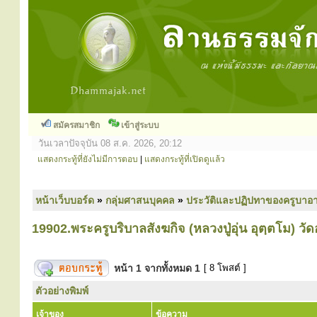
สมัครสมาชิก
เข้าสู่ระบบ
วันเวลาปัจจุบัน 08 ส.ค. 2026, 20:12
แสดงกระทู้ที่ยังไม่มีการตอบ
|
แสดงกระทู้ที่เปิดดูแล้ว
หน้าเว็บบอร์ด
»
กลุ่มศาสนบุคคล
»
ประวัติและปฏิปทาของครูบาอา
19902.พระครูบริบาลสังฆกิจ (หลวงปู่อุ่น อุตฺตโม) ว
หน้า
1
จากทั้งหมด
1
[ 8 โพสต์ ]
ตัวอย่างพิมพ์
เจ้าของ
ข้อความ