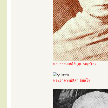
พระธรรมเจดีย์ (จูม พนฺธุโล)
พระอาจารย์สีลา อิสฺสโร