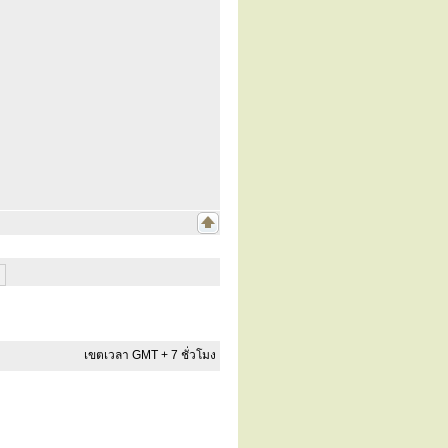
เขตเวลา GMT + 7 ชั่วโมง