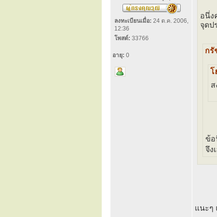
อนึ่ง
ลงทะเบียนเมื่อ:
24 ต.ค. 2006,
จุดป
12:36
โพสต์:
33766
กรั
อายุ:
0
โฮ
ส
ข้อ
จึง
แนะๆ 