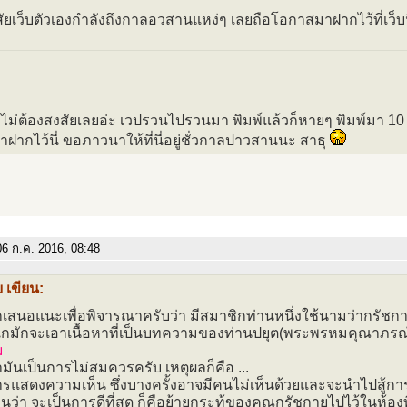
ัยเว็บตัวเองกำลังถึงกาลอวสานแหง่ๆ เลยถือโอกาสมาฝากไว้ที่เว็บน
้ ไม่ต้องสงสัยเลยอ่ะ เวปรวนไปรวนมา พิมพ์แล้วก็หายๆ พิมพ์มา 10 ปี
าฝากไว้นี่ ขอภาวนาให้ที่นี่อยู่ชั่วกาลปาวสานนะ สาธุ
6 ก.ค. 2016, 08:48
 เขียน:
เสนอแนะเพื่อพิจารณาครับว่า มีสมาชิกท่านหนึ่งใช้นามว่ากรัชก
กมักจะเอาเนื้อหาที่เป็นบทความของท่านปยุต(พระพรหมคุณาภรณ
ม
ามันเป็นการไม่สมควรครับ เหตุผลก็คือ ...
รแสดงความเห็น ซึ่งบางครั้งอาจมีคนไม่เห็นด้วยและจะนำไปสู้การ
็นว่า จะเป็นการดีที่สุด ก็คือย้ายกระทู้ของคุณกรัชกายไปไว้ในห้อง