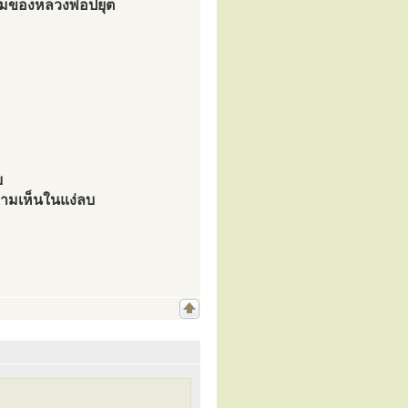
ามของหลวงพ่อปยุต
บ
วามเห็นในแง่ลบ