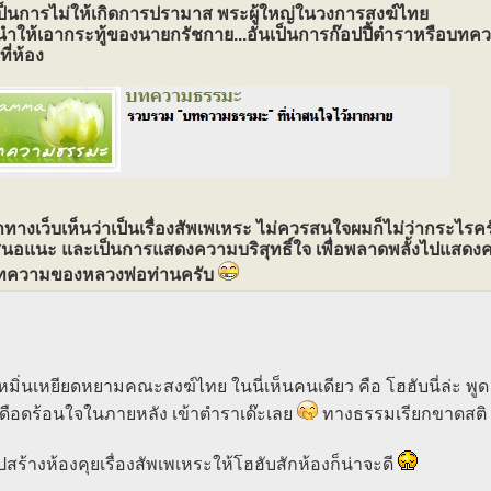
อเป็นการไม่ให้เกิดการปรามาส พระผู้ใหญ่ในวงการสงฆ์ไทย
ำให้เอากระทู้ของนายกรัชกาย...อันเป็นการก๊อปปี้ตำราหรือบท
ที่ห้อง
้าทางเว็บเห็นว่าเป็นเรื่องสัพเพเหระ ไม่ควรสนใจผมก็ไม่ว่ากระไรคร
สนอแนะ และเป็นการแสดงความบริสุทธิ์ใจ เพื่อพลาดพลั้งไปแสดง
ทความของหลวงพ่อท่านครับ
ูหมิ่นเหยียดหยามคณะสงฆ์ไทย ในนี่เห็นคนเดียว คือ โฮฮับนี่ล่ะ พูด 
ดือดร้อนใจในภายหลัง เข้าตำราเด๊ะเลย
ทางธรรมเรียกขาดสติ บ
สร้างห้องคุยเรื่องสัพเพเหระให้โฮฮับสักห้องก็น่าจะดี