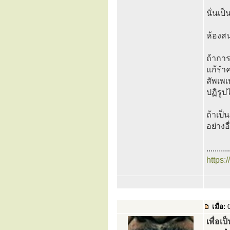
นั่นเ
ห้องส
ถ้าการ
แก้รำค
สัพเพ
ปฏิรูปไ
ถ้าเป็
อย่างอ
...........
https:
เมื่อ:
0
เพื่อเ