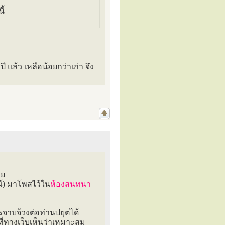
ี้
 แล้ว เหลือน้อยกว่าเก่า จึง
าย
์) มาโพสไว้ใน
ห้องสนทนา
จาบจ้วงต่อท่านปยุตได้
ที่ทางเว็บเห็นว่าเหมาะสม