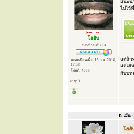
แนะนำ
ไปไว้ที
โฮฮับ
สมาชิกระดับ 19
แต่ถ้า
ลงทะเบียนเมื่อ:
13 ก.พ. 2010,
17:53
แค่เส
โพสต์:
4999
กับบท
อายุ:
0
เมื่อ:
0
โฮฮับ