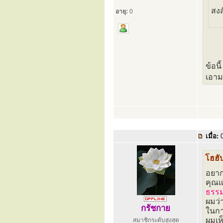
สงส
อายุ:
0
ข้อนี
เอาม
เมื่อ:
0
โฮฮับ
อยาก
คุณแ
ธรร
ผมว่
กรัชกาย
ในกา
ผมเห
สมาชิกระดับสูงสุด