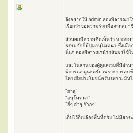
จึงอยากให้ admin ลองพิจารณาในส
เรียกว่าขอความร่วมมือจากสมาชิก
ส่วนผมมีความคิดเห็นว่า หากสมา
ธรรมจักก็มีปุ่มอนุโมทนา ซึ่งเมื
นั้นๆ ลองพิจารณานำกลับมาใช้ให
และในส่วนของผู้ดูแลเวบที่มีอำ
พิจารณาดูนะครับ เพราะการลบข้อค
ใครเสียประโยชน์ครับ เพราะมันไ
"สาธุ"
"อนุโมทนา"
"ฮี่ๆ ฮ่าๆ ก๊ากๆ"
เก็บไว้ก็เปลืองพื้นที่ครับ ไม่มีสาร