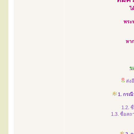
ได
พระพ
หาก
ข
ส่งอี
1. กรณี
1.2. 
1.3. ชื่อสถ