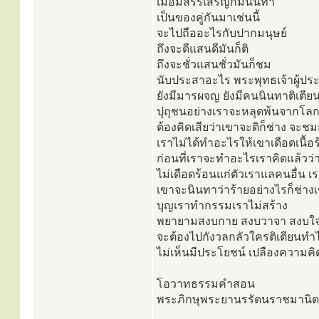
เมื่อมีสรรเสริญก็มีนินทา
เป็นของคู่กันมาเช่นนี้
จะไปถืออะไรกับปากมนุษย์
ถึงจะดีแสนดีมันก็ติ
ถึงจะชั่วแสนชั่วมันก็ชม
นับประสาอะไร พระพุทธเจ้าผู้ประ
ยังมีมารผจญ ยังมีคนนินทาติเตีย
ปุถุชนอย่างเราจะหลุดพ้นจากโลก
ต้องคิดเสียว่าเขาจะติก็ช่าง จะชม
เราไม่ได้ทำอะไรให้เขาเดือดเนื้อ
ก่อนที่เราจะทำอะไรเราคิดแล้วว่
ไม่เดือดร้อนแก่ตัวเราแลคนอื่น เ
เขาจะนินทาว่าร้ายอย่างไรก็ช่าง
บุญเราทำกรรมเราไม่สร้าง
พยายามสงบกาย สงบวาจา สงบใ
จะต้องไปกังวลกลัวใครติเตียนทำ
ไม่เห็นมีประโยชน์ เปลืองความคิด
โอวาทธรรมคำสอน
พระภิกษุพระยานรรัตนราชมานิต 