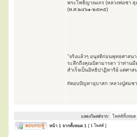
พระโพธิญาณเถร (หลวงพ่อชา สุภ
(พ.ศ.๒๔๖๑-๒๕๓๕)
"จริงแล้วๆ อนุสติก่อนพุทธศาสนาเข
ระลึกถึงคุณบิดามารดา ว่าท่านมีค
สำเร็จเป็นอิทธิปาฏิหาริย์ แต่ศา
#ตอบปัญหาอุบาสก :หลวงปู่สมชาย
แสดงโพสต์จาก:
หน้า
1
จากทั้งหมด
1
[ 1 โพสต์ ]