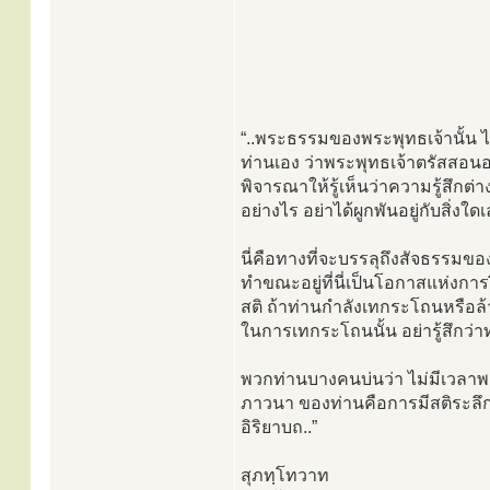
“..พระธรรมของพระพุทธเจ้านั้น ไ
ท่านเอง ว่าพระพุทธเจ้าตรัสสอนอ
พิจารณาให้รู้เห็นว่าความรู้สึกต
อย่างไร อย่าได้ผูกพันอยู่กับสิ่งใดเ
นี่คือทางที่จะบรรลุถึงสัจธรรมข
ทำขณะอยู่ที่นี่เป็นโอกาสแห่งการ
สติ ถ้าท่านกำลังเทกระโถนหรือล้าง
ในการเทกระโถนนั้น อย่ารู้สึกว่าท
พวกท่านบางคนบ่นว่า ไม่มีเวลา
ภาวนา ของท่านคือการมีสติระลึ
อิริยาบถ..”
สุภทฺโทวาท