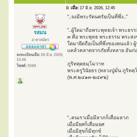
เมื่อ:
17 มิ.ย. 2026, 12:45
“..จงมีพระรัตนตรัยเป็นที่พึ่ง..”
“..ผู้ใดมาถือพระพุทธเจ้า พระธรรม
รสมน
๓ คือ พระพุทธ พระธรรม พระสงฆ์ มิ
อาสาสมัคร
ใดมายึดถือเป็นที่พึ่งของตนแล้ว ผู
แคล้วคลาดจากภัยทั้งหลาย อันก่อ
ลงทะเบียนเมื่อ:
06 มี.ค. 2009,
10:48
ภูริทตฺตธมฺโมวาท
โพสต์:
5599
พระครูวินัยธร (หลวงปู่มั่น ภูริท
(พ.ศ.๒๔๑๓-๒๔๙๒)
“..คนเราเมื่อมีลาภก็เสื่อมลาภ
เมื่อมียศก็เสื่อมยศ
เมื่อมีสุขก็มีทุกข์