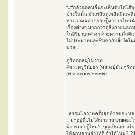
“..#กลัวแต่คนอื่นจะเห็นตับไตไส้พ
ข้างในนั้น มัวเพลินดูเพลินฝันเ
หาความฉลาดรอบรู้มาจากไหนนักปฏิบั
เรื่องต่างๆ มากกว่าดูสิ่งภายนอกห
ในอิริยาบถต่างๆ ด้วยความมีสติแ
ไม่ประมาทและชินชากับสิ่งใดในแ
มวล..”
ภูริทตฺตธมฺโมวาท
#พระครูวินัยธร (หลวงปู่มั่น ภูริ
(พ.ศ.๒๔๑๓-๒๔๙๒)
..ธรรมโอวาทครั้งสุดท้ายของ หลว
.."มาอยู่นี้..ไม่ได้มาหาลาภยศอ
พิจารณา รู้ไหม?..บุญเป็นอย่างไ
ให้ลูกหลานจำให้ดี จำได้ไหม? ให้ม