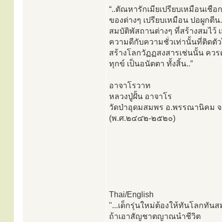
“..ตัณหารักเมียเปรียบเหมือนเชื
ของต่างๆ เปรียบเหมือน ปอผูกตีน.
สมบัติพัสถานต่างๆ ที่สร้างสมไว้
ความดีกับความชั่วเท่านั้นที่ติด
สร้างโลกวัฏฏสงสารเช่นนั้น ควรตั้
ทุกข์ เป็นอนัตตา ทั้งสิ้น..”
อาจาโรวาท
หลวงปู่ฝั้น อาจาโร
วัดป่าอุดมสมพร อ.พรรณานิคม 
(พ.ศ.๒๔๔๒-๒๕๒๐)
Thai/English
"...เด็กรุ่นใหม่ต้องให้ทันโลกทัน
ถ้าเอาสัญชาตญาณนำชีวิต