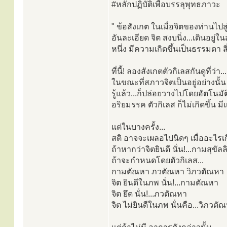
#หลักปฏิบัติเพื่อบรรลุพุทธภาวะ
" ข้อสังเกต ในเมื่อจิตของท่านไปสู่
อันละเอียด จิต สงบนิ่ง...เดินอยู่ใ
หนึ่ง มีความเกิดขึ้นเป็นธรรมดา ส
ที่นี้! ลองสังเกตตัวกิเลสกันดูที่ว่า...
ในขณะที่สภาวจิตเป็นอยู่อย่างนั้น แล
รู้แล้ว...ก็ปล่อยวางไปโดยอัตโนมั
อริยมรรค ตัวกิเลส ก็ไม่เกิดขึ้น ม
แต่ในบางครั้ง...
สติ อาจจะเผลอไปนิดๆ เมื่ออะไรเก
ถ้าหากว่าจิตยินดี นั่น!...กามสุขัล
ถ้าจะกำหนดโดยตัวกิเลส...
กามตัณหา ภวตัณหา วิภวตัณหา
จิต ยินดีในภพ นั่น!...กามตัณหา
จิต ยึด นั่น!...ภวตัณหา
จิต ไม่ยินดีในภพ นั่นคือ...วิภวตั