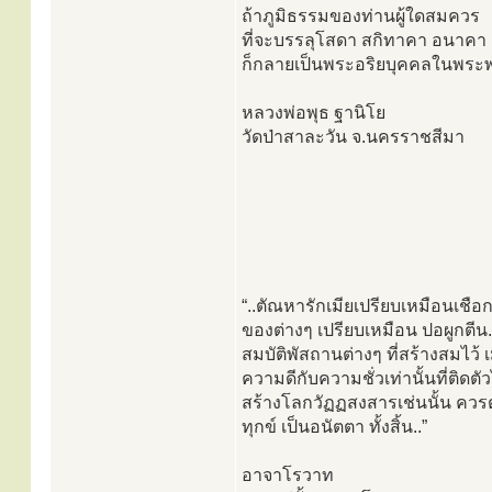
ถ้าภูมิธรรมของท่านผู้ใดสมควร
ที่จะบรรลุโสดา สกิทาคา อนาคา อ
ก็กลายเป็นพระอริยบุคคลในพระพ
หลวงพ่อพุธ ฐานิโย
วัดป่าสาละวัน จ.นครราชสีมา
“..ตัณหารักเมียเปรียบเหมือนเชื
ของต่างๆ เปรียบเหมือน ปอผูกตีน.
สมบัติพัสถานต่างๆ ที่สร้างสมไว้
ความดีกับความชั่วเท่านั้นที่ติด
สร้างโลกวัฏฏสงสารเช่นนั้น ควรตั้
ทุกข์ เป็นอนัตตา ทั้งสิ้น..”
อาจาโรวาท