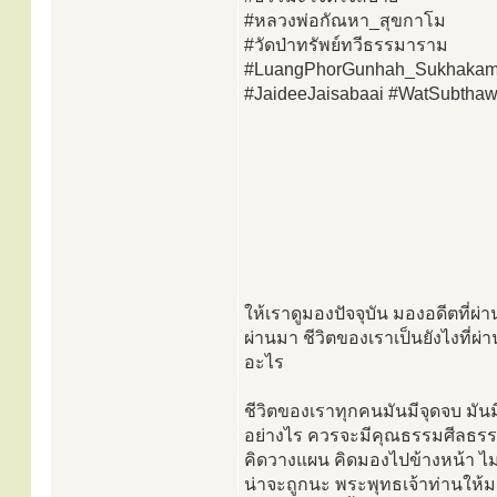
#หลวงพ่อกัณหา_สุขกาโม
#วัดป่าทรัพย์ทวีธรรมาราม
#LuangPhorGunhah_Sukhaka
#JaideeJaisabaai #WatSubtha
ให้เราดูมองปัจจุบัน มองอดีตที่ผ
ผ่านมา ชีวิตของเราเป็นยังไงที่
อะไร
ชีวิตของเราทุกคนมันมีจุดจบ มันมีท
อย่างไร ควรจะมีคุณธรรมศีลธรร
คิดวางแผน คิดมองไปข้างหน้า ไม่ใ
น่าจะถูกนะ พระพุทธเจ้าท่านให้ม