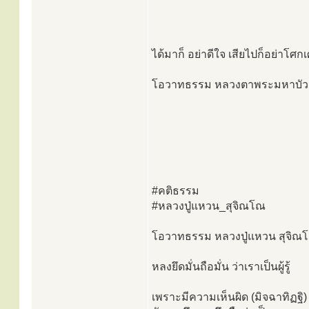
ได้มาก็ อย่าดีใจ เสียไปก็อย่าโศกเศร
โอวาทธรรม หลวงตาพระมหาบัว
#คติธรรม
#หลวงปู่แหวน_สุจิณโณ
โอวาทธรรม หลวงปู่แหวน สุจิณ
หลงยึดมั่นถือมั่น ว่าเราเป็นผู้รู้
เพราะมีความเห็นผิด (มิจฉาทิฏฐิ) และ