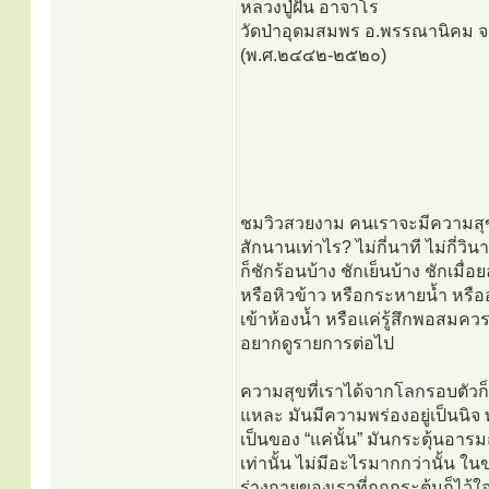
หลวงปู่ฝั้น อาจาโร
วัดป่าอุดมสมพร อ.พรรณานิคม 
(พ.ศ.๒๔๔๒-๒๕๒๐)
ชมวิวสวยงาม คนเราจะมีความสุ
สักนานเท่าไร? ไม่กี่นาที ไม่กี่วินา
ก็ชักร้อนบ้าง ชักเย็นบ้าง ชักเมื่อย
หรือหิวข้าว หรือกระหายน้ำ หรื
เข้าห้องน้ำ หรือแค่รู้สึกพอสมควรแ
อยากดูรายการต่อไป
ความสุขที่เราได้จากโลกรอบตัวก็อ
แหละ มันมีความพร่องอยู่เป็นนิจ
เป็นของ “แค่นั้น” มันกระตุ้นอารม
เท่านั้น ไม่มีอะไรมากกว่านั้น ใ
ร่างกายของเราที่ถูกกระตุ้นก็ไว้ใจ