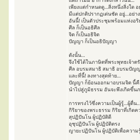
แต่ถ้าไม่มี อาการดังกล่าวนั้น...
เพียงแต่กำหนดดู...สิ่งหนึ่งสิ่งใด 
มีแต่ปกติปรากฏเด่นชัด อยู่...อย่าง
อันนี้! เป็นตัวประชุมพร้อมแห่งอ
ศีล ก็เป็นอธิศีล
จิต ก็เป็นอธิจิต
ปัญญา ก็เป็นอธิปัญญา
ดังนั้น...
จึงใช้ได้ในภาษิตที่พระพุทธเจ้าต
ศีล อบรมสมาธิ สมาธิ อบรมปัญ
และที่นี้! ลงทางสุดท้าย...
ปัญญา ก็ย้อนออกมาอบรมจิต นี้คื
นำไปสู่ภูมิธรรม อันจะพึงเกิดขึ้น
การทรงไว้ซึ่งความเป็นผู้รู้...ผู
กิริยาของพระธรรม กิริยาที่เกิดค
สุปฏิปันโน ผู้ปฏิบัติดี
อุชุปฏิปันโน ผู้ปฏิบัติตรง
ญายะปฏิปันโน ผู้ปฏิบัติเพื่อความรู้