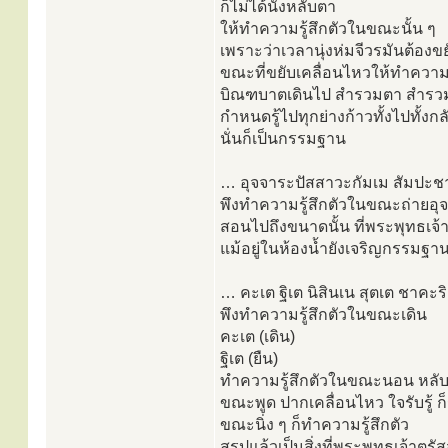
ก็ไม่ได้นั่งหลับตา
ให้ทำความรู้สึกตัวในขณะนั้น ๆ
เพราะว่าเวลานุ่งห่มจีวรมันต้อง
ขณะที่ขยับเคลื่อนไหวให้ทำความรู
บิณฑบาตเดินไป สำรวมตา สำรว
กำหนดรู้ไปทุกย่างก้าวทั้งไปทั้งกล
นั่นก็เป็นกรรมฐาน
… อุจจาระปัสสาวะกัมเม สัมปะช
พึงทำความรู้สึกตัวในขณะถ่ายอุ
สอนไปถึงขนาดนั้น ที่พระพุทธเจ
แม้อยู่ในห้องน้ำยังเจริญกรรมฐา
… คะเต ฐิเต นิสินเน สุตเต ชาคะร
พึงทำความรู้สึกตัวในขณะเดิน
คะเต (เดิน)
ฐิเต (ยืน)
ทำความรู้สึกตัวในขณะนอน หลับ ตื
ขณะพูด ปากเคลื่อนไหว ใจรับรู้ ก็ร
ขณะนิ่ง ๆ ก็ทำความรู้สึกตัว
สรุปแล้วเป็นสิ่งที่พระพุทธเจ้าตร