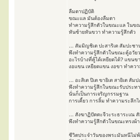
ลืมตาปฏิบัติ
ขณะแล มันต้องลืมตา
ทำความรู้สึกตัวในขณะแล ในขณ
หันซ้ายหันขวา ทำความรู้สึกตัว
… สัมมิญชิเต ปะสาริเต สัมปะชาน
พึงทำความรู้สึกตัวในขณะคู้อวัย
อะไรบ้างที่คู้ได้เหยียดได้? แขนข
งอแขน เหยียดแขน งอขา ทำความร
… อะสิเต ปิเต ขายิเต สายิเต สัม
พึงทำความรู้สึกในขณะรับประทาน
นั่นก็เป็นการเจริญกรรมฐาน
การเคี้ยว การลิ้ม ทำความระลึกได
… สังฆาฏิปัตตะจีวะระธาระเณ ส
พึงทำความรู้สึกตัวในขณะทรงผ้า
ชีวิตประจำวันของพระมันหนีไม่พ้น