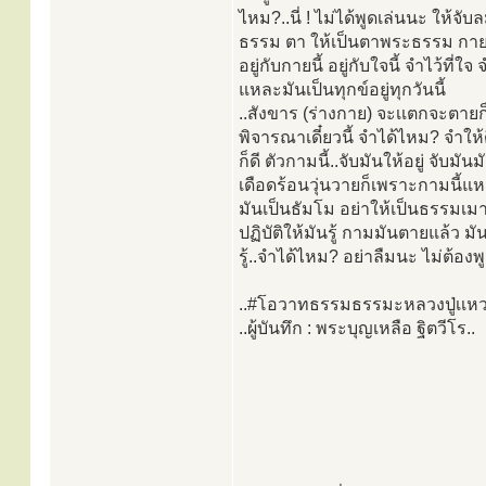
ไหม?..นี่ ! ไม่ได้พูดเล่นนะ ให้จั
ธรรม ตา ให้เป็นตาพระธรรม กาย 
อยู่กับกายนี้ อยู่กับใจนี้ จำไว้ที่ใ
แหละมันเป็นทุกข์อยู่ทุกวันนี้
..สังขาร (ร่างกาย) จะเเตกจะตายก็
พิจารณาเดี๋ยวนี้ จำได้ไหม? จำให้ดี
ก็ดี ตัวกามนี้..จับมันให้อยู่ จับ
เดือดร้อนวุ่นวายก็เพราะกามนี้แหละ
มันเป็นธัมโม อย่าให้เป็นธรรมเ
ปฏิบัติให้มันรู้ กามมันตายแล้ว ม
รู้..จำได้ไหม? อย่าลืมนะ ไม่ต้อ
..#โอวาทธรรมธรรมะหลวงปู่เเหวน 
..ผู้บันทึก : พระบุญเหลือ ฐิตวีโร..