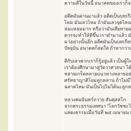
ความดีในวันนี้ อนาคตของเราก็จ
อดีตมันผ่านมาแล้ว อดีตเป็นบทเร
ไหม มันเลวไหม ถ้ามันเลวจุดไหน 
ล่อแหลมมาก หรือว่ามันเสียหายมาแ
ควรจะทำให้ดีขึ้น เราทำมาแล้ว มั
มาอย่างนั้นอีก อดีตมันเป็นบทเรียน
ปัจจุบัน อนาคตก็สดใส ถ้าหากว่า
ดีกับเลวพวกเราก็รู้อยู่แล้ว เป็นผู
เราต้องศึกษามาสู่วัดวาศาสนา ไ
หลายเกร็ดหลายแนวทางหลายอย่าง
ศรัทธาญาติโยมลูกหลาน ถ้าไม่มี
ฉลาดไหม มันเป็นไปไม่ได้นะลู
หลวงพ่ออินทร์ถวาย สันตุสสโก
จากพระธรรมเทศนา “โลกวัชชะไม่ติ
แสดงธรรมเมื่อวันที่ ๒๕ เมษาย