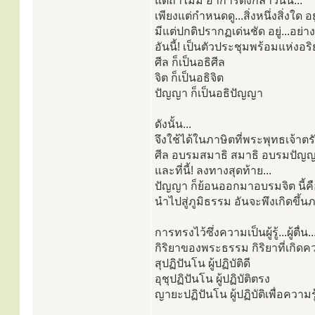
แต่ถ้าไม่มี อาการดังกล่าวนั้น...
เพียงแต่กำหนดดู...สิ่งหนึ่งสิ่งใด 
มีแต่ปกติปรากฏเด่นชัด อยู่...อย่าง
อันนี้! เป็นตัวประชุมพร้อมแห่งอ
ศีล ก็เป็นอธิศีล
จิต ก็เป็นอธิจิต
ปัญญา ก็เป็นอธิปัญญา
ดังนั้น...
จึงใช้ได้ในภาษิตที่พระพุทธเจ้าต
ศีล อบรมสมาธิ สมาธิ อบรมปัญ
และที่นี้! ลงทางสุดท้าย...
ปัญญา ก็ย้อนออกมาอบรมจิต นี้คื
นำไปสู่ภูมิธรรม อันจะพึงเกิดขึ้น
การทรงไว้ซึ่งความเป็นผู้รู้...ผู
กิริยาของพระธรรม กิริยาที่เกิดค
สุปฏิปันโน ผู้ปฏิบัติดี
อุชุปฏิปันโน ผู้ปฏิบัติตรง
ญายะปฏิปันโน ผู้ปฏิบัติเพื่อความรู้