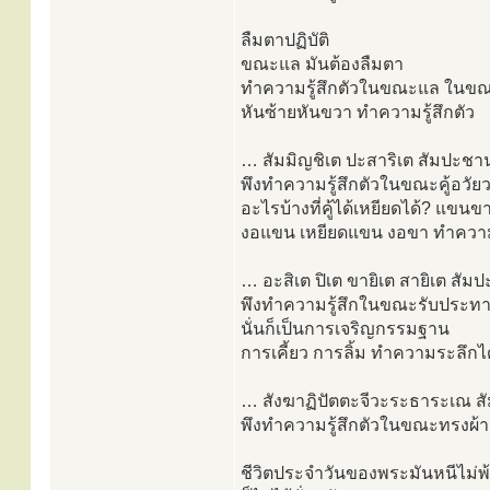
ลืมตาปฏิบัติ
ขณะแล มันต้องลืมตา
ทำความรู้สึกตัวในขณะแล ในขณ
หันซ้ายหันขวา ทำความรู้สึกตัว
… สัมมิญชิเต ปะสาริเต สัมปะชาน
พึงทำความรู้สึกตัวในขณะคู้อวัย
อะไรบ้างที่คู้ได้เหยียดได้? แขนข
งอแขน เหยียดแขน งอขา ทำความร
… อะสิเต ปิเต ขายิเต สายิเต สัม
พึงทำความรู้สึกในขณะรับประทาน
นั่นก็เป็นการเจริญกรรมฐาน
การเคี้ยว การลิ้ม ทำความระลึกได
… สังฆาฏิปัตตะจีวะระธาระเณ ส
พึงทำความรู้สึกตัวในขณะทรงผ้า
ชีวิตประจำวันของพระมันหนีไม่พ้น