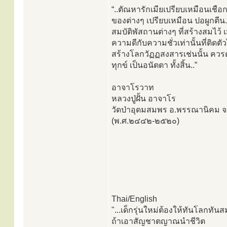
“..ตัณหารักเมียเปรียบเหมือนเชื
ของต่างๆ เปรียบเหมือน ปอผูกตีน.
สมบัติพัสถานต่างๆ ที่สร้างสมไว้
ความดีกับความชั่วเท่านั้นที่ติด
สร้างโลกวัฏฏสงสารเช่นนั้น ควรตั้
ทุกข์ เป็นอนัตตา ทั้งสิ้น..”
อาจาโรวาท
หลวงปู่ฝั้น อาจาโร
วัดป่าอุดมสมพร อ.พรรณานิคม 
(พ.ศ.๒๔๔๒-๒๕๒๐)
Thai/English
"...เด็กรุ่นใหม่ต้องให้ทันโลกทัน
ถ้าเอาสัญชาตญาณนำชีวิต