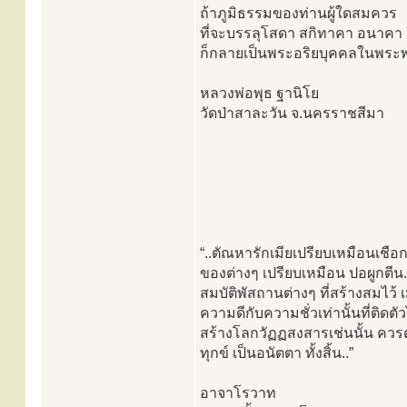
ถ้าภูมิธรรมของท่านผู้ใดสมควร
ที่จะบรรลุโสดา สกิทาคา อนาคา อ
ก็กลายเป็นพระอริยบุคคลในพระพ
หลวงพ่อพุธ ฐานิโย
วัดป่าสาละวัน จ.นครราชสีมา
“..ตัณหารักเมียเปรียบเหมือนเชื
ของต่างๆ เปรียบเหมือน ปอผูกตีน.
สมบัติพัสถานต่างๆ ที่สร้างสมไว้
ความดีกับความชั่วเท่านั้นที่ติด
สร้างโลกวัฏฏสงสารเช่นนั้น ควรตั้
ทุกข์ เป็นอนัตตา ทั้งสิ้น..”
อาจาโรวาท