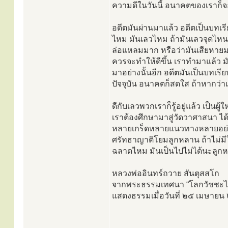
ความดีในวันนี้ อนาคตของเราก็จ
อดีตมันผ่านมาแล้ว อดีตเป็นบทเร
ไหม มันเลวไหม ถ้ามันเลวจุดไหน 
ล่อแหลมมาก หรือว่ามันเสียหายมาแ
ควรจะทำให้ดีขึ้น เราทำมาแล้ว มั
มาอย่างนั้นอีก อดีตมันเป็นบทเรียน
ปัจจุบัน อนาคตก็สดใส ถ้าหากว่า
ดีกับเลวพวกเราก็รู้อยู่แล้ว เป็นผู
เราต้องศึกษามาสู่วัดวาศาสนา ไ
หลายเกร็ดหลายแนวทางหลายอย่าง
ศรัทธาญาติโยมลูกหลาน ถ้าไม่มี
ฉลาดไหม มันเป็นไปไม่ได้นะลู
หลวงพ่ออินทร์ถวาย สันตุสสโก
จากพระธรรมเทศนา “โลกวัชชะไม่ติ
แสดงธรรมเมื่อวันที่ ๒๕ เมษาย