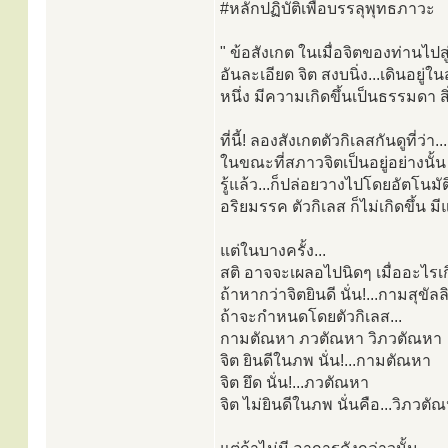
#หลักปฏิบัติเพื่อบรรลุพุทธภาวะ
" ข้อสังเกต ในเมื่อจิตของท่านไปสู่
อันละเอียด จิต สงบนิ่ง...เดินอยู่ใ
หนึ่ง มีความเกิดขึ้นเป็นธรรมดา ส
ที่นี้! ลองสังเกตตัวกิเลสกันดูที่ว่า...
ในขณะที่สภาวจิตเป็นอยู่อย่างนั้น แล
รู้แล้ว...ก็ปล่อยวางไปโดยอัตโนมั
อริยมรรค ตัวกิเลส ก็ไม่เกิดขึ้น ม
แต่ในบางครั้ง...
สติ อาจจะเผลอไปนิดๆ เมื่ออะไรเก
ถ้าหากว่าจิตยินดี นั่น!...กามสุขัล
ถ้าจะกำหนดโดยตัวกิเลส...
กามตัณหา ภวตัณหา วิภวตัณหา
จิต ยินดีในภพ นั่น!...กามตัณหา
จิต ยึด นั่น!...ภวตัณหา
จิต ไม่ยินดีในภพ นั่นคือ...วิภวตั