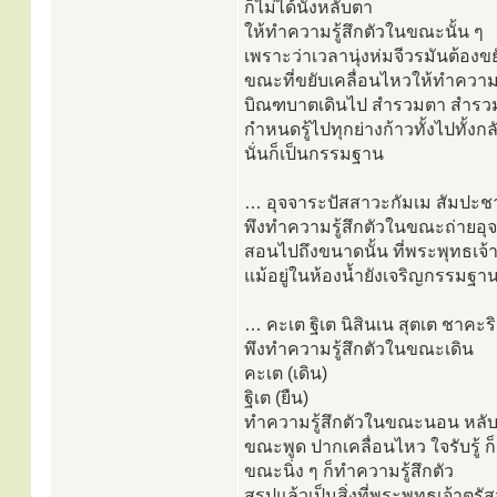
ก็ไม่ได้นั่งหลับตา
ให้ทำความรู้สึกตัวในขณะนั้น ๆ
เพราะว่าเวลานุ่งห่มจีวรมันต้อง
ขณะที่ขยับเคลื่อนไหวให้ทำความรู
บิณฑบาตเดินไป สำรวมตา สำรว
กำหนดรู้ไปทุกย่างก้าวทั้งไปทั้งกล
นั่นก็เป็นกรรมฐาน
… อุจจาระปัสสาวะกัมเม สัมปะช
พึงทำความรู้สึกตัวในขณะถ่ายอุ
สอนไปถึงขนาดนั้น ที่พระพุทธเจ
แม้อยู่ในห้องน้ำยังเจริญกรรมฐา
… คะเต ฐิเต นิสินเน สุตเต ชาคะร
พึงทำความรู้สึกตัวในขณะเดิน
คะเต (เดิน)
ฐิเต (ยืน)
ทำความรู้สึกตัวในขณะนอน หลับ ตื
ขณะพูด ปากเคลื่อนไหว ใจรับรู้ ก็ร
ขณะนิ่ง ๆ ก็ทำความรู้สึกตัว
สรุปแล้วเป็นสิ่งที่พระพุทธเจ้าตร