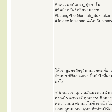
#หลวงพ่อกัณหา_สุขกาโม
#วัดป่าทรัพย์ทวีธรรมาราม
#LuangPhorGunhah_Sukhaka
#JaideeJaisabaai #WatSubtha
ให้เราดูมองปัจจุบัน มองอดีตที่ผ
ผ่านมา ชีวิตของเราเป็นยังไงที่
อะไร
ชีวิตของเราทุกคนมันมีจุดจบ มันมีท
อย่างไร ควรจะมีคุณธรรมศีลธรร
คิดวางแผน คิดมองไปข้างหน้า ไม่ใ
น่าจะถูกนะ พระพุทธเจ้าท่านให้ม