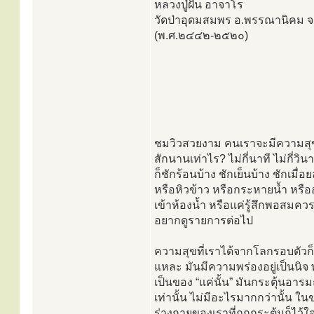
หลวงปู่ฝั้น อาจาโร
วัดป่าอุดมสมพร อ.พรรณานิคม 
(พ.ศ.๒๔๔๒-๒๕๒๐)
ชมวิวสวยงาม คนเราจะมีความสุ
สักนานเท่าไร? ไม่กี่นาที ไม่กี่วินา
ก็ชักร้อนบ้าง ชักเย็นบ้าง ชักเมื่อย
หรือหิวข้าว หรือกระหายน้ำ หรื
เข้าห้องน้ำ หรือแค่รู้สึกพอสมควรแ
อยากดูรายการต่อไป
ความสุขที่เราได้จากโลกรอบตัวก็อ
แหละ มันมีความพร่องอยู่เป็นนิจ
เป็นของ “แค่นั้น” มันกระตุ้นอารม
เท่านั้น ไม่มีอะไรมากกว่านั้น ใ
ร่างกายของเราที่ถูกกระตุ้นก็ไว้ใจ