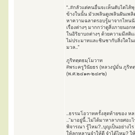
“..#กลัวแต่คนอื่นจะเห็นตับไตไส้พ
ข้างในนั้น มัวเพลินดูเพลินฝันเ
หาความฉลาดรอบรู้มาจากไหนนักปฏิบั
เรื่องต่างๆ มากกว่าดูสิ่งภายนอกห
ในอิริยาบถต่างๆ ด้วยความมีสติแ
ไม่ประมาทและชินชากับสิ่งใดในแ
มวล..”
ภูริทตฺตธมฺโมวาท
#พระครูวินัยธร (หลวงปู่มั่น ภูริ
(พ.ศ.๒๔๑๓-๒๔๙๒)
..ธรรมโอวาทครั้งสุดท้ายของ หลว
.."มาอยู่นี้..ไม่ได้มาหาลาภยศอ
พิจารณา รู้ไหม?..บุญเป็นอย่างไ
ให้ลูกหลานจำให้ดี จำได้ไหม? ให้ม