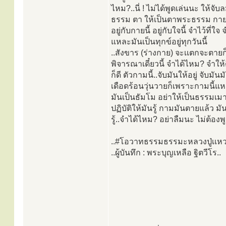
ไหม?..นี่ ! ไม่ได้พูดเล่นนะ ให้จั
ธรรม ตา ให้เป็นตาพระธรรม กาย 
อยู่กับกายนี้ อยู่กับใจนี้ จำไว้ที่ใ
แหละมันเป็นทุกข์อยู่ทุกวันนี้
..สังขาร (ร่างกาย) จะเเตกจะตายก็
พิจารณาเดี๋ยวนี้ จำได้ไหม? จำให้ดี
ก็ดี ตัวกามนี้..จับมันให้อยู่ จับ
เดือดร้อนวุ่นวายก็เพราะกามนี้แหละ
มันเป็นธัมโม อย่าให้เป็นธรรมเ
ปฏิบัติให้มันรู้ กามมันตายแล้ว ม
รู้..จำได้ไหม? อย่าลืมนะ ไม่ต้อ
..#โอวาทธรรมธรรมะหลวงปู่เเหวน 
..ผู้บันทึก : พระบุญเหลือ ฐิตวีโร..