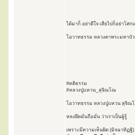
ได้มาก็ อย่าดีใจ เสียไปก็อย่าโศกเศร
โอวาทธรรม หลวงตาพระมหาบัว
#คติธรรม
#หลวงปู่แหวน_สุจิณโณ
โอวาทธรรม หลวงปู่แหวน สุจิณ
หลงยึดมั่นถือมั่น ว่าเราเป็นผู้รู้
เพราะมีความเห็นผิด (มิจฉาทิฏฐิ) และ