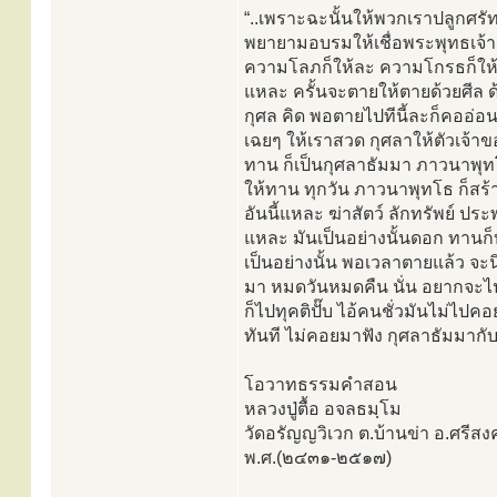
“..เพราะฉะนั้นให้พวกเราปลูกศรัท
พยายามอบรมให้เชื่อพระพุทธเจ้า ส
ความโลภก็ให้ละ ความโกรธก็ให้ละ
แหละ ครั้นจะตายให้ตายด้วยศีล ด
กุศล คิด พอตายไปทีนี้ละก็คออ่อ
เฉยๆ ให้เราสวด กุศลาให้ตัวเจ้าของ
ทาน ก็เป็นกุศลาธัมมา ภาวนาพุทโธ 
ให้ทาน ทุกวัน ภาวนาพุทโธ ก็สร้
อันนี้แหละ ฆ่าสัตว์ ลักทรัพย์ ปร
แหละ มันเป็นอย่างนั้นดอก ทานก็
เป็นอย่างนั้น พอเวลาตายแล้ว จ
มา หมดวันหมดคืน นั่น อยากจะไป
ก็ไปทุคติปั๊บ ไอ้คนชั่วมันไม่ไปคอ
ทันที ไม่คอยมาฟัง กุศลาธัมมากับพ
โอวาทธรรมคำสอน
หลวงปู่ตื้อ อจลธมฺโม
วัดอรัญญวิเวก ต.บ้านข่า อ.ศรี
พ.ศ.(๒๔๓๑-๒๕๑๗)