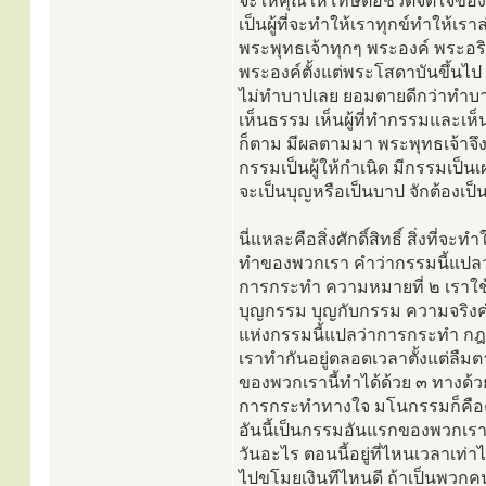
จะให้คุณให้โทษต่อชีวิตจิตใจของพวก
เป็นผู้ที่จะทำให้เราทุกข์ทำให้เราล
พระพุทธเจ้าทุกๆ พระองค์ พระอ
พระองค์ตั้งแต่พระโสดาบันขึ้นไป ท่
ไม่ทำบาปเลย ยอมตายดีกว่าทำบา
เห็นธรรม เห็นผู้ที่ทำกรรมและเห็
ก็ตาม มีผลตามมา พระพุทธเจ้าจึ
กรรมเป็นผู้ให้กำเนิด มีกรรมเป็นเผ
จะเป็นบุญหรือเป็นบาป จักต้องเป็
นี่แหละคือสิ่งศักดิ์สิทธิ์ สิ่งที่จ
ทำของพวกเรา คำว่ากรรมนี้แปลว
การกระทำ ความหมายที่ ๒ เราใช้
บุญกรรม บุญกับกรรม ความจริงค
แห่งกรรมนี้แปลว่าการกระทำ กฎ
เราทำกันอยู่ตลอดเวลาตั้งแต่ลืม
ของพวกเรานี้ทำได้ด้วย ๓ ทางด้วย
การกระทำทางใจ มโนกรรมก็คือความค
อันนี้เป็นกรรมอันแรกของพวกเราเวล
วันอะไร ตอนนี้อยู่ที่ไหนเวลาเท่าไ
ไปขโมยเงินทีไหนดี ถ้าเป็นพวกคนใ