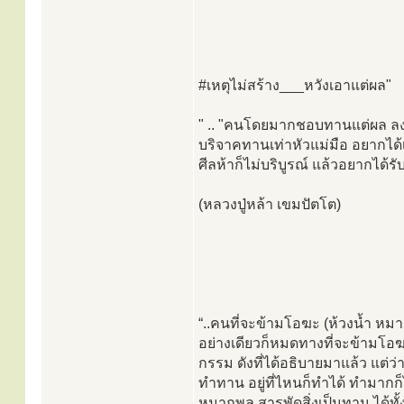
#เหตุไม่สร้าง___หวังเอาแต่ผล"
" .. "คนโดยมากชอบทานแต่ผล ลงมื
บริจาคทานเท่าหัวแม่มือ อยากได้
ศีลห้าก็ไม่บริบูรณ์ แล้วอยากได้รั
(หลวงปู่หล้า เขมปัตโต)
“..คนที่จะข้ามโอฆะ (ห้วงน้ำ หมาย
อย่างเดียวก็หมดทางที่จะข้ามโอฆะ
กรรม ดังที่ได้อธิบายมาแล้ว แต่ว่
ทำทาน อยู่ที่ไหนก็ทำได้ ทำมากก็
หมากพลู สารพัดสิ่งเป็นทาน ได้ทั