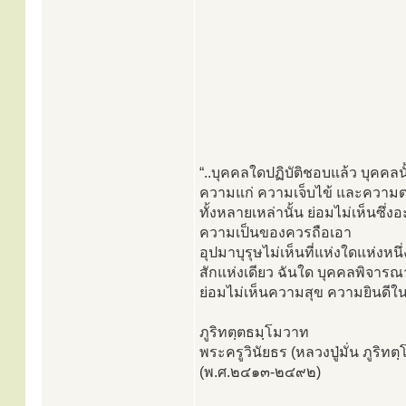
“..บุคคลใดปฏิบัติชอบแล้ว บุคคล
ความแก่ ความเจ็บไข้ และความตา
ทั้งหลายเหล่านั้น ย่อมไม่เห็นซึ่ง
ความเป็นของควรถือเอา
อุปมาบุรุษไม่เห็นที่แห่งใดแห่งหน
สักแห่งเดียว ฉันใด บุคคลพิจาร
ย่อมไม่เห็นความสุข ความยินดีในสั
ภูริทตฺตธมฺโมวาท
พระครูวินัยธร (หลวงปู่มั่น ภูริท
(พ.ศ.๒๔๑๓-๒๔๙๒)