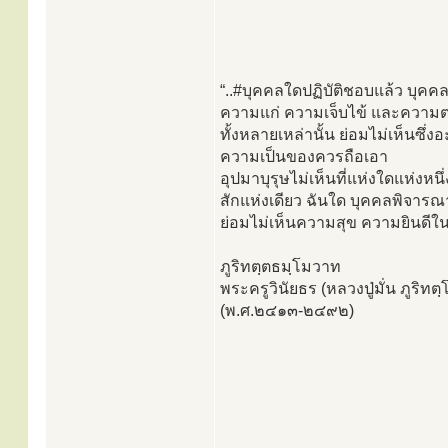
“..#บุคคลใดปฏิบัติชอบแล้ว บุคค
ความแก่ ความเจ็บไข้ และความตา
ทั้งหลายเหล่านั้น ย่อมไม่เห็นซึ่ง
ความเป็นของควรถือเอา
อุปมาบุรุษไม่เห็นที่แห่งใดแห่งหน
สักแห่งเดียว ฉันใด บุคคลพิจาร
ย่อมไม่เห็นความสุข ความยินดีในสั
ภูริทตฺตธมฺโมวาท
พระครูวินัยธร (หลวงปู่มั่น ภูริท
(พ.ศ.๒๔๑๓-๒๔๙๒)