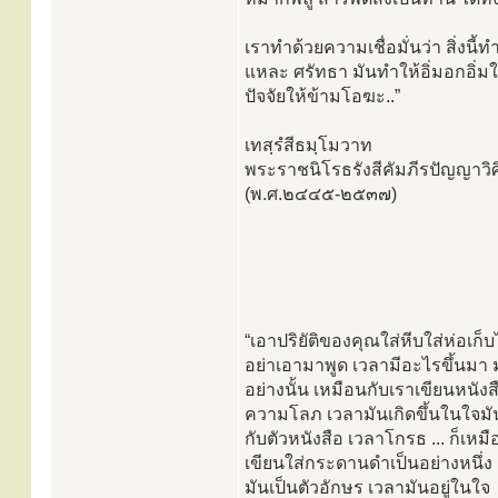
เราทำด้วยความเชื่อมั่นว่า สิ่งนี้ท
แหละ ศรัทธา มันทำให้อิ่มอกอิ่มใจ
ปัจจัยให้ข้ามโอฆะ..”
เทสฺรํสีธมฺโมวาท
พระราชนิโรธรังสีคัมภีรปัญญาวิศิ
(พ.ศ.๒๔๔๕-๒๕๓๗)
“เอาปริยัติของคุณใส่หีบใส่ห่อเก็บไ
อย่าเอามาพูด เวลามีอะไรขึ้นมา ม
อย่างนั้น เหมือนกับเราเขียนหนังสือ
ความโลภ เวลามันเกิดขึ้นในใจมั
กับตัวหนังสือ เวลาโกรธ ... ก็เหม
เขียนใส่กระดานดำเป็นอย่างหนึ่ง
มันเป็นตัวอักษร เวลามันอยู่ในใจ