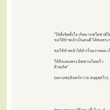
“ให้ตั้งจิตตั้งใจ เกิดมาภพใดชาติใ
ขอให้ข้าพเจ้าเป็นคนดี ได้พบพร
ขอให้ข้าพเจ้าได้สำเร็จมรรคผล 
ให้ถึงแดนพระนิพพานโดยเร็ว
ด้วยเถิด”
(หลวงพ่ออินทร์ถวาย สนฺตุสฺสโก)