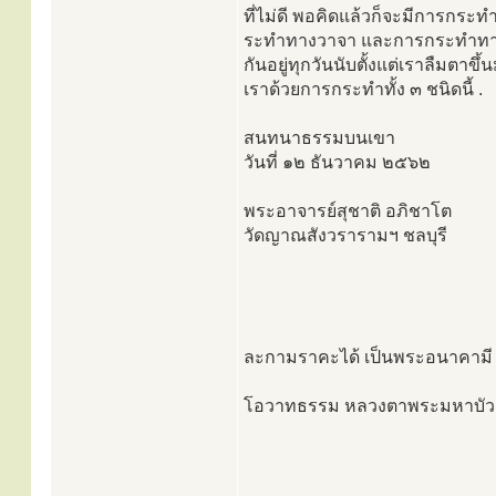
ที่ไม่ดี พอคิดแล้วก็จะมีการกระท
ระทำทางวาจา และการกระทำทางกา
กันอยู่ทุกวันนับตั้งแต่เราลืมตาขึ
เราด้วยการกระทำทั้ง ๓ ชนิดนี้ .
สนทนาธรรมบนเขา
วันที่ ๑๒ ธันวาคม ๒๕๖๒
พระอาจารย์สุชาติ อภิชาโต
วัดญาณสังวรารามฯ ชลบุรี
ละกามราคะได้ เป็นพระอนาคามี 
โอวาทธรรม หลวงตาพระมหาบัว