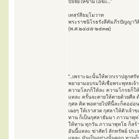
ปัจจัยให้ข้ามโอฆะ..”
เทสฺรํสีธมฺโมวาท
พระราชนิโรธรังสีคัมภีรปัญญาวิศิ
(พ.ศ.๒๔๔๕-๒๕๓๗)
“..เพราะฉะนั้นให้พวกเราปลูกศรัท
พยายามอบรมให้เชื่อพระพุทธเจ้า ส
ความโลภก็ให้ละ ความโกรธก็ให้ละ
แหละ ครั้นจะตายให้ตายด้วยศีล ด
กุศล คิด พอตายไปทีนี้ละก็คออ่อ
เฉยๆ ให้เราสวด กุศลาให้ตัวเจ้าของ
ทาน ก็เป็นกุศลาธัมมา ภาวนาพุทโธ 
ให้ทาน ทุกวัน ภาวนาพุทโธ ก็สร้
อันนี้แหละ ฆ่าสัตว์ ลักทรัพย์ ปร
แหละ มันเป็นอย่างนั้นดอก ทานก็