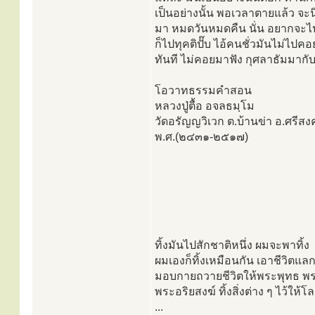
เป็นอย่างนั้น พอเวลาตายแล้ว จ
มา หมดวันหมดคืน นั่น อยากจะไป
ก็ไปทุคติปั๊บ ไอ้คนชั่วมันไม่ไปคอ
ทันที ไม่คอยมาฟัง กุศลาธัมมากับพ
โอวาทธรรมคำสอน
หลวงปู่ตื้อ อจลธมฺโม
วัดอรัญญวิเวก ต.บ้านข่า อ.ศรี
พ.ศ.(๒๔๓๑-๒๕๑๗)
ทิ้งมันไปสักชาติหนึ่ง ผมจะพาทิ้ง
ผมเองก็ทิ้งเหมือนกัน เอาชีวิตแล
มอบกายถวายชีวิตให้พระพุทธ พ
พระอริยสงฆ์ ทิ้งสิ่งต่าง ๆ ไว้ให้โลก
...