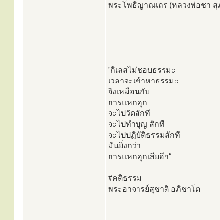
พระโพธิญาณเถร (หลวงพ่อชา สุ
”กิเลสไม่ชอบธรรมะ
เวลาจะเข้าหาธรรมะ
จึงเหมือนกับ
การแหกคุก
จะไปวัดสักที
จะไปทำบุญ สักที
จะไปปฏิบัติธรรมสักที
มันยิ่งกว่า
การแหกคุกเสียอีก“
#คติธรรม
พระอาจารย์สุชาติ อภิชาโต