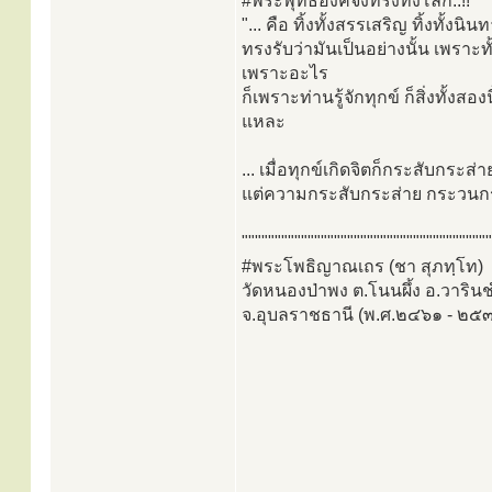
#พระพุทธองค์จึงทรงทิ้งโลก..!!
"... คือ ทิ้งทั้งสรรเสริญ ทิ้งทั้
ทรงรับว่ามันเป็นอย่างนั้น เพราะท
เพราะอะไร
ก็เพราะท่านรู้จักทุกข์ ก็สิ่งทั้งส
แหละ
... เมื่อทุกข์เกิดจิตก็กระสับกระส
แต่ความกระสับกระส่าย กระวนกระวา
""""""""""""""""""""""""""""""""""""""
#พระโพธิญาณเถร (ชา สุภทฺโท)
วัดหนองป่าพง ต.โนนผึ้ง อ.วาริ
จ.อุบลราชธานี (พ.ศ.๒๔๖๑ - ๒๕